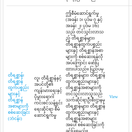
ဤစီမံဆောင်ရွက်မှု
(အခန်း ၁၊ ပုဒ်မ ၇ နှင့်
အခန်း ၂၊ ပုဒ်မ ၁၆)
သည် တင်သွင်းလာသ
ည့် တိရစ္ဆာန်များ၊
တိရစ္ဆာန်ထွက်ပစ္စည်း
များနှင့် တိရစ္ဆာန်အစာ
များကို စစ်ဆေးရန်လို
အပ်ကြောင်း ဖော်ပြ
ထားပါသည်။ ပြည်ပမှ
တိရစ္ဆာန်၊
တိရစ္ဆာန်များ၊ တိရစ္ဆာန်
လူ၊ တိရိစ္ဆာန်နှင့်
တိရစ္ဆာန်
ထွက်ပစ္စည်းများနှင့်
အပင်တို့၏
ထွက်ပစ္စည်း
တိရစ္ဆာန်အစာများကို
ကျန်းမားရေးနှင့်
များနှင့်
တင်သွင်းလာသူသည်
ပိုမွှားရောဂါ
View
တိရစ္ဆာန်
သက်ဆိုင်ရာဦးစီးဌာနမှ
ကင်းစင်သန့်ရှင်း
အစာများကို
တိရစ္ဆာန်များ၊ တိရစ္ဆာန်
ရေးဆိုင်ရာ စီမံ
စစ်ဆေးခြင်း
ထွက်ပစ္စည်းများနှင့်
ဆောင်ရွက်မှု
(ဘဲငန်း)
တိရစ္ဆာန်အစာများ
အပေါ် စစ်ဆေးခြင်းကို
ခွင့်ပြုရမည်။