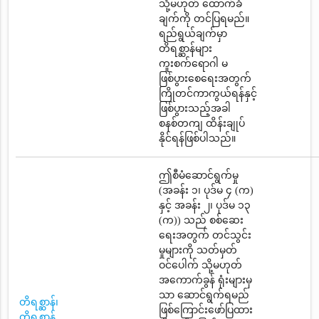
သို့မဟုတ် ထောက်ခံ
ချက်ကို တင်ပြရမည်။
ရည်ရွယ်ချက်မှာ
တိရစ္ဆာန်များ
ကူးစက်ရောဂါ မ
ဖြစ်ပွားစေရေးအတွက်
ကြိုတင်ကာကွယ်ရန်နှင့်
ဖြစ်ပွားသည့်အခါ
စနစ်တကျ ထိန်းချုပ်
နိုင်ရန်ဖြစ်ပါသည်။
ဤစီမံဆောင်ရွက်မှု
(အခန်း ၁၊ ပုဒ်မ ၄ (က)
နှင့် အခန်း ၂၊ ပုဒ်မ ၁၃
(က)) သည် စစ်ဆေး
ရေးအတွက် တင်သွင်း
မှုများကို သတ်မှတ်
ဝင်ပေါက် သို့မဟုတ်
အကောက်ခွန် ရုံးများမှ
သာ ဆောင်ရွက်ရမည်
တိရစ္ဆာန်၊
ဖြစ်ကြောင်းဖော်ပြထား
တိရစ္ဆာန်