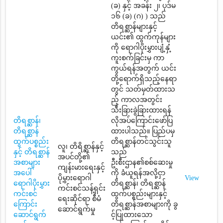
(ခ) နှင့် အခန်း ၂၊ ပုဒ်မ
၁၆ (ခ) (ဂ) ) သည်
တိရစ္ဆာန်များနှင့်
ယင်း၏ ထွက်ကုန်များ
ကို ရောဂါပိုးမွှားပျံ့နှံ့
ကူးစက်ခြင်းမှ ကာ
ကွယ်ရန်အတွက် ယင်း
တို့ရောက်ရှိသည့်နေရာ
တွင် သတ်မှတ်ထားသ
ည့် ကာလအတွင်း
သီးခြားခွဲခြားထားရန်
တိရစ္ဆာန်၊
လိုအပ်ကြောင်းဖော်ပြ
တိရစ္ဆာန်
ထားပါသည်။ ပြည်ပမှ
ထွက်ပစ္စည်း
တိရစ္ဆာန်တင်သွင်းသူ
လူ၊ တိရိစ္ဆာန်နှင့်
နှင့် တိရစ္ဆာန်
သည်
အပင်တို့၏
အစာများ
ဦးစီးဌာန၏စစ်ဆေးမှု
ကျန်းမားရေးနှင့်
အပေါ်
ကို ခံယူရန်အလို့ငှာ
ပိုမွှားရောဂါ
View
ရောဂါပိုးမွှား
တိရစ္ဆာန်၊ တိရစ္ဆာန်
ကင်းစင်သန့်ရှင်း
ကင်းစင်
ထွက်ပစ္စည်းများနှင့်
ရေးဆိုင်ရာ စီမံ
ကြောင်း
တိရစ္ဆာန်အစာများကို ခွ
ဆောင်ရွက်မှု
ဆောင်ရွက်
င့်ပြုထားသော