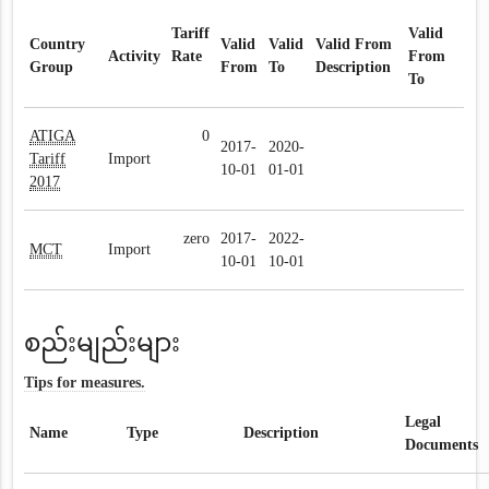
Tariff
Valid
Country
Valid
Valid
Valid From
Activity
Rate
From
Group
From
To
Description
To
ATIGA
0
2017-
2020-
Tariff
Import
10-01
01-01
2017
zero
2017-
2022-
MCT
Import
10-01
10-01
စည်းမျည်းများ
Tips for measures.
Legal
Name
Type
Description
Documents