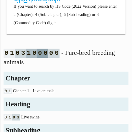
If you want to search by HS Code (2022 Version) please enter
2 (Chapter), 4 (Sub-chapter), 6 (Sub-heading) or 8
(Commodity Code) digits
- Pure-bred breeding
0
1
0
3
1
0
0
0
0
0
animals
Chapter
0
1
Chapter 1 : Live animals
Heading
0
1
0
3
Live swine.
Subheading