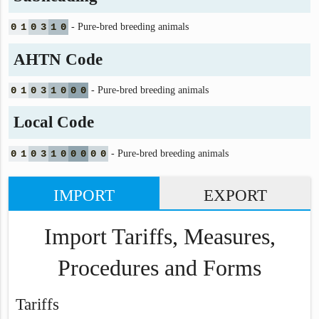
0
1
0
3
1
0
- Pure-bred breeding animals
AHTN Code
0
1
0
3
1
0
0
0
- Pure-bred breeding animals
Local Code
0
1
0
3
1
0
0
0
0
0
- Pure-bred breeding animals
IMPORT
EXPORT
Import Tariffs, Measures,
Procedures and Forms
Tariffs