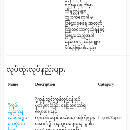
ရည်ရွယ်ချက်မှာ
တိရစ္ဆာန်များ
ကူးစက်ရောဂါ မ
ဖြစ်ပွားစေရေးအတွက်
ကြိုတင်ကာကွယ်ရန်နှင့်
ဖြစ်ပွားသည့်အခါ
စနစ်တကျ ထိန်းချုပ်
နိုင်ရန်ဖြစ်ပါသည်။
လုပ်ထုံးလုပ်နည်းများ
Name
Description
Category
ို့ကုန်/သွင်းကုန်လုပ်ငန်းရှင်
ို့ကုန်/
မှတ်ပုံတင်ခြင်း နေပြည်တော်ရှိ
သွင်းကုန်
စီးပွားရေးနှင့်
လုပ်ငန်းရှင်
ကူးသန်းရောင်းဝယ်ရေး ဝန်ကြီးဌာန
Import/Export
မှတ်ပုံတင်
အောက်ရှိ ကုန်သွယ်ရေးဌာန၊ မူဝါဒ
ခြင်း
ဌာနခွဲတွင် လျှောက်ထားနိုင်