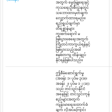
အတွက် မွေးမြူရေးနှင့်
ကုသရေးဦးစီးဌာနတွင်
သဘောထားမှတ်ချက်
လျှောက်ထားရမည်။
ရည်ရွယ်ချက်မှာ
တိရစ္ဆာန်များ
ကူးစက်ရောဂါ မ
ဖြစ်ပွားစေရေးအတွက်
ကြိုတင်ကာကွယ်ရန်နှင့်
ဖြစ်ပွားသည့်အခါ
စနစ်တကျ ထိန်းချုပ်
နိုင်ရန်ဖြစ်ပါသည်။
ဤစီမံဆောင်ရွက်မှု
(အခန်း ၁၊ ပုဒ်မ ၃(ခ)၊
အခန်း ၂၊ ပုဒ်မ ၁၂ (ခ))
သည် တင်သွင်းနိုင်ငံ
အနေဖြင့် တင်သွင်းကုန်
စည်များအတွက်
ကျန်းမာရေးထောက်ခံ
ချက် လိုအပ်ကြောင်း