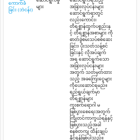
ဆောင်ရွက်မှု
ဆောင်ရွက်ရသည့်
ကောက်ခံ
များ
အခြားလုပ်ငန်းများ
ခြင်း (ဘဲငန်း)
ဆောင်ရွက်ရာတွင်
လည်းကောင်း၊
တိရစ္ဆာန်ထွက်ပစ္စည်းနှ
င့် တိရစ္ဆာန်အစာများ ကို
ဓာတ်ခွဲစမ်းသပ်စစ်ဆေး
ခြင်း၊ ပိုးသတ်သန့်စင်
ခြင်းနှင့် လိုအပ်ချက်
အရ ဆောင်ရွက်သော
အခြားလုပ်ငန်းများ
အတွက် သတ်မှတ်ထား
သည့် အခကြေးငွေများ
ကိုပေးဆောင်ရမည်။
ရည်ရွယ်ချက်မှာ
တိရစ္ဆာန်များ
ကူးစက်ရောဂါ မ
ဖြစ်ပွားစေရေးအတွက်
ကြိုတင်ကာကွယ်ရန်နှင့်
ဖြစ်ပွားသည့်အခါ
စနစ်တကျ ထိန်းချုပ်
နိုင်ရန်ဖြစ်ပါသည်။