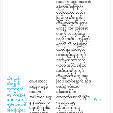
အခကြေးငွေပေးဆောင်
ရန်လိုအပ်ကြောင်း
ဖော်ပြထားပါသည်။
ပြည်ပမှ တိရစ္ဆာန်၊
တိရစ္ဆာန်ထွက်ပစ္စည်း
များနှင့် တိရစ္ဆာန်အစာ
များကို တင်သွင်းသူ
သည် အဆိုပါ ကုန်စည်
များကို သီးသန့်ခွဲခြား
ထားရှိရန် သတ်မှတ်
ထားသည့်နေရာတွင်
သတ်မှတ်ထားသည့်
ကာလ အပိုင်းအခြား
အထိထားရှိရာတွင်
တိရစ္ဆာန်ကို ကျွေးမွေး
တိရစ္ဆာန်၊
ထပ်ဆောင်း
ခြင်း၊ စောင့်ရှောက်ခြင်း၊
တိရစ္ဆာန်
အခွန်များနှင့်
ဓာတ်ခွဲ စမ်းသပ်
ထွက်ပစ္စည်း
အခများ
စစ်ဆေးခြင်း၊
နှင့် တိရစ္ဆာန်
အပါအဝင် စျေး
ကာကွယ်ဆေးထိုးခြင်း၊
အစာများတင်
View
နှုန်းထိန်းချုပ်
ကုသခြင်းနှင့်
သွင်းမှုအပေါ်
ရေးဆိုင်ရာစီမံ
လိုအပ်ချက်အရ
အခကြေးငွေ