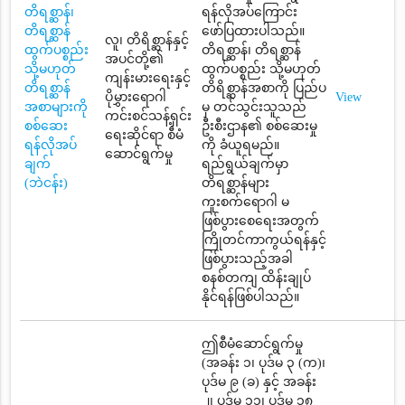
တိရစ္ဆာန်၊
ရန်လိုအပ်ကြောင်း
တိရစ္ဆာန်
ဖော်ပြထားပါသည်။
လူ၊ တိရိစ္ဆာန်နှင့်
ထွက်ပစ္စည်း
တိရစ္ဆာန်၊ တိရစ္ဆာန်
အပင်တို့၏
သို့မဟုတ်
ထွက်ပစ္စည်း သို့မဟုတ်
ကျန်းမားရေးနှင့်
တိရစ္ဆာန်
တိရိစ္ဆာန်အစာကို ပြည်ပ
ပိုမွှားရောဂါ
View
အစာများကို
မှ တင်သွင်းသူသည်
ကင်းစင်သန့်ရှင်း
စစ်ဆေး
ဦးစီးဌာန၏ စစ်ဆေးမှု
ရေးဆိုင်ရာ စီမံ
ရန်လိုအပ်
ကို ခံယူရမည်။
ဆောင်ရွက်မှု
ချက်
ရည်ရွယ်ချက်မှာ
(ဘဲငန်း)
တိရစ္ဆာန်များ
ကူးစက်ရောဂါ မ
ဖြစ်ပွားစေရေးအတွက်
ကြိုတင်ကာကွယ်ရန်နှင့်
ဖြစ်ပွားသည့်အခါ
စနစ်တကျ ထိန်းချုပ်
နိုင်ရန်ဖြစ်ပါသည်။
ဤစီမံဆောင်ရွက်မှု
(အခန်း ၁၊ ပုဒ်မ ၃ (က)၊
ပုဒ်မ ၉ (ခ) နှင့် အခန်း
၂၊ ပုဒ်မ ၁၁၊ ပုဒ်မ ၁၈