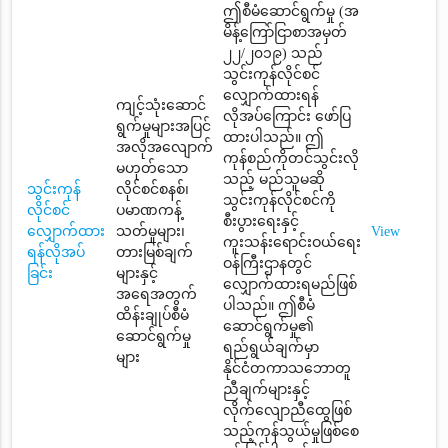
ဤစီမံဆောင်ရွက်မှု (အ
မိန့်ကြော်ငြာစာအမှတ်
၂၂/၂၀၁၉) သည်
သွင်းကုန်လိုင်စင်
လျှောက်ထားရန်
ကျင့်သုံးဆောင်
လိုအပ်ကြောင်း ဖော်ပြ
ရွက်မှုများအပြင်
ထားပါသည်။ ဤ
အလိုအလျောက်
ကုန်စည်ကိုတင်သွင်းလို
မဟုတ်သော
သည့် မည်သူမဆို
သွင်းကုန်
လိုင်စင်စနစ်၊
သွင်းကုန်လိုင်စင်ကို
လိုင်စင်
ပမာဏကန့်
စီးပွားရေးနှင့်
လျှောက်ထား
သတ်မှုများ၊
View
ကူးသန်းရောင်းဝယ်ရေး
ရန်လိုအပ်
တားမြစ်ချက်
ဝန်ကြီးဌာနတွင်
ခြင်း
များနှင့်
လျှောက်ထားရမည်ဖြစ်
အရေအတွက်
ပါသည်။ ဤစီမံ
ထိန်းချုပ်စီမံ
ဆောင်ရွက်မှု၏
ဆောင်ရွက်မှု
ရည်ရွယ်ချက်မှာ
များ
နိုင်ငံတကာသဘောတူ
ညီချက်များနှင့်
လိုက်လျောညီထွေဖြစ်
သည့်ကုန်သွယ်မှုဖြစ်စေ