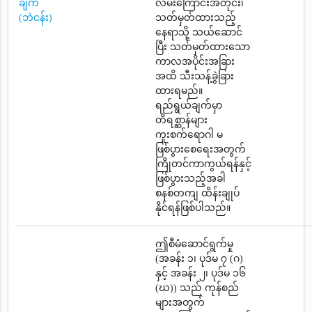
ချက်
လမ်းကြောင်းအတိုင်း၊
(ဘဲငန်း)
သတ်မှတ်ထားသည့်
နေရာသို့ သယ်ဆောင်
ပြီး သတ်မှတ်ထားသော
ကာလအပိုင်းအခြား
အထိ သီးသန့်ခွဲခြား
ထားရမည်။
ရည်ရွယ်ချက်မှာ
တိရစ္ဆာန်များ
ကူးစက်ရောဂါ မ
ဖြစ်ပွားစေရေးအတွက်
ကြိုတင်ကာကွယ်ရန်နှင့်
ဖြစ်ပွားသည့်အခါ
စနစ်တကျ ထိန်းချုပ်
နိုင်ရန်ဖြစ်ပါသည်။
ဤစီမံဆောင်ရွက်မှု
(အခန်း ၁၊ ပုဒ်မ ၇ (ဂ)
နှင့် အခန်း ၂၊ ပုဒ်မ ၁၆
(ဃ)) သည် ကုန်စည်
များအတွက်