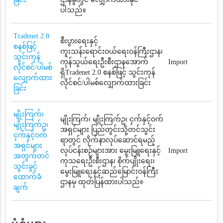
ပါသည်။
Tradenet 2.0
စီးပွားရေးနှင့်
စနစ်ဖြင့်
ကူးသန်းရောင်းဝယ်ရေးဝန်ကြီးဌာန၊
သွင်းကုန်
ကုန်သွယ်ရေးဦးစီးဌာနအောက်
Import
လိုင်စင်/ပါမစ်
ရှိTradenet 2.0 စနစ်ဖြင့် သွင်းကုန်
လျှောက်ထား
လိုင်စင်/ပါမစ်လျှောက်ထားခြင်း
ခြင်း
မျိုးကြက်၊
မျိုးကြက်၊ မျိုးကြက်ဥ၊ ငှက်နှင့်ဝက်
မျိုးကြက်ဥ၊
အရှင်များ ပြည်တွင်းသို့တင်သွင်း
ငှက်နှင့်ဝက်
ရာတွင် လိုက်နာလုပ်ဆောင်ရမည့်
အရှင်များ
လုပ်ငန်းစဉ်များအား မွေးမြူရေးနှင့်
Import
အတွက်တင်
ကုသရေးဦးစီးဌာန၊ စိုက်ပျိုးရေး၊
သွင်းခွင့်
မွေးမြူရေးနှင့်ဆည်မြောင်းဝန်ကြီး
ထောက်ခံ
ဌာနမှ ထုတ်ပြန်ထားပါသည်။
ချက်