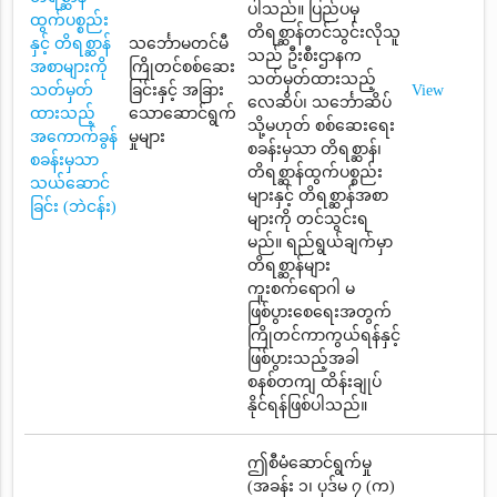
ပါသည်။ ပြည်ပမှ
ထွက်ပစ္စည်း
တိရစ္ဆာန်တင်သွင်းလိုသူ
နှင့် တိရစ္ဆာန်
သင်္ဘောမတင်မီ
သည် ဦးစီးဌာနက
အစာများကို
ကြိုတင်စစ်ဆေး
သတ်မှတ်ထားသည့်
သတ်မှတ်
ခြင်းနှင့် အခြား
View
လေဆိပ်၊ သင်္ဘောဆိပ်
ထားသည့်
သောဆောင်ရွက်
သို့မဟုတ် စစ်ဆေးရေး
အကောက်ခွန်
မှုများ
စခန်းမှသာ တိရစ္ဆာန်၊
စခန်းမှသာ
တိရစ္ဆာန်ထွက်ပစ္စည်း
သယ်ဆောင်
များနှင့် တိရစ္ဆာန်အစာ
ခြင်း (ဘဲငန်း)
များကို တင်သွင်းရ
မည်။ ရည်ရွယ်ချက်မှာ
တိရစ္ဆာန်များ
ကူးစက်ရောဂါ မ
ဖြစ်ပွားစေရေးအတွက်
ကြိုတင်ကာကွယ်ရန်နှင့်
ဖြစ်ပွားသည့်အခါ
စနစ်တကျ ထိန်းချုပ်
နိုင်ရန်ဖြစ်ပါသည်။
ဤစီမံဆောင်ရွက်မှု
(အခန်း ၁၊ ပုဒ်မ ၇ (က)