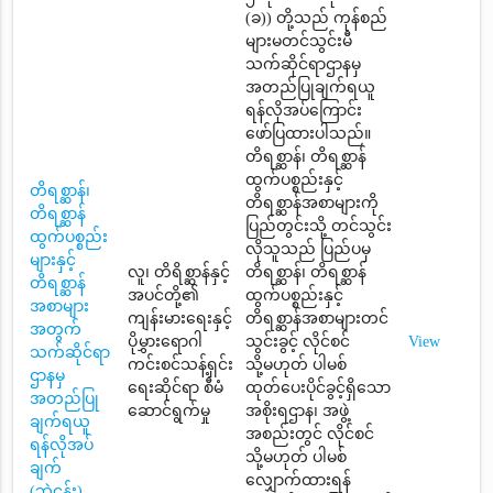
(ခ)) တို့သည် ကုန်စည်
များမတင်သွင်းမီ
သက်ဆိုင်ရာဌာနမှ
အတည်ပြုချက်ရယူ
ရန်လိုအပ်ကြောင်း
ဖော်ပြထားပါသည်။
တိရစ္ဆာန်၊ တိရစ္ဆာန်
ထွက်ပစ္စည်းနှင့်
တိရစ္ဆာန်၊
တိရစ္ဆာန်အစာများကို
တိရစ္ဆာန်
ပြည်တွင်းသို့ တင်သွင်း
ထွက်ပစ္စည်း
လိုသူသည် ပြည်ပမှ
များနှင့်
လူ၊ တိရိစ္ဆာန်နှင့်
တိရစ္ဆာန်၊ တိရစ္ဆာန်
တိရစ္ဆာန်
အပင်တို့၏
ထွက်ပစ္စည်းနှင့်
အစာများ
ကျန်းမားရေးနှင့်
တိရစ္ဆာန်အစာများတင်
အတွက်
ပိုမွှားရောဂါ
သွင်းခွင့် လိုင်စင်
View
သက်ဆိုင်ရာ
ကင်းစင်သန့်ရှင်း
သို့မဟုတ် ပါမစ်
ဌာနမှ
ရေးဆိုင်ရာ စီမံ
ထုတ်ပေးပိုင်ခွင့်ရှိသော
အတည်ပြု
ဆောင်ရွက်မှု
အစိုးရဌာန၊ အဖွဲ့
ချက်ရယူ
အစည်းတွင် လိုင်စင်
ရန်လိုအပ်
သို့မဟုတ် ပါမစ်
ချက်
လျှောက်ထားရန်
(ဘဲငန်း)