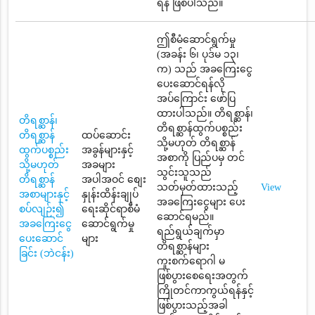
ရန် ဖြစ်ပါသည်။
ဤစီမံဆောင်ရွက်မှု
(အခန်း ၆၊ ပုဒ်မ ၁၃၊
က) သည် အခကြေးငွေ
ပေးဆောင်ရန်လို
အပ်ကြောင်း ဖော်ပြ
ထားပါသည်။ တိရစ္ဆာန်၊
တိရစ္ဆာန်၊
တိရစ္ဆာန်ထွက်ပစ္စည်း
တိရစ္ဆာန်
ထပ်ဆောင်း
သို့မဟုတ် တိရစ္ဆာန်
ထွက်ပစ္စည်း
အခွန်များနှင့်
အစာကို ပြည်ပမှ တင်
သို့မဟုတ်
အခများ
သွင်းသူသည်
တိရစ္ဆာန်
အပါအဝင် စျေး
သတ်မှတ်ထားသည့်
View
အစာများနှင့်
နှုန်းထိန်းချုပ်
အခကြေးငွေများ ပေး
စပ်လျဉ်း၍
ရေးဆိုင်ရာစီမံ
ဆောင်ရမည်။
အခကြေးငွေ
ဆောင်ရွက်မှု
ရည်ရွယ်ချက်မှာ
ပေးဆောင်
များ
တိရစ္ဆာန်များ
ခြင်း (ဘဲငန်း)
ကူးစက်ရောဂါ မ
ဖြစ်ပွားစေရေးအတွက်
ကြိုတင်ကာကွယ်ရန်နှင့်
ဖြစ်ပွားသည့်အခါ