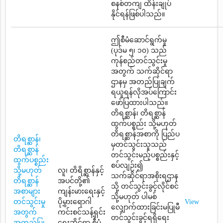
စနစ်တကျ ထိန်းချုပ်
နိုင်ရန်ဖြစ်ပါသည်။
ဤစီမံဆောင်ရွက်မှု
(ပုဒ်မ ၅၊ ၁၀) သည်
ကုန်စည်တင်သွင်းမှု
အတွက် သက်ဆိုင်ရာ
ဌာနမှ အတည်ပြုချက်
ရယူရန်လိုအပ်ကြောင်း
ဖော်ပြထားပါသည်။
တိရစ္ဆာန်၊ တိရစ္ဆာန်
ထွက်ပစ္စည်း သို့မဟုတ်
တိရစ္ဆာန်အစာကို ပြည်ပ
တိရစ္ဆာန်၊
မှတင်သွင်းသူသည်
တိရစ္ဆာန်
တင်သွင်းမည့်ပစ္စည်းနှင့်
ထွက်ပစ္စည်း
စပ်လျဉ်း၍
သို့မဟုတ်
လူ၊ တိရိစ္ဆာန်နှင့်
သက်ဆိုင်ရာအစိုးရဌာန
တိရစ္ဆာန်
အပင်တို့၏
သို့ တင်သွင်းခွင့်လိုင်စင်
အစာများ
ကျန်းမားရေးနှင့်
သို့မဟုတ် ပါမစ်
တင်သွင်းမှု
ပိုမွှားရောဂါ
View
လျှောက်ထားခြင်းမပြုမီ
အတွက်
ကင်းစင်သန့်ရှင်း
တင်သွင်းခွင့်ရရှိရေး
အတည်ပြု
ရေးဆိုင်ရာ စီမံ