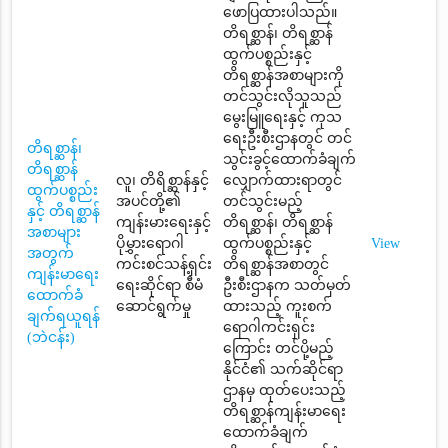
ဖောပြထားပါသည်။
တိရစ္ဆာန်၊ တိရစ္ဆာန်
ထွက်ပစ္စည်းနှင့်
တိရစ္ဆာန်အစာများကို
တင်သွင်းလိုသူသည်
မွေးမြူရေးနှင့် ကုသ
ရေးဦးစီးဌာနတွင် တင်
တိရစ္ဆာန်၊
သွင်းခွင့်ထောက်ခံချက်
တိရစ္ဆာန်
လူ၊ တိရိစ္ဆာန်နှင့်
လျှောက်ထားရာတွင်
ထွက်ပစ္စည်း
အပင်တို့၏
တင်သွင်းမည့်
နှင့် တိရစ္ဆာန်
ကျန်းမားရေးနှင့်
တိရစ္ဆာန်၊ တိရစ္ဆာန်
အစာများ
ပိုမွှားရောဂါ
ထွက်ပစ္စည်းနှင့်
View
အတွက်
ကင်းစင်သန့်ရှင်း
တိရစ္ဆာန်အစာတွင်
ကျန်းမာရေး
ရေးဆိုင်ရာ စီမံ
ဦးစီးဌာနက သတ်မှတ်
ထောက်ခံ
ဆောင်ရွက်မှု
ထားသည့် ကူးစက်
ချက်ရယူရန်
ရောဂါကင်းရှင်း
(ဘဲငန်း)
ကြောင်း တင်ပို့မည့်
နိုင်ငံ၏ သက်ဆိုင်ရာ
ဌာနမှ ထုတ်ပေးသည့်
တိရစ္ဆာန်ကျန်းမာရေး
ထောက်ခံချက်