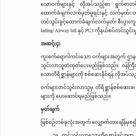
သောဝက်များနှင့် လိုအပ်သည့်စာ ရွက်စာတမ်
ထောက်ခံချက်လက်မှတ်မူရင်းနှင့် လက်မှတ
တင်သွင်းခွင့်ထောက်ခံချက်လက်မှတ်၊ စီးပွားကူးသ
lading/ Airway bill နှင့် PC3 ကိုနယ်စပ်တင်သ
အဆင့်(၄)
ကူးစက်ရောဂါကင်းသော ဝက်များအတွက် ဌာနမှ 
သွင်းလာသူထံထုတ်ပေးမည်ဖြစ်သည်။ ဝန်ကြီးဌာ
သောတိရိစ္ဆာန်များကို စစ်ဆေးနိုင်ရန် လိုအပ်
ဝက်များတင်သွင်းလာသူမှ တိရိစ္ဆာန်စစ်ဆေးခ
များကို ပေးဆောင်ရမည်ဖြစ်သည်။
မှတ်ချက်
ဖြစ်စဉ်တစ်ခုလုံးအတွက် လျှောက်ထားချိန်မှစ၍ ၇
၁။ တင်သွင်းလာသောတိရစ္ဆာန်နှင့်အတူ တ