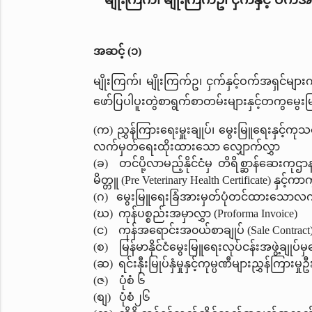
အဆင့် (၁)
မျိုးကြက်၊ မျိုးကြက်ဥ၊ ငှက်နှင့်ဝက်အရှင်များ
ဖော်ပြပါပူးတွဲစာရွက်စာတမ်းများနှင့်တကွမွ
(က) ညွှန်ကြားရေးမှူးချုပ်၊ မွေးမြူရေးနှင့်ကု
လက်မှတ်ရေးထိုးထားသော လျှောက်လွှာ
(ခ) တင်ပို့လာမည့်နိုင်ငံမှ တိရိစ္ဆာန်ဆေးက
မိတ္တူ (Pre Veterinary Health Certificate) နှင
(ဂ) မွေးမြူရေးခြံအားမှတ်ပုံတင်ထားသောလက်
(ဃ) ကုန်ပစ္စည်းအမှာလွှာ (Proforma Invoice)
(င) ကုန်အရောင်းအ၀ယ်စာချုပ် (Sale Contract
(စ) မြန်မာနိုင်ငံမွေးမြူရေးလုပ်ငန်းအဖွဲ့ချုပ
(ဆ) ရင်းနှီးမြုပ်နှံမှုနှင့်ကုမ္ပဏီများညွှန်ကြ
(ဇ) ပုံစံ ၆
(စျ) ပုံစံ၂၆