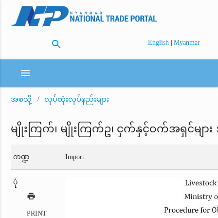
search
|
English
Myanmar
menu
အစသို့
လုပ်ထုံးလုပ်နည်းများ
မျိုးကြက်၊ မျိုးကြက်ဥ၊ ငှက်နှင့်ဝက်အရှင်မျ
ကဏ္ဍ
Import
ပုံ
print
PRINT