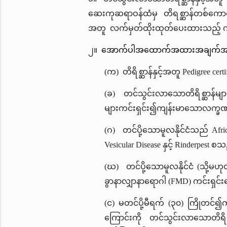
ဆေးကုဆရာဝန်ထံမှ တိရစ္ဆာန်တစ်ကောင်ခ
အတူ လက်မှတ်ထိုးထုတ်ပေးထားသည့် က
၂။
အောက်ပါအထောက်အထားအချက်အလက
(က) တိရိစ္ဆာန်နှင့်အတူ Pedigree cer
(ခ) တင်သွင်းလာသောတိရိစ္ဆာန်များ
များကင်းရှင်း၍ကျန်းမာသောလက္ခဏ
(ဂ) တင်ပို့သောမူလနိုင်ငံသည် Africa
Vesicular Disease နှင့် Rinderpes
(ဃ) တင်ပို့သောမူလနိုင်ငံ (သို့
ခွာနာလျှာနာရောဂါ (FMD) ကင်းရှင
(င) မတင်ပို့မီရက် (၃၀) ကြိုတင
ကြောင်းကို တင်သွင်းလာသောတိရိစ္