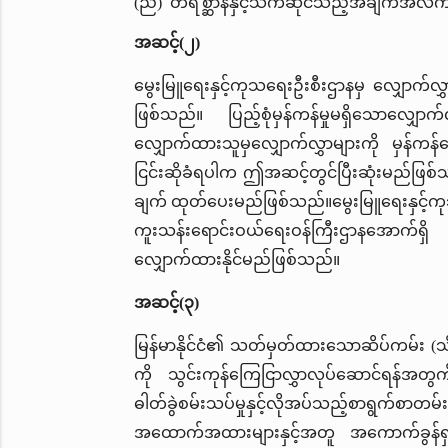
(ည) တိရိစ္ဆာန်နှင့်သက်ဆိုင်သည့်အချက်အလက
အဆင့်(၂)
မွေးမြူရေးနှင့်ကုသရေးဦးစီးဌာနမှ လျှောက်လွှာ
ဖြစ်သည်။ ပြည့်စုံမှန်ကန်မှုမရှိသောလျှေ
လျှောက်ထားသူမှလျှောက်လွှာများကို မှန်ကန
ငြင်းဆိုခံရပါက ဤအဆင့်တွင်ပြီးဆုံးမည်ဖြစ်သည
ချက် ထုတ်ပေးမည်ဖြစ်သည်။မွေးမြူရေးနှင့်ကုသ
ကူးသန်းရောင်းဝယ်ရေးဝန်ကြီးဌာနအောက်ရှိ 
လျှောက်ထားနိုင်မည်ဖြစ်သည်။
အဆင့်(၃)
မြန်မာနိုင်ငံ၏ သတ်မှတ်ထားသောဆိပ်ကမ်း (သို့
ကို သွင်းကုန်ကြေငြာလွှာလုပ်ဆောင်ရန်အတွက
ဓါတ်ခွဲစမ်းသပ်မှုနှင့်လိုအပ်သည့်စာရွက်
အထောက်အထားများနှင့်အတူ အကောက်ခွန်ရှင