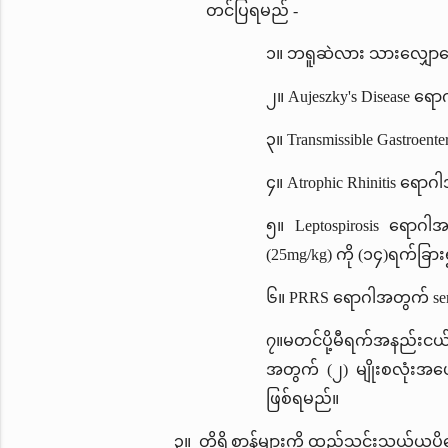
တင်ပြရမည် -
၁။ ဘရူဆဲလား သားလျှေ
၂။
Aujeszky's Disease ရေ
၃။
Transmissible Gastroen
၄။
Atrophic Rhinitis ရောဂါ
၅။
Leptospirosis ရောဂါအတွ
(25mg/kg) ကို (၁၄)ရက်ခြား၍
၆။
PRRS ရောဂါအတွက် serol
၇။မတင်ပို့မီရက်အနည်းငယ်က
အတွက် (၂) မျိုးစလုံးအပ
ဖြစ်ရမည်။
၃။ တိရိစ္ဆာန်များကို ထည့်သွင်းသယ်ယူ