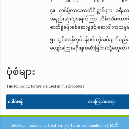
၄။ တင်ပို့လာသောတိရိစ္ဆာန်များ ခရီးလ
အနည်းဆုံး(၃၀)ရက်ကြာ ထိန်းသိမ်းထားရှ
ဓာတ်ခွဲခန်းစစ်ဆေးမှုနှင့် ဆေးဝါးကုသမှု
၅။ သွင်းကုန်လုပ်ငန်း၏ လိုအပ်ချက်စည်းမျဉ
လျော်ကြေးမရှိဖျက်ဆီးခြင်း (သို့မဟုတ်) တင
ပုံစံများ
The following form/s are used in this procedure.
ခေါင်းစဉ်
အကြောင်းအရာ
Site Map
|
Commonly Used Terms
|
Terms and Conditions
|
ဆက်