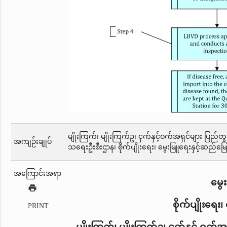
မျိုးကြက်၊ မျိုးကြက်ဥ၊ ငှက်နှင့်ဝက်အရှင်များ ပြည်တ
အကျဉ်းချုပ်
သရေးဦးစီးဌာန၊ စိုက်ပျိုးရေး၊ မွေးမြူရေးနှင့်ဆည်မ
အကြောင်းအရာ
မွေ
print
စိုက်ပျိုးရေး
PRINT
မျိုးကြက်၊ မျိုးကြက်ဥ၊ ငှက်နှင့်
ဝက်အရှ