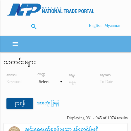
search
|
English
Myanmar
menu
သတင်းများ
ကဏ္ဍ
စာသား
နေ့မှ
နေ့အထိ
▼
အားလုံးပြရန်
ရှာရန်
Displaying 931 - 945 of 1074 results
ချင်းရွှေဟော်စခန်းမှသာ နှမ်းတင်ပို့မှုရှိ