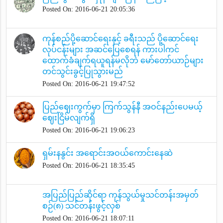
Posted On: 2016-06-21 20:05:36
ကုန်စည်ပို့ဆောင်ရေးနှင့် ခရီးသည် ပို့ဆောင်ရေး
လုပ်ငန်းများ အဆင်ပြေစေရန် ကားပါကင်
ထောက်ခံချက်ရယူရန်မလိုဘဲ မော်တော်ယာဉ်များ
တင်သွင်းခွင့်ပြုသွားမည်
Posted On: 2016-06-21 19:47:52
ပြည်ဈေးကွက်မှာ ကြက်သွန်နီ အဝင်နည်းပေမယ့်
ဈေးငြိမ်လျက်ရှိ
Posted On: 2016-06-21 19:06:23
ရှမ်းနနွင်း အရောင်းအဝယ်ကောင်းနေဆဲ
Posted On: 2016-06-21 18:35:45
အပြည်ပြည်ဆိုင်ရာ ကုန်သွယ်မှုသင်တန်းအမှတ်
စဉ်(၈) သင်တန်းဖွင့်လှစ်
Posted On: 2016-06-21 18:07:11