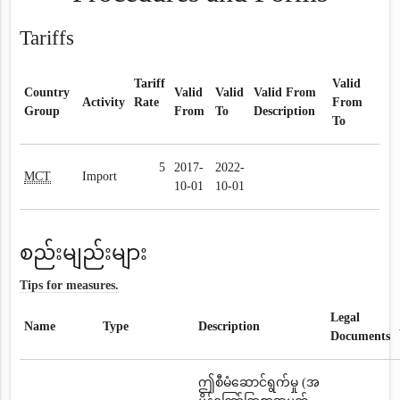
Tariffs
Tariff
Valid
Country
Valid
Valid
Valid From
Activity
Rate
From
Group
From
To
Description
To
5
2017-
2022-
MCT
Import
10-01
10-01
စည်းမျည်းများ
Tips for measures.
Legal
Name
Type
Description
Documents
ဤစီမံဆောင်ရွက်မှု (အ