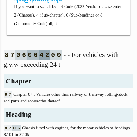
If you want to search by HS Code (2022 Version) please enter
2 (Chapter), 4 (Sub-chapter), 6 (Sub-heading) or 8
(Commodity Code) digits
- - For vehicles with
8
7
0
6
0
0
4
2
0
0
g.v.w exceeding 24 t
Chapter
8
7
Chapter 87 : Vehicles other than railway or tramway rolling-stock,
and parts and accessories thereof
Heading
8
7
0
6
Chassis fitted with engines, for the motor vehicles of headings
87.01 to 87.05.