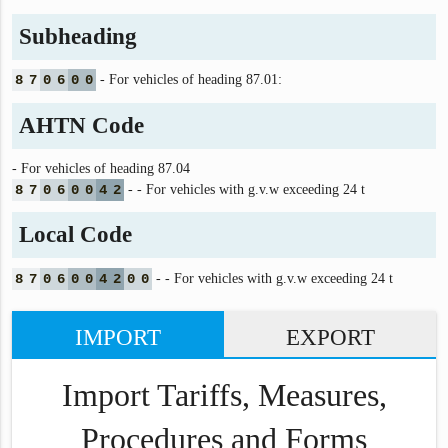
Subheading
8
7
0
6
0
0
- For vehicles of heading 87.01:
AHTN Code
- For vehicles of heading 87.04
8
7
0
6
0
0
4
2
- - For vehicles with g.v.w exceeding 24 t
Local Code
8
7
0
6
0
0
4
2
0
0
- - For vehicles with g.v.w exceeding 24 t
IMPORT
EXPORT
Import Tariffs, Measures,
Procedures and Forms