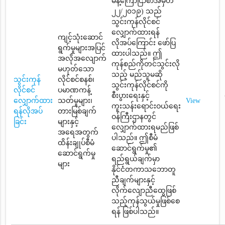
မိန့်ကြော်ငြာစာအမှတ်
၂၂/၂၀၁၉) သည်
သွင်းကုန်လိုင်စင်
လျှောက်ထားရန်
ကျင့်သုံးဆောင်
လိုအပ်ကြောင်း ဖော်ပြ
ရွက်မှုများအပြင်
ထားပါသည်။ ဤ
အလိုအလျောက်
ကုန်စည်ကိုတင်သွင်းလို
မဟုတ်သော
သည့် မည်သူမဆို
သွင်းကုန်
လိုင်စင်စနစ်၊
သွင်းကုန်လိုင်စင်ကို
လိုင်စင်
ပမာဏကန့်
စီးပွားရေးနှင့်
လျှောက်ထား
သတ်မှုများ၊
View
ကူးသန်းရောင်းဝယ်ရေး
ရန်လိုအပ်
တားမြစ်ချက်
ဝန်ကြီးဌာနတွင်
ခြင်း
များနှင့်
လျှောက်ထားရမည်ဖြစ်
အရေအတွက်
ပါသည်။ ဤစီမံ
ထိန်းချုပ်စီမံ
ဆောင်ရွက်မှု၏
ဆောင်ရွက်မှု
ရည်ရွယ်ချက်မှာ
များ
နိုင်ငံတကာသဘောတူ
ညီချက်များနှင့်
လိုက်လျောညီထွေဖြစ်
သည့်ကုန်သွယ်မှုဖြစ်စေ
ရန် ဖြစ်ပါသည်။