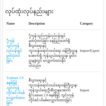
လုပ်ထုံးလုပ်နည်းများ
Name
Description
Category
ို့ကုန်/သွင်းကုန်လုပ်ငန်းရှင်
ို့ကုန်/
မှတ်ပုံတင်ခြင်း နေပြည်တော်ရှိ
သွင်းကုန်
စီးပွားရေးနှင့်
လုပ်ငန်းရှင်
ကူးသန်းရောင်းဝယ်ရေး ဝန်ကြီးဌာန
Import/Export
မှတ်ပုံတင်
အောက်ရှိ ကုန်သွယ်ရေးဌာန၊ မူဝါဒ
ခြင်း
ဌာနခွဲတွင် လျှောက်ထားနိုင်
ပါသည်။
Tradenet 2.0
စီးပွားရေးနှင့်
စနစ်ဖြင့်
ကူးသန်းရောင်းဝယ်ရေးဝန်ကြီးဌာန၊
သွင်းကုန်
ကုန်သွယ်ရေးဦးစီးဌာနအောက်
Import
လိုင်စင်/ပါမစ်
ရှိTradenet 2.0 စနစ်ဖြင့် သွင်းကုန်
လျှောက်ထား
လိုင်စင်/ပါမစ်လျှောက်ထားခြင်း
ခြင်း