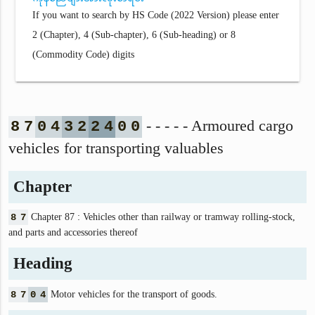
If you want to search by HS Code (2022 Version) please enter
2 (Chapter), 4 (Sub-chapter), 6 (Sub-heading) or 8
(Commodity Code) digits
- - - - - Armoured cargo
8
7
0
4
3
2
2
4
0
0
vehicles for transporting valuables
Chapter
8
7
Chapter 87 : Vehicles other than railway or tramway rolling-stock,
and parts and accessories thereof
Heading
8
7
0
4
Motor vehicles for the transport of goods.