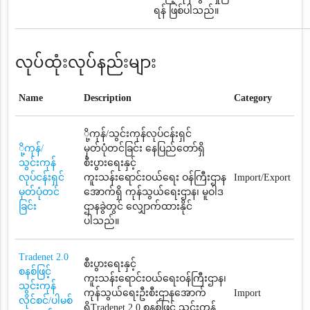
ရန် ဖြစ်ပါသည်။
လုပ်ထုံးလုပ်နည်းများ
Name
Description
Category
ို့ကုန်/သွင်းကုန်လုပ်ငန်းရှင်
ို့ကုန်/
မှတ်ပုံတင်ခြင်း နေပြည်တော်ရှိ
သွင်းကုန်
စီးပွားရေးနှင့်
လုပ်ငန်းရှင်
ကူးသန်းရောင်းဝယ်ရေး ဝန်ကြီးဌာန
Import/Export
မှတ်ပုံတင်
အောက်ရှိ ကုန်သွယ်ရေးဌာန၊ မူဝါဒ
ခြင်း
ဌာနခွဲတွင် လျှောက်ထားနိုင်
ပါသည်။
Tradenet 2.0
စီးပွားရေးနှင့်
စနစ်ဖြင့်
ကူးသန်းရောင်းဝယ်ရေးဝန်ကြီးဌာန၊
သွင်းကုန်
ကုန်သွယ်ရေးဦးစီးဌာနအောက်
Import
လိုင်စင်/ပါမစ်
ရှိTradenet 2.0 စနစ်ဖြင့် သွင်းကုန်