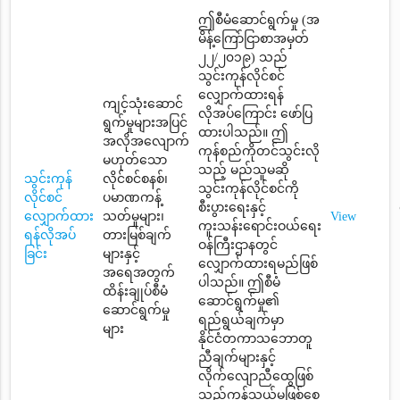
ဤစီမံဆောင်ရွက်မှု (အ
မိန့်ကြော်ငြာစာအမှတ်
၂၂/၂၀၁၉) သည်
သွင်းကုန်လိုင်စင်
လျှောက်ထားရန်
ကျင့်သုံးဆောင်
လိုအပ်ကြောင်း ဖော်ပြ
ရွက်မှုများအပြင်
ထားပါသည်။ ဤ
အလိုအလျောက်
ကုန်စည်ကိုတင်သွင်းလို
မဟုတ်သော
သည့် မည်သူမဆို
သွင်းကုန်
လိုင်စင်စနစ်၊
သွင်းကုန်လိုင်စင်ကို
လိုင်စင်
ပမာဏကန့်
စီးပွားရေးနှင့်
လျှောက်ထား
သတ်မှုများ၊
View
ကူးသန်းရောင်းဝယ်ရေး
ရန်လိုအပ်
တားမြစ်ချက်
ဝန်ကြီးဌာနတွင်
ခြင်း
များနှင့်
လျှောက်ထားရမည်ဖြစ်
အရေအတွက်
ပါသည်။ ဤစီမံ
ထိန်းချုပ်စီမံ
ဆောင်ရွက်မှု၏
ဆောင်ရွက်မှု
ရည်ရွယ်ချက်မှာ
များ
နိုင်ငံတကာသဘောတူ
ညီချက်များနှင့်
လိုက်လျောညီထွေဖြစ်
သည့်ကုန်သွယ်မှုဖြစ်စေ