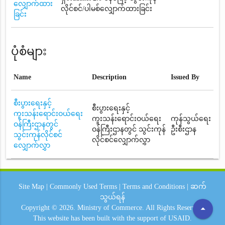
လျှောက်ထား
လိုင်စင်/ပါမစ်လျှောက်ထားခြင်း
ခြင်း
ပုံစံများ
Name
Description
Issued By
စီးပွားရေးနှင့်
စီးပွားရေးနှင့်
ကူးသန်းရောင်းဝယ်ရေး
ကူးသန်းရောင်းဝယ်ရေး
ကုန်သွယ်ရေး
ဝန်ကြီးဌာနတွင်
ဝန်ကြီးဌာနတွင် သွင်းကုန်
ဦးစီးဌာန
သွင်းကုန်လိုင်စင်
လိုင်စင်လျှောက်လွှာ
လျှောက်လွှာ
Site Map
|
Commonly Used Terms
|
Terms and Conditions
|
ဆက်
သွယ်ရန်
arrow_drop_up
Copyright © 2026.
Ministry of Commerce.
All Rights Reserved.
This website has been built with the support of
USAID.