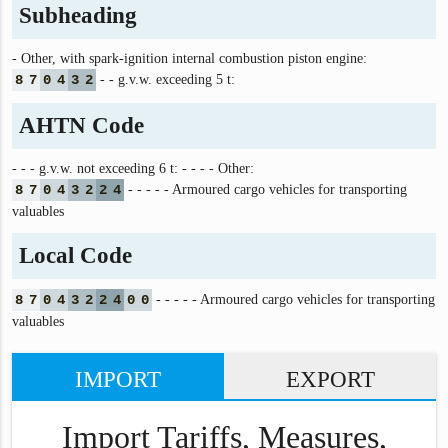
Subheading
- Other, with spark-ignition internal combustion piston engine:
8
7
0
4
3
2
- - g.v.w. exceeding 5 t:
AHTN Code
- - - g.v.w. not exceeding 6 t: - - - - Other:
8
7
0
4
3
2
2
4
- - - - - Armoured cargo vehicles for transporting
valuables
Local Code
8
7
0
4
3
2
2
4
0
0
- - - - - Armoured cargo vehicles for transporting
valuables
IMPORT
EXPORT
Import Tariffs, Measures,