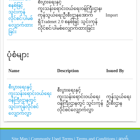
စီးပွားရေးနှင့်
စနစ်ဖြင့်
ကူးသန်းရောင်းဝယ်ရေးဝန်ကြီးဌာန၊
သွင်းကုန်
ကုန်သွယ်ရေးဦးစီးဌာနအောက်
Import
လိုင်စင်/ပါမစ်
ရှိTradenet 2.0 စနစ်ဖြင့် သွင်းကုန်
လျှောက်ထား
လိုင်စင်/ပါမစ်လျှောက်ထားခြင်း
ခြင်း
ပုံစံများ
Name
Description
Issued By
စီးပွားရေးနှင့်
စီးပွားရေးနှင့်
ကူးသန်းရောင်းဝယ်ရေး
ကူးသန်းရောင်းဝယ်ရေး
ကုန်သွယ်ရေး
ဝန်ကြီးဌာနတွင်
ဝန်ကြီးဌာနတွင် သွင်းကုန်
ဦးစီးဌာန
သွင်းကုန်လိုင်စင်
လိုင်စင်လျှောက်လွှာ
လျှောက်လွှာ
Site Map
|
Commonly Used Terms
|
Terms and Conditions
|
ဆက်