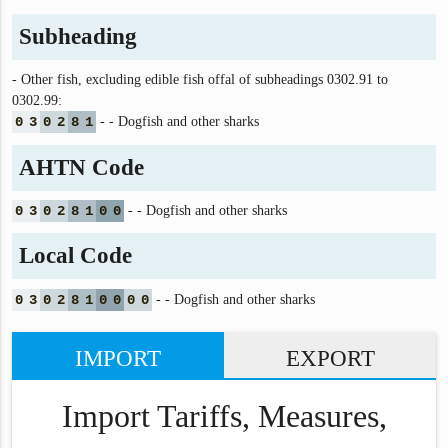
Subheading
- Other fish, excluding edible fish offal of subheadings 0302.91 to
0302.99:
0
3
0
2
8
1
- - Dogfish and other sharks
AHTN Code
0
3
0
2
8
1
0
0
- - Dogfish and other sharks
Local Code
0
3
0
2
8
1
0
0
0
0
- - Dogfish and other sharks
IMPORT
EXPORT
Import Tariffs, Measures,