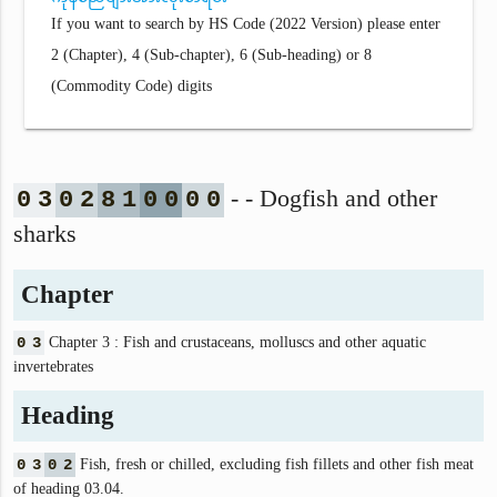
If you want to search by HS Code (2022 Version) please enter
2 (Chapter), 4 (Sub-chapter), 6 (Sub-heading) or 8
(Commodity Code) digits
- - Dogfish and other
0
3
0
2
8
1
0
0
0
0
sharks
Chapter
0
3
Chapter 3 : Fish and crustaceans, molluscs and other aquatic
invertebrates
Heading
0
3
0
2
Fish, fresh or chilled, excluding fish fillets and other fish meat
of heading 03.04.