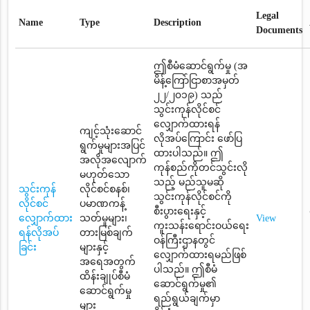
Legal
Name
Type
Description
Documents
ဤစီမံဆောင်ရွက်မှု (အ
မိန့်ကြော်ငြာစာအမှတ်
၂၂/၂၀၁၉) သည်
သွင်းကုန်လိုင်စင်
လျှောက်ထားရန်
ကျင့်သုံးဆောင်
လိုအပ်ကြောင်း ဖော်ပြ
ရွက်မှုများအပြင်
ထားပါသည်။ ဤ
အလိုအလျောက်
ကုန်စည်ကိုတင်သွင်းလို
မဟုတ်သော
သည့် မည်သူမဆို
သွင်းကုန်
လိုင်စင်စနစ်၊
သွင်းကုန်လိုင်စင်ကို
လိုင်စင်
ပမာဏကန့်
စီးပွားရေးနှင့်
လျှောက်ထား
သတ်မှုများ၊
View
ကူးသန်းရောင်းဝယ်ရေး
ရန်လိုအပ်
တားမြစ်ချက်
ဝန်ကြီးဌာနတွင်
ခြင်း
များနှင့်
လျှောက်ထားရမည်ဖြစ်
အရေအတွက်
ပါသည်။ ဤစီမံ
ထိန်းချုပ်စီမံ
ဆောင်ရွက်မှု၏
ဆောင်ရွက်မှု
ရည်ရွယ်ချက်မှာ
များ