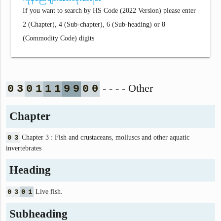
If you want to search by HS Code (2022 Version) please enter
2 (Chapter), 4 (Sub-chapter), 6 (Sub-heading) or 8
(Commodity Code) digits
- - - - Other
0
3
0
1
1
1
9
9
0
0
Chapter
0
3
Chapter 3 : Fish and crustaceans, molluscs and other aquatic
invertebrates
Heading
0
3
0
1
Live fish.
Subheading