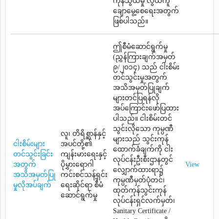
ကုန်သွယ်မှု လွယ်ကူ
ချောမွေ့စေရေးအတွက်
ဖြစ်ပါသည်။
ဤစီမံဆောင်ရွက်မှု
(ညွှန်ကြားချက်အမှတ်
၉/၂၀၁၄) သည် ငါးစိမ်း
တင်သွင်းမှုအတွက်
အသိအမှတ်ပြုချက်
များတင်ပြရန်လို
အပ်ကြောင်းဖော်ပြထား
ပါသည်။ ငါးစိမ်းတင်
သွင်းလိုသော ကုမ္ပဏီ
လူ၊ တိရိစ္ဆာန်နှင့်
များသည် သွင်းကုန်
ငါးစိမ်းများ
အပင်တို့၏
ထောက်ခံချက်ကို ငါး
တင်သွင်းခြင်း
ကျန်းမားရေးနှင့်
လုပ်ငန်းဦးစီးဌာနတွင်
အတွက်
ပိုမွှားရောဂါ
View
လျှောက်ထားရာ၌
အသိအမှတ်ပြု
ကင်းစင်သန့်ရှင်း
ကုမ္ပဏီမှတ်ပုံတင်၊
မှုလိုအပ်ချက်
ရေးဆိုင်ရာ စီမံ
ထုတ်ကုန်သွင်းကုန်
ဆောင်ရွက်မှု
လုပ်ငန်းရှင်လက်မှတ်၊
Sanitary Certificate /