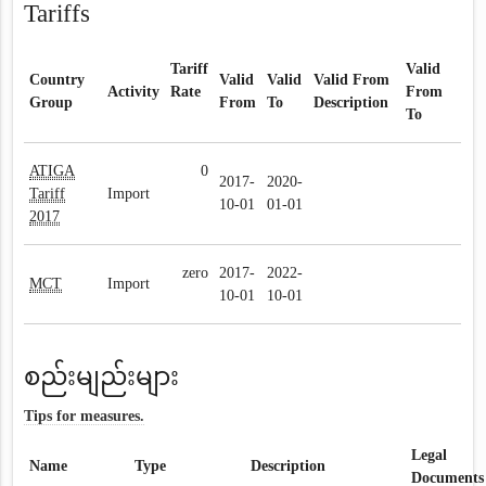
Tariffs
Tariff
Valid
Country
Valid
Valid
Valid From
Activity
Rate
From
Group
From
To
Description
To
ATIGA
0
2017-
2020-
Tariff
Import
10-01
01-01
2017
zero
2017-
2022-
MCT
Import
10-01
10-01
စည်းမျည်းများ
Tips for measures.
Legal
Name
Type
Description
Documents