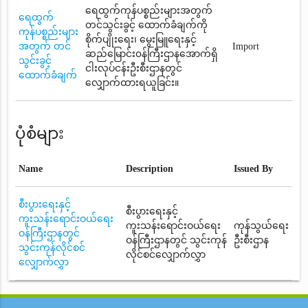
ရေထွက်ကုန်ပစ္စည်းများအတွက်
ရေထွက်
တင်သွင်းခွင့် ထောက်ခံချက်ကို
ကုန်ပစ္စည်းများ
စိုက်ပျိုးရေး၊ မွေးမြူရေးနှင့်
အတွက် တင်
Import
ဆည်မြောင်း၀န်ကြီးဌာနအောက်ရှိ
သွင်းခွင့်
ငါးလုပ်ငန်းဦးစီးဌာနတွင်
ထောက်ခံချက်
လျှောက်ထားရယူခြင်း။
ပုံစံများ
Name
Description
Issued By
စီးပွားရေးနှင့်
စီးပွားရေးနှင့်
ကူးသန်းရောင်းဝယ်ရေး
ကူးသန်းရောင်းဝယ်ရေး
ကုန်သွယ်ရေး
ဝန်ကြီးဌာနတွင်
ဝန်ကြီးဌာနတွင် သွင်းကုန်
ဦးစီးဌာန
သွင်းကုန်လိုင်စင်
လိုင်စင်လျှောက်လွှာ
လျှောက်လွှာ