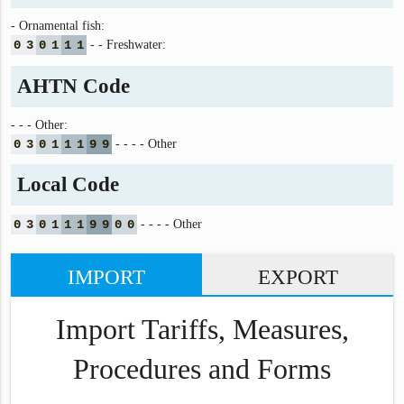
- Ornamental fish:
0
3
0
1
1
1
- - Freshwater:
AHTN Code
- - - Other:
0
3
0
1
1
1
9
9
- - - - Other
Local Code
0
3
0
1
1
1
9
9
0
0
- - - - Other
IMPORT
EXPORT
Import Tariffs, Measures,
Procedures and Forms