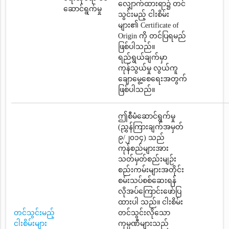
လျှောက်ထားရာ၌ တင်
ဆောင်ရွက်မှု
သွင်းမည့် ငါးစိမ်း
များ၏ Certificate of
Origin ကို တင်ပြရမည်
ဖြစ်ပါသည်။
ရည်ရွယ်ချက်မှာ
ကုန်သွယ်မှု လွယ်ကူ
ချောမွေ့စေရေးအတွက်
ဖြစ်ပါသည်။
ဤစီမံဆောင်ရွက်မှု
(ညွှန်ကြားချက်အမှတ်
၉/၂၀၁၄) သည်
ကုန်စည်များအား
သတ်မှတ်စည်းမျဉ်း
စည်းကမ်းများအတိုင်း
စမ်းသပ်စစ်ဆေးရန်
လိုအပ်ကြောင်းဖော်ပြ
ထားပါ သည်။ ငါးစိမ်း
တင်သွင်းမည့်
တင်သွင်းလိုသော
ငါးစိမ်းများ
ကုမ္ပဏီများသည်