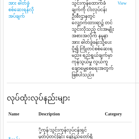
အား ဓါတ်ခွဲ
သွင်းကုန်ထောက်ခံ
View
စစ်ဆေးရန်လို
ချက်ကို ငါးလုပ်ငန်း
အပ်ချက်
ဦးစီးဌာနတွင်
လျှောက်ထားရာ၌ တင်
သွင်းလိုသည့် ငါးအမျိုး
အစားအလိုက် နမူနာ
အား ဓါတ်ခွဲခန်းသို့ပေး
ပို့၍ ကြိုတင်စစ်ဆေးရ
မည်။ ရည်ရွယ်ချက်မှာ
ကုန်သွယ်မှု လွယ်ကူ
ချောမွေ့စေရေးအတွက်
ဖြစ်ပါသည်။
လုပ်ထုံးလုပ်နည်းများ
Name
Description
Category
ို့ကုန်/သွင်းကုန်လုပ်ငန်းရှင်
မှတ်ပုံတင်ခြင်း နေပြည်တော်ရှိ