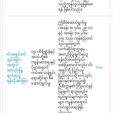
သည့်ကုန်သွယ်မှုဖြစ်စေ
ရန် ဖြစ်ပါသည်။
ဤစီမံဆောင်ရွက်မှု
(အခန်း ၈၊ ပုဒ်မ ၂၉ (ဂ)
နှင့် အခန်း ၁၀၊ ပုဒ်မ
၃၅) သည် ကုန်စည်တင်
သွင်းမှုအတွက်
သက်ဆိုင်ရာဌာနမှ
လူ၊ တိရိစ္ဆာန်နှင့်
ငါးအရှင်တင်
အတည်ပြုချက်ရယူ
အပင်တို့၏
သွင်းခြင်း
ရန်လိုအပ်ကြောင်း
ကျန်းမားရေးနှင့်
အတွက်
ဖော်ပြထားပါသည်။ ငါး
ပိုမွှားရောဂါ
View
အတည်ပြု
အရှင်ကို ပြည်ပမှ
ကင်းစင်သန့်ရှင်း
ချက်ရယူ
ပြည်တွင်းသို့ တင်သွင်း
ရေးဆိုင်ရာ စီမံ
ရန်လိုအပ်ခြင်း
ခြင်းနှင့်စပ်လျဉ်း၍
ဆောင်ရွက်မှု
ဦးစီးဌာန၏ ကြိုတင်ခွင့်
ပြုချက် ရယူရမည်။
ရည်ရွယ်ချက်မှာ ငါး
များ ကျန်းမာရောဂါ
ကင်းရှင်းရေးဖြစ်
ပါသည်။