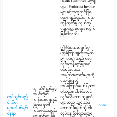
Health Certificate မိတ္ထူ
များ၊ Proforma Invoice
များနှင့်အတူတင်ပြရ
မည်။ ရည်ရွယ်ချက်မှာ
ကုန်သွယ်မှု လွယ်ကူ
ချောမွေ့စေရေးအတွက်
ဖြစ်ပါသည်။
ဤစီမံဆောင်ရွက်မှု
(ညွှန်ကြားချက်အမှတ်
၉/၂၀၁၄) သည် တင်
သွင်းကုန်စည်များ၏
ပင်ရင်းဒေသ
အချက်အလက်များကို
ဖော်ပြရန်လို
အပ်ကြောင်းဖော်ပြထား
လူ၊ တိရိစ္ဆာန်နှင့်
ပါသည်။ ငါးစိမ်းတင်
အပင်တို့၏
တင်သွင်းမည့်
သွင်းလိုသော ကုမ္ပဏီ
ကျန်းမားရေးနှင့်
ငါးစိမ်း
များသည် သွင်းကုန်
ပိုမွှားရောဂါ
View
များ၏ပင်ရင်း
ထောက်ခံချက်ကို ငါး
ကင်းစင်သန့်ရှင်း
နေရာ
လုပ်ငန်းဦးစီးဌာနတွင်
ရေးဆိုင်ရာ စီမံ