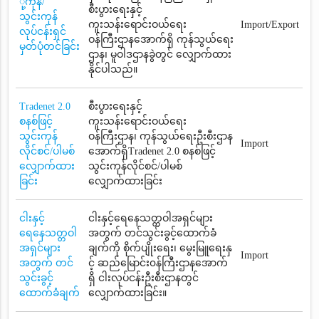
ို့ကုန်/
စီးပွားရေးနှင့်
သွင်းကုန်
ကူးသန်းရောင်းဝယ်ရေး
Import/Export
လုပ်ငန်းရှင်
ဝန်ကြီးဌာနအောက်ရှိ ကုန်သွယ်ရေး
မှတ်ပုံတင်ခြင်း
ဌာန၊ မူဝါဒဌာနခွဲတွင် လျှောက်ထား
နိုင်ပါသည်။
Tradenet 2.0
စီးပွားရေးနှင့်
စနစ်ဖြင့်
ကူးသန်းရောင်းဝယ်ရေး
သွင်းကုန်
ဝန်ကြီးဌာန၊ ကုန်သွယ်ရေးဦးစီးဌာန
Import
လိုင်စင်/ပါမစ်
အောက်ရှိTradenet 2.0 စနစ်ဖြင့်
လျှောက်ထား
သွင်းကုန်လိုင်စင်/ပါမစ်
ခြင်း
လျှောက်ထားခြင်း
ငါးနှင့်
ငါးနှင့်ရေနေသတ္တဝါအရှင်များ
ရေနေသတ္တဝါ
အတွက် တင်သွင်းခွင့်ထောက်ခံ
အရှင်များ
ချက်ကို စိုက်ပျိုးရေး၊ မွေးမြူရေးနှ
Import
အတွက် တင်
င့် ဆည်မြောင်း၀န်ကြီးဌာနအောက်
သွင်းခွင့်
ရှိ ငါးလုပ်ငန်းဦးစီးဌာနတွင်
ထောက်ခံချက်
လျှောက်ထားခြင်း။