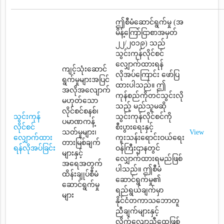
ဤစီမံဆောင်ရွက်မှု (အ
မိန့်ကြော်ငြာစာအမှတ်
၂၂/၂၀၁၉) သည်
သွင်းကုန်လိုင်စင်
လျှောက်ထားရန်
ကျင့်သုံးဆောင်
လိုအပ်ကြောင်း ဖော်ပြ
ရွက်မှုများအပြင်
ထားပါသည်။ ဤ
အလိုအလျောက်
ကုန်စည်ကိုတင်သွင်းလို
မဟုတ်သော
သည့် မည်သူမဆို
လိုင်စင်စနစ်၊
သွင်းကုန်
သွင်းကုန်လိုင်စင်ကို
ပမာဏကန့်
လိုင်စင်
စီးပွားရေးနှင့်
သတ်မှုများ၊
View
လျှောက်ထား
ကူးသန်းရောင်းဝယ်ရေး
တားမြစ်ချက်
ရန်လိုအပ်ခြင်း
ဝန်ကြီးဌာနတွင်
များနှင့်
လျှောက်ထားရမည်ဖြစ်
အရေအတွက်
ပါသည်။ ဤစီမံ
ထိန်းချုပ်စီမံ
ဆောင်ရွက်မှု၏
ဆောင်ရွက်မှု
ရည်ရွယ်ချက်မှာ
များ
နိုင်ငံတကာသဘောတူ
ညီချက်များနှင့်
လိုက်လျောညီထွေဖြစ်