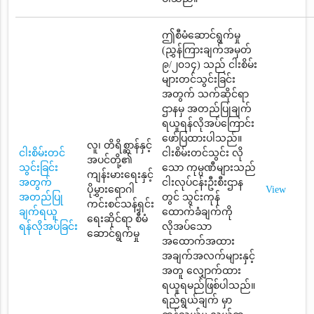
ဤစီမံဆောင်ရွက်မှု
(ညွှန်ကြားချက်အမှတ်
၉/၂၀၁၄) သည် ငါးစိမ်း
များတင်သွင်းခြင်း
အတွက် သက်ဆိုင်ရာ
ဌာနမှ အတည်ပြုချက်
ရယူရန်လိုအပ်ကြောင်း
ဖော်ပြထားပါသည်။
လူ၊ တိရိစ္ဆာန်နှင့်
ငါးစိမ်းတင်
ငါးစိမ်းတင်သွင်း လို
အပင်တို့၏
သွင်းခြင်း
သော ကုမ္ပဏီများသည်
ကျန်းမားရေးနှင့်
အတွက်
ငါးလုပ်ငန်းဦးစီးဌာန
ပိုမွှားရောဂါ
View
အတည်ပြု
တွင် သွင်းကုန်
ကင်းစင်သန့်ရှင်း
ချက်ရယူ
ထောက်ခံချက်ကို
ရေးဆိုင်ရာ စီမံ
ရန်လိုအပ်ခြင်း
လိုအပ်သော
ဆောင်ရွက်မှု
အထောက်အထား
အချက်အလက်များနှင့်
အတူ လျှောက်ထား
ရယူရမည်ဖြစ်ပါသည်။
ရည်ရွယ်ချက် မှာ