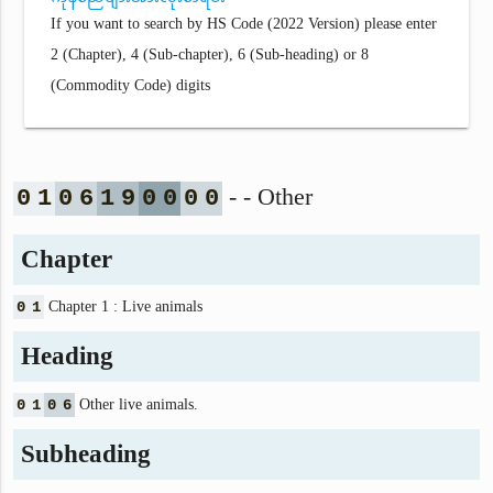
If you want to search by HS Code (2022 Version) please enter
2 (Chapter), 4 (Sub-chapter), 6 (Sub-heading) or 8
(Commodity Code) digits
- - Other
0
1
0
6
1
9
0
0
0
0
Chapter
0
1
Chapter 1 : Live animals
Heading
0
1
0
6
Other live animals.
Subheading