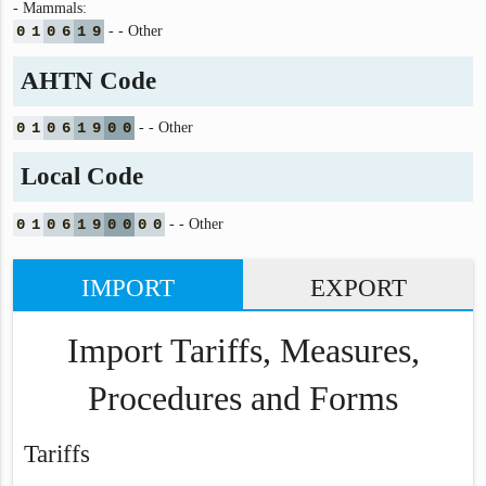
- Mammals:
0
1
0
6
1
9
- - Other
AHTN Code
0
1
0
6
1
9
0
0
- - Other
Local Code
0
1
0
6
1
9
0
0
0
0
- - Other
IMPORT
EXPORT
Import Tariffs, Measures,
Procedures and Forms
Tariffs