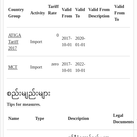
Tariff
Valid
Country
Valid
Valid
Valid From
Activity
Rate
From
Group
From
To
Description
To
ATIGA
0
2017-
2020-
Tariff
Import
10-01
01-01
2017
zero
2017-
2022-
MCT
Import
10-01
10-01
စည်းမျည်းများ
Tips for measures.
Legal
Name
Type
Description
Documents