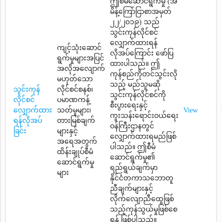
ဤစီမံဆောင်ရွက်မှု (အ
မိန့်ကြော်ငြာစာအမှတ်
၂၂/၂၀၁၉) သည်
သွင်းကုန်လိုင်စင်
လျှောက်ထားရန်
ကျင့်သုံးဆောင်
လိုအပ်ကြောင်း ဖော်ပြ
ရွက်မှုများအပြင်
ထားပါသည်။ ဤ
အလိုအလျောက်
ကုန်စည်ကိုတင်သွင်းလို
မဟုတ်သော
သည့် မည်သူမဆို
သွင်းကုန်
လိုင်စင်စနစ်၊
သွင်းကုန်လိုင်စင်ကို
လိုင်စင်
ပမာဏကန့်
စီးပွားရေးနှင့်
လျှောက်ထား
သတ်မှုများ၊
View
ကူးသန်းရောင်းဝယ်ရေး
ရန်လိုအပ်
တားမြစ်ချက်
ဝန်ကြီးဌာနတွင်
ခြင်း
များနှင့်
လျှောက်ထားရမည်ဖြစ်
အရေအတွက်
ပါသည်။ ဤစီမံ
ထိန်းချုပ်စီမံ
ဆောင်ရွက်မှု၏
ဆောင်ရွက်မှု
ရည်ရွယ်ချက်မှာ
များ
နိုင်ငံတကာသဘောတူ
ညီချက်များနှင့်
လိုက်လျောညီထွေဖြစ်
သည့်ကုန်သွယ်မှုဖြစ်စေ
ရန် ဖြစ်ပါသည်။