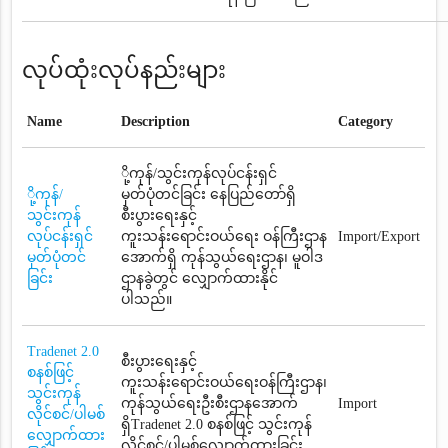
လုပ်ထုံးလုပ်နည်းများ
Name
Description
Category
ို့ကုန်/သွင်းကုန်လုပ်ငန်းရှင်
ို့ကုန်/
မှတ်ပုံတင်ခြင်း နေပြည်တော်ရှိ
သွင်းကုန်
စီးပွားရေးနှင့်
လုပ်ငန်းရှင်
ကူးသန်းရောင်းဝယ်ရေး ဝန်ကြီးဌာန
Import/Export
မှတ်ပုံတင်
အောက်ရှိ ကုန်သွယ်ရေးဌာန၊ မူဝါဒ
ခြင်း
ဌာနခွဲတွင် လျှောက်ထားနိုင်
ပါသည်။
Tradenet 2.0
စီးပွားရေးနှင့်
စနစ်ဖြင့်
ကူးသန်းရောင်းဝယ်ရေးဝန်ကြီးဌာန၊
သွင်းကုန်
ကုန်သွယ်ရေးဦးစီးဌာနအောက်
Import
လိုင်စင်/ပါမစ်
ရှိTradenet 2.0 စနစ်ဖြင့် သွင်းကုန်
လျှောက်ထား
လိုင်စင်/ပါမစ်လျှောက်ထားခြင်း