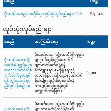
အမည်
ကဏ္ဍ
ပိုးသတ်ဆေးဥပဒေဆိုင်ရာ လုပ်ထုံးလုပ်နည်းများ 2019
Regulation
လုပ်ထုံးလုပ်နည်းများ
အမည်
အကြောင်းအရာ
ကဏ္ဍ
ပိုးသတ်ဆေး (သို့) အဆိပ်ရှိပစ္စည်း
ပိုးသတ်ဆေး (သို့)
များတင်သွင်းခွင့်ထောက်ခံ
အဆိပ်ရှိပစ္စည်းများ
ချက်လက်မှတ်ရရှိရန်
တင်သွင်းထောက်ခံ
စိုက်ပျိုးရေး၊ မွေးမြူရေးနှင့်
Import
ချက်လက်မှတ်ရရှိ
ဆည်မြောင်းဝန်ကြီးဌာနအောက်ရှိ
ရန် လုပ်ဆောင်ရမ
စိုက်ပျိုးရေးဦးစီးဌာန၊ သီးနှံ
ည့်လုပ်ငန်းစဉ်များ
ကာကွယ်ရေးဌာနခွဲတွင်
လျှောက်ထားခြင်း။
ပိုးသတ်ဆေး (သို့) အဆိပ်ရှိပစ္စည်း
ပိုးသတ်ဆေး (သို့)
များအား မှတ်ပုံတင်ခြင်း ကို