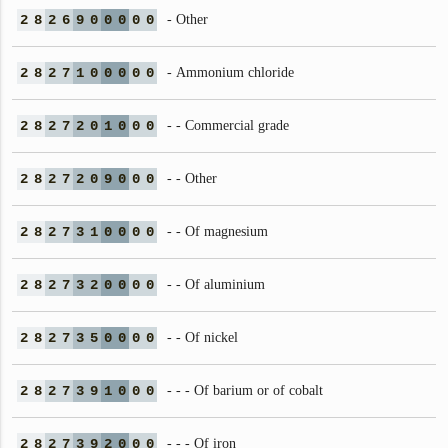
2
8
2
6
9
0
0
0
0
0
- Other
2
8
2
7
1
0
0
0
0
0
- Ammonium chloride
2
8
2
7
2
0
1
0
0
0
- - Commercial grade
2
8
2
7
2
0
9
0
0
0
- - Other
2
8
2
7
3
1
0
0
0
0
- - Of magnesium
2
8
2
7
3
2
0
0
0
0
- - Of aluminium
2
8
2
7
3
5
0
0
0
0
- - Of nickel
2
8
2
7
3
9
1
0
0
0
- - - Of barium or of cobalt
2
8
2
7
3
9
2
0
0
0
- - - Of iron