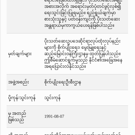
ရောင်းပြေစာထားရှိခြင်း၊ ပိုးသတ်ဆေးအမျိုး
အစားအလိုက် အရောင်းမှတ်ပုံတင်ဖွင့်လှစ်၍
ရေးသွင်းခြင်းပြုရမည်။ ရည်ရွယ်ချက်မှာ
စားသုံးသူနှင့် ပတ်ဝန်းကျင်ကို ပိုးသတ်ဆေး
အန္တရာယ်မှကာကွယ်ပေးရန်ဖြစ်ပါသည်။
ပိုးသတ်ဆေးဥပဒေဆိုင်ရာလုပ်ထုံးလုပ်နည်း
များကို စိုက်ပျိုးရေး၊ မွေးမြူရေးနှင့်
မှတ်ချက်များ
ဆည်မြောင်းဝန်ကြီးဌာနမှ ထုတ်ပြန်ပါသည်။
ဤစီမံဆောင်ရွက်မှုသည် နိုင်ငံ၏အခြေအနေ
အရပြောင်းလဲနိုင်သည်။
အဖွဲ့အစည်း
စိုက်ပျိုးရေးဦးစီးဌာန
ပို့ကုန်/သွင်းကုန်
သွင်းကုန်
မှ အတည်
1991-08-07
ဖြစ်သည်