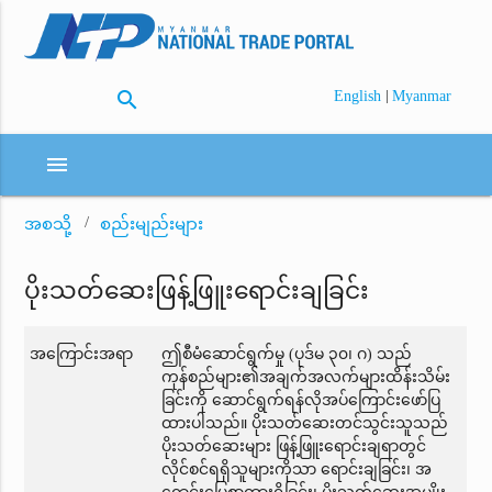
search
|
English
Myanmar
menu
အစသို့
စည်းမျည်းများ
ပိုးသတ်ဆေးဖြန့်ဖြူးရောင်းချခြင်း
အကြောင်းအရာ
ဤစီမံဆောင်ရွက်မှု (ပုဒ်မ ၃၀၊ ဂ) သည်
ကုန်စည်များ၏အချက်အလက်များထိန်းသိမ်း
ခြင်းကို ဆောင်ရွက်ရန်လိုအပ်ကြောင်းဖော်ပြ
ထားပါသည်။ ပိုးသတ်ဆေးတင်သွင်းသူသည်
ပိုးသတ်ဆေးများ ဖြန့်ဖြူးရောင်းချရာတွင်
လိုင်စင်ရရှိသူများကိုသာ ရောင်းချခြင်း၊ အ