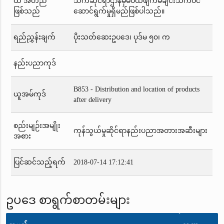
ထိ အတည်
သက်ဆိုင်ရာဌာနမှမပယ်ဖျက်မချင်းသက်ဝင်
ဖြစ်သည်
ဆောင်ရွက်မှုရှိမည်ဖြစ်ပါသည်။
ရည်ညွှန်းချက်
ပိုးသတ်ဆေးဥပဒေ၊ ပုဒ်မ ၅၀၊ က
နည်းပညာကုဒ်
B853 - Distribution and location of products
ယူအမ်ကုဒ်
after delivery
စည်းမျဉ်းအမျိုး
ကုန်သွယ်မှုဆိုင်ရာနည်းပညာအတားအဆီးများ
အစား
ပြင်ဆင်သည့်ရက်
2018-07-14 17:12:41
ဥပဒေ စာရွက်စာတမ်းများ