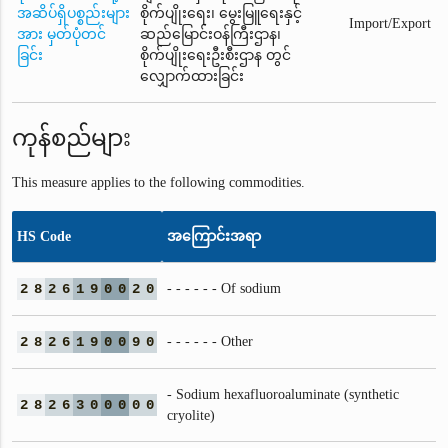
အဆိပ်ရှိပစ္စည်းများ
စိုက်ပျိုးရေး၊ မွေးမြူရေးနှင့်
Import/Export
အား မှတ်ပုံတင်
ဆည်မြောင်းဝန်ကြီးဌာန၊
ခြင်း
စိုက်ပျိုးရေးဦးစီးဌာန တွင်
လျှောက်ထားခြင်း
ကုန်စည်များ
This measure applies to the following commodities.
HS Code
အကြောင်းအရာ
2
8
2
6
1
9
0
0
2
0
- - - - - - Of sodium
2
8
2
6
1
9
0
0
9
0
- - - - - - Other
- Sodium hexafluoroaluminate (synthetic
2
8
2
6
3
0
0
0
0
0
cryolite)