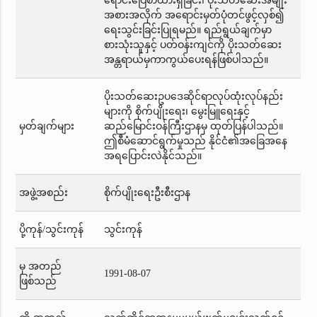
ရောင်းပြေစာထားရှိခြင်း၊ ပိုးသတ်ဆေးအမျိုး
အစားအလိုက် အရောင်းမှတ်ပုံတင်ဖွင့်လှစ်၍
ရေးသွင်းခြင်းပြုရမည်။ ရည်ရွယ်ချက်မှာ
စားသုံးသူနှင့် ပတ်ဝန်းကျင်ကို ပိုးသတ်ဆေး
အန္တရာယ်မှကာကွယ်ပေးရန်ဖြစ်ပါသည်။
ပိုးသတ်ဆေးဥပဒေဆိုင်ရာလုပ်ထုံးလုပ်နည်း
များကို စိုက်ပျိုးရေး၊ မွေးမြူရေးနှင့်
မှတ်ချက်များ
ဆည်မြောင်းဝန်ကြီးဌာနမှ ထုတ်ပြန်ပါသည်။
ဤစီမံဆောင်ရွက်မှုသည် နိုင်ငံ၏အခြေအနေ
အရပြောင်းလဲနိုင်သည်။
အဖွဲ့အစည်း
စိုက်ပျိုးရေးဦးစီးဌာန
ပို့ကုန်/သွင်းကုန်
သွင်းကုန်
မှ အတည်
1991-08-07
ဖြစ်သည်