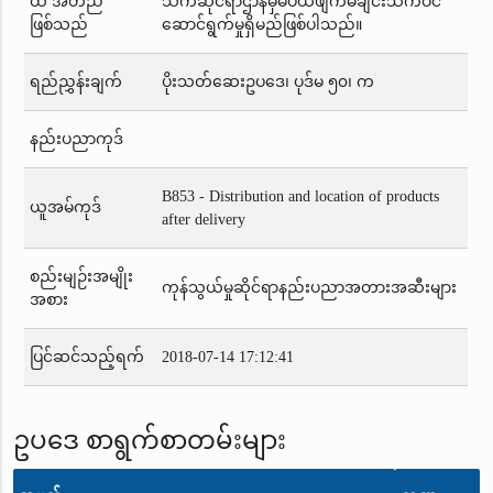
ထိ အတည်
သက်ဆိုင်ရာဌာနမှမပယ်ဖျက်မချင်းသက်ဝင်
ဖြစ်သည်
ဆောင်ရွက်မှုရှိမည်ဖြစ်ပါသည်။
ရည်ညွှန်းချက်
ပိုးသတ်ဆေးဥပဒေ၊ ပုဒ်မ ၅၀၊ က
နည်းပညာကုဒ်
B853 - Distribution and location of products
ယူအမ်ကုဒ်
after delivery
စည်းမျဉ်းအမျိုး
ကုန်သွယ်မှုဆိုင်ရာနည်းပညာအတားအဆီးများ
အစား
ပြင်ဆင်သည့်ရက်
2018-07-14 17:12:41
ဥပဒေ စာရွက်စာတမ်းများ