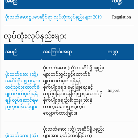
အမည်
ကဏ္ဍ
ပိုးသတ်ဆေးဥပဒေဆိုင်ရာ လုပ်ထုံးလုပ်နည်းများ 2019
Regulation
လုပ်ထုံးလုပ်နည်းများ
အမည်
အကြောင်းအရာ
ကဏ္ဍ
ပိုးသတ်ဆေး (သို့) အဆိပ်ရှိပစ္စည်း
ပိုးသတ်ဆေး (သို့)
များတင်သွင်းခွင့်ထောက်ခံ
အဆိပ်ရှိပစ္စည်းများ
ချက်လက်မှတ်ရရှိရန်
တင်သွင်းထောက်ခံ
စိုက်ပျိုးရေး၊ မွေးမြူရေးနှင့်
Import
ချက်လက်မှတ်ရရှိ
ဆည်မြောင်းဝန်ကြီးဌာနအောက်ရှိ
ရန် လုပ်ဆောင်ရမ
စိုက်ပျိုးရေးဦးစီးဌာန၊ သီးနှံ
ည့်လုပ်ငန်းစဉ်များ
ကာကွယ်ရေးဌာနခွဲတွင်
လျှောက်ထားခြင်း။
ပိုးသတ်ဆေး (သို့) အဆိပ်ရှိပစ္စည်း
ပိုးသတ်ဆေး (သို့)
များအား မှတ်ပုံတင်ခြင်း ကို