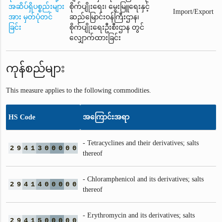
အဆိပ်ရှိပစ္စည်းများ
စိုက်ပျိုးရေး၊ မွေးမြူရေးနှင့်
Import/Export
အား မှတ်ပုံတင်
ဆည်မြောင်းဝန်ကြီးဌာန၊
ခြင်း
စိုက်ပျိုးရေးဦးစီးဌာန တွင်
လျှောက်ထားခြင်း
ကုန်စည်များ
This measure applies to the following commodities.
HS Code
အကြောင်းအရာ
- Tetracyclines and their derivatives; salts
2
9
4
1
3
0
0
0
0
0
thereof
- Chloramphenicol and its derivatives; salts
2
9
4
1
4
0
0
0
0
0
thereof
- Erythromycin and its derivatives; salts
2
9
4
1
5
0
0
0
0
0