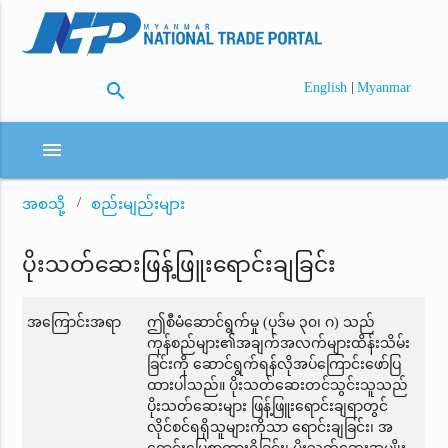
search
|
English
Myanmar
menu
အစသို့
စည်းမျည်းများ
ပိုးသတ်ဆေးဖြန့်ဖြူးရောင်းချခြင်း
အကြောင်းအရာ
ဤစီမံဆောင်ရွက်မှု (ပုဒ်မ ၃၀၊ ဂ) သည်
ကုန်စည်များ၏အချက်အလက်များထိန်းသိမ်း
ခြင်းကို ဆောင်ရွက်ရန်လိုအပ်ကြောင်းဖော်ပြ
ထားပါသည်။ ပိုးသတ်ဆေးတင်သွင်းသူသည်
ပိုးသတ်ဆေးများ ဖြန့်ဖြူးရောင်းချရာတွင်
လိုင်စင်ရရှိသူများကိုသာ ရောင်းချခြင်း၊ အ