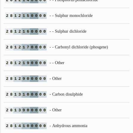
2
8
1
2
1
4
0
0
0
0
2
8
1
2
1
5
0
0
0
0
- - Sulphur monochloride
2
8
1
2
1
6
0
0
0
0
- - Sulphur dichloride
2
8
1
2
1
7
0
0
0
0
- - Carbonyl dichloride (phosgene)
2
8
1
2
1
9
0
0
0
0
- - Other
2
8
1
2
9
0
0
0
0
0
- Other
2
8
1
3
1
0
0
0
0
0
- Carbon disulphide
2
8
1
3
9
0
0
0
0
0
- Other
2
8
1
4
1
0
0
0
0
0
- Anhydrous ammonia