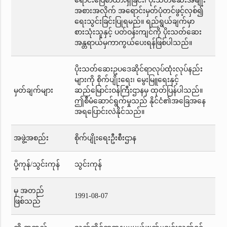
ရောင်းပြေစာထားရှိခြင်း၊ ပိုးသတ်ဆေးအမျိုး
အစားအလိုက် အရောင်းမှတ်ပုံတင်ဖွင့်လှစ်၍
ရေးသွင်းခြင်းပြုရမည်။ ရည်ရွယ်ချက်မှာ
စားသုံးသူနှင့် ပတ်ဝန်းကျင်ကို ပိုးသတ်ဆေး
အန္တရာယ်မှကာကွယ်ပေးရန်ဖြစ်ပါသည်။
ပိုးသတ်ဆေးဥပဒေဆိုင်ရာလုပ်ထုံးလုပ်နည်း
များကို စိုက်ပျိုးရေး၊ မွေးမြူရေးနှင့်
မှတ်ချက်များ
ဆည်မြောင်းဝန်ကြီးဌာနမှ ထုတ်ပြန်ပါသည်။
ဤစီမံဆောင်ရွက်မှုသည် နိုင်ငံ၏အခြေအနေ
အရပြောင်းလဲနိုင်သည်။
အဖွဲ့အစည်း
စိုက်ပျိုးရေးဦးစီးဌာန
ပို့ကုန်/သွင်းကုန်
သွင်းကုန်
မှ အတည်
1991-08-07
ဖြစ်သည်