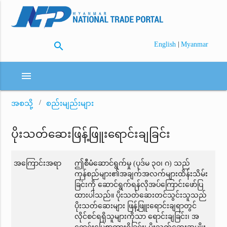
search
|
English
Myanmar
menu
အစသို့
စည်းမျည်းများ
ပိုးသတ်ဆေးဖြန့်ဖြူးရောင်းချခြင်း
အကြောင်းအရာ
ဤစီမံဆောင်ရွက်မှု (ပုဒ်မ ၃၀၊ ဂ) သည်
ကုန်စည်များ၏အချက်အလက်များထိန်းသိမ်း
ခြင်းကို ဆောင်ရွက်ရန်လိုအပ်ကြောင်းဖော်ပြ
ထားပါသည်။ ပိုးသတ်ဆေးတင်သွင်းသူသည်
ပိုးသတ်ဆေးများ ဖြန့်ဖြူးရောင်းချရာတွင်
လိုင်စင်ရရှိသူများကိုသာ ရောင်းချခြင်း၊ အ