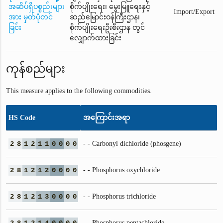
အဆိပ်ရှိပစ္စည်းများ
စိုက်ပျိုးရေး၊ မွေးမြူရေးနှင့်
Import/Export
အား မှတ်ပုံတင်
ဆည်မြောင်းဝန်ကြီးဌာန၊
ခြင်း
စိုက်ပျိုးရေးဦးစီးဌာန တွင်
လျှောက်ထားခြင်း
ကုန်စည်များ
This measure applies to the following commodities.
HS Code
အကြောင်းအရာ
2
8
1
2
1
1
0
0
0
0
- - Carbonyl dichloride (phosgene)
2
8
1
2
1
2
0
0
0
0
- - Phosphorus oxychloride
2
8
1
2
1
3
0
0
0
0
- - Phosphorus trichloride
- - Phosphorus pentachloride