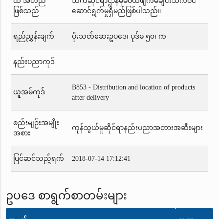
ထိ အတည်
သက်ဆိုင်ရာဌာနမှမပယ်ဖျက်မချင်းသက်ဝင်
ဖြစ်သည်
ဆောင်ရွက်မှုရှိမည်ဖြစ်ပါသည်။
ရည်ညွှန်းချက်
ပိုးသတ်ဆေးဥပဒေ၊ ပုဒ်မ ၅၀၊ က
နည်းပညာကုဒ်
B853 - Distribution and location of products
ယူအမ်ကုဒ်
after delivery
စည်းမျဉ်းအမျိုး
ကုန်သွယ်မှုဆိုင်ရာနည်းပညာအတားအဆီးများ
အစား
ပြင်ဆင်သည့်ရက်
2018-07-14 17:12:41
ဥပဒေ စာရွက်စာတမ်းများ