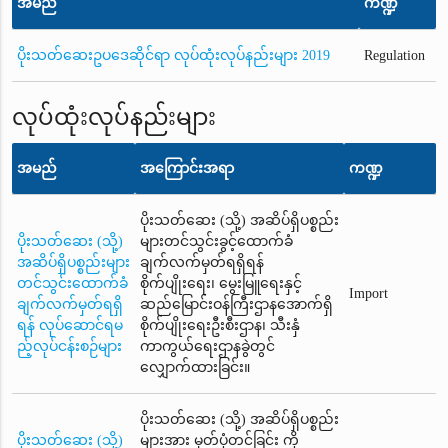
အမည်
ကဏ္ဍ
ပိုးသတ်ဆေးဥပဒေဆိုင်ရာ လုပ်ထုံးလုပ်နည်းများ 2019
Regulation
လုပ်ထုံးလုပ်နည်းများ
အမည်
အကြောင်းအရာ
ကဏ္ဍ
ပိုးသတ်ဆေး (သို့) အဆိပ်ရှိပစ္စည်း
ပိုးသတ်ဆေး (သို့)
များတင်သွင်းခွင့်ထောက်ခံ
အဆိပ်ရှိပစ္စည်းများ
ချက်လက်မှတ်ရရှိရန်
တင်သွင်းထောက်ခံ
စိုက်ပျိုးရေး၊ မွေးမြူရေးနှင့်
Import
ချက်လက်မှတ်ရရှိ
ဆည်မြောင်းဝန်ကြီးဌာနအောက်ရှိ
ရန် လုပ်ဆောင်ရမ
စိုက်ပျိုးရေးဦးစီးဌာန၊ သီးနှံ
ည့်လုပ်ငန်းစဉ်များ
ကာကွယ်ရေးဌာနခွဲတွင်
လျှောက်ထားခြင်း။
ပိုးသတ်ဆေး (သို့) အဆိပ်ရှိပစ္စည်း
ပိုးသတ်ဆေး (သို့)
များအား မှတ်ပုံတင်ခြင်း ကို