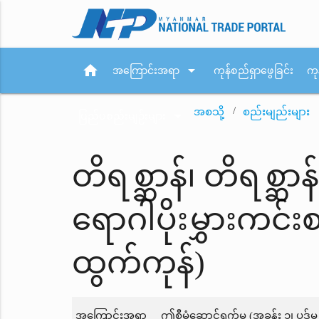
home
arrow_drop_down
အကြောင်းအရာ
ကုန်စည်ရှာဖွေခြင်း
ကု
အစသို့
စည်းမျည်းများ
arrow_drop_down
ပြည်ပစည်းမျဉ်းများ
တိရစ္ဆာန်၊ တိရစ္ဆာ
ရောဂါပိုးမွှားကင်
ထွက်ကုန်)
အကြောင်းအရာ
ဤစီမံဆောင်ရွက်မှု (အခန်း ၁၊ ပုဒ်မ ၇