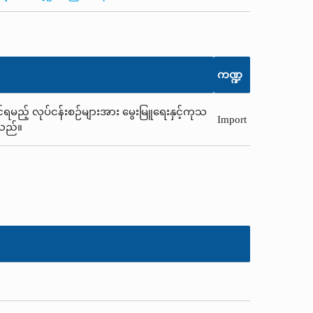
ကဏ္ဍ
်ရမည့် လုပ်ငန်းစဉ်များအား မွေးမြူရေးနှင့်ကုသ
Import
ါသည်။