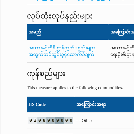
လုပ်ထုံးလုပ်နည်းများ
အမည်
အကြောင်း
အသားနှင့်တိရိစ္ဆာန်ထွက်ပစ္စည်းများ
အသားနှင့်တိ
အတွက်တင်သွင်းခွင့်ထောက်ခံချက်
ရေးဦးစီးဌာန
ကုန်စည်များ
This measure applies to the following commodities.
HS Code
အကြောင်းအရာ
0
2
0
8
9
0
9
0
0
0
- - Other