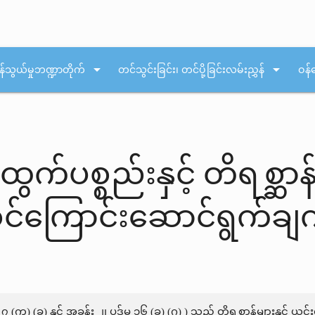
arrow_drop_down
arrow_drop_down
န်သွယ်မှုဘဏ္ဍာတိုက်
တင်သွင်းခြင်း၊ တင်ပို့ခြင်းလမ်းညွှန်
ဝန်
န်ထွက်ပစ္စည်းနှင့် တိရစ္
းစင်ကြောင်းဆောင်ရွက်ချ
 (က) (ခ) နှင့် အခန်း ၂၊ ပုဒ်မ ၁၆ (ခ) (ဂ) ) သည် တိရစ္ဆာန်များနှင့် ယင်း၏