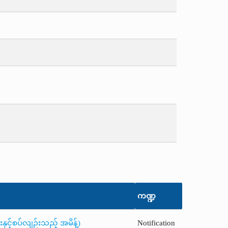
ကဏ္ဍ
ှင့်စပ်လျဉ်းသည့် အမိန့်)
Notification