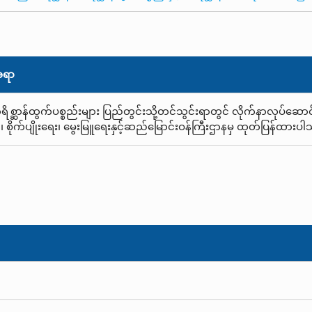
အရာ
ရိစ္ဆာန်ထွက်ပစ္စည်းများ ပြည်တွင်းသို့တင်သွင်းရာတွင် လိုက်နာလုပ်ဆောင
၊ စိုက်ပျိုးရေး၊ မွေးမြူရေးနှင့်ဆည်မြောင်းဝန်ကြီးဌာနမှ ထုတ်ပြန်ထားပ