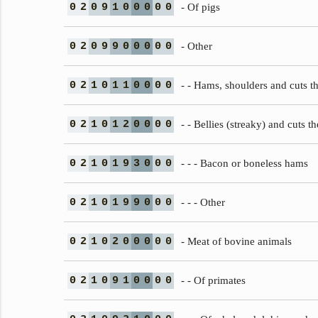
0
2
0
9
1
0
0
0
0
0
- Of pigs
0
2
0
9
9
0
0
0
0
0
- Other
0
2
1
0
1
1
0
0
0
0
- - Hams, shoulders and cuts th
0
2
1
0
1
2
0
0
0
0
- - Bellies (streaky) and cuts t
0
2
1
0
1
9
3
0
0
0
- - - Bacon or boneless hams
0
2
1
0
1
9
9
0
0
0
- - - Other
0
2
1
0
2
0
0
0
0
0
- Meat of bovine animals
0
2
1
0
9
1
0
0
0
0
- - Of primates