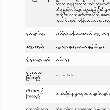
ကာကွယ်ရန်အတွက် ယင်းတို့ရောက်ရ
တိရစ္ဆာန်တင်သွင်းသူသည် ဦးစီးဌာန၏စ
အတိုင်း၊ သတ်မှတ်ထားသည့် နေရာသ
ကူးစက်ရောဂါ မဖြစ်ပွားစေရေးအတွက်
မှတ်ချက်များ
အမိန့်ကြော်ငြာစာအမှတ် ၁၅/၂၀၀၅ က
အဖွဲ့အစည်း
မွေးမြူရေးနှင့်ကုသရေးဦးစီးဌာန
ပို့ကုန်/သွင်းကုန်
သွင်းကုန်
မှ အတည်
2005-04-07
ဖြစ်သည်
ထိ အတည်
သက်ဆိုင်ရာဌာနမှမပယ်ဖျက်မချင်း
ဖြစ်သည်
ရည်ညွှန်းချက်
တိရစ္ဆာန်ကျန်းမာရေးနှင့် ဖွံ့ဖြိုးရေ