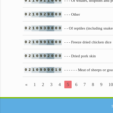
0
2
1
0
9
2
1
0
0
0
- - - Of whales, dolphins and
0
2
1
0
9
2
9
0
0
0
- - - Other
0
2
1
0
9
3
0
0
0
0
- - Of reptiles (including snake
0
2
1
0
9
9
1
0
0
0
- - - Freeze dried chicken dice
0
2
1
0
9
9
2
0
0
0
- - - Dried pork skin
0
2
1
0
9
9
9
0
1
0
- - - - - - Meat of sheeps or goa
«
1
2
3
4
5
6
7
8
9
10