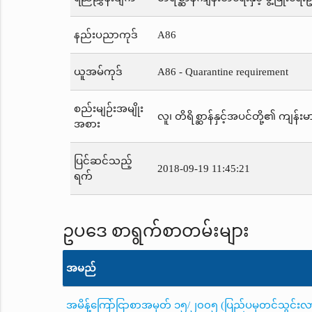
နည်းပညာကုဒ်
A86
ယူအမ်ကုဒ်
A86 - Quarantine requirement
စည်းမျဉ်းအမျိုး
လူ၊ တိရိစ္ဆာန်နှင့်အပင်တို့၏ ကျန်းမာ
အစား
ပြင်ဆင်သည့်
2018-09-19 11:45:21
ရက်
ဥပဒေ စာရွက်စာတမ်းများ
အမည်
အမိန့်ကြော်ငြာစာအမှတ် ၁၅/၂၀၀၅ (ပြည်ပမှတင်သွင်းလာသည့်