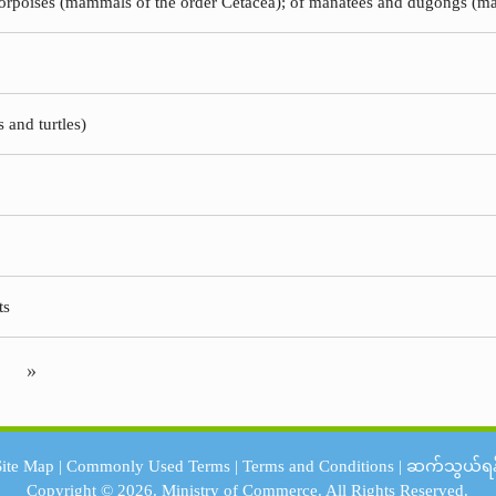
 porpoises (mammals of the order Cetacea); of manatees and dugongs (ma
s and turtles)
ts
»
Site Map
|
Commonly Used Terms
|
Terms and Conditions
|
ဆက်သွယ်ရန
Copyright © 2026.
Ministry of Commerce.
All Rights Reserved.