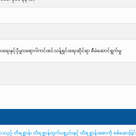
းရေးနှင့်ပိုမွှားရောဂါကင်းစင်သန့်ရှင်းရေးဆိုင်ရာ စီမံဆောင်ရွက်မှု
 တိရစ္ဆာန်၊ တိရစ္ဆာန်ထွက်ပစ္စည်းနှင့် တိရစ္ဆာန်အစာကို စစ်ဆေးခြင်းန