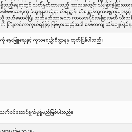
ှိသည့်နေရာတွင် သတ်မှတ်ထားသည့် ကာလအတွင်း သီးခြားခွဲခြားထားရန
စ်ဆေးမှုကို ခံယူရန်အလို့ငှာ တိရစ္ဆာန်၊ တိရစ္ဆာန်ထွက်ပစ္စည်းများနှင
ို့ သယ်ဆောင်ပြီး သတ်မှတ်ထားသော ကာလအပိုင်းအခြားအထိ သီးသန့်ခွဲ
 ကြိုတင်ကာကွယ်ရန်နှင့် ဖြစ်ပွားသည့်အခါ စနစ်တကျ ထိန်းချုပ်နိုင်ရ
ို မွေးမြူရေးနှင့် ကုသရေးဦးစီးဌာနမှ ထုတ်ပြန်ပါသည်။
သက်ဝင်ဆောင်ရွက်မှုရှိမည်ဖြစ်ပါသည်။
းဥပဒေ၊ ပုဒ်မ ၃၃ (ခ)