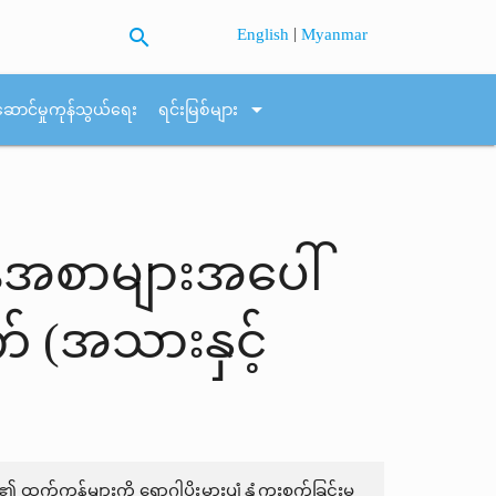
search
|
English
Myanmar
arrow_drop_down
ဆောင်မှုကုန်သွယ်ရေး
ရင်းမြစ်များ
ဆာန်အစာများအပေါ်
က် (အသားနှင့်
 ထွက်ကုန်များကို ရောဂါပိုးမွှားပျံ့နှံ့ကူးစက်ခြင်းမှ