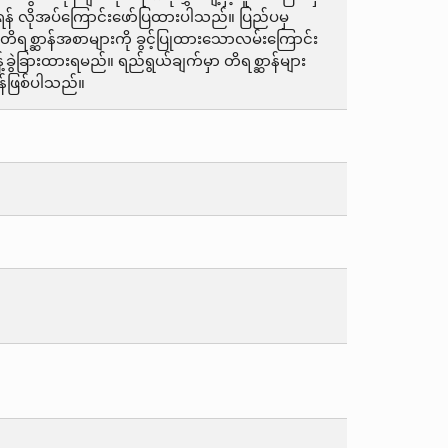
် လိုအပ်ကြောင်းဖော်ပြထားပါသည်။ ပြည်ပမှ
့် တိရစ္ဆာန်အစာများကို ခွင့်ပြုထားသောလမ်းကြောင်း
ခြားထားရမည်။ ရည်ရွယ်ချက်မှာ တိရစ္ဆာန်များ
န်ဖြစ်ပါသည်။