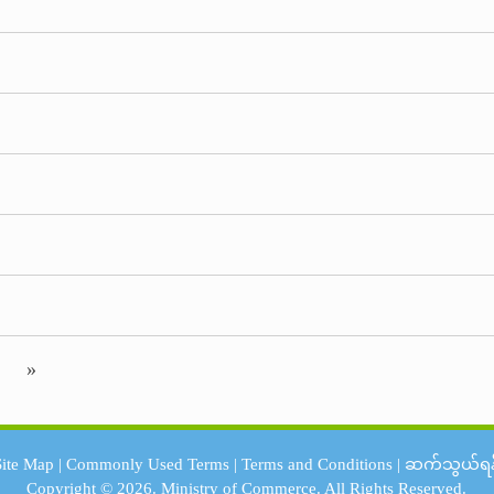
»
Site Map
|
Commonly Used Terms
|
Terms and Conditions
|
ဆက်သွယ်ရန
Copyright © 2026.
Ministry of Commerce.
All Rights Reserved.