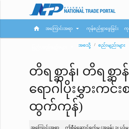
home
arrow_drop_down
အကြောင်းအရာ
ကုန်စည်ရှာဖွေခြင်း
ကု
အစသို့
စည်းမျည်းများ
arrow_drop_down
ပြည်ပစည်းမျဉ်းများ
တိရစ္ဆာန်၊ တိရစ္ဆာ
ရောဂါပိုးမွှားကင်
ထွက်ကုန်)
အကြောင်းအရာ
ဤစီမံဆောင်ရွက်မှု (အခန်း ၁၊ ပုဒ်မ ၇