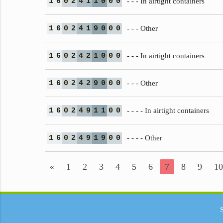
1
6
0
2
4
1
1
0
0
0
- - - In airtight containers
1
6
0
2
4
1
9
0
0
0
- - - Other
1
6
0
2
4
2
1
0
0
0
- - - In airtight containers
1
6
0
2
4
2
9
0
0
0
- - - Other
1
6
0
2
4
9
1
1
0
0
- - - - In airtight containers
1
6
0
2
4
9
1
9
0
0
- - - - Other
«
1
2
3
4
5
6
7
8
9
10