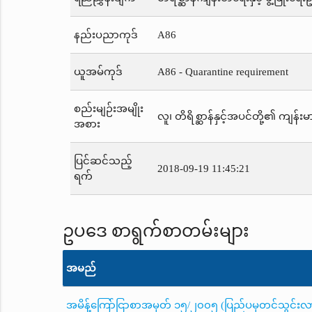
နည်းပညာကုဒ်
A86
ယူအမ်ကုဒ်
A86 - Quarantine requirement
စည်းမျဉ်းအမျိုး
လူ၊ တိရိစ္ဆာန်နှင့်အပင်တို့၏ ကျန်းမာ
အစား
ပြင်ဆင်သည့်
2018-09-19 11:45:21
ရက်
ဥပဒေ စာရွက်စာတမ်းများ
အမည်
အမိန့်ကြော်ငြာစာအမှတ် ၁၅/၂၀၀၅ (ပြည်ပမှတင်သွင်းလာသည့်