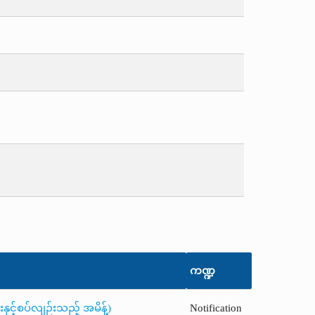
ကဏ္ဍ
ှင့်စပ်လျဉ်းသည့် အမိန့်)
Notification