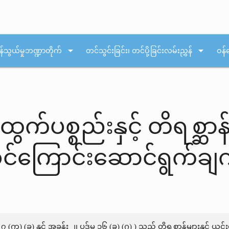
arrow_drop_down
arrow_drop_down
န်သွယ်မှုဘဏ္ဍာတိုက်
တင်သွင်းခြင်း၊ တင်ပို့ခြင်းလမ်းညွှန်
ဝန်
န်ထွက်ပစ္စည်းနှင့် တိရစ္
းစင်ကြောင်းဆောင်ရွက်ချ
 (က) (ခ) နှင့် အခန်း ၂၊ ပုဒ်မ ၁၆ (ခ) (ဂ) ) သည် တိရစ္ဆာန်များနှင့် ယင်း၏