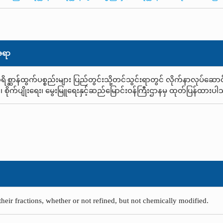
အရာ
ရိစ္ဆာန်ထွက်ပစ္စည်းများ ပြည်တွင်းသို့တင်သွင်းရာတွင် လိုက်နာလုပ်ဆောင
၊ စိုက်ပျိုးရေး၊ မွေးမြူရေးနှင့်ဆည်မြောင်းဝန်ကြီးဌာနမှ ထုတ်ပြန်ထားပ
their fractions, whether or not refined, but not chemically modified.