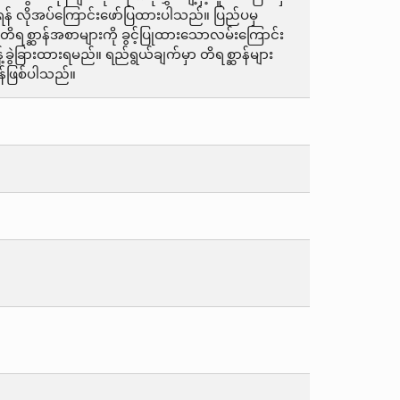
် လိုအပ်ကြောင်းဖော်ပြထားပါသည်။ ပြည်ပမှ
့် တိရစ္ဆာန်အစာများကို ခွင့်ပြုထားသောလမ်းကြောင်း
ခြားထားရမည်။ ရည်ရွယ်ချက်မှာ တိရစ္ဆာန်များ
န်ဖြစ်ပါသည်။