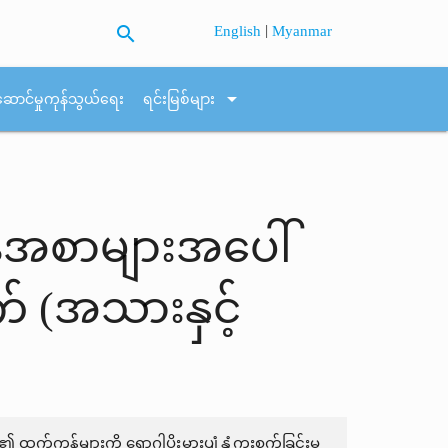
search
|
English
Myanmar
arrow_drop_down
ဆောင်မှုကုန်သွယ်ရေး
ရင်းမြစ်များ
ဆာန်အစာများအပေါ်
က် (အသားနှင့်
 ထွက်ကုန်များကို ရောဂါပိုးမွှားပျံ့နှံ့ကူးစက်ခြင်းမှ