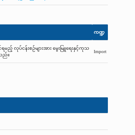
ကဏ္ဍ
်ရမည့် လုပ်ငန်းစဉ်များအား မွေးမြူရေးနှင့်ကုသ
Import
ါသည်။