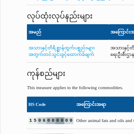
လုပ်ထုံးလုပ်နည်းများ
အမည်
အကြောင်း
အသားနှင့်တိရိစ္ဆာန်ထွက်ပစ္စည်းများ
အသားနှင့်တိ
အတွက်တင်သွင်းခွင့်ထောက်ခံချက်
ရေးဦးစီးဌာန
ကုန်စည်များ
This measure applies to the following commodities.
HS Code
အကြောင်းအရာ
1
5
0
6
0
0
0
0
0
0
Other animal fats and oils and 