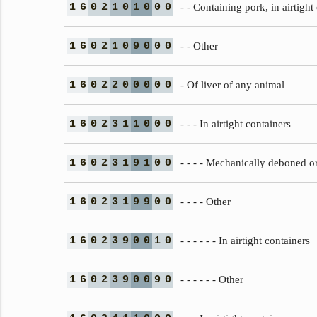
1
6
0
2
1
0
1
0
0
0
- - Containing pork, in airtight
1
6
0
2
1
0
9
0
0
0
- - Other
1
6
0
2
2
0
0
0
0
0
- Of liver of any animal
1
6
0
2
3
1
1
0
0
0
- - - In airtight containers
1
6
0
2
3
1
9
1
0
0
- - - - Mechanically deboned o
1
6
0
2
3
1
9
9
0
0
- - - - Other
1
6
0
2
3
9
0
0
1
0
- - - - - - In airtight containers
1
6
0
2
3
9
0
0
9
0
- - - - - - Other