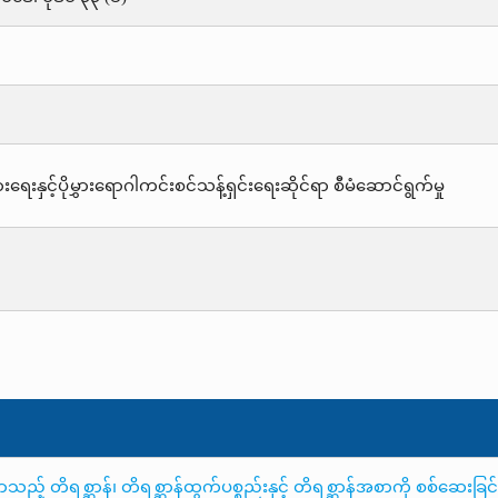
းရေးနှင့်ပိုမွှားရောဂါကင်းစင်သန့်ရှင်းရေးဆိုင်ရာ စီမံဆောင်ရွက်မှု
 တိရစ္ဆာန်၊ တိရစ္ဆာန်ထွက်ပစ္စည်းနှင့် တိရစ္ဆာန်အစာကို စစ်ဆေးခြင်းန