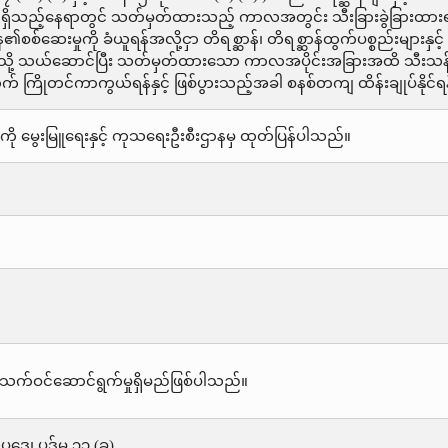
ှိသည့်နေရာတွင် သတ်မှတ်ထားသည့် ကာလအတွင်း သီးခြားခွဲခြားထားရန
စ်ဆေးမှုကို ခံယူရန်အလို့ငှာ တိရစ္ဆာန်၊ တိရစ္ဆာန်ထွက်ပစ္စည်းများနှင
ို့ သယ်ဆောင်ပြီး သတ်မှတ်ထားသော ကာလအပိုင်းအခြားအထိ သီးသန့်ခွဲ
 ကြိုတင်ကာကွယ်ရန်နှင့် ဖြစ်ပွားသည့်အခါ စနစ်တကျ ထိန်းချုပ်နိုင်ရ
ို မွေးမြူရေးနှင့် ကုသရေးဦးစီးဌာနမှ ထုတ်ပြန်ပါသည်။
သက်ဝင်ဆောင်ရွက်မှုရှိမည်ဖြစ်ပါသည်။
းဥပဒေ၊ ပုဒ်မ ၃၃ (ခ)