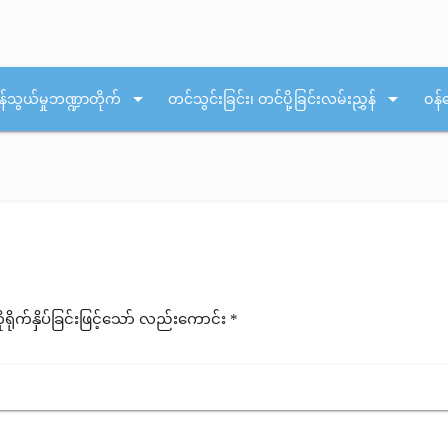
arrow_drop_down
arrow_drop_down
န်သွယ်မှုဘဏ္ဍာတိုက်
တင်သွင်းခြင်း၊ တင်ပို့ခြင်းလမ်းညွှန်
ဝန်
ုက်နှိပ်ခြင်းဖြင့်သော် လည်းကောင်း *