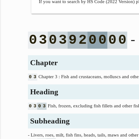
If you want to search by HS Code (2022 Version) pl
- 
0
3
0
3
9
2
0
0
0
0
Chapter
Chapter 3 : Fish and crustaceans, molluscs and other
0
3
Heading
Fish, frozen, excluding fish fillets and other f
0
3
0
3
Subheading
- Livers, roes, milt, fish fins, heads, tails, maws and other 