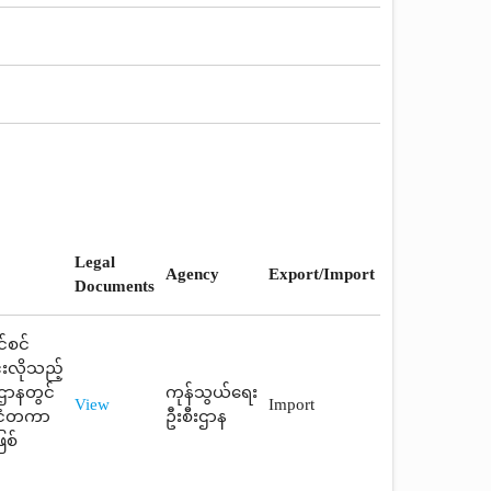
Legal
Agency
Export/Import
Documents
်စင်
းလိုသည့်
းဌာနတွင်
ကုန်သွယ်ရေး
View
Import
င်ငံတကာ
ဦးစီးဌာန
ြစ်