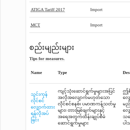
ATIGA Tariff 2017
Import
MCT
Import
စည်းမျည်းများ
Tips for measures.
Name
Type
Des
ကျင့်သုံးဆောင်ရွက်မှုများအပြင်
ဤစီ
သွင်းကုန်
အလိုအလျောက်မဟုတ်သော
လျှ
လိုင်စင်
လိုင်စင်စနစ်၊ ပမာဏကန့်သတ်မှု
မည်
လျှောက်ထား
များ၊ တားမြစ်ချက်များနှင့်
လျှ
ရန်လိုအပ်
အရေအတွက်ထိန်းချုပ်စီမံ
သဘေ
ခြင်း
ဆောင်ရွက်မှုများ
ပါ