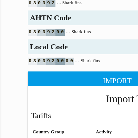
- - Shark fins
0
3
0
3
9
2
AHTN Code
- - Shark fins
0
3
0
3
9
2
0
0
Local Code
- - Shark fins
0
3
0
3
9
2
0
0
0
0
IMPORT
Import 
Tariffs
Country Group
Activity