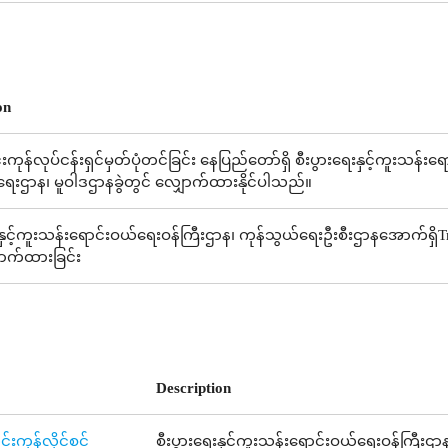
on
င်းကုန်လုပ်ငန်းရှင်မှတ်ပုံတင်ခြင်း နေပြည်တော်ရှိ စီးပွားရေးနှင့်ကူးသန်
ေးဌာန၊ မူဝါဒဌာနခွဲတွင် လျှောက်ထားနိုင်ပါသည်။
းနှင့်ကူးသန်းရောင်းဝယ်ရေးဝန်ကြီးဌာန၊ ကုန်သွယ်ရေးဦးစီးဌာနအောက်ရှိTrad
ောက်ထားခြင်း
Description
်းကုန်လိုင်စင်
စီးပွားရေးနှင့်ကူးသန်းရောင်းဝယ်ရေးဝန်ကြီးဌာန