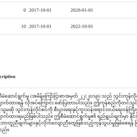
0
2017-10-01
2020-01-01
10
2017-10-01
2022-10-01
cription
မံဆောင်ရွက်မှု (အမိန့်ကြော်ငြာစာအမှတ် ၂၂/၂၀၁၉) သည် သွင်းကုန်လိုင
ောက်ထားရန် လိုအပ်ကြောင်း ဖော်ပြထားပါသည်။ ဤကုန်စည်ကိုတင်သွင်
သူမဆို သွင်းကုန်လိုင်စင်ကို စီးပွားရေးနှင့်ကူးသန်းရောင်းဝယ်ရေးဝန်ကြီ
ောက်ထားရမည်ဖြစ်ပါသည်။ ဤစီမံဆောင်ရွက်မှု၏ ရည်ရွယ်ချက်မှာ နို
ာတူညီချက်များနှင့်လိုက်လျောညီထွေဖြစ်သည့်ကုန်သွယ်မှုဖြစ်စေရန် ဖ
သည်။