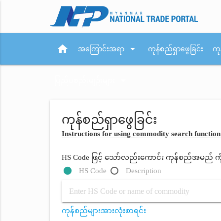
home
arrow_drop_down
အကြောင်းအရာ
ကုန်စည်ရှာဖွေခြင်း
ကု
arrow_drop_down
ပြည်ပစည်းမျဉ်းများ
ကုန်စည်ရှာဖွေခြင်း
Instructions for using commodity search function
HS Code ဖြင့် သော်လည်းကောင်း ကုန်စည်အမည် ကိုရိ
HS Code
Description
ကုန်စည်များအားလုံးစာရင်း