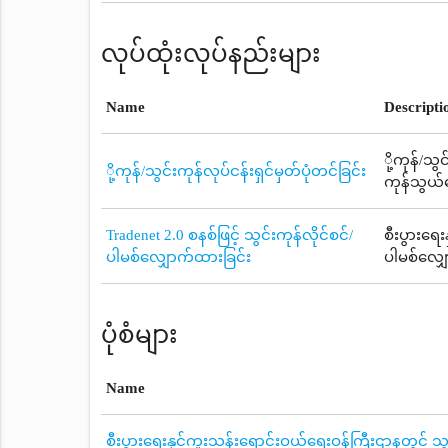
လုပ်ထုံးလုပ်နည်းများ
Name
Descripti
ို့ကုန်/သွ
ို့ကုန်/သွင်းကုန်လုပ်ငန်းရှင်မှတ်ပုံတင်ခြင်း
ကုန်သွယ်ရ
Tradenet 2.0 စနစ်ဖြင့် သွင်းကုန်လိုင်စင်/
စီးပွားရေ
ပါမစ်လျှောက်ထားခြင်း
ပါမစ်လျှ
ပုံစံများ
Name
စီးပွားရေးနှင့်ကူးသန်းရောင်းဝယ်ရေးဝန်ကြီးဌာနတွင် သွင