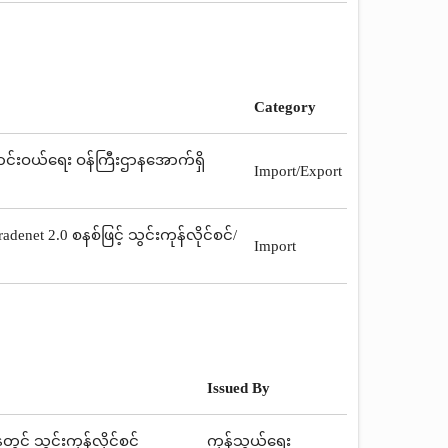
Category
းရောင်းဝယ်ရေး ဝန်ကြီးဌာနအောက်ရှိ
Import/Export
enet 2.0 စနစ်ဖြင့် သွင်းကုန်လိုင်စင်/
Import
Issued By
တွင် သွင်းကုန်လိုင်စင်
ကုန်သွယ်ရေး