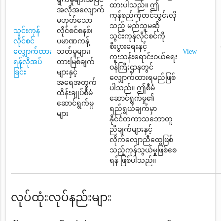
ထားပါသည်။ ဤ
အလိုအလျောက်
ကုန်စည်ကိုတင်သွင်းလို
မဟုတ်သော
သည့် မည်သူမဆို
သွင်းကုန်
လိုင်စင်စနစ်၊
သွင်းကုန်လိုင်စင်ကို
လိုင်စင်
ပမာဏကန့်
စီးပွားရေးနှင့်
လျှောက်ထား
သတ်မှုများ၊
View
ကူးသန်းရောင်းဝယ်ရေး
ရန်လိုအပ်
တားမြစ်ချက်
ဝန်ကြီးဌာနတွင်
ခြင်း
များနှင့်
လျှောက်ထားရမည်ဖြစ်
အရေအတွက်
ပါသည်။ ဤစီမံ
ထိန်းချုပ်စီမံ
ဆောင်ရွက်မှု၏
ဆောင်ရွက်မှု
ရည်ရွယ်ချက်မှာ
များ
နိုင်ငံတကာသဘောတူ
ညီချက်များနှင့်
လိုက်လျောညီထွေဖြစ်
သည့်ကုန်သွယ်မှုဖြစ်စေ
ရန် ဖြစ်ပါသည်။
လုပ်ထုံးလုပ်နည်းများ