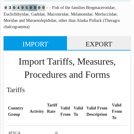
0
3
0
4
9
5
0
0
0
0
- - Fish of the families Bregmacerotidae,
Euclichthyidae, Gadidae, Macrouridae, Melanonidae, Merlucciidae,
Moridae and Muraenolepididae, other than Alaska Pollack (Theragra
chalcogramma)
IMPORT
EXPORT
Import Tariffs, Measures,
Procedures and Forms
Tariffs
Tariff
Valid
Country
Valid
Valid
Valid From
Activity
Rate
From
Group
From
To
Description
To
ATIGA
0