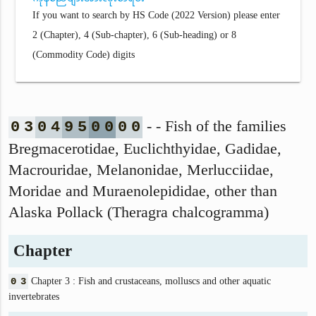
If you want to search by HS Code (2022 Version) please enter
2 (Chapter), 4 (Sub-chapter), 6 (Sub-heading) or 8
(Commodity Code) digits
- - Fish of the families
0
3
0
4
9
5
0
0
0
0
Bregmacerotidae, Euclichthyidae, Gadidae,
Macrouridae, Melanonidae, Merlucciidae,
Moridae and Muraenolepididae, other than
Alaska Pollack (Theragra chalcogramma)
Chapter
0
3
Chapter 3 : Fish and crustaceans, molluscs and other aquatic
invertebrates