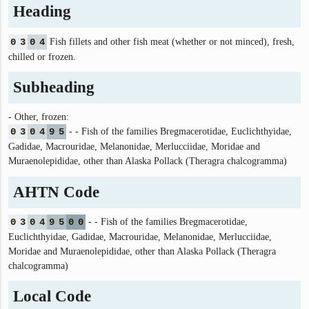
Heading
0
3
0
4
Fish fillets and other fish meat (whether or not minced), fresh,
chilled or frozen.
Subheading
- Other, frozen:
0
3
0
4
9
5
- - Fish of the families Bregmacerotidae, Euclichthyidae,
Gadidae, Macrouridae, Melanonidae, Merlucciidae, Moridae and
Muraenolepididae, other than Alaska Pollack (Theragra chalcogramma)
AHTN Code
0
3
0
4
9
5
0
0
- - Fish of the families Bregmacerotidae,
Euclichthyidae, Gadidae, Macrouridae, Melanonidae, Merlucciidae,
Moridae and Muraenolepididae, other than Alaska Pollack (Theragra
chalcogramma)
Local Code