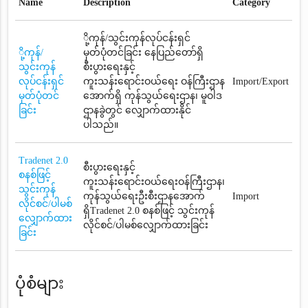
Name
Description
Category
ို့ကုန်/သွင်းကုန်လုပ်ငန်းရှင်
ို့ကုန်/
မှတ်ပုံတင်ခြင်း နေပြည်တော်ရှိ
သွင်းကုန်
စီးပွားရေးနှင့်
လုပ်ငန်းရှင်
ကူးသန်းရောင်းဝယ်ရေး ဝန်ကြီးဌာန
Import/Export
မှတ်ပုံတင်
အောက်ရှိ ကုန်သွယ်ရေးဌာန၊ မူဝါဒ
ခြင်း
ဌာနခွဲတွင် လျှောက်ထားနိုင်
ပါသည်။
Tradenet 2.0
စီးပွားရေးနှင့်
စနစ်ဖြင့်
ကူးသန်းရောင်းဝယ်ရေးဝန်ကြီးဌာန၊
သွင်းကုန်
ကုန်သွယ်ရေးဦးစီးဌာနအောက်
Import
လိုင်စင်/ပါမစ်
ရှိTradenet 2.0 စနစ်ဖြင့် သွင်းကုန်
လျှောက်ထား
လိုင်စင်/ပါမစ်လျှောက်ထားခြင်း
ခြင်း
ပုံစံများ