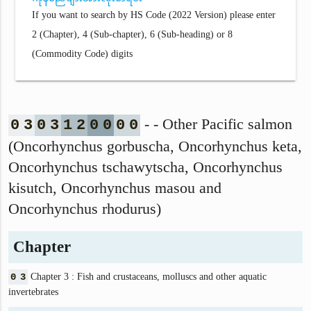
If you want to search by HS Code (2022 Version) please enter
2 (Chapter), 4 (Sub-chapter), 6 (Sub-heading) or 8
(Commodity Code) digits
- - Other Pacific salmon
0
3
0
3
1
2
0
0
0
0
(Oncorhynchus gorbuscha, Oncorhynchus keta,
Oncorhynchus tschawytscha, Oncorhynchus
kisutch, Oncorhynchus masou and
Oncorhynchus rhodurus)
Chapter
0
3
Chapter 3 : Fish and crustaceans, molluscs and other aquatic
invertebrates