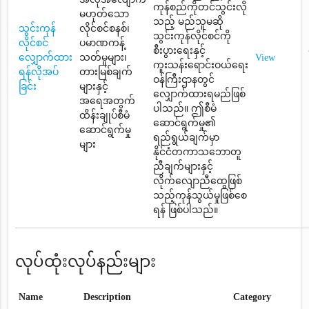
ကုန်စည်ကိုတင်သွင်းလို
မဟုတ်သော
သည့် မည်သူမဆို
သွင်းကုန်
လိုင်စင်စနစ်၊
သွင်းကုန်လိုင်စင်ကို
လိုင်စင်
ပမာဏကန့်
စီးပွားရေးနှင့်
လျှောက်ထား
သတ်မှုများ၊
View
ကူးသန်းရောင်းဝယ်ရေး
ရန်လိုအပ်
တားမြစ်ချက်
ဝန်ကြီးဌာနတွင်
ခြင်း
များနှင့်
လျှောက်ထားရမည်ဖြစ်
အရေအတွက်
ပါသည်။ ဤစီမံ
ထိန်းချုပ်စီမံ
ဆောင်ရွက်မှု၏
ဆောင်ရွက်မှု
ရည်ရွယ်ချက်မှာ
များ
နိုင်ငံတကာသဘောတူ
ညီချက်များနှင့်
လိုက်လျောညီထွေဖြစ်
သည့်ကုန်သွယ်မှုဖြစ်စေ
ရန် ဖြစ်ပါသည်။
လုပ်ထုံးလုပ်နည်းများ
Name
Description
Category