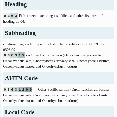
Heading
0
3
0
3
Fish, frozen, excluding fish fillets and other fish meat of
heading 03.04.
Subheading
- Salmonidae, excluding edible fish offal of subheadings 0303.91 to
0303.99:
0
3
0
3
1
2
- - Other Pacific salmon (Oncorhynchus gorbuscha,
Oncorhynchus keta, Oncorhynchus tschawytscha, Oncorhynchus kisutch,
Oncorhynchus masou and Oncorhynchus rhodurus)
AHTN Code
0
3
0
3
1
2
0
0
- - Other Pacific salmon (Oncorhynchus gorbuscha,
Oncorhynchus keta, Oncorhynchus tschawytscha, Oncorhynchus kisutch,
Oncorhynchus masou and Oncorhynchus rhodurus)
Local Code