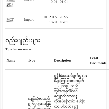
10-01
01-01
2017
10
2017-
2022-
MCT
Import
10-01
10-01
စည်းမျည်းများ
Tips for measures.
Legal
Name
Type
Description
Documents
ဤစီမံဆောင်ရွက်မှု (အ
မိန့်ကြော်ငြာစာအမှတ်
၂၂/၂၀၁၉) သည်
သွင်းကုန်လိုင်စင်
လျှောက်ထားရန်
ကျင့်သုံးဆောင်
လိုအပ်ကြောင်း ဖော်ပြ
ရွက်မှုများအပြင်
ထားပါသည်။ ဤ
အလိုအလျောက်