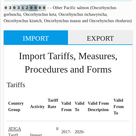
0
3
0
3
1
2
0
0
0
0
- - Other Pacific salmon (Oncorhynchus
gorbuscha, Oncorhynchus keta, Oncorhynchus tschawytscha,
Oncorhynchus kisutch, Oncorhynchus masou and Oncorhynchus rhodurus)
IMPORT
EXPORT
Import Tariffs, Measures,
Procedures and Forms
Tariffs
Tariff
Valid
Country
Valid
Valid
Valid From
Activity
Rate
From
Group
From
To
Description
To
ATIGA
0
2017-
2020-
Tariff
Import