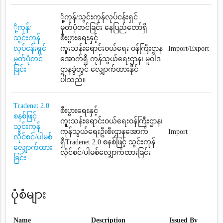
ို့ကုန်/သွင်းကုန်လုပ်ငန်းရှင်
ို့ကုန်/
မှတ်ပုံတင်ခြင်း နေပြည်တော်ရှိ
သွင်းကုန်
စီးပွားရေးနှင့်
လုပ်ငန်းရှင်
ကူးသန်းရောင်းဝယ်ရေး ဝန်ကြီးဌာန
Import/Export
မှတ်ပုံတင်
အောက်ရှိ ကုန်သွယ်ရေးဌာန၊ မူဝါဒ
ခြင်း
ဌာနခွဲတွင် လျှောက်ထားနိုင်
ပါသည်။
Tradenet 2.0
စီးပွားရေးနှင့်
စနစ်ဖြင့်
ကူးသန်းရောင်းဝယ်ရေးဝန်ကြီးဌာန၊
သွင်းကုန်
ကုန်သွယ်ရေးဦးစီးဌာနအောက်
Import
လိုင်စင်/ပါမစ်
ရှိTradenet 2.0 စနစ်ဖြင့် သွင်းကုန်
လျှောက်ထား
လိုင်စင်/ပါမစ်လျှောက်ထားခြင်း
ခြင်း
ပုံစံများ
Name
Description
Issued By