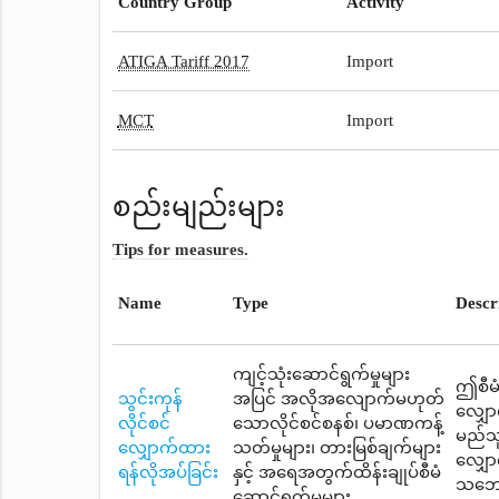
Country Group
Activity
ATIGA Tariff 2017
Import
MCT
Import
စည်းမျည်းများ
Tips for measures.
Name
Type
Descr
ကျင့်သုံးဆောင်ရွက်မှုများ
ဤစီမံ
သွင်းကုန်
အပြင် အလိုအလျောက်မဟုတ်
လျှော
လိုင်စင်
သောလိုင်စင်စနစ်၊ ပမာဏကန့်
မည်သူ
လျှောက်ထား
သတ်မှုများ၊ တားမြစ်ချက်များ
လျှော
ရန်လိုအပ်ခြင်း
နှင့် အရေအတွက်ထိန်းချုပ်စီမံ
သဘောတ
ဆောင်ရွက်မှုများ