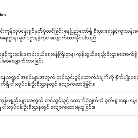
ion
သွင်းကုန်လုပ်ငန်းရှင်မှတ်ပုံတင်ခြင်း နေပြည်တော်ရှိ စီးပွားရေးနှင့်ကူးသ
်ရေးဌာန၊ မူဝါဒဌာနခွဲတွင် လျှောက်ထားနိုင်ပါသည်။
ေးနှင့်ကူးသန်းရောင်းဝယ်ရေးဝန်ကြီးဌာန၊ ကုန်သွယ်ရေးဦးစီးဌာနအောက်ရှိTr
/ပါမစ်လျှောက်ထားခြင်း
ရေနေသတ္တဝါအရှင်များအတွက် တင်သွင်းခွင့်ထောက်ခံချက်ကို စိုက်ပျိုးရေး၊
ရှိ ငါးလုပ်ငန်းဦးစီးဌာနတွင် လျှောက်ထားခြင်း။
န်ပစ္စည်းများအတွက် တင်သွင်းခွင့် ထောက်ခံချက်ကို စိုက်ပျိုးရေး၊ မွေး
 ငါးလုပ်ငန်းဦးစီးဌာနတွင် လျှောက်ထားရယူခြင်း။