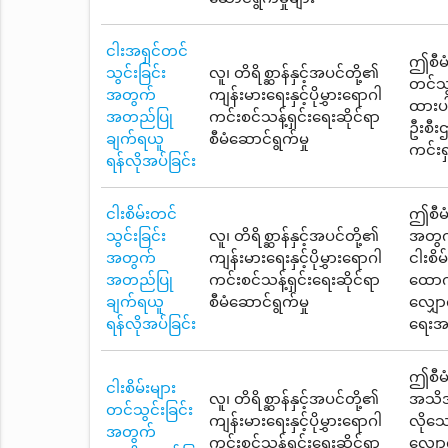
ငါးအရှင်တင်
ဤစီမံ
သွင်းခြင်း
လူ၊ တိရိစ္ဆာန်နှင့်အပင်တို့၏
တင်သွ
အတွက်
ကျန်းမားရေးနှင့်ပိုမွှားရောဂါ
ထားပါ
အတည်ပြု
ကင်းစင်သန့်ရှင်းရေးဆိုင်ရာ
ဦးစီး
ချက်ရယူ
စီမံဆောင်ရွက်မှု
ကင်းရ
ရန်လိုအပ်ခြင်း
ငါးစိမ်းတင်
ဤစီမံ
သွင်းခြင်း
လူ၊ တိရိစ္ဆာန်နှင့်အပင်တို့၏
အတွက
အတွက်
ကျန်းမားရေးနှင့်ပိုမွှားရောဂါ
ငါးစိ
အတည်ပြု
ကင်းစင်သန့်ရှင်းရေးဆိုင်ရာ
ထောက
ချက်ရယူ
စီမံဆောင်ရွက်မှု
လျှော
ရန်လိုအပ်ခြင်း
ရေးအ
ဤစီမံ
ငါးစိမ်းများ
လူ၊ တိရိစ္ဆာန်နှင့်အပင်တို့၏
အသိအမ
တင်သွင်းခြင်း
ကျန်းမားရေးနှင့်ပိုမွှားရောဂါ
လိုသေ
အတွက်
ကင်းစင်သန့်ရှင်းရေးဆိုင်ရာ
လျှော