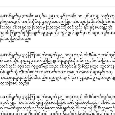
ဆောင်ရွက်မှု (အခန်း ၈၊ ပုဒ်မ ၂၉ (ဂ) နှင့် အခန်း ၁၀၊ ပုဒ်မ ၃၅) သည် က
င်းမှုအတွက် သက်ဆိုင်ရာဌာနမှ အတည်ပြုချက်ရယူရန်လိုအပ်ကြောင်းဖ
သည်။ ငါးအရှင်ကို ပြည်ပမှ ပြည်တွင်းသို့ တင်သွင်းခြင်းနှင့်စပ်လျဉ်း၍
ဌာန၏ ကြိုတင်ခွင့်ပြုချက် ရယူရမည်။ ရည်ရွယ်ချက်မှာ ငါးများ ကျန်းမာ
ှင်းရေးဖြစ်ပါသည်။
ဆောင်ရွက်မှု (ညွှန်ကြားချက်အမှတ် ၉/၂၀၁၄) သည် ငါးစိမ်းများတင်သွင်း
် သက်ဆိုင်ရာဌာနမှ အတည်ပြုချက်ရယူရန်လိုအပ်ကြောင်းဖော်ပြထား
မ်းတင်သွင်း လိုသော ကုမ္ပဏီများသည် ငါးလုပ်ငန်းဦးစီးဌာနတွင် သွင်းကုန်
်ခံချက်ကို လိုအပ်သော အထောက်အထားအချက်အလက်များနှင့်အတူ
က်ထားရယူရမည်ဖြစ်ပါသည်။ ရည်ရွယ်ချက် မှာ ကုန်သွယ်မှု လွယ်ကူချေ
တွက်ဖြစ်ပါသည်။
ဆောင်ရွက်မှု (ညွှန်ကြားချက်အမှတ် ၉/၂၀၁၄) သည် ငါးစိမ်းတင်သွင်းမှ
ှတ်ပြုချက်များတင်ပြရန်လိုအပ်ကြောင်းဖော်ပြထားပါသည်။ ငါးစိမ်းတ
ာ ကုမ္ပဏီများသည် သွင်းကုန်ထောက်ခံချက်ကို ငါးလုပ်ငန်းဦးစီးဌာနတွင်
က်ထားရာ၌ ကုမ္ပဏီမှတ်ပုံတင်၊ ထုတ်ကုန်သွင်းကုန်လုပ်ငန်းရှင်လက်မှတ်၊ 