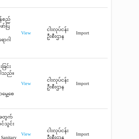
ုန်စည်
ော်ပြ
ငါးလုပ်ငန်း
View
Import
ဦးစီးဌာန
ရောဂါ
ခြင်း
ပါသည်။
ငါးလုပ်ငန်း
View
Import
ဦးစီးဌာန
ာမွေ့စေ
ုအတွက်
င်သွင်း
ငါးလုပ်ငန်း
View
Import
Sanitary
ဦးစီးဌာန