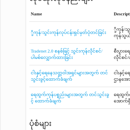
Name
Descript
ို့ကုန်/
ို့ကုန်/သွင်းကုန်လုပ်ငန်းရှင်မှတ်ပုံတင်ခြင်း
ကုန်သွယ
Tradenet 2.0 စနစ်ဖြင့် သွင်းကုန်လိုင်စင်/
စီးပွားရ
ပါမစ်လျှောက်ထားခြင်း
လိုင်စင်
ငါးနှင့်ရေနေသတ္တဝါအရှင်များအတွက် တင်
ငါးနှင့်
သွင်းခွင့်ထောက်ခံချက်
ဌာနအောက်
ရေထွက်ကုန်ပစ္စည်းများအတွက် တင်သွင်းခွ
ရေထွက်ကု
င့် ထောက်ခံချက်
အောက်ရှိ
ပုံစံများ