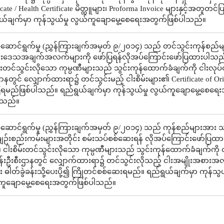
icate / Health Certificate မိတ္ထူများ၊ Proforma Invoice များနှင့်အတူတင
ယ်ချက်မှာ ကုန်သွယ်မှု လွယ်ကူချောမွေ့စေရေးအတွက်ဖြစ်ပါသည်။
ဆောင်ရွက်မှု (ညွှန်ကြားချက်အမှတ် ၉/၂၀၁၄) သည် တင်သွင်းကုန်စည်
်းဒေသအချက်အလက်များကို ဖော်ပြရန်လိုအပ်ကြောင်းဖော်ပြထားပါသည
မ်းတင်သွင်းလိုသော ကုမ္ပဏီများသည် သွင်းကုန်ထောက်ခံချက်ကို ငါးလုပ်င
ဌာနတွင် လျှောက်ထားရာ၌ တင်သွင်းမည့် ငါးစိမ်းများ၏ Certificate of Ori
ရမည်ဖြစ်ပါသည်။ ရည်ရွယ်ချက်မှာ ကုန်သွယ်မှု လွယ်ကူချောမွေ့စေရေ
ါသည်။
ဆောင်ရွက်မှု (ညွှန်ကြားချက်အမှတ် ၉/၂၀၁၄) သည် ကုန်စည်များအား 
ျဉ်းစည်းကမ်းများအတိုင်း စမ်းသပ်စစ်ဆေးရန် လိုအပ်ကြောင်းဖော်ပြထာ
ငါးစိမ်းတင်သွင်းလိုသော ကုမ္ပဏီများသည် သွင်းကုန်ထောက်ခံချက်ကို င
န်းဦးစီးဌာနတွင် လျှောက်ထားရာ၌ တင်သွင်းလိုသည့် ငါးအမျိုးအစားအလိ
 ဓါတ်ခွဲခန်းသို့ပေးပို့၍ ကြိုတင်စစ်ဆေးရမည်။ ရည်ရွယ်ချက်မှာ ကုန်သွယ
ကူချောမွေ့စေရေးအတွက်ဖြစ်ပါသည်။