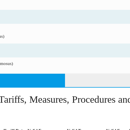
us)
rmosus)
Tariffs, Measures, Procedures a