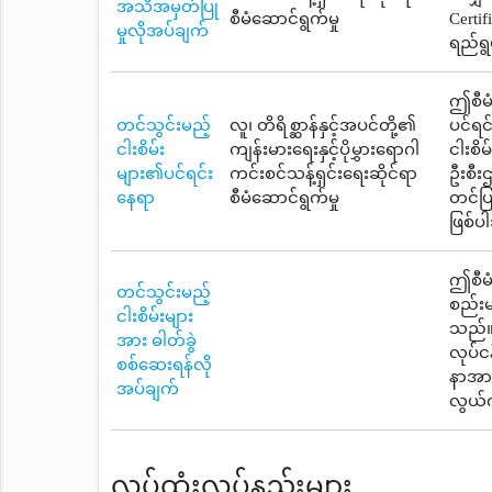
အသိအမှတ်ပြု
စီမံဆောင်ရွက်မှု
Certif
မှုလိုအပ်ချက်
ရည်ရွ
ဤစီမံ
တင်သွင်းမည့်
လူ၊ တိရိစ္ဆာန်နှင့်အပင်တို့၏
ပင်ရင
ငါးစိမ်း
ကျန်းမားရေးနှင့်ပိုမွှားရောဂါ
ငါးစိ
များ၏ပင်ရင်း
ကင်းစင်သန့်ရှင်းရေးဆိုင်ရာ
ဦးစီး
နေရာ
စီမံဆောင်ရွက်မှု
တင်ပြ
ဖြစ်ပ
ဤစီမံ
တင်သွင်းမည့်
စည်းမ
ငါးစိမ်းများ
သည်။ 
အား ဓါတ်ခွဲ
လုပ်င
စစ်ဆေးရန်လို
နာအား
အပ်ချက်
လွယ်
လုပ်ထုံးလုပ်နည်းများ