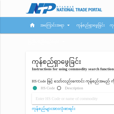
home
arrow_drop_down
အကြောင်းအရာ
ကုန်စည်ရှာဖွေခြင်း
ကု
arrow_drop_down
ပြည်ပစည်းမျဉ်းများ
ကုန်စည်ရှာဖွေခြင်း
Instructions for using commodity search function
HS Code ဖြင့် သော်လည်းကောင်း ကုန်စည်အမည် ကိုရိ
HS Code
Description
ကုန်စည်များအားလုံးစာရင်း