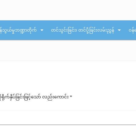
arrow_drop_down
arrow_drop_down
န်သွယ်မှုဘဏ္ဍာတိုက်
တင်သွင်းခြင်း၊ တင်ပို့ခြင်းလမ်းညွှန်
ဝန်
ုက်နှိပ်ခြင်းဖြင့်သော် လည်းကောင်း *