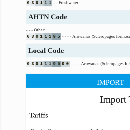
- - Freshwater:
0
3
0
1
1
1
AHTN Code
- - - Other:
- - - - Arowanas (Scleropages formos
0
3
0
1
1
1
9
5
Local Code
- - - - Arowanas (Scleropages fo
0
3
0
1
1
1
9
5
0
0
IMPORT
Import 
Tariffs