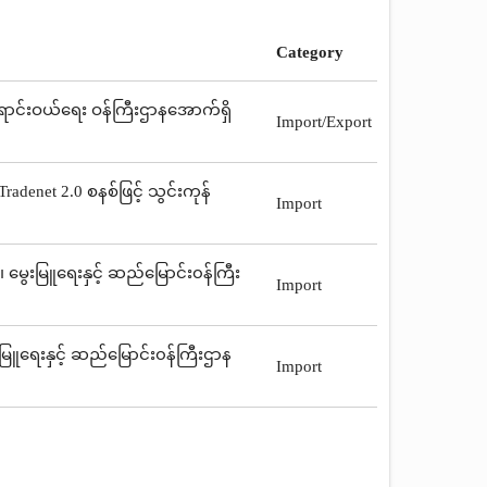
Category
န်းရောင်းဝယ်ရေး ဝန်ကြီးဌာနအောက်ရှိ
Import/Export
adenet 2.0 စနစ်ဖြင့် သွင်းကုန်
Import
 မွေးမြူရေးနှင့် ဆည်မြောင်း၀န်ကြီး
Import
မြူရေးနှင့် ဆည်မြောင်း၀န်ကြီးဌာန
Import