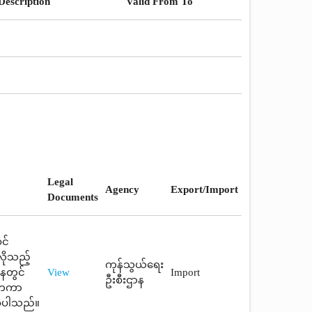
Description
Valid From To
Legal
Agency
Export/Import
Documents
င်
ိုသည့်
ကုန်သွယ်ရေး
ာနတွင်
View
Import
ဦးစီးဌာန
ငံတကာ
စ်ပါသည်။