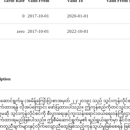
Tariff Rate
Valid From
Valid To
Valid From 
0
2017-10-01
2020-01-01
zero
2017-10-01
2022-10-01
iption
ဆောင်ရွက်မှု (အမိန့်ကြော်ငြာစာအမှတ် ၂၂/၂၀၁၉) သည် သွင်းကုန်လိုင်စ
က်ထားရန် လိုအပ်ကြောင်း ဖော်ပြထားပါသည်။ ဤကုန်စည်ကိုတင်သွင်းလ
မဆို သွင်းကုန်လိုင်စင်ကို စီးပွားရေးနှင့်ကူးသန်းရောင်းဝယ်ရေးဝန်ကြီးဌ
က်ထားရမည်ဖြစ်ပါသည်။ ဤစီမံဆောင်ရွက်မှု၏ ရည်ရွယ်ချက်မှာ နိုင်
ူညီချက်များနှင့်လိုက်လျောညီထွေဖြစ်သည့်ကုန်သွယ်မှုဖြစ်စေရန် ဖြ