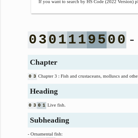
If you want to search by HS Code (2022 Version) pl
- 
0
3
0
1
1
1
9
5
0
0
Chapter
Chapter 3 : Fish and crustaceans, molluscs and other
0
3
Heading
Live fish.
0
3
0
1
Subheading
- Ornamental fish: