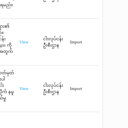
်ပြရမည်။
များ၏
်။
န်း
ငါးလုပ်ငန်း
View
Import
gin ကို
ဦးစီးဌာန
းအတွက်
သတ်မှတ်
းပါ
ါး
ငါးလုပ်ငန်း
View
Import
ုက် နမူ
ဦးစီးဌာန
်မှု