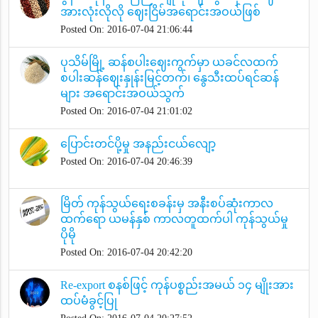
အားလုံးလိုလို ဈေးငြိမ်အရောင်းအဝယ်ဖြစ်
Posted On: 2016-07-04 21:06:44
ပုသိမ်မြို့ ဆန်စပါးဈေးကွက်မှာ ယခင်လထက်
စပါးဆန်ဈေးနှုန်းမြင့်တက်၊ နွေသီးထပ်ရင်ဆန်
များ အရောင်းအဝယ်သွက်
Posted On: 2016-07-04 21:01:02
ပြောင်းတင်ပို့မှု အနည်းငယ်လျော့
Posted On: 2016-07-04 20:46:39
မြိတ် ကုန်သွယ်ရေးစခန်းမှ အနီးစပ်ဆုံးကာလ
ထက်ရော ယမန်နှစ် ကာလတူထက်ပါ ကုန်သွယ်မှု
ပိုမို
Posted On: 2016-07-04 20:42:20
Re-export စနစ်ဖြင့် ကုန်ပစ္စည်းအမယ် ၁၄ မျိုးအား
ထပ်မံခွင့်ပြု