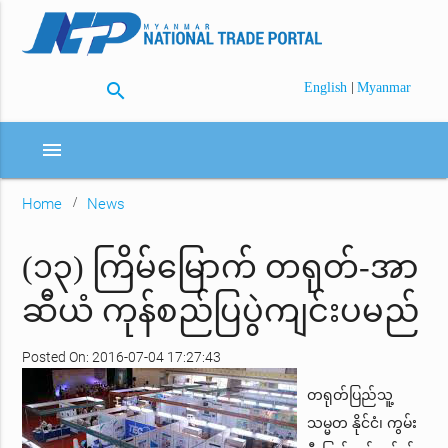
search
|
English
Myanmar
menu
Home
News
(၁၃) ကြိမ်မြောက် တရုတ်-အာ
ဆီယံ ကုန်စည်ပြပွဲကျင်းပမည်
Posted On: 2016-07-04 17:27:43
တရုတ်ပြည်သူ့
သမ္မတ နိုင်ငံ၊ ကွမ်း