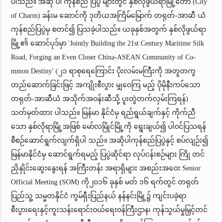
ပါသည်။ အဆို ပါ ကုန်စည် ပြပွဲ များတွင် နှစ်လိုဖွယ်ရာမြို့တော် (City
of Charm) ခန်းမ ဆောင်ကို ဒုတိယအကြိမ်မြောက် တရုတ်-အာဆီ ယံ
ကုန်စည်ပြပွဲမှ စတင်၍ ပြသခဲ့ပါသည်။ ယခုနှစ်အတွက် နှစ်လိုဖွယ်ရာ
မြို့၏ ဆောင်ပုဒ်မှာ 'Jointly Building the 21st Century Maritime Silk
Road, Forging an Even Closer China-ASEAN Community of Co-
mmon Destiny' (၂၁ ရာစုရေကြောင်း ပိုးလမ်းမကြီးကို အတူတကွ
တည်ဆောက်ခြင်းဖြင့် အကျိုးစီးပွား မျှဝေကြ မည့် ပိုမိုနီးကပ်သော
တရုတ်-အာဆီယံ အသိုက်အဝန်းဆီသို့ ပူးတွဲတက်လှမ်းကြရန်)
သတ်မှတ်ထား ပါသည်။ မြန်မာ နိုင်ငံမှ ရည်ရွယ်ချက်နှင့် ကိုက်ညီ
သော နှစ်လိုရာမြို့အဖြစ် မော်လမြိုင်မြို့ကို ရွေးချယ်၍ ပါဝင်ပြသရန်
စီစဉ်ဆောင်ရွက်လျက်ရှိပါ သည်။ အဆိုပါကုန်စည်ပြပွဲနှင့် စပ်လျဉ်း၍
မြန်မာနိုင်ငံမှ ဆောင်ရွက်ရမည့် ပြပွဲဆိုင်ရာ လုပ်ငန်းစဉ်များ ကြို တင်
ညှိနှိုင်းဆွေးနွေးရန် အကြီးတန်း အရာရှိများ အစည်းအဝေး Senior
Official Meeting (SOM) ကို၂၀၁၆ ခုနှစ် မတ် ၁၆ ရက်တွင် တရုတ်
ပြည်သူ့ သမ္မတနိုင်ငံ ကွမ်ရှီးပြည်နယ် နန်နင်းမြို့၌ ကျင်းပခဲ့ရာ
စီးပွားရေးနှင့်ကူးသန်းရောင်းဝယ်ရေးဝန်ကြီးဌာန၊ ကုန်သွယ်မှုမြှင့်တင်