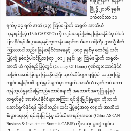
ရှီးပြည်နယ်၊ နန်နင်း
မြို့၌ ၂၀၁၆ ခုနှစ်၊
စက်တင်ဘာ ၁၁
ရက်မှ ၁၄ ရက် အထိ (၁၃) ကြိမ်မြောက် တရုတ်-အာဆီယံ
ကုန်စည်ပြပွဲ (13th CAEXPO) ကို ကျင်းပမည်ဖြစ်ရ မြန်မာနိုင်ငံမှ ပါဝင်
ပြသနိုင်ရန် စီးပွားရေးနှင့်ကူးသန်း ရောင်းဝယ်ရေး ဝန်ကြီး ဌာနသို့ ဖိတ်
ကြားလာပါသည်။ မြန်မာနိုင်ငံအနေနှင့် ၂၀ဝ၄ ခုနှစ်မှ စတင်၍ ယင်း
ပြပွဲသို့ နှစ်စဉ်ပါဝင်ပြသခဲ့ရာ ၂၀၁၂ ခုနှစ်၊ (၉) ကြိမ်မြောက် တရုတ်-
အာဆီ ယံ ကုန်စည်ပြပွဲတွင် (Country Of Honor) ဂုဏ်ထူးဆောင်နိုင်ငံ
အဖြစ် အောင်မြင်စွာ ပြသနိုင်ခဲ့ပြီး ဆုတံဆိပ်များ ရရှိခဲ့ပါ သည်။ ပြပွဲ
ကျင်းပရခြင်း၏ ရည်ရွယ်ချက်မှာ တရုတ်-အာဆီယံ လွတ်လပ် သော
ကုန်သွယ်မှုနယ်မြေတည်ထောင်ရေးကို အထောက်အကူပြုရန်နှင့်
တရုတ်နှင့် အာဆီယံနိုင်ငံများအကြား ရင်းနှီးမြှုပ်နှံမှုများ တိုးတက်
ဆောင်ရွက်နိုင်ရန် ဖြစ်ပါသည်။ ယင်းပြပွဲနှင့်အတူ တရုတ်-အာဆီယံ
စီးပွားရေးနှင့် ရင်းနှီးမြှုပ်နှံမှု ထိပ်သီးအစည်းအဝေး (China-ASEAN
Business & Inve-stment Summit-CABIS) ကိုလည်း ပူးတွဲကျင်းပ