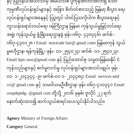
နှင့် ပြည်နယ်အသီးသီးမှ အမယ်သစ် ပို့ကုန်အလားအလာရှိ သော
ကုမ္ပဏီလုပ်ငန်းရှင်များနှင့် အခြား စိတ်ဝင်စားသည့် မြန်မာ့ စီးပွား ရေး
လုပ်ငန်းရှင်များအနေနှင့် ပြပွဲတွင် ပါဝင်ပြသလိုပါက စီးပွားရေးနှင့်
ကူးသန်းရောင်းဝယ်ရေး ဝန်ကြီးဌာန မြန်မာ ကုန်သွယ်မှုမြှင့်တင်ရေး
အဖွဲ့၊ ကုန်သွယ်မှု ဖွံ့ဖြိုးရေးဌာနခွဲ ဖုန်း-ဝ၆၇- ၄၃၀၄၄၆၊ ဖက်စ် -
ဝ၆၇-၄၃၀၁၂၈ ၊ Email: moctrade fair@ gmail.com၊ မြန်မာကုန် သွယ်
မှုဗဟိုဌာန၊ ရန်ကုန်မြို့၊ ဖုန်း- ဝ၁-၂၅၄၀၂၄၊ ဖက်စ်- ဝ၁-၂၅၄၀၂၃၊
Email:
itpic.moc@gmail.com
နှင့် ပြည်ထောင်စု သမ္မတမြန်မာနိုင် ငံ
ကုန်သည်များနှင့် စက်မှုလက်မှု လုပ်ငန်းရှင်များအသင်းချုပ်၊ ဖုန်း -
ဝ၁- ၁-၂၁၄၃၄၄ -၉၊ ဖက်စ်-ဝ၁-၁- ၂၁၄၄၈၄၊ Email: services.umf
cci@ gmail.com နှင့် သမဝါယမဦးစီးဌာန၊ ဖုန်း-ဝ၆၇-၄၁၀၃၄၁ Email:
coopdeptdg- @gmail.com တို့သို့ ၂၀၁၆ ခုနှစ်၊ ဇူလိုင် ၂၂ ရက်
နောက်ဆုံးထား၍ ဆက်သွယ်စာရင်းပေးသွင်းနိုင်ပါသည်။
Agency
Ministry of Foreign Affairs
Category
General