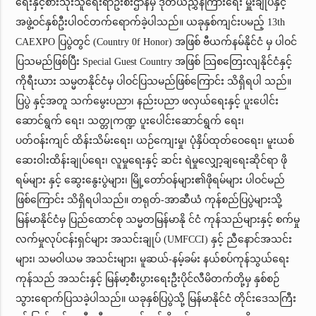
ရေးနှင့်စားသုံးသူရေးရာဦးစီးဌာနမှ ဒုတိယညွှန်ကြားရေး မှူးချုပ်နှင့်
အဖွဲ့ဝင်နှစ်ဦးပါဝင်တက်ရောက်ခဲ့ပါသည်။ ယခုနှစ်ကျင်းပမည့် 13th
CAEXPO ပြပွဲတွင် (Country 0f Honor) အဖြစ် ဗီယက်နမ်နိုင်ငံ မှ ပါဝင်
ပြသမည်ဖြစ်ပြီး Special Guest Country အဖြစ် သြစတြေးလျနိုင်ငံနှင့်
ကိုရီးယား သမ္မတနိုင်ငံမှ ပါဝင်ပြသမည်ဖြစ်ကြောင်း သိရှိရပါ သည်။
ပြပွဲ နှင့်အတူ သက်မွေးပညာ၊ နည်းပညာ ဖလှယ်ရေးနှင့် ပူးပေါင်း
ဆောင်ရွက် ရေး၊ သတ္တုကဏ္ဍ ပူးပေါင်းဆောင်ရွက် ရေး၊
ပတ်ဝန်းကျင် ထိန်းသိမ်းရေး၊ ယဉ်ကျေးမှု၊ ပုံနှိပ်ထုတ်ဝေရေး၊ မူးယစ်
ဆေးဝါးထိန်းချုပ်ရေး၊ လူမှုရေးနှင့် ဆင်း ရဲမှုလျှော့ချရေးဆိုင်ရာ ဖို
ရမ်များ နှင့် ဆွေးနွေးပွဲများ၊ မြို့တော်ဝန်များ၏ဖိုရမ်များ ပါဝင်မည်
ဖြစ်ကြောင်း သိရှိရပါသည်။ တရုတ်-အာဆီယံ ကုန်စည်ပြပွဲများသို့
မြန်မာနိုင်ငံမှ ပြည်ထောင်စု သမ္မတမြန်မာနို င်ငံ ကုန်သည်များနှင့် စက်မှု
လက်မှုလုပ်ငန်းရှင်များ အသင်းချုပ် (UMFCCI) နှင့် ညီနောင်အသင်း
များ၊ သမဝါယမ အသင်းများ၊ မူဆယ်-နမ့်ခမ်း နယ်စပ်ကုန်သွယ်ရေး
ကုန်သည် အသင်းနှင့် မြန်မာ့စီးပွားရေးဦးပိုင်လီမိတက်တို့မှ နှစ်စဉ်
သွားရောက်ပြသခဲ့ပါသည်။ ယခုနှစ်ပြပွဲသို့ မြန်မာနိုင်ငံ တိုင်းဒေသကြီး