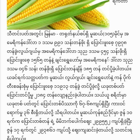
ရက်တာ
သီတင်းပတ်အတွင်း မြန်မာ - တရုတ်နယ်စပ်ရှိ မူဆယ်(၁၀၅)မိုင်မှ အ
မေရိကန်ဒေါ်လာ ၁ ဒသမ ၉၉၁ သန်းတန်ဖိုး ရှိ ပြောင်းဖူးစေ့ ၇၉၇၈
တန်ခွဲ၊လွယ်ဂျယ်မှ အမေရိကန်ဒေါ်လာ သုည ဒသမ ၄၅၄ သန်းဖိုးရှိ
ပြောင်းဖူးစေ့ ၁၅၆၅ တန်နဲ့ ချင်းရွှေဟော်မှ အမေရိကနေ် ဒါ်လာ သုည
ဒသမ ဝ၄၆ သန်း တန်ဖိုးရှိ ပြောင်းတန်ချိန် ၁၈၅ တန် တင်ပို့ခဲ့ပါတယ်။
ယခင်ရက်သတ္တပတ်က မူဆယ်၊ လွယ်ဂျယ်၊ ချင်းရွှေဟော်နဲ့ ကန် ပိုက်
တီးစခန်းစုံမှ ပြောင်းဖူးစေ့ ၁၁၉၁၃ တန်ခွဲ တင်ပို့ခဲ့လို့ ယခုတစ်ပတ်
ပြောင်းတင်ပို့မှု ၂၁၈၄ တန်လျော့နည်းခဲ့ပါတယ်။ သယ်ယူ စရိတ်မှာ
ယခုတစ် ပတ်တွင် ပြောင်းတစ်ပိဿာကို ၆၇-၆၈ကျပ်ရှိပြီး ကားဝင်
ရောက်မှု ၃၆ စီးရှိတယ်လို့ သိရပါတယ်။ မူဆယ်ကုန်စည်ဒိုင်မှာ ဇွန် ၁၀
ရက်က ပြောင်းတစ်တန် ရဲ့ မိမိဘက်ပေါက်ဈေး ၂၉၉၅၅၂ ကျပ်ရှိခဲ့ပြီး
ဇွန် ၁၇ ရက်တွင် ၂၉၃၈၆၁ ကျပ်သို့ ဈေးကျဆင်းခဲ့တယ်လို့ သတင်းရ
ရှိပါတယ်။