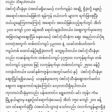
လည်း သိရပါတယ်။
ပဲစင်းငုံသီးနှံမှာ ပဲအဝင်မရှိပေမယ့် လက်ကျန်ပဲ အချို့ ရှိခဲ့လို့ နေ့စဉ်
အရောင်းအဝယ်မဖြစ်ဘဲ ရန်ကုန် ဝယ်လက် များက ရက်ခြားစုပြီး
ဝယ်ယူနေကြတာကြောင့် အရောင်း အဝယ်ဖြစ်သည့်ရက်တွင် အိတ်
၃၀ဝ ကျော် ၄၀ဝ ခန့်အထိ ရောင်းချခဲ့ပါတယ်။ ပဲဈေးကွက်မှာတော့
အခြားပဲများဈေးငြိမ် နေပေမယ့် ပဲစင်းငုံသီးနှံက ဈေး အနည်းငယ်ပိုရ
လာတဲ့အတွက် တစ်တင်းကျပ် ၄၉၀ဝ၀ နဲ့ ယခင်တစ်ပတ်ထက်
ကျပ်တစ် ထောင်ခန့်ပိုရရှိခဲ့တာကို တွေ့ရပါတယ်။ ပဲစင်းငုံသီးနှံမှာ
လည်း လဆန်းရက်က တစ်တင်းကျပ် ၄၇၅၀ဝ၊ လကုန်ရက်မှာ တစ်
တင်းကျပ် ၄၉၀ဝ၀ ဖြင့် လကုန်ရက်မှာ တစ်တင်းကျပ် ၂၅၀ဝ ခန့်ပို
လာခဲ့ပါတယ်။ ယခင်နှစ်ကဇွန်လအတွင်းမတ်ပဲ နှင့် ပဲစင်းငုံသီးနှံမှာ
ဈေးပြိုင်ရရှိပေမယ့် ယခုနှစ်မှာတော့ ပဲစင်းငုံသီးနှံဈေးထက်မတ်ပဲ
ဈေးက ဈေးကောင်းရခဲ့ကြောင်း လေ့လာသိရှိရပါတယ်။
ကုလားပဲသီးနှံမှာလည်း ပန်းတောင်း၊ ရွှေတောင်၊ မင်း တုန်း၊ ကံမ
မြို့နယ်များမှ နေ့စဉ်ဝင်ရောက်ခဲ့ပေမယ့် အိတ် ၁၅၀ ကျော် ၂၀ဝ ခန့်
သာ ဝင်ရောက်ခဲ့ပြီး ပဲအဝင်ပါးသွားခဲ့ သော်လည်း ပဲလက်ကျန်များရှိခဲ့