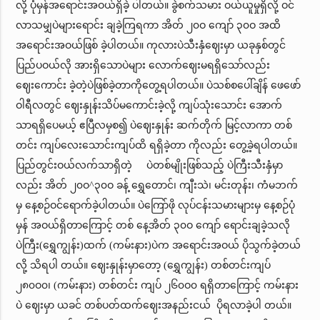
လို့ ပုံမှန်အရောင်းအဝယ်ရှိခဲ့ ပါတယ်။ ခွဲစက်သမား ဝယ်ယူမှုရှိလို့ ဝင်
လာသမျှပဲများရောင်း ချခဲ့ကြရကာ အိတ် ၂၀ဝ ကျော် ၃၀ဝ အထိ
အရောင်းအဝယ်ဖြစ် ခဲ့ပါတယ်။ ကုလားပဲသီးနှံဈေးမှာ ယခုနှစ်တွင်
ပြည်ပဝယ်လို အားရှိသောပဲများ လောက်ဈေးမရရှိသော်လည်း
ဈေးကောင်း ခဲ့တဲ့ပဲဖြစ်ခဲ့တာကိုတွေ့ရပါတယ်။ ပဲသစ်စပေါ်ချိန် ဖေဖော်
ဝါရီလတွင် ဈေးနှုန်းသိပ်မကောင်းခဲ့လို့ ကျပ်သုံးသောင်း အောက်
သာရရှိပေမယ့် ဧပြီလမှစ၍ ပဲဈေးနှုန်း ဆက်တိုက် မြင့်လာကာ တစ်
တင်း ကျပ်လေးသောင်းကျပ်ထိ ရရှိခဲ့တာ ကိုလည်း တွေ့ခဲ့ရပါတယ်။
ပြည်တွင်းဝယ်လက်သာရှိတဲ့ ပဲတစ်မျိုးဖြစ်သည့် ပဲကြီးသီးနှံမှာ
လည်း အိတ် ၂၀ဝ^၃၀ဝ ခန့် ရွှေတောင်၊ ကျီးသဲ၊ မင်းတုန်း၊ ကံမဘက်
မှ နေ့စဉ်ဝင်ရောက်ခဲ့ပါတယ်။ ပဲကြော်ဖို လုပ်ငန်းသမားများမှ နေ့စဉ်ပုံ
မှန် အဝယ်ရှိတာကြောင့် တစ် နေ့အိတ် ၃၀ဝ ကျော် ရောင်းချခဲ့သလို
ပဲကြီး(ရွှေကျွန်း)ထက် (ကမ်းနား)ပဲက အရောင်းအဝယ် ပိုသွက်ခဲ့တယ်
လို့ သိရပါ တယ်။ ဈေးနှုန်းမှာတော့ (ရွှေကျွန်း) တစ်တင်းကျပ်
၂၈၀ဝ၀၊ (ကမ်းနား) တစ်တင်း ကျပ် ၂၆၀ဝ၀ ရရှိတာကြောင့် ကမ်းနား
ပဲ ဈေးမှာ ယခင် တစ်ပတ်ထက်ဈေးအနည်းငယ် ပိုရလာခဲ့ပါ တယ်။