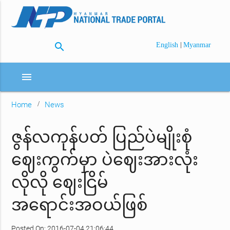
search
|
English
Myanmar
menu
Home
News
ဇွန်လကုန်ပတ် ပြည်ပဲမျိုးစုံ
ဈေးကွက်မှာ ပဲဈေးအားလုံး
လိုလို ဈေးငြိမ်
အရောင်းအဝယ်ဖြစ်
Posted On: 2016-07-04 21:06:44