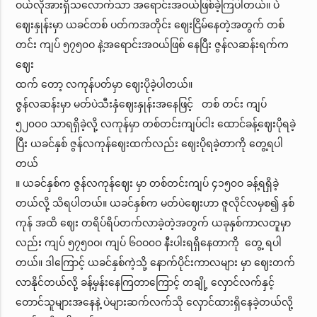
ဝယ်လိုအားရှိသလောက်သာ အရောင်းအဝယ်ဖြစ်ခဲ့ကြပါတယ်။ ပဲ
ဈေးနှုန်းမှာ ယခင်တစ် ပတ်ကအတိုင်း ဈေးငြိမ်နေတဲ့အတွက် တစ်
တင်း ကျပ် ၅၇၅၀ဝ နဲ့အရောင်းအဝယ်ဖြစ် နေပြီး ဇွန်လဆန်းရက်က
ဈေး
ထက် တော့ လကုန်ပတ်မှာ ဈေးပိုခဲ့ပါတယ်။
ဇွန်လဆန်းမှာ မတ်ပဲသီးနှံဈေးနှုန်းအနေဖြင့် တစ် တင်း ကျပ်
၅၂၀ဝ၀ သာရရှိခဲ့လို့ လကုန်မှာ တစ်တင်းကျပ်ငါး ထောင်ခန့်ဈေးပိုရခဲ့
ပြီး ယခင်နှစ် ဇွန်လကုန်ဈေးထက်လည်း ဈေးပိုရခဲ့တာကို တွေ့ရပါ
တယ်
။ ယခင်နှစ်က ဇွန်လကုန်ဈေး မှာ တစ်တင်းကျပ် ၄၁၅၀ဝ ခန့်ရရှိခဲ့
တယ်လို့ သိရပါတယ်။ ယခင်နှစ်က မတ်ပဲဈေးဟာ ဇူလိုင်လမှစ၍ နှစ်
ကုန် အထိ ဈေး တရိပ်ရိပ်တက်လာခဲ့တဲ့အတွက် ယခုနှစ်ကာလတူမှာ
လည်း ကျပ် ၅၇၅၀ဝ၊ ကျပ် ၆၀ဝ၀ဝ နီးပါးရရှိနေတာကို တွေ့ ရပါ
တယ်။ ဒါကြောင့် ယခင်နှစ်ကဲ့သို့ နောက်ပိုင်းကာလများ မှာ ဈေးတက်
လာနိုင်တယ်လို့ ခန့်မှန်းနေကြတာကြောင့် တချို့ လှောင်လက်နှင့်
တောင်သူများအနေနဲ့ ပဲများဆက်လက်သို လှောင်ထားရှိနေခဲ့တယ်လို့