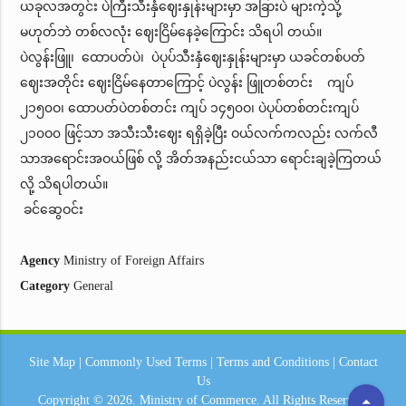
ယခုလအတွင်း ပဲကြီးသီးနှံဈေးနှုန်းများမှာ အခြားပဲ များကဲ့သို့
မဟုတ်ဘဲ တစ်လလုံး ဈေးငြိမ်နေခဲ့ကြောင်း သိရပါ တယ်။
ပဲလွန်းဖြူ၊ ထောပတ်ပဲ၊ ပဲပုပ်သီးနှံဈေးနှုန်းများမှာ ယခင်တစ်ပတ်
ဈေးအတိုင်း ဈေးငြိမ်နေတာကြောင့် ပဲလွန်း ဖြူတစ်တင်း ကျပ်
၂၁၅၀ဝ၊ ထောပတ်ပဲတစ်တင်း ကျပ် ၁၄၅၀ဝ၊ ပဲပုပ်တစ်တင်းကျပ်
၂၁၀ဝ၀ ဖြင့်သာ အသီးသီးဈေး ရရှိခဲ့ပြီး ဝယ်လက်ကလည်း လက်လီ
သာအရောင်းအဝယ်ဖြစ် လို့ အိတ်အနည်းငယ်သာ ရောင်းချခဲ့ကြတယ်
လို့ သိရပါတယ်။
ခင်ဆွေဝင်း
Agency
Ministry of Foreign Affairs
Category
General
Site Map
|
Commonly Used Terms
|
Terms and Conditions
|
Contact
Us
arrow_drop_up
Copyright © 2026.
Ministry of Commerce.
All Rights Reserved.