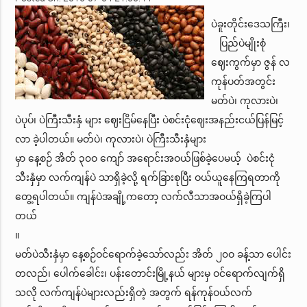
ပဲခူးတိုင်းဒေသကြီး၊
ပြည်ပဲမျိုးစုံ
ဈေးကွက်မှာ ဇွန် လ
ကုန်ပတ်အတွင်း
မတ်ပဲ၊ ကုလားပဲ၊
ပဲပုပ်၊ ပဲကြီးသီးနှံ များ ဈေးငြိမ်နေပြီး ပဲစင်းငုံဈေးအနည်းငယ်ပြန်မြင့်
လာ ခဲ့ပါတယ်။ မတ်ပဲ၊ ကုလားပဲ၊ ပဲကြီးသီးနှံများ
မှာ နေ့စဉ် အိတ် ၃၀ဝ ကျော် အရောင်းအဝယ်ဖြစ်ခဲ့ပေမယ့် ပဲစင်းငုံ
သီးနှံမှာ လက်ကျန်ပဲ သာရှိခဲ့လို့ ရက်ခြားစုပြီး ဝယ်ယူနေကြရတာကို
တွေ့ရပါတယ်။ ကျန်ပဲအချို့ကတော့ လက်လီသာအဝယ်ရှိခဲ့ကြပါ
တယ်
။
မတ်ပဲသီးနှံမှာ နေ့စဉ်ဝင်ရောက်ခဲ့သော်လည်း အိတ် ၂၀ဝ ခန့်သာ ပေါင်း
တလည်၊ ပေါက်ခေါင်း၊ ပန်းတောင်းမြို့နယ် များမှ ဝင်ရောက်လျက်ရှိ
သလို လက်ကျန်ပဲများလည်းရှိတဲ့ အတွက် ရန်ကုန်ဝယ်လက်