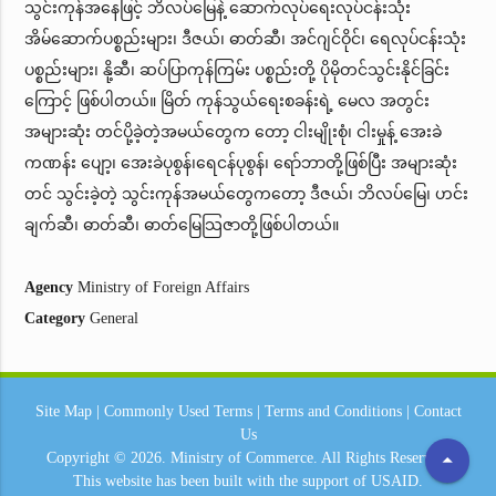
သွင်းကုန်အနေဖြင့် ဘိလပ်မြေနဲ့ ဆောက်လုပ်ရေးလုပ်ငန်းသုံး
အိမ်ဆောက်ပစ္စည်းများ၊ ဒီဇယ်၊ ဓာတ်ဆီ၊ အင်ဂျင်ဝိုင်၊ ရေလုပ်ငန်းသုံး
ပစ္စည်းများ၊ နို့ဆီ၊ ဆပ်ပြာကုန်ကြမ်း ပစ္စည်းတို့ ပိုမိုတင်သွင်းနိုင်ခြင်း
ကြောင့် ဖြစ်ပါတယ်။ မြိတ် ကုန်သွယ်ရေးစခန်းရဲ့ မေလ အတွင်း
အများဆုံး တင်ပို့ခဲ့တဲ့အမယ်တွေက တော့ ငါးမျိုးစုံ၊ ငါးမှုန့် အေးခဲ
ကဏန်း ပျော့၊ အေးခဲပုစွန်၊ရေငန်ပုစွန်၊ ရော်ဘာတို့ဖြစ်ပြီး အများဆုံး
တင် သွင်းခဲ့တဲ့ သွင်းကုန်အမယ်တွေကတော့ ဒီဇယ်၊ ဘိလပ်မြေ၊ ဟင်း
ချက်ဆီ၊ ဓာတ်ဆီ၊ ဓာတ်မြေသြဇာတို့ဖြစ်ပါတယ်။
Agency
Ministry of Foreign Affairs
Category
General
Site Map
|
Commonly Used Terms
|
Terms and Conditions
|
Contact
Us
arrow_drop_up
Copyright © 2026.
Ministry of Commerce.
All Rights Reserved.
This website has been built with the support of
USAID.