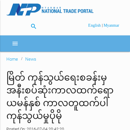
search
|
English
Myanmar
menu
Home
News
မြိတ် ကုန်သွယ်ရေးစခန်းမှ
အနီးစပ်ဆုံးကာလထက်ရော
ယမန်နှစ် ကာလတူထက်ပါ
ကုန်သွယ်မှုပိုမို
Posted On: 2016-07-04 20:42:20