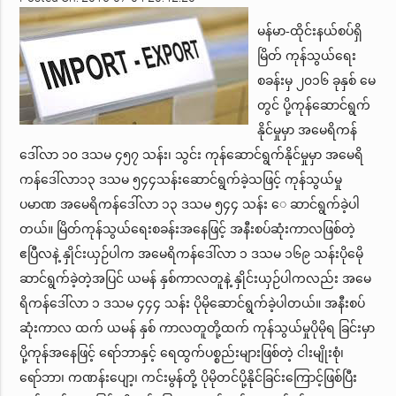
မန်မာ-ထိုင်းနယ်စပ်ရှိ
မြိတ် ကုန်သွယ်ရေး
စခန်းမှ ၂၀၁၆ ခုနှစ် မေ
တွင် ပို့ကုန်ဆောင်ရွက်
နိုင်မှုမှာ အမေရိကန်
ဒေါ်လာ ၁၀ ဒသမ ၄၅၇ သန်း၊ သွင်း ကုန်ဆောင်ရွက်နိုင်မှုမှာ အမေရိ
ကန်ဒေါ်လာ၁၃ ဒသမ ၅၄၄သန်းဆောင်ရွက်ခဲ့သဖြင့် ကုန်သွယ်မှု
ပမာဏ အမေရိကန်ဒေါ်လာ ၁၃ ဒသမ ၅၄၄ သန်း ေ ဆာင်ရွက်ခဲ့ပါ
တယ်။ မြိတ်ကုန်သွယ်ရေးစခန်းအနေဖြင့် အနီးစပ်ဆုံးကာလဖြစ်တဲ့
ဧပြီလနဲ့ နှိုင်းယှဉ်ပါက အမေရိကန်ဒေါ်လာ ၁ ဒသမ ၁၆၉ သန်းပိုမေို
ဆာင်ရွက်ခဲ့တဲ့အပြင် ယမန် နှစ်ကာလတူနဲ့ နှိုင်းယှဉ်ပါကလည်း အမေ
ရိကန်ဒေါ်လာ ၁ ဒသမ ၄၄၄ သန်း ပိုမိုဆောင်ရွက်ခဲ့ပါတယ်။ အနီးစပ်
ဆုံးကာလ ထက် ယမန် နှစ် ကာလတူတို့ထက် ကုန်သွယ်မှုပိုမိုရ ခြင်းမှာ
ပို့ကုန်အနေဖြင့် ရော်ဘာနှင့် ရေထွက်ပစ္စည်းများဖြစ်တဲ့ ငါးမျိုးစုံ၊
ရော်ဘာ၊ ကဏန်းပျော့၊ ကင်းမွန်တို့ ပိုမိုတင်ပို့နိုင်ခြင်းကြောင့်ဖြစ်ပြီး