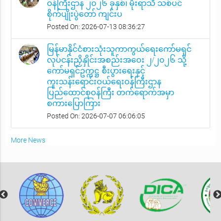
ဝန်ကြီးဌာန ၂၀၂၆ ခုနှစ်၊ မိုးရာသီ သစ်ပင်
စိုက်ပျိုးပွဲတော် ကျင်းပ
Posted On: 2026-07-13 08:36:27
မြန်မာနိုင်ငံစားသုံးသူကာကွယ်ရေးကော်မရှင်
လုပ်ငန်းညှိနှိုင်းအစည်းအဝေး ၂/၂၀၂၆ သို့
ကော်မရှင်ဥက္ကဋ္ဌ စီးပွားရေးနှင့်
ကူးသန်းရောင်းဝယ်ရေးဝန်ကြီးဌာန
ပြည်ထောင်စုဝန်ကြီး တက်ရောက်အမှာ
စကားပြောကြား
Posted On: 2026-07-07 06:06:05
More News