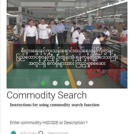
စီးပွားရေးနှင့်ကူးသန်းရောင်းဝယ်ရေးဝန်ကြီးဌာန၊
ပြည်ထောင်စုဝန်ကြီး ဦးထွန်းအုံ ရန်ကုန်တိုင်းဒေသကြီး
အတွင်းရှိ စက်ရုံများအား ကြည့်ရှုစစ်ဆေး
Commodity Search
Instructions for using commodity search function
Enter commodity HSCODE or Description *
HS Code
Description