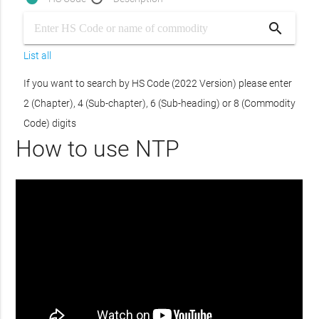
search
List all
If you want to search by HS Code (2022 Version) please enter
2 (Chapter), 4 (Sub-chapter), 6 (Sub-heading) or 8 (Commodity
Code) digits
How to use NTP