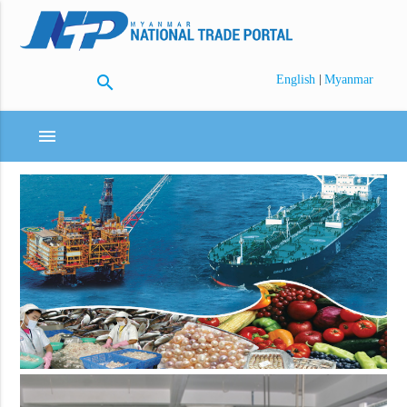
search
|
English
Myanmar
menu