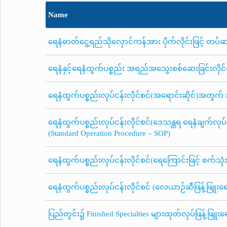
Name
ရေနံဓာတ်ငွေ့ရည်သိုလှောင်ကန်အား ပိုက်လိုင်းဖြင့် တပ်ဆင်
ရေနံနှင့်ရေနံထွက်ပစ္စည်း အရည်အသွေးစစ်ဆေးခြင်းလို
ရေနံထွက်ပစ္စည်းလုပ်ငန်းလိုင်စင်(အရောင်းဆိုင်)အတွက
ရေနံထွက်ပစ္စည်းလုပ်ငန်းလိုင်စင်(ဒေသန္တရ ရေနံချက်လုပ်
(Standard Operation Procedure – SOP)
ရေနံထွက်ပစ္စည်းလုပ်ငန်းလိုင်စင်(ရေကြောင်းဖြင့် စက်
ရေနံထွက်ပစ္စည်းလုပ်ငန်းလိုင်စင် (လေယာဉ်ဆီဖြန့်ဖြူး
ပြည်တွင်း၌ Finished Specialties များထုတ်လုပ်ဖြန့်ဖြူးရ