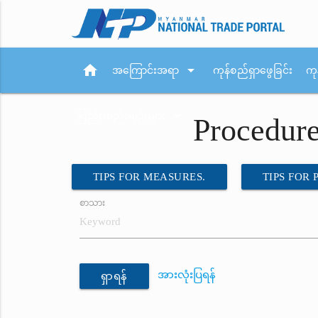
home
arrow_drop_down
အကြောင်းအရာ
ကုန်စည်ရှာဖွေခြင်း
ကု
arrow_drop_down
ပြည်ပစည်းမျဉ်းများ
Procedur
TIPS FOR MEASURES.
TIPS FOR
စာသား
အားလုံးပြရန်
ရှာရန်