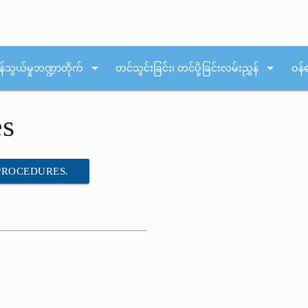
arrow_drop_down
arrow_drop_down
န်သွယ်မှုဘဏ္ဍာတိုက်
တင်သွင်းခြင်း၊ တင်ပို့ခြင်းလမ်းညွှန်
ဝန်
es
 PROCEDURES.