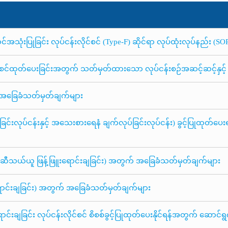
အသုံးပြုခြင်း လုပ်ငန်းလိုင်စင် (Type-F) ဆိုင်ရာ လုပ်ထုံးလုပ်နည်း (SO
င်စင်ထုတ်ပေးခြင်းအတွက် သတ်မှတ်ထားသော လုပ်ငန်းစဉ်အဆင့်ဆင့်နှင့်
် အခြေခံသတ်မှတ်ချက်များ
ခြင်းလုပ်ငန်းနှင့် အသေးစားရေနံ ချက်လုပ်ခြင်းလုပ်ငန်း) ခွင့်ပြုထုတ်
သုံးဆီသယ်ယူ ဖြန့်ဖြူးရောင်းချခြင်း) အတွက် အခြေခံသတ်မှတ်ချက်များ
ရောင်းချခြင်း) အတွက် အခြေခံသတ်မှတ်ချက်များ
ောင်းချခြင်း လုပ်ငန်းလိုင်စင် စိစစ်ခွင့်ပြုထုတ်ပေးနိုင်ရန်အတွက် ဆောင်