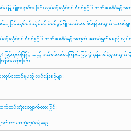
းဖြန့်ဖြူးရောင်းချခြင်း လုပ်ငန်းလိုင်စင် စိစစ်ခွင့်ပြုထုတ်ပေးနိုင်ရန
းချခြင်းလုပ်ငန်းလိုင်စင် စိစစ်ခွင့်ပြု ထုတ်ပေး နိုင်ရန်အတွက် ဆောင်ရ
်ငန်းလိုင်စင် စိစစ်ခွင့်ပြုထုတ်ပေးနိုင်ရန်အတွက် ဆောင်ရွက်ရမည့် လုပ်
င့်ထုတ်ပြန်ခဲ့ သည့် နယ်စပ်လမ်းကြောင်းဖြင့် ပို့ကုန်တင်ပို့မှုအတွက် ပို့
ြောင်းကြားခြင်း
်ထားလုပ်ဆောင်ရမည့် လုပ်ငန်းစဉ်များ
င်သက်တမ်းတိုးလျှောက်ထားခြင်း
ှောက်ထားသည့်လုပ်ငန်းစဉ်