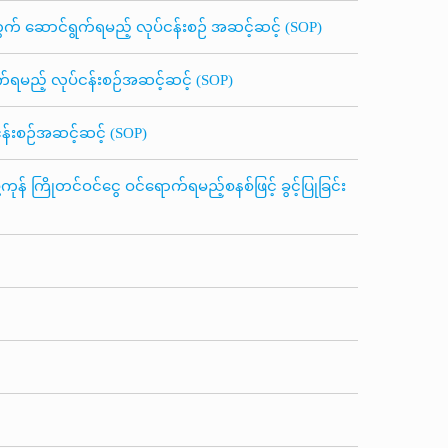
်အတွက် ဆောင်ရွက်ရမည့် လုပ်ငန်းစဉ် အဆင့်ဆင့် (SOP)
ွက်ရမည့် လုပ်ငန်းစဉ်အဆင့်ဆင့် (SOP)
ငန်းစဉ်အဆင့်ဆင့် (SOP)
ကုန် ကြိုတင်ဝင်ငွေ ဝင်ရောက်ရမည့်စနစ်ဖြင့် ခွင့်ပြုခြင်း