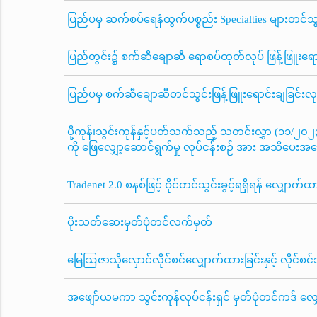
ပြည်ပမှ ဆက်စပ်ရေနံထွက်ပစ္စည်း Specialties များတင်သွင်
ပြည်တွင်း၌ စက်ဆီချောဆီ ရောစပ်ထုတ်လုပ် ဖြန့်ဖြူးရောင်
ပြည်ပမှ စက်ဆီချောဆီတင်သွင်းဖြန့်ဖြူးရောင်းချခြင်းလုပ
ပို့ကုန်၊သွင်းကုန်နှင့်ပတ်သက်သည့် သတင်းလွှာ (၁၁/၂၀၂၃) ဖြ
ကို ဖြေလျှော့ဆောင်ရွက်မှု လုပ်ငန်းစဉ် အား အသိပေးအက
Tradenet 2.0 စနစ်ဖြင့် ဝိုင်တင်သွင်းခွင့်ရရှိရန် လျှောက
ပိုးသတ်ဆေးမှတ်ပုံတင်လက်မှတ်
မြေဩဇာသိုလှောင်လိုင်စင်လျှောက်ထားခြင်းနှင့် လိုင်စ
အဖျော်ယမကာ သွင်းကုန်လုပ်ငန်းရှင် မှတ်ပုံတင်ကဒ် လျ