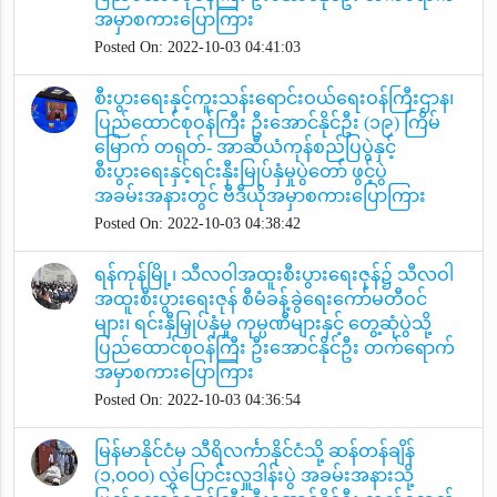
အမှာစကားပြောကြား
Posted On: 2022-10-03 04:41:03
စီးပွားရေးနှင့်ကူးသန်းရောင်းဝယ်ရေးဝန်ကြီးဌာန၊
ပြည်ထောင်စုဝန်ကြီး ဦးအောင်နိုင်ဦး (၁၉) ကြိမ်
မြောက် တရုတ်- အာဆီယံကုန်စည်ပြပွဲနှင့်
စီးပွားရေးနှင့်ရင်းနှီးမြုပ်နှံမှုပွဲတော် ဖွင့်ပွဲ
အခမ်းအနားတွင် ဗီဒီယိုအမှာစကားပြောကြား
Posted On: 2022-10-03 04:38:42
ရန်ကုန်မြို့၊ သီလဝါအထူးစီးပွားရေးဇုန်၌ သီလဝါ
အထူးစီးပွားရေးဇုန် စီမံခန့်ခွဲရေးကော်မတီဝင်
များ၊ ရင်းနှီမြှုပ်နှံမှု ကုမ္ပဏီများနှင့် တွေ့ဆုံပွဲသို့
ပြည်ထောင်စုဝန်ကြီး ဦးအောင်နိုင်ဦး တက်ရောက်
အမှာစကားပြောကြား
Posted On: 2022-10-03 04:36:54
မြန်မာနိုင်ငံမှ သီရိလင်္ကာနိုင်ငံသို့ ဆန်တန်ချိန်
(၁,၀၀၀) လွှဲပြောင်းလှူဒါန်းပွဲ အခမ်းအနားသို့