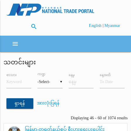
search
|
English
Myanmar
menu
သတင်းများ
ကဏ္ဍ
စာသား
နေ့မှ
နေ့အထိ
▼
အားလုံးပြရန်
ရှာရန်
Displaying 46 - 60 of 1074 results
မြန်မာ-တရုတ်နယ်စပ် စီးပွားရေးပူးပေါင်း