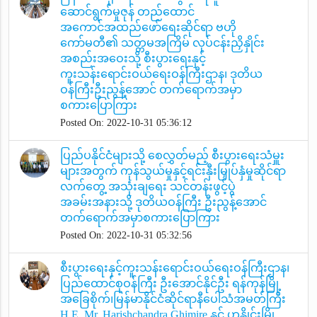
ဆောင်ရွက်မှုဇုန် တည်ထောင်
အကောင်အထည်ဖော်ရေးဆိုင်ရာ ဗဟို
ကော်မတီ၏ သတ္တမအကြိမ် လုပ်ငန်းညှိနှိုင်း
အစည်းအဝေးသို့ စီးပွားရေးနှင့်
ကူးသန်းရောင်းဝယ်ရေးဝန်ကြီးဌာန၊ ဒုတိယ
ဝန်ကြီးဦးညွန့်အောင် တက်ရောက်အမှာ
စကားပြောကြား
Posted On: 2022-10-31 05:36:12
ပြည်ပနိုင်ငံများသို့ စေလွှတ်မည့် စီးပွားရေးသံမှူး
များအတွက် ကုန်သွယ်မှုနှင့်ရင်းနှီးမြှုပ်နှံမှုဆိုင်ရာ
လက်တွေ့ အသုံးချရေး သင်တန်းဖွင့်ပွဲ
အခမ်းအနားသို့ ဒုတိယဝန်ကြီး ဦးညွန့်အောင်
တက်ရောက်အမှာစကားပြောကြား
Posted On: 2022-10-31 05:32:56
စီးပွားရေးနှင့်ကူးသန်းရောင်းဝယ်ရေးဝန်ကြီးဌာန၊
ပြည်ထောင်စုဝန်ကြီး ဦးအောင်နိုင်ဦး ရန်ကုန်မြို့
အခြေစိုက်၊မြန်မာနိုင်ငံဆိုင်ရာနီပေါသံအမတ်ကြီး
H.E. Mr. Harishchandra Ghimire နှင့် ဟနွိုင်းမြို့