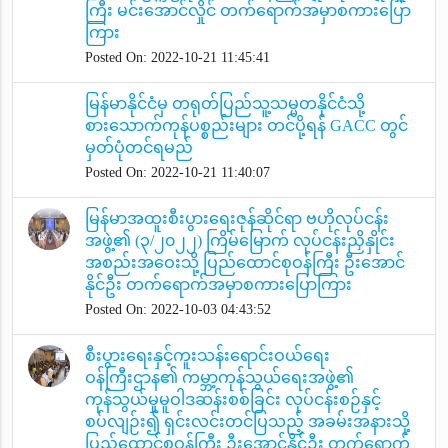
ကြီး မင်းအောင်လှိုင် တက်ရောက်အမှာစကားပြော
ကြား
Posted On: 2022-10-21 11:45:41
မြန်မာနိုင်ငံမှ တရုတ်ပြည်သူ့သမ္မတနိုင်ငံသို့
စားသောက်ကုန်ပစ္စည်းများ တင်ပို့ရန် GACC တွင်
မှတ်ပုံတင်ရမည်
Posted On: 2022-10-21 11:40:07
မြန်မာအထူးစီးပွားရေးဇုန်ဆိုင်ရာ ဗဟိုလုပ်ငန်း
အဖွဲ့၏ (၃/၂၀၂၂) ကြိမ်မြောက် လုပ်ငန်းညှိနှိုင်း
အစည်းအဝေးသို့ ပြည်ထောင်စုဝန်ကြီး ဦးအောင်
နိုင်ဦး တက်ရောက်အမှာစကားပြောကြား
Posted On: 2022-10-03 04:43:52
စီးပွားရေးနှင့်ကူးသန်းရောင်းဝယ်ရေး
ဝန်ကြီးဌာန၏ ကမ္ဘာ့ကုန်သွယ်ရေးအဖွဲ့၏
ကုန်သွယ်မှုမူဝါဒဆန်းစစ်ခြင်း လုပ်ငန်းစဉ်နှင့်
စပ်လျဉ်း၍ ရှင်းလင်းတင်ပြသည့် အခမ်းအနားသို့
ပြည်ထောင်စုဝန်ကြီး ဦးအောင်နိုင်ဦး တက်ရောက်