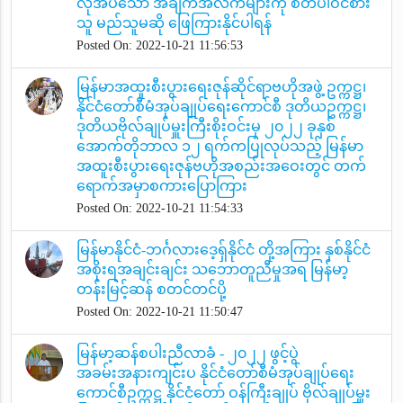
လိုအပ်သော အချက်အလက်များကို စိတ်ပါဝင်စား
သူ မည်သူမဆို ဖြေကြားနိုင်ပါရန်
Posted On: 2022-10-21 11:56:53
မြန်မာအထူးစီးပွားရေးဇုန်ဆိုင်ရာဗဟိုအဖွဲ့ ဥက္ကဋ္ဌ၊
နိုင်ငံတော်စီမံအုပ်ချုပ်ရေးကောင်စီ ဒုတိယဥက္ကဋ္ဌ၊
ဒုတိယဗိုလ်ချုပ်မှူးကြီးစိုးဝင်းမှ ၂၀၂၂ ခုနှစ်
အောက်တိုဘာလ ၁၂ ရက်ကပြုလုပ်သည့် မြန်မာ
အထူးစီးပွားရေးဇုန်ဗဟိုအစည်းအဝေးတွင် တက်
ရောက်အမှာစကားပြောကြား
Posted On: 2022-10-21 11:54:33
မြန်မာနိုင်ငံ-ဘင်္ဂလားဒေ့ရှ်နိုင်ငံ တို့အကြား နှစ်နိုင်ငံ
အစိုးရအချင်းချင်း သဘောတူညီမှုအရ မြန်မာ့
တန်းမြင့်ဆန် စတင်တင်ပို့
Posted On: 2022-10-21 11:50:47
မြန်မာ့ဆန်စပါးညီလာခံ - ၂၀၂၂ ဖွင့်ပွဲ
အခမ်းအနားကျင်းပ နိုင်ငံတော်စီမံအုပ်ချုပ်ရေး
ကောင်စီဥက္ကဋ္ဌ နိုင်ငံတော် ဝန်ကြီးချုပ် ဗိုလ်ချုပ်မှူး