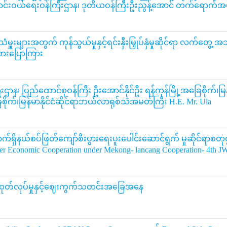
ရောင်းဝယ်ရေးဝန်ကြီးဌာန၊ ဒုတိယဝန်ကြီးဦးညွန့်အောင် တက်ရောက်
းသံမှူးများအတွက် ကုန်သွယ်မှုနှင့်ရင်းနှီးမြှုပ်နှံမှုဆိုင်ရာ လက်တွေ့
ကားပြောကြား
းဌာန၊ ပြည်ထောင်စုဝန်ကြီး ဦးအောင်နိုင်ဦး ရန်ကုန်မြို့အခြေစိုက်၊မြ
အခြေစိုက်၊မြန်မာနိုင်ငံဆိုင်ရာဘယ်လာရုစ်သံအမတ်ကြီး H.E. Mr. Ula
ောက်ရှိနယ်စပ်ဖြတ်ကျော်စီးပွားရေးပူးပေါင်းဆောင်ရွက် မှုဆိုင်ရာစ
er Economic Cooperation under Mekong- lancang Cooperation- 4th J
ုက်ပျိုးထုတ်လုပ်မှုနှင့်ဈေးကွက်သတင်းအခြေအနေ