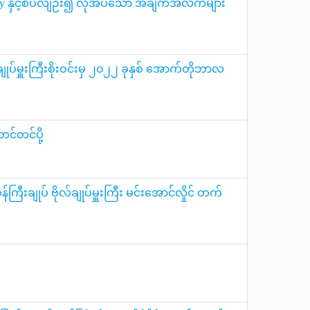
urvey နှင့်စပ်လျဉ်း၍ လိုအပ်သော အချက်အလက်များ
်ချုပ်မှူးကြီးစိုးဝင်းမှ ၂၀၂၂ ခုနှစ် အောက်တိုဘာလ
တင်တင်ပို့
ကြီးချုပ် ဗိုလ်ချုပ်မှူးကြီး မင်းအောင်လှိုင် တက်