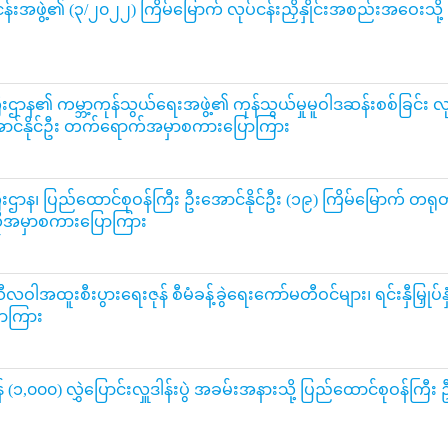
်ငန်းအဖွဲ့၏ (၃/၂၀၂၂) ကြိမ်မြောက် လုပ်ငန်းညှိနှိုင်းအစည်းအဝေးသိ
ီးဌာန၏ ကမ္ဘာ့ကုန်သွယ်ရေးအဖွဲ့၏ ကုန်သွယ်မှုမူဝါဒဆန်းစစ်ခြင်း လု
အောင်နိုင်ဦး တက်ရောက်အမှာစကားပြောကြား
ဌာန၊ ပြည်ထောင်စုဝန်ကြီး ဦးအောင်နိုင်ဦး (၁၉) ကြိမ်မြောက် တရုတ်- အ
ီဒီယိုအမှာစကားပြောကြား
ါအထူးစီးပွားရေးဇုန် စီမံခန့်ခွဲရေးကော်မတီဝင်များ၊ ရင်းနှီမြှုပ်နှံမှ
ောကြား
တန်ချိန် (၁,၀၀၀) လွှဲပြောင်းလှူဒါန်းပွဲ အခမ်းအနားသို့ ပြည်ထောင်စု