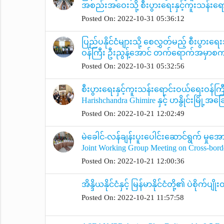
အစည်းအဝေးသို့ စီးပွားရေးနှင့်ကူးသန်း
Posted On: 2022-10-31 05:36:12
ပြည်ပနိုင်ငံများသို့ စေလွှတ်မည့် စီးပွားရေ
ဝန်ကြီး ဦးညွန့်အောင် တက်ရောက်အမှာစ
Posted On: 2022-10-31 05:32:56
စီးပွားရေးနှင့်ကူးသန်းရောင်းဝယ်ရေးဝန်ကြီ
Harishchandra Ghimire နှင့် ဟနွိုင်းမြို့
Posted On: 2022-10-21 12:02:49
မဲခေါင်-လန်ချန်းပူးပေါင်းဆောင်ရွက် မှုအ
Joint Working Group Meeting on Cross-bord
Posted On: 2022-10-21 12:00:36
အိန္ဒိယနိုင်ငံနှင့် မြန်မာနိုင်ငံတို့၏ ပဲစိ
Posted On: 2022-10-21 11:57:58