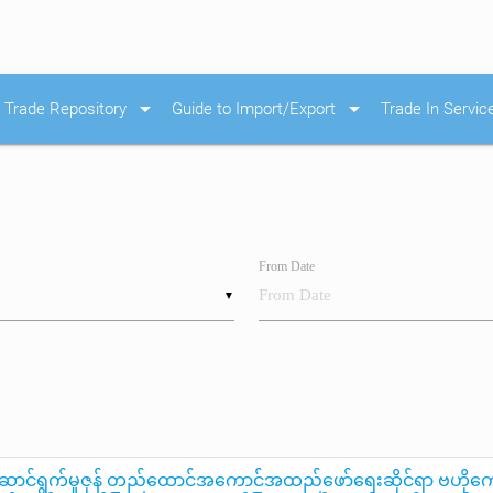
arrow_drop_down
arrow_drop_down
Trade Repository
Guide to Import/Export
Trade In Servic
From Date
▼
းဆောင်ရွက်မှုဇုန် တည်ထောင်အကောင်အထည်ဖော်ရေးဆိုင်ရာ ဗဟိုကော