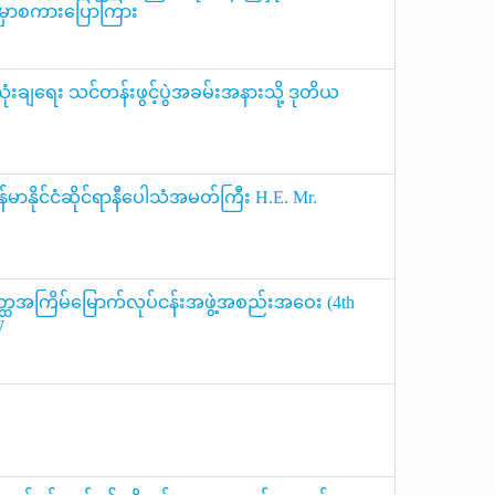
အမှာစကားပြောကြား
 အသုံးချရေး သင်တန်းဖွင့်ပွဲအခမ်းအနားသို့ ဒုတိယ
န်မာနိုင်ငံဆိုင်ရာနီပေါသံအမတ်ကြီး H.E. Mr.
တုတ္ထအ​ကြိမ်မြောက်လုပ်ငန်းအဖွဲ့အစည်းအဝေး (4th
W