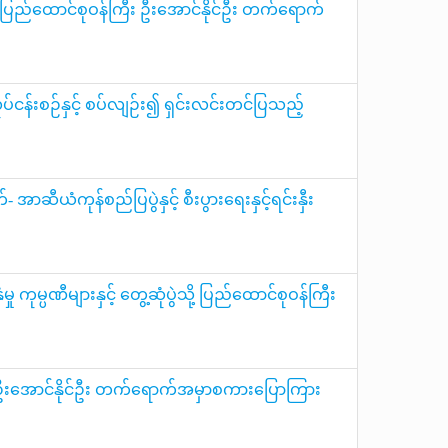
ု့ ပြည်ထောင်စုဝန်ကြီး ဦးအောင်နိုင်ဦး တက်ရောက်
ပ်ငန်းစဉ်နှင့် စပ်လျဉ်း၍ ရှင်းလင်းတင်ပြသည့်
ာဆီယံကုန်စည်ပြပွဲနှင့် စီးပွားရေးနှင့်ရင်းနှီး
ု ကုမ္ပဏီများနှင့် တွေ့ဆုံပွဲသို့ ပြည်ထောင်စုဝန်ကြီး
ဝန်ကြီး ဦးအောင်နိုင်ဦး တက်ရောက်အမှာစကားပြောကြား