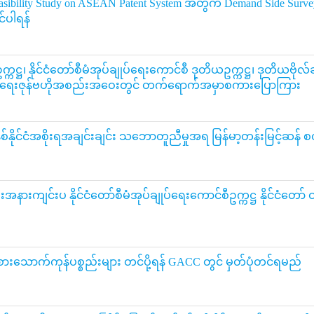
Feasibility Study on ASEAN Patent System အတွက် Demand Side S
်ပါရန်
က္ကဋ္ဌ၊ နိုင်ငံတော်စီမံအုပ်ချုပ်ရေးကောင်စီ ဒုတိယဥက္ကဋ္ဌ၊ ဒုတိယဗိုလ
ွားရေးဇုန်ဗဟိုအစည်းအဝေးတွင် တက်ရောက်အမှာစကားပြောကြား
ား နှစ်နိုင်ငံအစိုးရအချင်းချင်း သဘောတူညီမှုအရ မြန်မာ့တန်းမြင့်ဆန် စ
နားကျင်းပ နိုင်ငံတော်စီမံအုပ်ချုပ်ရေးကောင်စီဥက္ကဋ္ဌ နိုင်ငံတော် ဝန်
ို့စားသောက်ကုန်ပစ္စည်းများ တင်ပို့ရန် GACC တွင် မှတ်ပုံတင်ရမည်