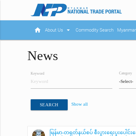
home
arrow_drop_down
About Us
Commodity Search
Myanmar 
News
Category
Keyword
Show all
SEARCH
မြန်မာ-တရုတ်နယ်စပ် စီးပွားရေးပူးပေါင်