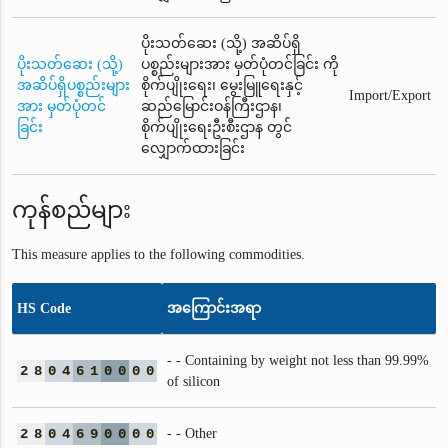
ပိုးသတ်ဆေး (သို့) အဆိပ်ရှိ
ပိုးသတ်ဆေး (သို့)
ပစ္စည်းများအား မှတ်ပုံတင်ခြင်း ကို
အဆိပ်ရှိပစ္စည်းများ
စိုက်ပျိုးရေး၊ မွေးမြူရေးနှင့်
Import/Export
အား မှတ်ပုံတင်
ဆည်မြောင်းဝန်ကြီးဌာန၊
ခြင်း
စိုက်ပျိုးရေးဦးစီးဌာန တွင်
လျှောက်ထားခြင်း
ကုန်စည်များ
This measure applies to the following commodities.
HS Code
အကြောင်းအရာ
- - Containing by weight not less than 99.99%
2
8
0
4
6
1
0
0
0
0
of silicon
2
8
0
4
6
9
0
0
0
0
- - Other