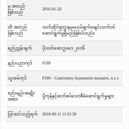
မှ အတည်
2016-01-20
ဖြစ်သည်
ထိ အတည်
သက်ဆိုင်ရာဌာနမှမပယ်ဖျက်မချင်းသက်ဝင်
ဖြစ်သည်
ဆောင်ရွက်မှုရှိမည်ဖြစ်ပါသည်။
ရည်ညွှန်းချက်
ပိုသတ်ဆေးဥပဒေ ၂၀၁၆
နည်းပညာကုဒ်
P189
ယူအမ်ကုဒ်
P189 - Conformity Assessment measures, n.e.s.
စည်းမျဉ်းအမျိုး
ပို့ကုန်နှင့်ဆက်စပ်သောစီမံဆောင်ရွက်မှုများ
အစား
ပြင်ဆင်သည့်ရက်
2018-09-11 11:03:58