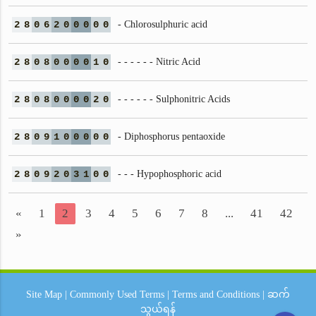
2
8
0
6
2
0
0
0
0
0
- Chlorosulphuric acid
2
8
0
8
0
0
0
0
1
0
- - - - - - Nitric Acid
2
8
0
8
0
0
0
0
2
0
- - - - - - Sulphonitric Acids
2
8
0
9
1
0
0
0
0
0
- Diphosphorus pentaoxide
2
8
0
9
2
0
3
1
0
0
- - - Hypophosphoric acid
«
1
2
3
4
5
6
7
8
...
41
42
»
Site Map
|
Commonly Used Terms
|
Terms and Conditions
|
ဆက်
သွယ်ရန်