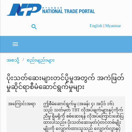
search
|
English
Myanmar
menu
အစသို့
စည်းမျည်းများ
ပိုးသတ်ဆေးများတင်ပို့မှုအတွက် အကဲဖြတ်
မှုဆိုင်ရာစီမံဆောင်ရွက်မှုများ
အကြောင်းအရာ
ဤစီမံဆောင်ရွက်မှု (အခန်း ၄၊ အပိုဒ် ၁၆)
သည် သတ်မှတ် TBT လိုအပ်ချက်များနှင့်ကိုက်
ညီမှု ရှိမရှိကို စစ်ဆေးရန် လိုအပ်ကြောင်းဖော်ပြ
ထားပါသည်။ ပိုးသတ်ဆေးမှတ်ပုံတင်တစ်မျိုး
မျိုးကို လျှောက်ထားသူသည် လျှောက်လွှာနှင့်