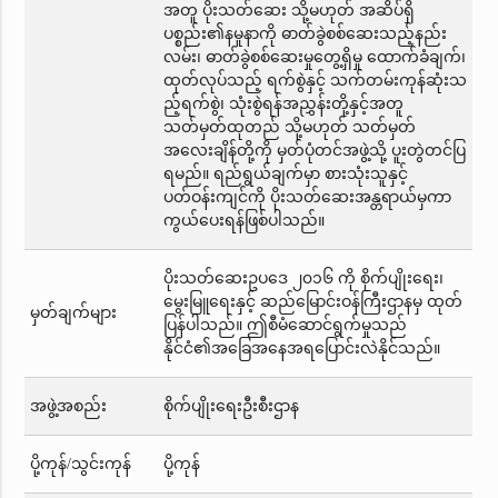
အတူ ပိုးသတ်ဆေး သို့မဟုတ် အဆိပ်ရှိ
ပစ္စည်း၏နမူနာကို ဓာတ်ခွဲစစ်ဆေးသည့်နည်း
လမ်း၊ ဓာတ်ခွဲစစ်ဆေးမှုတွေ့ရှိမှု ထောက်ခံချက်၊
ထုတ်လုပ်သည့် ရက်စွဲနှင့် သက်တမ်းကုန်ဆုံးသ
ည့်ရက်စွဲ၊ သုံးစွဲရန်အညွှန်းတို့နှင့်အတူ
သတ်မှတ်ထုတည် သို့မဟုတ် သတ်မှတ်
အလေးချိန်တို့ကို မှတ်ပုံတင်အဖွဲ့သို့ ပူးတွဲတင်ပြ
ရမည်။ ရည်ရွယ်ချက်မှာ စားသုံးသူနှင့်
ပတ်ဝန်းကျင်ကို ပိုးသတ်ဆေးအန္တရာယ်မှကာ
ကွယ်ပေးရန်ဖြစ်ပါသည်။
ပိုးသတ်ဆေးဥပဒေ ၂၀၁၆ ကို စိုက်ပျိုးရေး၊
မွေးမြူရေးနှင့် ဆည်မြောင်းဝန်ကြီးဌာနမှ ထုတ်
မှတ်ချက်များ
ပြန်ပါသည်။ ဤစီမံဆောင်ရွက်မှုသည်
နိုင်ငံ၏အခြေအနေအရပြောင်းလဲနိုင်သည်။
အဖွဲ့အစည်း
စိုက်ပျိုးရေးဦးစီးဌာန
ပို့ကုန်/သွင်းကုန်
ပို့ကုန်