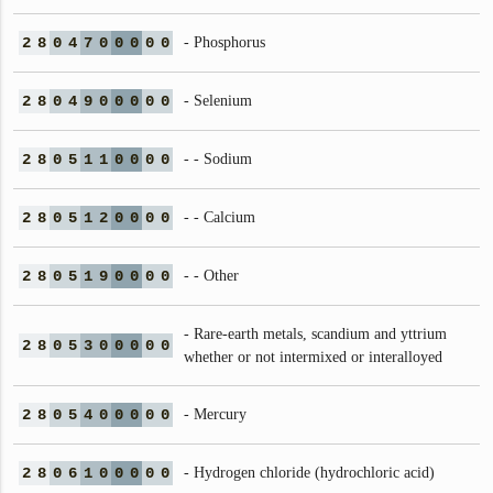
2
8
0
4
7
0
0
0
0
0
- Phosphorus
2
8
0
4
9
0
0
0
0
0
- Selenium
2
8
0
5
1
1
0
0
0
0
- - Sodium
2
8
0
5
1
2
0
0
0
0
- - Calcium
2
8
0
5
1
9
0
0
0
0
- - Other
- Rare-earth metals, scandium and yttrium
2
8
0
5
3
0
0
0
0
0
whether or not intermixed or interalloyed
2
8
0
5
4
0
0
0
0
0
- Mercury
2
8
0
6
1
0
0
0
0
0
- Hydrogen chloride (hydrochloric acid)