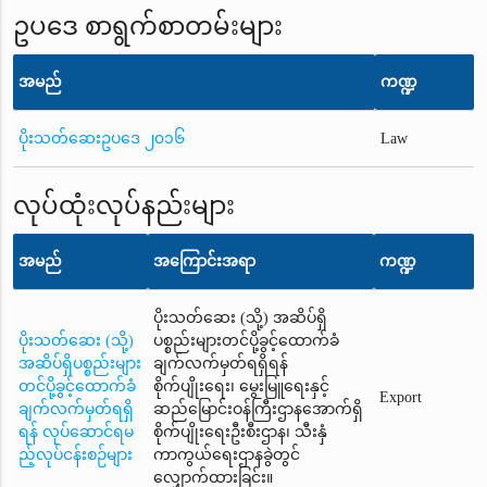
ဥပဒေ စာရွက်စာတမ်းများ
အမည်
ကဏ္ဍ
ပိုးသတ်ဆေးဥပဒေ ၂၀၁၆
Law
လုပ်ထုံးလုပ်နည်းများ
အမည်
အကြောင်းအရာ
ကဏ္ဍ
ပိုးသတ်ဆေး (သို့) အဆိပ်ရှိ
ပိုးသတ်ဆေး (သို့)
ပစ္စည်းများတင်ပို့ခွင့်ထောက်ခံ
အဆိပ်ရှိပစ္စည်းများ
ချက်လက်မှတ်ရရှိရန်
တင်ပို့ခွင့်ထောက်ခံ
စိုက်ပျိုးရေး၊ မွေးမြူရေးနှင့်
Export
ချက်လက်မှတ်ရရှိ
ဆည်မြောင်းဝန်ကြီးဌာနအောက်ရှိ
ရန် လုပ်ဆောင်ရမ
စိုက်ပျိုးရေးဦးစီးဌာန၊ သီးနှံ
ည့်လုပ်ငန်းစဉ်များ
ကာကွယ်ရေးဌာနခွဲတွင်
လျှောက်ထားခြင်း။