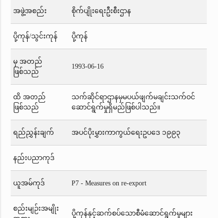
အဖွဲ့အစည်း
စိုက်ပျိုးရေးဦးစီးဌာန
ပို့ကုန်/သွင်းကုန်
ပို့ကုန်
မှ အတည်
1993-06-16
ဖြစ်သည်
ထိ အတည်
သက်ဆိုင်ရာဌာနမှမပယ်ဖျက်မချင်းသက်ဝင်
ဖြစ်သည်
ဆောင်ရွက်မှုရှိမည်ဖြစ်ပါသည်။
ရည်ညွှန်းချက်
အပင်ပိုးမွှားကာကွယ်ရေးဥပဒေ ၁၉၉၃
နည်းပညာကုဒ်
ယူအမ်ကုဒ်
P7 - Measures on re-export
စည်းမျဉ်းအမျိုး
ပို့ကုန်နှင့်ဆက်စပ်သောစီမံဆောင်ရွက်မှုများ