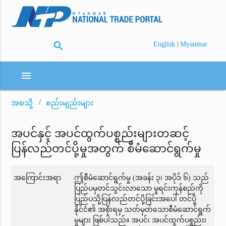
search
|
English
Myanmar
menu
အစသို့
စည်းမျည်းများ
အပင်နှင့် အပင်ထွက်ပစ္စည်းများတဆင့်
ပြန်လည်တင်ပို့မှုအတွက် စီမံဆောင်ရွက်မှု
အကြောင်းအရာ
ဤစီမံဆောင်ရွက်မှု (အခန်း ၃၊ အပိုဒ် ၆) သည်
ပြည်ပမှတင်သွင်းလာသော မူရင်းကုန်စည်ကို
ပြည်ပသို့ပြန်လည်တင်ပို့ခြင်းအပေါ် တင်ပို့
နိုင်ငံ၏ အစိုးရမှ သတ်မှတ်သောစီမံဆောင်ရွက်
မှုများ ဖြစ်ပါသည်။ အပင်၊ အပင်ထွက်ပစ္စည်း၊