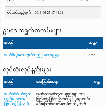
အစား
ပြင်ဆင်သည့်ရက်
2018-06-25 17:44:21
ဥပဒေ စာရွက်စာတမ်းများ
အမည်
ကဏ္ဍ
အပင်ပိုးမွှားကာကွယ်သည့်ဥပဒေ ၁၉၉၃
Law
လုပ်ထုံးလုပ်နည်းများ
အမည်
အကြောင်းအရာ
ကဏ္ဍ
အပင်နှင့်အပင်ထွက်
အပင်နှင့်အပင်ထွက်ပစ္စည်းများအား
ပစ္စည်းများအား
ပြည်ပသို့ပြန်လည်တင်ပို့ခွင့် ပိုးမွှားကင်း
ပြည်ပသို့ပြန်လည်
ရှင်းကြောင်းသက်သေခံလက်မှတ်ကို