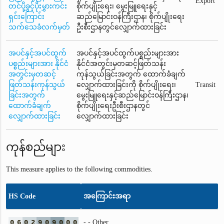
Export
တင်ပို့ခွင့်ပိုးမွှားကင်း
စိုက်ပျိုးရေး၊ မွေးမြူရေးနှင့်
ရှင်းကြောင်း
ဆည်မြောင်းဝန်ကြီးဌာန၊ စိုက်ပျိုးရေး
သက်သေခံလက်မှတ်
ဦးစီးဌာနတွင်လျှောက်ထားခြင်း
အပင်နှင့်အပင်ထွက်
အပင်နှင့်အပင်ထွက်ပစ္စည်းများအား
ပစ္စည်းများအား နိုင်ငံ
နိုင်ငံအတွင်းမှတဆင့်ဖြတ်သန်း
အတွင်းမှတဆင့်
ကုန်သွယ်ခြင်းအတွက် ထောက်ခံချက်
ဖြတ်သန်းကုန်သွယ်
လျှောက်ထားခြင်းကို စိုက်ပျိုးရေး၊
Transit
ခြင်းအတွက်
မွေးမြူရေးနှင့်ဆည်မြောင်းဝန်ကြီးဌာန၊
ထောက်ခံချက်
စိုက်ပျိုးရေးဦးစီးဌာနတွင်
လျှောက်ထားခြင်း
လျှောက်ထားခြင်း
ကုန်စည်များ
This measure applies to the following commodities.
HS Code
အကြောင်းအရာ
0
6
0
2
9
0
9
0
0
0
- - Other