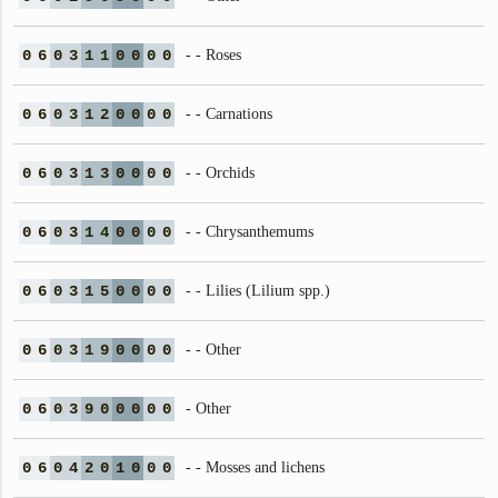
0
6
0
3
1
1
0
0
0
0
- - Roses
0
6
0
3
1
2
0
0
0
0
- - Carnations
0
6
0
3
1
3
0
0
0
0
- - Orchids
0
6
0
3
1
4
0
0
0
0
- - Chrysanthemums
0
6
0
3
1
5
0
0
0
0
- - Lilies (Lilium spp.)
0
6
0
3
1
9
0
0
0
0
- - Other
0
6
0
3
9
0
0
0
0
0
- Other
0
6
0
4
2
0
1
0
0
0
- - Mosses and lichens