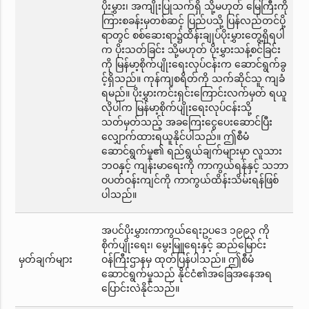
ပိုးမွှား၊ အကျိုးပြုသက်ရှိ သို့မဟုတ် မြေကြီးကို
ကြားစခန်းမှတစ်ဆင့် ပြည်ပသို့ ပြန်လည်တင်ပို့
ရာတွင် စစ်ဆေးရာ၌ထိန်းချုပ်ပိုးမွှားတွေ့ရှိရပါ
က ပိုးသတ်ခြင်း သို့မဟုတ် ပိုးမွှားသန့်စင်ခြင်း
ကို မြန်မာ့စိုက်ပျိုးရေးလုပ်ငန်းက ဆောင်ရွက်ခွ
င့်ရှိသည်။ ကုန်ကျစရိတ်ကို သက်ဆိုင်သူ ကျခံ
ရမည်။ ပိုးမွှားကင်းရှင်းကြောင်းလက်မှတ် ရယူ
လိုပါက မြန်မာ့စိုက်ပျိုးရေးလုပ်ငန်းသို့
သတ်မှတ်သည့် အခကြေးငွေပေးဆောင်ပြီး
လျှောက်ထားရယူနိုင်ပါသည်။ ဤစီမံ
ဆောင်ရွက်မှု၏ ရည်ရွယ်ချက်များမှာ လူသား
ဘဝနှင့် ကျန်းမာရေးကို ကာကွယ်ရန်နှင့် သဘာ
ဝပတ်ဝန်းကျင်ကို ကာကွယ်ထိန်းသိမ်းရန်ဖြစ်
ပါသည်။
အပင်ပိုးမွှားကာကွယ်ရေးဥပဒေ ၁၉၉၃ ကို
စိုက်ပျိုးရေး၊ မွေးမြူရေးနှင့် ဆည်မြောင်း
မှတ်ချက်များ
ဝန်ကြီးဌာနမှ ထုတ်ပြန်ပါသည်။ ဤစီမံ
ဆောင်ရွက်မှုသည် နိုင်ငံ၏အခြေအနေအရ
ပြောင်းလဲနိုင်သည်။