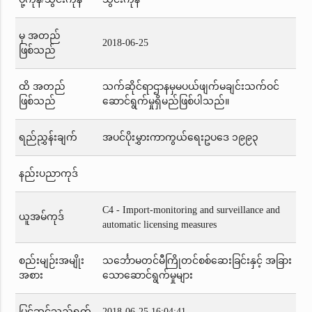
မှ အတည်
2018-06-25
ဖြစ်သည်
ထိ အတည်
သက်ဆိုင်ရာဌာနမှမပယ်ဖျက်မချင်းသက်ဝင်
ဖြစ်သည်
ဆောင်ရွက်မှုရှိမည်ဖြစ်ပါသည်။
ရည်ညွှန်းချက်
အပင်ပိုးမွှားကာကွယ်ရေးဥပဒေ ၁၉၉၃
နည်းပညာကုဒ်
C4 - Import-monitoring and surveillance and
ယူအမ်ကုဒ်
automatic licensing measures
စည်းမျဉ်းအမျိုး
သင်္ဘောမတင်မီကြိုတင်စစ်ဆေးခြင်းနှင့် အခြား
အစား
သောဆောင်ရွက်မှုများ
ပြင်ဆင်သည့်ရက်
2018-06-25 16:04:41