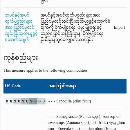
ခြင်း
အပင်နှင့်အပင်
အပင်နှင့်အပင်ထွက်ပစ္စည်းများအား
ထွက်ပစ္စည်းများ
ပြည်ပမှတင်သွင်းပြီးထုတ်ယူခွင့်ထောက်ခံ
အား ပြည်ပမှတင်
ချက်ကို စိုက်ပျိုးရေး၊ မွေးမြူရေးနှင့်
Import
သွင်းပြီးထုတ်ယူခွင့်
ဆည်မြောင်းဝန်ကြီးဌာန၊ စိုက်ပျိုးရေး
ထောက်ခံချက်
ဦးစီးဌာနတွင်လျှောက်ထားခြင်း
ကုန်စည်များ
This measure applies to the following commodities.
HS Code
အကြောင်းအရာ
0
8
1
0
9
0
9
3
0
0
- - - Sapodilla (ciku fruit)
- - - Pomegranate (Punica spp.), soursop or
sweetsops (Annona spp.), bell fruit (Syzygium
spp., Eugenia spp.), marian plum (Bouea