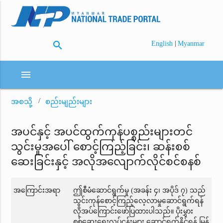
search
|
English
Myanmar
menu
အစသို့
စည်းမျည်းများ
အပင်နှင့် အပင်ထွက်ကုန်ပစ္စည်းများတင်
သွင်းမှုအပေါ် စောင့်ကြည့်ခြင်း၊ ဆန်းစစ်
ဆေးခြင်းနှင့် အလိုအလျောက်လိုင်စင်စနစ်
အကြောင်းအရာ
ဤစီမံဆောင်ရွက်မှု (အခန်း ၄၊ အပိုဒ် ၇) သည်
သွင်းကုန်စောင့်ကြည့်လေ့လာမှုဆောင်ရွက်ရန်
လိုအပ်ကြောင်းဖော်ပြထားပါသည်။ ပိုးမွှား
စစ်ဆေးရေးလုပ်ငန်းများ ဆောင်ရွက်နိုင်ရန် မြန်