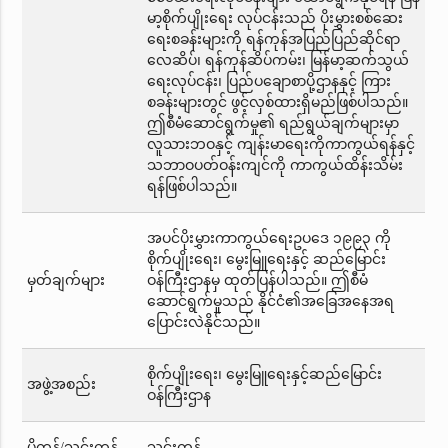
မာ့စိုက်ပျိုးရေး လုပ်ငန်းသည် ပိုးမွှားစစ်ဆေး
ရေးစခန်းများကို ရန်ကုန်အပြည်ပြည်ဆိုင်ရာ
လေဆိပ်၊ ရန်ကုန်ဆိပ်ကမ်း၊ မြန်မာ့ဆက်သွယ်
ရေးလုပ်ငန်း၊ ပြည်ပချောစာပို့ဌာနနှင့် ကြား
စခန်းများတွင် ဖွင့်လှစ်ထားရှိမည်ဖြစ်ပါသည်။
ဤစီမံဆောင်ရွက်မှု၏ ရည်ရွယ်ချက်များမှာ
လူသားဘဝနှင့် ကျန်းမာရေးကိုကာကွယ်ရန်နှင့်
သဘာဝပတ်ဝန်းကျင်ကို ကာကွယ်ထိန်းသိမ်း
ရန်ဖြစ်ပါသည်။
အပင်ပိုးမွှားကာကွယ်ရေးဥပဒေ ၁၉၉၃ ကို
စိုက်ပျိုးရေး၊ မွေးမြူရေးနှင့် ဆည်မြောင်း
မှတ်ချက်များ
ဝန်ကြီးဌာနမှ ထုတ်ပြန်ပါသည်။ ဤစီမံ
ဆောင်ရွက်မှုသည် နိုင်ငံ၏အခြေအနေအရ
ပြောင်းလဲနိုင်သည်။
စိုက်ပျိုးရေး၊ မွေးမြူရေးနှင့်ဆည်မြောင်း
အဖွဲ့အစည်း
ဝန်ကြီးဌာန
ပို့ကုန်/သွင်းကုန်
သွင်းကုန်