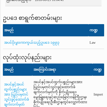
ဥပဒေ စာရွက်စာတမ်းများ
အမည်
ကဏ္ဍ
အပင်ပိုးမွှားကာကွယ်သည့်ဥပဒေ ၁၉၉၃
Law
လုပ်ထုံးလုပ်နည်းများ
အမည်
အကြောင်းအရာ
ကဏ္ဍ
အပင်နှင့်အပင်ထွက်ပစ္စည်းများအား
အပင်နှင့်အပင်
ပြည်ပမှတင်သွင်းခွင့်ထောက်ခံ
ထွက်ပစ္စည်းများ
ချက်လက်မှတ်ကို စိုက်ပျိုးရေး၊
အား ပြည်ပမှတင်
Import
မွေးမြူရေးနှင့်ဆည်မြောင်းဝန်ကြီးဌာန၊
သွင်းခွင့်ထောက်ခံ
စိုက်ပျိုးရေးဦးစီးဌာနတွင်လျှောက်ထား
ချက်လက်မှတ်