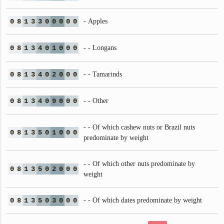
0
8
1
3
3
0
0
0
0
0
- Apples
0
8
1
3
4
0
1
0
0
0
- - Longans
0
8
1
3
4
0
2
0
0
0
- - Tamarinds
0
8
1
3
4
0
9
0
0
0
- - Other
- - Of which cashew nuts or Brazil nuts
0
8
1
3
5
0
1
0
0
0
predominate by weight
- - Of which other nuts predominate by
0
8
1
3
5
0
2
0
0
0
weight
0
8
1
3
5
0
3
0
0
0
- - Of which dates predominate by weight