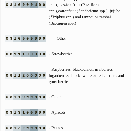
0
8
1
0
9
0
9
4
0
0
spp.), passion fruit (Passiflora
spp.),cottonfruit (Sandoricum spp.), jujube
(Ziziphus spp.) and tampoi or rambai
(Baccaurea spp.)
0
8
1
0
9
0
9
9
0
0
- - - Other
0
8
1
1
1
0
0
0
0
0
- Strawberries
- Raspberries, blackberries, mulberries,
0
8
1
1
2
0
0
0
0
0
loganberries, black, white or red currants and
gooseberries
0
8
1
1
9
0
0
0
0
0
- Other
0
8
1
3
1
0
0
0
0
0
- Apricots
0
8
1
3
2
0
0
0
0
0
- Prunes