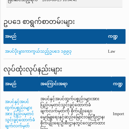
ဥပဒေ စာရွက်စာတမ်းများ
အမည်
ကဏ္ဍ
အပင်ပိုးမွှားကာကွယ်သည့်ဥပဒေ ၁၉၉၃
Law
လုပ်ထုံးလုပ်နည်းများ
အမည်
အကြောင်းအရာ
ကဏ္ဍ
အပင်နှင့်အပင်ထွက်ပစ္စည်းများအား
အပင်နှင့်အပင်
ပြည်ပမှတင်သွင်းခွင့်ထောက်ခံ
ထွက်ပစ္စည်းများ
ချက်လက်မှတ်ကို စိုက်ပျိုးရေး၊
အား ပြည်ပမှတင်
Import
မွေးမြူရေးနှင့်ဆည်မြောင်းဝန်ကြီးဌာန၊
သွင်းခွင့်ထောက်ခံ
စိုက်ပျိုးရေးဦးစီးဌာနတွင်လျှောက်ထား
ချက်လက်မှတ်