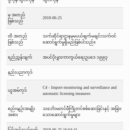
မှ အတည်
2018-06-25
ဖြစ်သည်
ထိ အတည်
သက်ဆိုင်ရာဌာနမှမပယ်ဖျက်မချင်းသက်ဝင်
ဖြစ်သည်
ဆောင်ရွက်မှုရှိမည်ဖြစ်ပါသည်။
ရည်ညွှန်းချက်
အပင်ပိုးမွှားကာကွယ်ရေးဥပဒေ ၁၉၉၃
နည်းပညာကုဒ်
C4 - Import-monitoring and surveillance and
ယူအမ်ကုဒ်
automatic licensing measures
စည်းမျဉ်းအမျိုး
သင်္ဘောမတင်မီကြိုတင်စစ်ဆေးခြင်းနှင့် အခြား
အစား
သောဆောင်ရွက်မှုများ
ပြင်ဆင်သည့်ရက်
2018-06-25 16:04:41