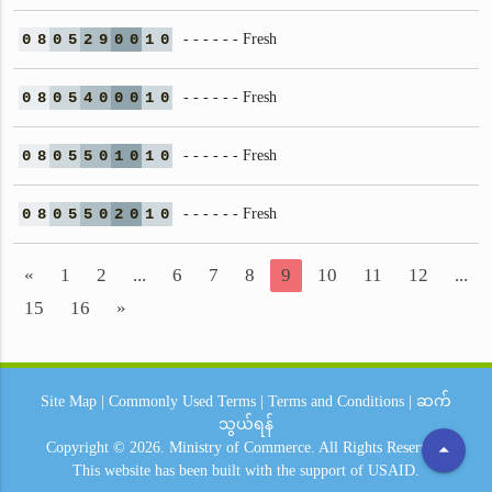
0
8
0
5
2
9
0
0
1
0
- - - - - - Fresh
0
8
0
5
4
0
0
0
1
0
- - - - - - Fresh
0
8
0
5
5
0
1
0
1
0
- - - - - - Fresh
0
8
0
5
5
0
2
0
1
0
- - - - - - Fresh
«
1
2
...
6
7
8
9
10
11
12
...
15
16
»
Site Map
|
Commonly Used Terms
|
Terms and Conditions
|
ဆက်
သွယ်ရန်
arrow_drop_up
Copyright © 2026.
Ministry of Commerce.
All Rights Reserved.
This website has been built with the support of
USAID.