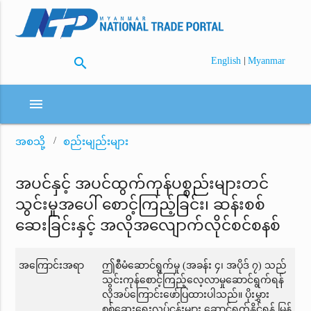
search
|
English
Myanmar
menu
အစသို့
စည်းမျည်းများ
အပင်နှင့် အပင်ထွက်ကုန်ပစ္စည်းများတင်
သွင်းမှုအပေါ် စောင့်ကြည့်ခြင်း၊ ဆန်းစစ်
ဆေးခြင်းနှင့် အလိုအလျောက်လိုင်စင်စနစ်
အကြောင်းအရာ
ဤစီမံဆောင်ရွက်မှု (အခန်း ၄၊ အပိုဒ် ၇) သည်
သွင်းကုန်စောင့်ကြည့်လေ့လာမှုဆောင်ရွက်ရန်
လိုအပ်ကြောင်းဖော်ပြထားပါသည်။ ပိုးမွှား
စစ်ဆေးရေးလုပ်ငန်းများ ဆောင်ရွက်နိုင်ရန် မြန်