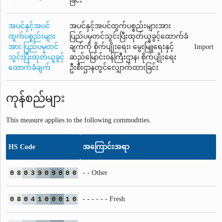
ခြင်း
အပင်နှင့်အပင်
အပင်နှင့်အပင်ထွက်ပစ္စည်းများအား
ထွက်ပစ္စည်းများ
ပြည်ပမှတင်သွင်းပြီးထုတ်ယူခွင့်ထောက်ခံ
အား ပြည်ပမှတင်
ချက်ကို စိုက်ပျိုးရေး၊ မွေးမြူရေးနှင့်
Import
သွင်းပြီးထုတ်ယူခွင့်
ဆည်မြောင်းဝန်ကြီးဌာန၊ စိုက်ပျိုးရေး
ထောက်ခံချက်
ဦးစီးဌာနတွင်လျှောက်ထားခြင်း
ကုန်စည်များ
This measure applies to the following commodities.
HS Code
အကြောင်းအရာ
0
8
0
3
9
0
9
0
0
0
- - Other
0
8
0
4
1
0
0
0
1
0
- - - - - - Fresh