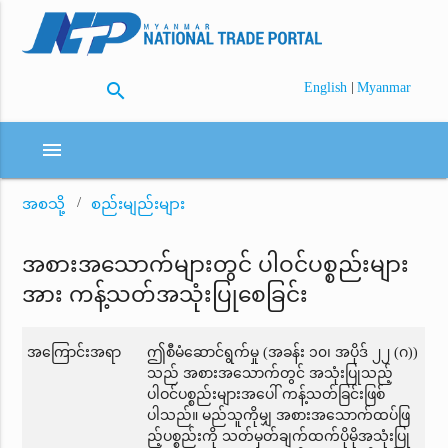
search
|
English
Myanmar
menu
အစသို့
စည်းမျည်းများ
အစားအသောက်များတွင် ပါဝင်ပစ္စည်းများ
အား ကန့်သတ်အသုံးပြုစေခြင်း
အကြောင်းအရာ
ဤစီမံဆောင်ရွက်မှု (အခန်း ၁၀၊ အပိုဒ် ၂၂ (ဂ))
သည် အစားအသောက်တွင် အသုံးပြုသည့်
ပါဝင်ပစ္စည်းများအပေါ် ကန့်သတ်ခြင်းဖြစ်
ပါသည်။ မည်သူကိုမျှ အစားအသောက်ထပ်ဖြ
ည့်ပစ္စည်းကို သတ်မှတ်ချက်ထက်ပိုမိုအသုံးပြု