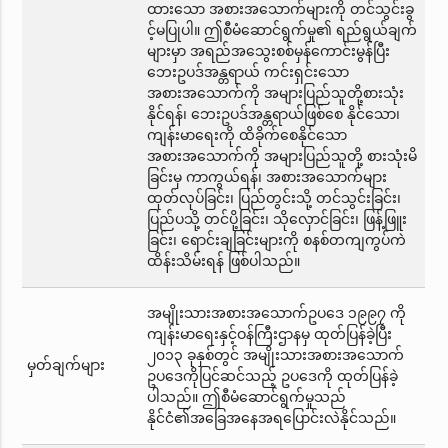
ထားသော အစားအသောက်များကို တင်သွင်းခွ
င့်မပြုပါ။ ဤစီမံဆောင်ရွက်မှု၏ ရည်ရွယ်ချက်
များမှာ အရည်အသွေးစစ်မှန်ကောင်းမွန်ပြီး
ဘေးဥပဒ်အန္တရာယ် ကင်းရှင်းသော
အစားအသောက်ကို အများပြည်သူတို့စားသုံး
နိုင်ရန်၊ ဘေးဥပဒ်အန္တရာယ်ဖြစ်စေ နိုင်သော၊
ကျန်းမာရေးကို ထိခိုက်စေနိုင်သော
အစားအသောက်ကို အများပြည်သူတို့ စားသုံးမိ
ခြင်းမှ ကာကွယ်ရန်၊ အစားအသောက်များ
ထုတ်လုပ်ခြင်း၊ ပြည်တွင်းသို့ တင်သွင်းခြင်း၊
ပြည်ပသို့ တင်ပို့ခြင်း၊ သိုလှောင်ခြင်း၊ ဖြန့်ဖြူး
ခြင်း၊ ရောင်းချခြင်းများကို စနစ်တကျကွပ်ကဲ
ထိန်းသိမ်းရန် ဖြစ်ပါသည်။
အမျိုးသားအစားအသောက်ဥပဒေ ၁၉၉၇ ကို
ကျန်းမာရေးနှင့်ဝန်ကြီးဌာနမှ ထုတ်ပြန်ခဲ့ပြီး
၂၀၁၃ ခုနှစ်တွင် အမျိုးသားအစားအသောက်
မှတ်ချက်များ
ဥပဒေကိုပြင်ဆင်သည့် ဥပဒေကို ထုတ်ပြန်ခဲ့
ပါသည်။ ဤစီမံဆောင်ရွက်မှုသည်
နိုင်ငံ၏အခြေအနေအရပြောင်းလဲနိုင်သည်။