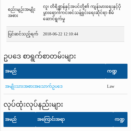
လူ၊ တိရိစ္ဆာန်နှင့်အပင်တို့၏ ကျန်းမားရေးနှင့်ပို
စည်းမျဉ်းအမျိုး
မွှားရောဂါကင်းစင်သန့်ရှင်းရေးဆိုင်ရာ စီမံ
အစား
ဆောင်ရွက်မှု
ပြင်ဆင်သည့်ရက်
2018-06-22 12:10:44
ဥပဒေ စာရွက်စာတမ်းများ
အမည်
ကဏ္ဍ
အမျိုးသားအစားအသောက်ဥပဒေ
Law
လုပ်ထုံးလုပ်နည်းများ
အမည်
အကြောင်းအရာ
ကဏ္ဍ