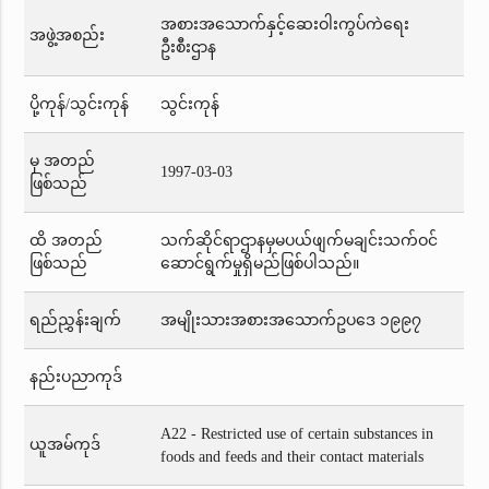
အစားအသောက်နှင့်ဆေးဝါးကွပ်ကဲရေး
အဖွဲ့အစည်း
ဦးစီးဌာန
ပို့ကုန်/သွင်းကုန်
သွင်းကုန်
မှ အတည်
1997-03-03
ဖြစ်သည်
ထိ အတည်
သက်ဆိုင်ရာဌာနမှမပယ်ဖျက်မချင်းသက်ဝင်
ဖြစ်သည်
ဆောင်ရွက်မှုရှိမည်ဖြစ်ပါသည်။
ရည်ညွှန်းချက်
အမျိုးသားအစားအသောက်ဥပဒေ ၁၉၉၇
နည်းပညာကုဒ်
A22 - Restricted use of certain substances in
ယူအမ်ကုဒ်
foods and feeds and their contact materials