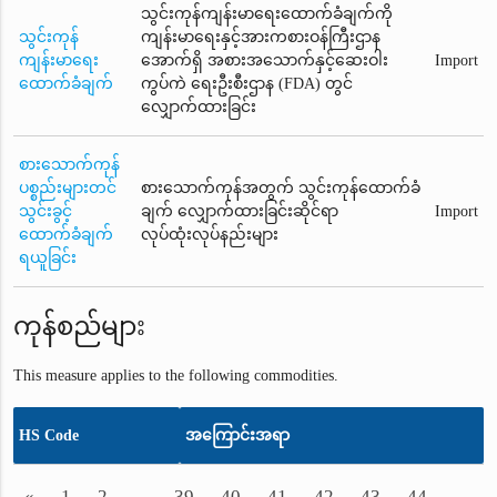
သွင်းကုန်ကျန်းမာရေးထောက်ခံချက်ကို
သွင်းကုန်
ကျန်းမာရေးနှင့်အားကစားဝန်ကြီးဌာန
ကျန်းမာရေး
အောက်ရှိ အစားအသောက်နှင့်ဆေးဝါး
Import
ထောက်ခံချက်
ကွပ်ကဲ ရေးဦးစီးဌာန (FDA) တွင်
လျှောက်ထားခြင်း
စားသောက်ကုန်
ပစ္စည်းများတင်
စားသောက်ကုန်အတွက် သွင်းကုန်ထောက်ခံ
သွင်းခွင့်
ချက် လျှောက်ထားခြင်းဆိုင်ရာ
Import
ထောက်ခံချက်
လုပ်ထုံးလုပ်နည်းများ
ရယူခြင်း
ကုန်စည်များ
This measure applies to the following commodities.
HS Code
အကြောင်းအရာ
«
1
2
...
39
40
41
42
43
44