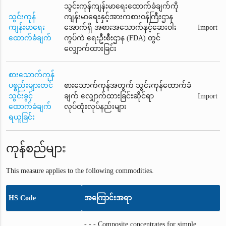
သွင်းကုန်ကျန်းမာရေးထောက်ခံချက်ကို
သွင်းကုန်
ကျန်းမာရေးနှင့်အားကစားဝန်ကြီးဌာန
ကျန်းမာရေး
အောက်ရှိ အစားအသောက်နှင့်ဆေးဝါး
Import
ထောက်ခံချက်
ကွပ်ကဲ ရေးဦးစီးဌာန (FDA) တွင်
လျှောက်ထားခြင်း
စားသောက်ကုန်
ပစ္စည်းများတင်
စားသောက်ကုန်အတွက် သွင်းကုန်ထောက်ခံ
သွင်းခွင့်
ချက် လျှောက်ထားခြင်းဆိုင်ရာ
Import
ထောက်ခံချက်
လုပ်ထုံးလုပ်နည်းများ
ရယူခြင်း
ကုန်စည်များ
This measure applies to the following commodities.
HS Code
အကြောင်းအရာ
- - - Composite concentrates for simple