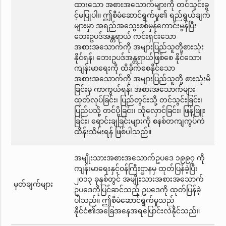
ထားသော အစားအသောက်များကို တင်သွင်းခွ
င့်မပြုပါ။ ဤစီမံဆောင်ရွက်မှု၏ ရည်ရွယ်ချက်
များမှာ အရည်အသွေးစစ်မှန်ကောင်းမွန်ပြီး
ဘေးဥပဒ်အန္တရာယ် ကင်းရှင်းသော
အစားအသောက်ကို အများပြည်သူတို့စားသုံး
နိုင်ရန်၊ ဘေးဥပဒ်အန္တရာယ်ဖြစ်စေ နိုင်သော၊
ကျန်းမာရေးကို ထိခိုက်စေနိုင်သော
အစားအသောက်ကို အများပြည်သူတို့ စားသုံးမိ
ခြင်းမှ ကာကွယ်ရန်၊ အစားအသောက်များ
ထုတ်လုပ်ခြင်း၊ ပြည်တွင်းသို့ တင်သွင်းခြင်း၊
ပြည်ပသို့ တင်ပို့ခြင်း၊ သိုလှောင်ခြင်း၊ ဖြန့်ဖြူး
ခြင်း၊ ရောင်းချခြင်းများကို စနစ်တကျကွပ်ကဲ
ထိန်းသိမ်းရန် ဖြစ်ပါသည်။
အမျိုးသားအစားအသောက်ဥပဒေ ၁၉၉၇ ကို
ကျန်းမာရေးနှင့်ဝန်ကြီးဌာနမှ ထုတ်ပြန်ခဲ့ပြီး
၂၀၁၃ ခုနှစ်တွင် အမျိုးသားအစားအသောက်
မှတ်ချက်များ
ဥပဒေကိုပြင်ဆင်သည့် ဥပဒေကို ထုတ်ပြန်ခဲ့
ပါသည်။ ဤစီမံဆောင်ရွက်မှုသည်
နိုင်ငံ၏အခြေအနေအရပြောင်းလဲနိုင်သည်။