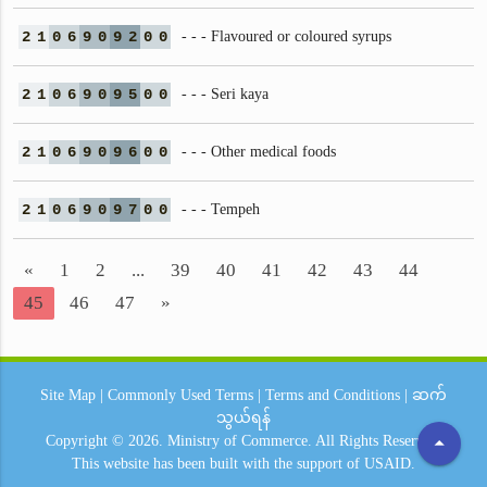
2
1
0
6
9
0
9
2
0
0
- - - Flavoured or coloured syrups
2
1
0
6
9
0
9
5
0
0
- - - Seri kaya
2
1
0
6
9
0
9
6
0
0
- - - Other medical foods
2
1
0
6
9
0
9
7
0
0
- - - Tempeh
«
1
2
...
39
40
41
42
43
44
45
46
47
»
Site Map
|
Commonly Used Terms
|
Terms and Conditions
|
ဆက်
သွယ်ရန်
arrow_drop_up
Copyright © 2026.
Ministry of Commerce.
All Rights Reserved.
This website has been built with the support of
USAID.