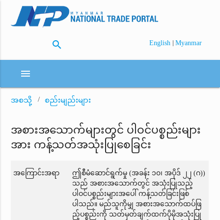
search
|
English
Myanmar
menu
အစသို့
စည်းမျည်းများ
အစားအသောက်များတွင် ပါဝင်ပစ္စည်းများ
အား ကန့်သတ်အသုံးပြုစေခြင်း
အကြောင်းအရာ
ဤစီမံဆောင်ရွက်မှု (အခန်း ၁၀၊ အပိုဒ် ၂၂ (ဂ))
သည် အစားအသောက်တွင် အသုံးပြုသည့်
ပါဝင်ပစ္စည်းများအပေါ် ကန့်သတ်ခြင်းဖြစ်
ပါသည်။ မည်သူကိုမျှ အစားအသောက်ထပ်ဖြ
ည့်ပစ္စည်းကို သတ်မှတ်ချက်ထက်ပိုမိုအသုံးပြု