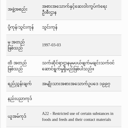
အစားအသောက်နှင့်ဆေးဝါးကွပ်ကဲရေး
အဖွဲ့အစည်း
ဦးစီးဌာန
ပို့ကုန်/သွင်းကုန်
သွင်းကုန်
မှ အတည်
1997-03-03
ဖြစ်သည်
ထိ အတည်
သက်ဆိုင်ရာဌာနမှမပယ်ဖျက်မချင်းသက်ဝင်
ဖြစ်သည်
ဆောင်ရွက်မှုရှိမည်ဖြစ်ပါသည်။
ရည်ညွှန်းချက်
အမျိုးသားအစားအသောက်ဥပဒေ ၁၉၉၇
နည်းပညာကုဒ်
A22 - Restricted use of certain substances in
ယူအမ်ကုဒ်
foods and feeds and their contact materials