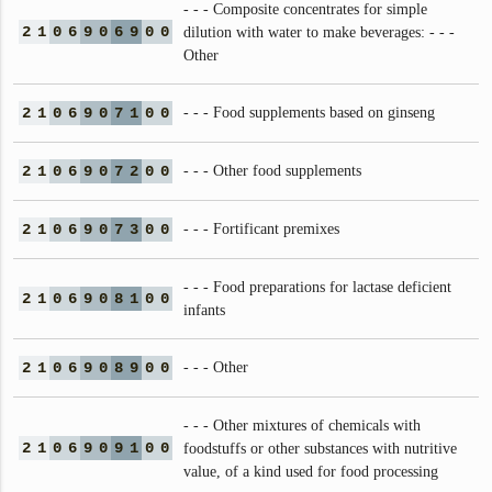
- - - Composite concentrates for simple
2
1
0
6
9
0
6
9
0
0
dilution with water to make beverages: - - -
Other
2
1
0
6
9
0
7
1
0
0
- - - Food supplements based on ginseng
2
1
0
6
9
0
7
2
0
0
- - - Other food supplements
2
1
0
6
9
0
7
3
0
0
- - - Fortificant premixes
- - - Food preparations for lactase deficient
2
1
0
6
9
0
8
1
0
0
infants
2
1
0
6
9
0
8
9
0
0
- - - Other
- - - Other mixtures of chemicals with
2
1
0
6
9
0
9
1
0
0
foodstuffs or other substances with nutritive
value, of a kind used for food processing