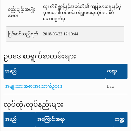
လူ၊ တိရိစ္ဆာန်နှင့်အပင်တို့၏ ကျန်းမားရေးနှင့်ပို
စည်းမျဉ်းအမျိုး
မွှားရောဂါကင်းစင်သန့်ရှင်းရေးဆိုင်ရာ စီမံ
အစား
ဆောင်ရွက်မှု
ပြင်ဆင်သည့်ရက်
2018-06-22 12:10:44
ဥပဒေ စာရွက်စာတမ်းများ
အမည်
ကဏ္ဍ
အမျိုးသားအစားအသောက်ဥပဒေ
Law
လုပ်ထုံးလုပ်နည်းများ
အမည်
အကြောင်းအရာ
ကဏ္ဍ