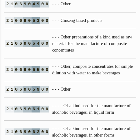
2
1
0
6
9
0
4
9
0
0
- - - Other
2
1
0
6
9
0
5
3
0
0
- - - Ginseng based products
- - - Other preparations of a kind used as raw
2
1
0
6
9
0
5
4
0
0
material for the manufacture of composite
concentrates
- - - Other, composite concentrates for simple
2
1
0
6
9
0
5
5
0
0
dilution with water to make beverages
2
1
0
6
9
0
5
9
0
0
- - - Other
- - - - Of a kind used for the manufacture of
2
1
0
6
9
0
6
1
0
0
alcoholic beverages, in liquid form
- - - - Of a kind used for the manufacture of
2
1
0
6
9
0
6
2
0
0
alcoholic beverages, in other forms