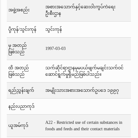
အစားအသောက်နှင့်ဆေးဝါးကွပ်ကဲရေး
အဖွဲ့အစည်း
ဦးစီးဌာန
ပို့ကုန်/သွင်းကုန်
သွင်းကုန်
မှ အတည်
1997-03-03
ဖြစ်သည်
ထိ အတည်
သက်ဆိုင်ရာဌာနမှမပယ်ဖျက်မချင်းသက်ဝင်
ဖြစ်သည်
ဆောင်ရွက်မှုရှိမည်ဖြစ်ပါသည်။
ရည်ညွှန်းချက်
အမျိုးသားအစားအသောက်ဥပဒေ ၁၉၉၇
နည်းပညာကုဒ်
A22 - Restricted use of certain substances in
ယူအမ်ကုဒ်
foods and feeds and their contact materials