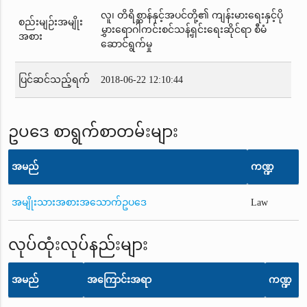
လူ၊ တိရိစ္ဆာန်နှင့်အပင်တို့၏ ကျန်းမားရေးနှင့်ပို
စည်းမျဉ်းအမျိုး
မွှားရောဂါကင်းစင်သန့်ရှင်းရေးဆိုင်ရာ စီမံ
အစား
ဆောင်ရွက်မှု
ပြင်ဆင်သည့်ရက်
2018-06-22 12:10:44
ဥပဒေ စာရွက်စာတမ်းများ
အမည်
ကဏ္ဍ
အမျိုးသားအစားအသောက်ဥပဒေ
Law
လုပ်ထုံးလုပ်နည်းများ
အမည်
အကြောင်းအရာ
ကဏ္ဍ