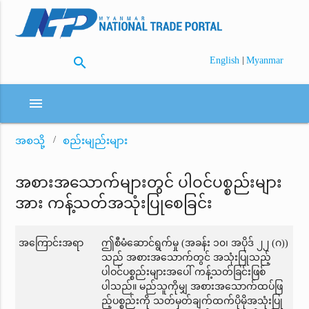
search
|
English
Myanmar
menu
အစသို့
စည်းမျည်းများ
အစားအသောက်များတွင် ပါဝင်ပစ္စည်းများ
အား ကန့်သတ်အသုံးပြုစေခြင်း
အကြောင်းအရာ
ဤစီမံဆောင်ရွက်မှု (အခန်း ၁၀၊ အပိုဒ် ၂၂ (ဂ))
သည် အစားအသောက်တွင် အသုံးပြုသည့်
ပါဝင်ပစ္စည်းများအပေါ် ကန့်သတ်ခြင်းဖြစ်
ပါသည်။ မည်သူကိုမျှ အစားအသောက်ထပ်ဖြ
ည့်ပစ္စည်းကို သတ်မှတ်ချက်ထက်ပိုမိုအသုံးပြု