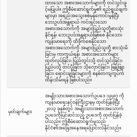
ထားသော အစားအသောက်များကို တင်သွင်းခွ
င့်မပြုပါ။ ဤစီမံဆောင်ရွက်မှု၏ ရည်ရွယ်ချက်
များမှာ အရည်အသွေးစစ်မှန်ကောင်းမွန်ပြီး
ဘေးဥပဒ်အန္တရာယ် ကင်းရှင်းသော
အစားအသောက်ကို အများပြည်သူတို့စားသုံး
နိုင်ရန်၊ ဘေးဥပဒ်အန္တရာယ်ဖြစ်စေ နိုင်သော၊
ကျန်းမာရေးကို ထိခိုက်စေနိုင်သော
အစားအသောက်ကို အများပြည်သူတို့ စားသုံးမိ
ခြင်းမှ ကာကွယ်ရန်၊ အစားအသောက်များ
ထုတ်လုပ်ခြင်း၊ ပြည်တွင်းသို့ တင်သွင်းခြင်း၊
ပြည်ပသို့ တင်ပို့ခြင်း၊ သိုလှောင်ခြင်း၊ ဖြန့်ဖြူး
ခြင်း၊ ရောင်းချခြင်းများကို စနစ်တကျကွပ်ကဲ
ထိန်းသိမ်းရန် ဖြစ်ပါသည်။
အမျိုးသားအစားအသောက်ဥပဒေ ၁၉၉၇ ကို
ကျန်းမာရေးနှင့်ဝန်ကြီးဌာနမှ ထုတ်ပြန်ခဲ့ပြီး
၂၀၁၃ ခုနှစ်တွင် အမျိုးသားအစားအသောက်
မှတ်ချက်များ
ဥပဒေကိုပြင်ဆင်သည့် ဥပဒေကို ထုတ်ပြန်ခဲ့
ပါသည်။ ဤစီမံဆောင်ရွက်မှုသည်
နိုင်ငံ၏အခြေအနေအရပြောင်းလဲနိုင်သည်။