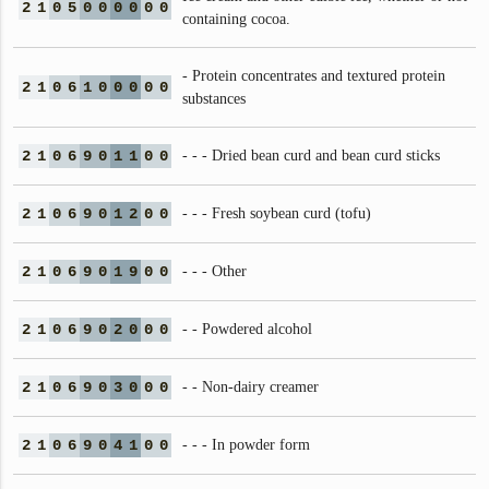
2
1
0
5
0
0
0
0
0
0
containing cocoa.
- Protein concentrates and textured protein
2
1
0
6
1
0
0
0
0
0
substances
2
1
0
6
9
0
1
1
0
0
- - - Dried bean curd and bean curd sticks
2
1
0
6
9
0
1
2
0
0
- - - Fresh soybean curd (tofu)
2
1
0
6
9
0
1
9
0
0
- - - Other
2
1
0
6
9
0
2
0
0
0
- - Powdered alcohol
2
1
0
6
9
0
3
0
0
0
- - Non-dairy creamer
2
1
0
6
9
0
4
1
0
0
- - - In powder form