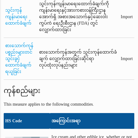
သွင်းကုန်ကျန်းမာရေးထောက်ခံချက်ကို
သွင်းကုန်
ကျန်းမာရေးနှင့်အားကစားဝန်ကြီးဌာန
ကျန်းမာရေး
အောက်ရှိ အစားအသောက်နှင့်ဆေးဝါး
Import
ထောက်ခံချက်
ကွပ်ကဲ ရေးဦးစီးဌာန (FDA) တွင်
လျှောက်ထားခြင်း
စားသောက်ကုန်
ပစ္စည်းများတင်
စားသောက်ကုန်အတွက် သွင်းကုန်ထောက်ခံ
သွင်းခွင့်
ချက် လျှောက်ထားခြင်းဆိုင်ရာ
Import
ထောက်ခံချက်
လုပ်ထုံးလုပ်နည်းများ
ရယူခြင်း
ကုန်စည်များ
This measure applies to the following commodities.
HS Code
အကြောင်းအရာ
Ice cream and other edible ice, whether or not