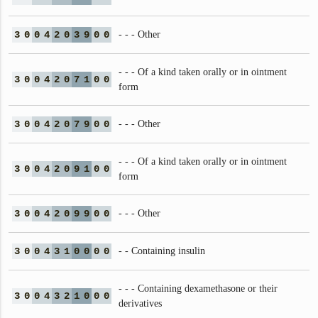
3
0
0
4
2
0
3
9
0
0
- - - Other
- - - Of a kind taken orally or in ointment
3
0
0
4
2
0
7
1
0
0
form
3
0
0
4
2
0
7
9
0
0
- - - Other
- - - Of a kind taken orally or in ointment
3
0
0
4
2
0
9
1
0
0
form
3
0
0
4
2
0
9
9
0
0
- - - Other
3
0
0
4
3
1
0
0
0
0
- - Containing insulin
- - - Containing dexamethasone or their
3
0
0
4
3
2
1
0
0
0
derivatives