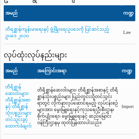
အမည်
ကဏ္ဍ
တိရစ္ဆာန်ကျန်းမာရေးနှင့် ဖွံ့ဖြိုးရေးဥပဒေကို ပြင်ဆင်သည့်
Law
ဥပဒေ ၂၀၁၀
လုပ်ထုံးလုပ်နည်းများ
အမည်
အကြောင်းအရာ
ကဏ္ဍ
တိရိစ္ဆာန်
တိရိစ္ဆာန်ဆေးဝါးများ၊ တိရိစ္ဆာန်အစာနှင့် တိရိ
ဆေးဝါးများ၊
စ္ဆာန်သုံးပစ္စည်းများ ပြည်တွင်းသို့တင်သွင်း
တိရိစ္ဆာန်အစာ
ရာတွင် လိုက်နာလုပ်ဆောင်ရမည့် လုပ်ငန်းစဉ်
နှင့် တိရိစ္ဆာန်
Import
များအား မွေးမြူရေးနှင့်ကုသရေးဦးစီးဌာန၊
သုံးပစ္စည်းများ
စိုက်ပျိုးရေး၊ မွေးမြူရေးနှင့် ဆည်မြောင်း
တင်သွင်းခွင့်
ဝန်ကြီးဌာနမှ ထုတ်ပြန်ထားပါသည်။
ထောက်ခံချက်