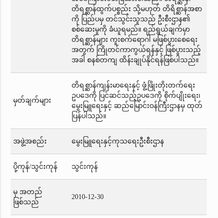
တိရစ္ဆာန်ထွက်ပစ္စည်း သို့မဟုတ် တိရိစ္ဆာန်အစာ
ကို ပြည်ပမှ တင်သွင်းသူသည် ဦးစီးဌာန၏
စစ်ဆေးမှုကို ခံယူရမည်။ ရည်ရွယ်ချက်မှာ
တိရစ္ဆာန်များ ကူးစက်ရောဂါ မဖြစ်ပွားစေရေး
အတွက် ကြိုတင်ကာကွယ်ရန်နှင့် ဖြစ်ပွားသည့်
အခါ စနစ်တကျ ထိန်းချုပ်နိုင်ရန်ဖြစ်ပါသည်။
တိရစ္ဆာန်ကျန်းမာရေးနှင့် ဖွံ့ဖြိုးတိုးတက်ရေး
ဥပဒေကို ပြင်ဆင်သည့်ဥပဒေကို စိုက်ပျိုးရေး၊
မှတ်ချက်များ
မွေးမြူရေးနှင့် ဆည်မြောင်းဝန်ကြီးဌာနမှ ထုတ်
ပြန်ပါသည်။
အဖွဲ့အစည်း
မွေးမြူရေးနှင့်ကုသရေးဦးစီးဌာန
ပို့ကုန်/သွင်းကုန်
သွင်းကုန်
မှ အတည်
2010-12-30
ဖြစ်သည်