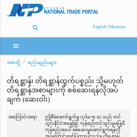
search
|
English
Myanmar
menu
အစသို့
စည်းမျည်းများ
တိရစ္ဆာန်၊ တိရစ္ဆာန်ထွက်ပစ္စည်း သို့မဟုတ်
တိရစ္ဆာန်အစာများကို စစ်ဆေးရန်လိုအပ်
ချက် (ဆေးဝါး)
အကြောင်းအရာ
ဤစီမံဆောင်ရွက်မှု (ပုဒ်မ ၅၊ ခ) သည် တင်
သွင်းနိုင်ငံအနေဖြင့် ကုန်စည်တင်သွင်းမှုမပြုမီ
ကုန်စည်အပေါ် စစ်ဆေးမှုဆောင်ရွက်ရန်လို
အပ်ကြောင်းဖော်ပြထားပါသည်။ တိရစ္ဆာန်၊