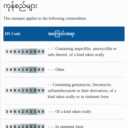
ကုန်စည်များ
This measure applies to the following commodities.
HS Code
အကြောင်းအရာ
- - - Containing ampicillin, amoxycillin or
3
0
0
4
1
0
1
6
0
0
salts thereof, of a kind taken orally
3
0
0
4
1
0
1
9
0
0
- - - Other
- - Containing gentamycin, lincomycin,
3
0
0
4
2
0
1
0
0
0
sulfamethoxazole or their derivatives, of a
kind taken orally or in ointment form
3
0
0
4
2
0
3
1
0
0
- - - Of a kind taken orally
3
0
0
4
2
0
3
2
0
0
- - - In ointment form