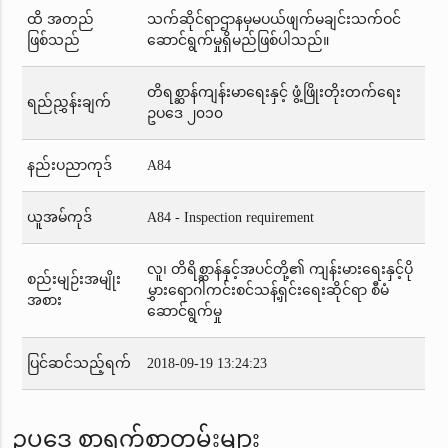
ထိ အတည်
သက်ဆိုင်ရာဌာနမှမပယ်ဖျက်မချင်းသက်ဝင်
ဖြစ်သည်
ဆောင်ရွက်မှုရှိမည်ဖြစ်ပါသည်။
တိရစ္ဆာန်ကျန်းမာရေးနှင့် ဖွံ့ဖြိုးတိုးတက်ရေး
ရည်ညွှန်းချက်
ဥပဒေ ၂၀၁၀
နည်းပညာကုဒ်
A84
ယူအမ်ကုဒ်
A84 - Inspection requirement
လူ၊ တိရိစ္ဆာန်နှင့်အပင်တို့၏ ကျန်းမားရေးနှင့်ပို
စည်းမျဉ်းအမျိုး
မွှားရောဂါကင်းစင်သန့်ရှင်းရေးဆိုင်ရာ စီမံ
အစား
ဆောင်ရွက်မှု
ပြင်ဆင်သည့်ရက်
2018-09-19 13:24:23
ဥပဒေ စာရွက်စာတမ်းများ