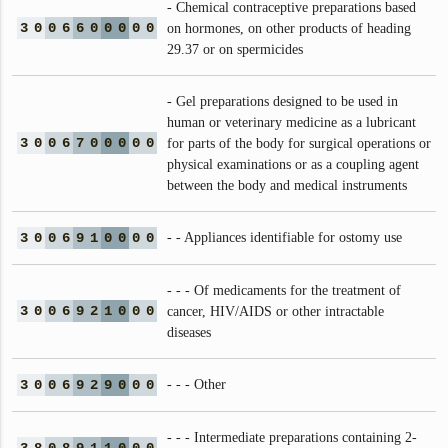
- Chemical contraceptive preparations based
3
0
0
6
6
0
0
0
0
0
on hormones, on other products of heading
29.37 or on spermicides
- Gel preparations designed to be used in
human or veterinary medicine as a lubricant
3
0
0
6
7
0
0
0
0
0
for parts of the body for surgical operations or
physical examinations or as a coupling agent
between the body and medical instruments
3
0
0
6
9
1
0
0
0
0
- - Appliances identifiable for ostomy use
- - - Of medicaments for the treatment of
3
0
0
6
9
2
1
0
0
0
cancer, HIV/AIDS or other intractable
diseases
3
0
0
6
9
2
9
0
0
0
- - - Other
- - - Intermediate preparations containing 2-