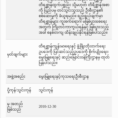
တိရစ္ဆာန်ထွက်ပစ္စည်း သို့မဟုတ် တိရိစ္ဆာန်အစာ
ကို ပြည်ပမှ တင်သွင်းသူသည် ဦးစီးဌာန၏
စစ်ဆေးမှုကို ခံယူရမည်။ ရည်ရွယ်ချက်မှာ
တိရစ္ဆာန်များ ကူးစက်ရောဂါ မဖြစ်ပွားစေရေး
အတွက် ကြိုတင်ကာကွယ်ရန်နှင့် ဖြစ်ပွားသည့်
အခါ စနစ်တကျ ထိန်းချုပ်နိုင်ရန်ဖြစ်ပါသည်။
တိရစ္ဆာန်ကျန်းမာရေးနှင့် ဖွံ့ဖြိုးတိုးတက်ရေး
ဥပဒေကို ပြင်ဆင်သည့်ဥပဒေကို စိုက်ပျိုးရေး၊
မှတ်ချက်များ
မွေးမြူရေးနှင့် ဆည်မြောင်းဝန်ကြီးဌာနမှ ထုတ်
ပြန်ပါသည်။
အဖွဲ့အစည်း
မွေးမြူရေးနှင့်ကုသရေးဦးစီးဌာန
ပို့ကုန်/သွင်းကုန်
သွင်းကုန်
မှ အတည်
2010-12-30
ဖြစ်သည်