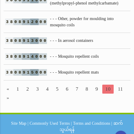
3
8
0
8
9
1
1
0
0
0
(methylpropyl-phenol methylcarbamate)
- - - Other, powder for moulding into
3
8
0
8
9
1
2
0
0
0
mosquito coils
3
8
0
8
9
1
3
0
0
0
- - - In aerosol containers
3
8
0
8
9
1
4
0
0
0
- - - Mosquito repellent coils
3
8
0
8
9
1
5
0
0
0
- - - Mosquito repellent mats
«
1
2
3
4
5
6
7
8
9
10
11
»
Site Map
|
Commonly Used Terms
|
Terms and Conditions
|
ဆက်
သွယ်ရန်