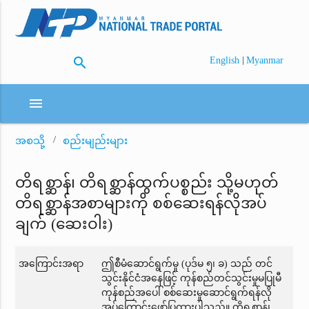
search
|
English
Myanmar
menu
အစသို့
စည်းမျည်းများ
တိရစ္ဆာန်၊ တိရစ္ဆာန်ထွက်ပစ္စည်း သို့မဟုတ်
တိရစ္ဆာန်အစာများကို စစ်ဆေးရန်လိုအပ်
ချက် (ဆေးဝါး)
အကြောင်းအရာ
ဤစီမံဆောင်ရွက်မှု (ပုဒ်မ ၅၊ ခ) သည် တင်
သွင်းနိုင်ငံအနေဖြင့် ကုန်စည်တင်သွင်းမှုမပြုမီ
ကုန်စည်အပေါ် စစ်ဆေးမှုဆောင်ရွက်ရန်လို
အပ်ကြောင်းဖော်ပြထားပါသည်။ တိရစ္ဆာန်၊