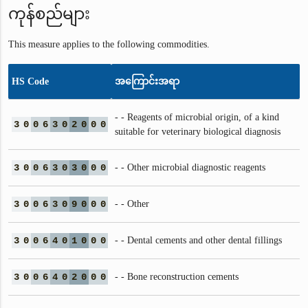
ကုန်စည်များ
This measure applies to the following commodities.
HS Code
အကြောင်းအရာ
- - Reagents of microbial origin, of a kind
3
0
0
6
3
0
2
0
0
0
suitable for veterinary biological diagnosis
3
0
0
6
3
0
3
0
0
0
- - Other microbial diagnostic reagents
3
0
0
6
3
0
9
0
0
0
- - Other
3
0
0
6
4
0
1
0
0
0
- - Dental cements and other dental fillings
3
0
0
6
4
0
2
0
0
0
- - Bone reconstruction cements