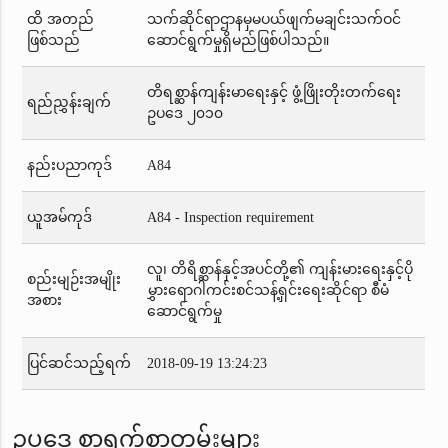
ထိ အတည်
သက်ဆိုင်ရာဌာနမှမပယ်ဖျက်မချင်းသက်ဝင်
ဖြစ်သည်
ဆောင်ရွက်မှုရှိမည်ဖြစ်ပါသည်။
တိရစ္ဆာန်ကျန်းမာရေးနှင့် ဖွံ့ဖြိုးတိုးတက်ရေး
ရည်ညွှန်းချက်
ဥပဒေ ၂၀၁၀
နည်းပညာကုဒ်
A84
ယူအမ်ကုဒ်
A84 - Inspection requirement
လူ၊ တိရိစ္ဆာန်နှင့်အပင်တို့၏ ကျန်းမားရေးနှင့်ပို
စည်းမျဉ်းအမျိုး
မွှားရောဂါကင်းစင်သန့်ရှင်းရေးဆိုင်ရာ စီမံ
အစား
ဆောင်ရွက်မှု
ပြင်ဆင်သည့်ရက်
2018-09-19 13:24:23
ဥပဒေ စာရွက်စာတမ်းများ