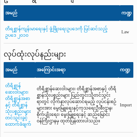
အမည်
ကဏ္ဍ
တိရစ္ဆာန်ကျန်းမာရေးနှင့် ဖွံ့ဖြိုးရေးဥပဒေကို ပြင်ဆင်သည့်
Law
ဥပဒေ ၂၀၁၀
လုပ်ထုံးလုပ်နည်းများ
အမည်
အကြောင်းအရာ
ကဏ္ဍ
တိရိစ္ဆာန်
တိရိစ္ဆာန်ဆေးဝါးများ၊ တိရိစ္ဆာန်အစာနှင့် တိရိ
ဆေးဝါးများ၊
စ္ဆာန်သုံးပစ္စည်းများ ပြည်တွင်းသို့တင်သွင်း
တိရိစ္ဆာန်အစာ
ရာတွင် လိုက်နာလုပ်ဆောင်ရမည့် လုပ်ငန်းစဉ်
နှင့် တိရိစ္ဆာန်
Import
များအား မွေးမြူရေးနှင့်ကုသရေးဦးစီးဌာန၊
သုံးပစ္စည်းများ
စိုက်ပျိုးရေး၊ မွေးမြူရေးနှင့် ဆည်မြောင်း
တင်သွင်းခွင့်
ဝန်ကြီးဌာနမှ ထုတ်ပြန်ထားပါသည်။
ထောက်ခံချက်