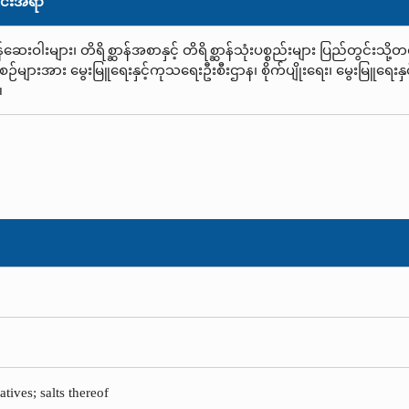
င်းအရာ
န်ဆေးဝါးများ၊ တိရိစ္ဆာန်အစာနှင့် တိရိစ္ဆာန်သုံးပစ္စည်းများ ပြည်တွင်းသ
းစဉ်များအား မွေးမြူရေးနှင့်ကုသရေးဦးစီးဌာန၊ စိုက်ပျိုးရေး၊ မွေးမြူရေး
။
tives; salts thereof