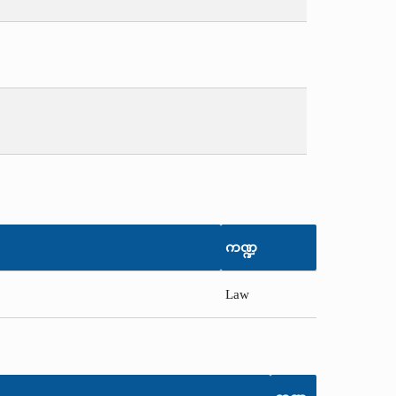
ကဏ္ဍ
Law