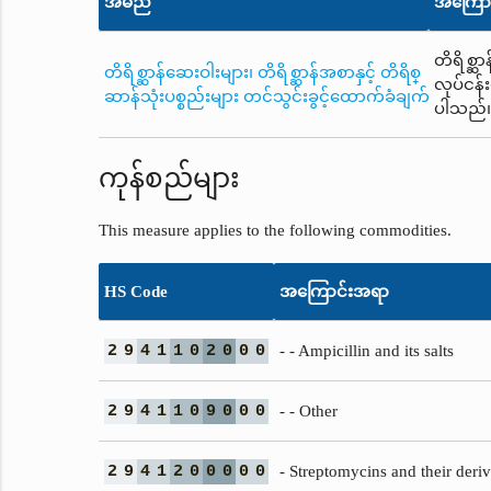
အမည်
အကြော
တိရိစ္ဆာ
တိရိစ္ဆာန်ဆေးဝါးများ၊ တိရိစ္ဆာန်အစာနှင့် တိရိစ္
လုပ်ငန်
ဆာန်သုံးပစ္စည်းများ တင်သွင်းခွင့်ထောက်ခံချက်
ပါသည်
ကုန်စည်များ
This measure applies to the following commodities.
HS Code
အကြောင်းအရာ
2
9
4
1
1
0
2
0
0
0
- - Ampicillin and its salts
2
9
4
1
1
0
9
0
0
0
- - Other
2
9
4
1
2
0
0
0
0
0
- Streptomycins and their deriva