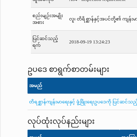
စည်းမျဉ်းအမျိုး
လူ၊ တိရိစ္ဆာန်နှင့်အပင်တို့၏ ကျန်းမာ
အစား
ပြင်ဆင်သည့်
2018-09-19 13:24:23
ရက်
ဥပဒေ စာရွက်စာတမ်းများ
အမည်
တိရစ္ဆာန်ကျန်းမာရေးနှင့် ဖွံ့ဖြိုးရေးဥပဒေကို ပြင်ဆင်
လုပ်ထုံးလုပ်နည်းများ