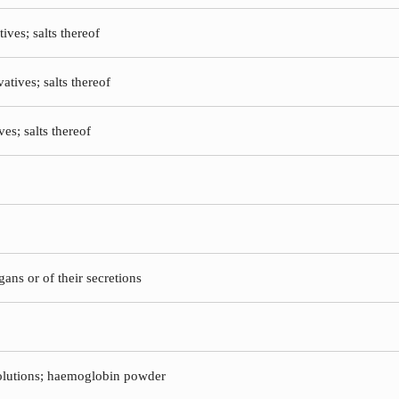
tives; salts thereof
atives; salts thereof
es; salts thereof
gans or of their secretions
 solutions; haemoglobin powder