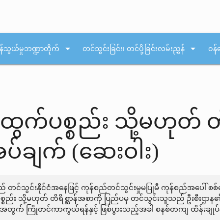
arrow_drop_down
arrow_drop_down
န်သွယ်မှုဘဏ္ဍာတိုက်
တင်သွင်းခြင်း၊ တင်ပို့ခြင်းလမ်းညွှန်
ဝန်
န်ထွက်ပစ္စည်း သို့မဟုတ်
အပ်ချက် (ဆေးဝါး)
ည် တင်သွင်းနိုင်ငံအနေဖြင့် ကုန်စည်တင်သွင်းမှုမပြုမီ ကုန်စည်အပေါ် 
စ္စည်း သို့မဟုတ် တိရိစ္ဆာန်အစာကို ပြည်ပမှ တင်သွင်းသူသည် ဦးစီးဌာန၏
အတွက် ကြိုတင်ကာကွယ်ရန်နှင့် ဖြစ်ပွားသည့်အခါ စနစ်တကျ ထိန်းချုပ်န