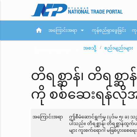
home
arrow_drop_down
အကြောင်းအရာ
ကုန်စည်ရှာဖွေခြင်း
ကု
အစသို့
စည်းမျည်းများ
arrow_drop_down
ပြည်ပစည်းမျဉ်းများ
တိရစ္ဆာန်၊ တိရစ္ဆာ
ကို စစ်ဆေးရန်လို
အကြောင်းအရာ
ဤစီမံဆောင်ရွက်မှု (ပုဒ်မ ၅၊ ခ) သ
ပါသည်။ တိရစ္ဆာန်၊ တိရစ္ဆာန်ထွက်ပ
များ ကူးစက်ရောဂါ မဖြစ်ပွားစေရေး