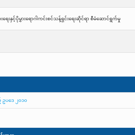
းရေးနှင့်ပိုမွှားရောဂါကင်းစင်သန့်ရှင်းရေးဆိုင်ရာ စီမံဆောင်ရွက်မှု
သည့် ဥပဒေ ၂၀၁၀