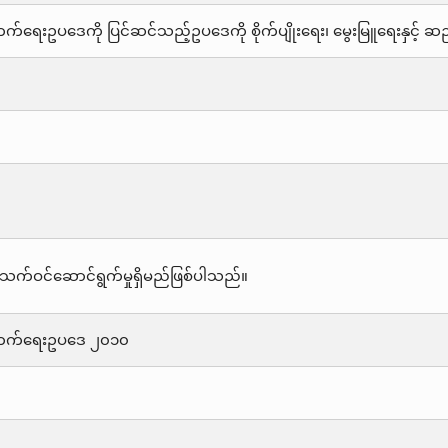
းတိုးတက်ရေးဥပဒေကို ပြင်ဆင်သည့်ဥပဒေကို စိုက်ပျိုးရေး၊ မွေးမြူရေးနှင့်
သက်ဝင်ဆောင်ရွက်မှုရှိမည်ဖြစ်ပါသည်။
းတိုးတက်ရေးဥပဒေ ၂၀၁၀