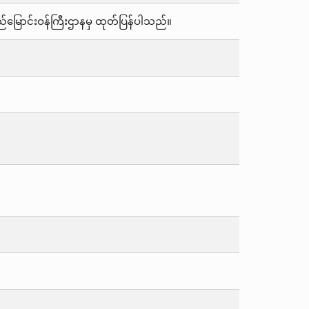
 ဆည်မြောင်းဝန်ကြီးဌာနမှ ထုတ်ပြန်ပါသည်။