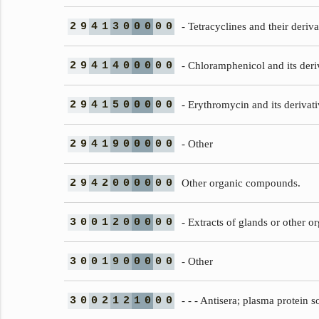
2
9
4
1
3
0
0
0
0
0
- Tetracyclines and their deriva
2
9
4
1
4
0
0
0
0
0
- Chloramphenicol and its deriv
2
9
4
1
5
0
0
0
0
0
- Erythromycin and its derivativ
2
9
4
1
9
0
0
0
0
0
- Other
2
9
4
2
0
0
0
0
0
0
Other organic compounds.
3
0
0
1
2
0
0
0
0
0
- Extracts of glands or other or
3
0
0
1
9
0
0
0
0
0
- Other
3
0
0
2
1
2
1
0
0
0
- - - Antisera; plasma protein