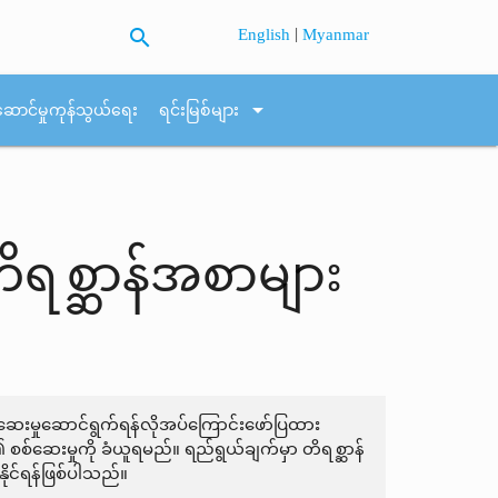
search
|
English
Myanmar
arrow_drop_down
ဆောင်မှုကုန်သွယ်ရေး
ရင်းမြစ်များ
 တိရစ္ဆာန်အစာများ
စစ်ဆေးမှုဆောင်ရွက်ရန်လိုအပ်ကြောင်းဖော်ပြထား
 စစ်ဆေးမှုကို ခံယူရမည်။ ရည်ရွယ်ချက်မှာ တိရစ္ဆာန်
ိုင်ရန်ဖြစ်ပါသည်။