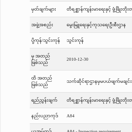
မှတ်ချက်များ
တိရစ္ဆာန်ကျန်းမာရေးနှင့် ဖွံ့ဖြို
အဖွဲ့အစည်း
မွေးမြူရေးနှင့်ကုသရေးဦးစီးဌာန
ပို့ကုန်/သွင်းကုန်
သွင်းကုန်
မှ အတည်
2010-12-30
ဖြစ်သည်
ထိ အတည်
သက်ဆိုင်ရာဌာနမှမပယ်ဖျက်မချင်း
ဖြစ်သည်
ရည်ညွှန်းချက်
တိရစ္ဆာန်ကျန်းမာရေးနှင့် ဖွံ့ဖြို
နည်းပညာကုဒ်
A84
ယူအမ်ကုဒ်
A84 - Inspection requirement