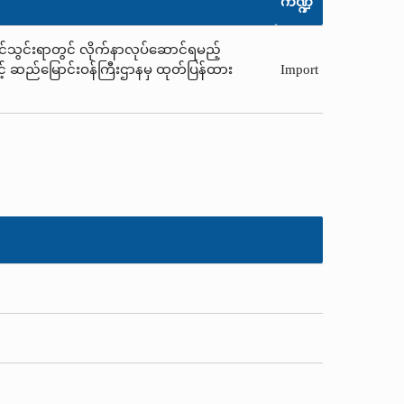
ကဏ္ဍ
ို့တင်သွင်းရာတွင် လိုက်နာလုပ်ဆောင်ရမည့်
နှင့် ဆည်မြောင်းဝန်ကြီးဌာနမှ ထုတ်ပြန်ထား
Import