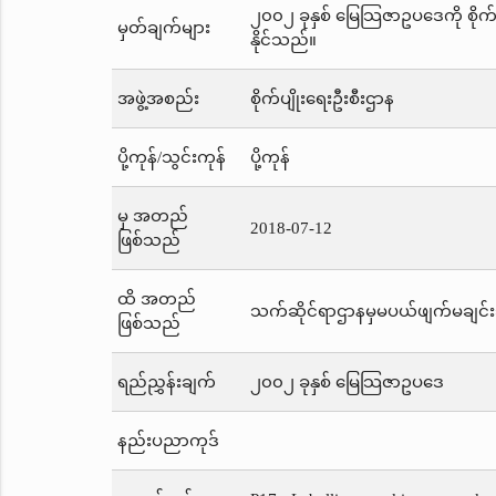
၂၀၀၂ ခုနှစ် မြေသြဇာဥပဒေကို စိုက
မှတ်ချက်များ
နိုင်သည်။
အဖွဲ့အစည်း
စိုက်ပျိုးရေးဦးစီးဌာန
ပို့ကုန်/သွင်းကုန်
ပို့ကုန်
မှ အတည်
2018-07-12
ဖြစ်သည်
ထိ အတည်
သက်ဆိုင်ရာဌာနမှမပယ်ဖျက်မချင်း
ဖြစ်သည်
ရည်ညွှန်းချက်
၂၀၀၂ ခုနှစ် မြေသြဇာဥပဒေ
နည်းပညာကုဒ်