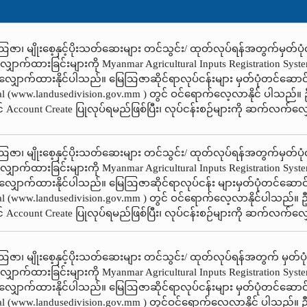
ေဩဇာ၊ မျိုးစေ့နှင့်ပိုးသတ်ဆေးများ တင်သွင်း/ ထုတ်လုပ်ရန်အတွက်မှတ်ပုံ
 လျှောက်ထားခြင်းများကို Myanmar Agricultural Inputs Registration Sys
င့်လျှောက်ထားနိုင်ပါသည်။ မြေဩဇာဆိုင်ရာလုပ်ငန်းများ မှတ်ပုံတင်ဆေ
 (www.landusedivision.gov.mm ) တွင် ဝင်ရောက်လေ့လာနိုင် ပါသည်။
Account Create ပြုလုပ်ရမည်ဖြစ်ပြီး၊ လုပ်ငန်းစဉ်များကို ဆက်လက်လျ
ေဩဇာ၊ မျိုးစေ့နှင့်ပိုးသတ်ဆေးများ တင်သွင်း/ ထုတ်လုပ်ရန်အတွက်မှတ်ပုံ
 လျှောက်ထားခြင်းများကို Myanmar Agricultural Inputs Registration Sys
င့်လျှောက်ထားနိုင်ပါသည်။ မြေဩဇာဆိုင်ရာလုပ်ငန်း များမှတ်ပုံတင်ဆေ
 (www.landusedivision.gov.mm ) တွင် ဝင်ရောက်လေ့လာနိုင်ပါသည်။ 
Account Create ပြုလုပ်ရမည်ဖြစ်ပြီး၊ လုပ်ငန်းစဉ်များကို ဆက်လက်လျ
ေဩဇာ၊ မျိုးစေ့နှင့်ပိုးသတ်ဆေးများ တင်သွင်း/ ထုတ်လုပ်ရန်အတွက် မှတ်ပု
 လျှောက်ထားခြင်းများကို Myanmar Agricultural Inputs Registration Sys
င့်လျှောက်ထားနိုင်ပါသည်။ မြေဩဇာဆိုင်ရာလုပ်ငန်းများ မှတ်ပုံတင်ဆေ
 (www.landusedivision.gov.mm ) တွင်ဝင်ရောက်လေ့လာနိုင် ပါသည်။ 