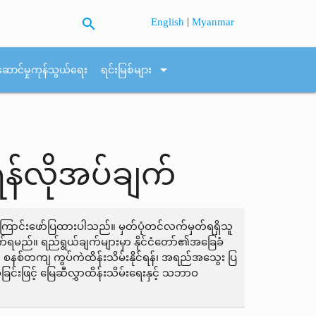
search
|
English
Myanmar
arrow_drop_down
ဆောင်မှုကုန်သွယ်ရေး
ရင်းမြစ်များ
ရန်လိုအပ်ချက်
ပ်ကြောင်းဖော်ပြထားပါသည်။ မှတ်ပုံတင်လက်မှတ်ရရှိသူ
ွက်ရမည်။ ရည်ရွယ်ချက်များမှာ နိုင်ငံတော်၏အခြေခံ
 စနစ်တကျ ကွပ်ကဲထိန်းသိမ်းနိုင်ရန်၊ အရည်အသွေး ပြ
စွဲခြင်းဖြင့် မြေဆီလွှာထိန်းသိမ်းရေးနှင့် သဘာဝ