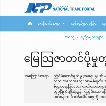
home
arrow_drop_down
အကြောင်းအရာ
ကုန်စည်ရှာဖွေခြင်း
ကု
အစသို့
စည်းမျည်းများ
arrow_drop_down
ပြည်ပစည်းမျဉ်းများ
မြေသြဇာတင်ပို့မှု
အကြောင်းအရာ
ဤစီမံဆောင်ရွက်မှု (အခန်း ၅၊ ပုဒ
သည် အရည်အသွေး အာမခံချက်၊ အမှတ်တ
စီးပွားရေးဖြစ်သော လယ်ယာကဏ္ဍဖွံ
ည့်ဝပြီး စံချိန်စံညွှန်း ပြည့်မီသော 
ပတ်ဝန်းကျင် ထိန်းသိမ်းရေးကို အထ