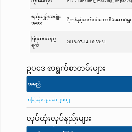
ယူအမ်ကုဒ်
P17 - Labelling, marking, or packa
စည်းမျဉ်းအမျိုး
ပို့ကုန်နှင့်ဆက်စပ်သောစီမံဆောင်ရွက
အစား
ပြင်ဆင်သည့်
2018-07-14 16:59:31
ရက်
ဥပဒေ စာရွက်စာတမ်းများ
အမည်
မြေဩဇာဥပဒေ ၂၀၀၂
လုပ်ထုံးလုပ်နည်းများ