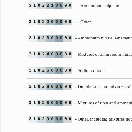
3
1
0
2
2
1
0
0
0
0
- - Ammonium sulphate
3
1
0
2
2
9
0
0
0
0
- - Other
3
1
0
2
3
0
0
0
0
0
- Ammonium nitrate, whether o
3
1
0
2
4
0
0
0
0
0
- Mixtures of ammonium nitrate
3
1
0
2
5
0
0
0
0
0
- Sodium nitrate
3
1
0
2
6
0
0
0
0
0
- Double salts and mixtures of
3
1
0
2
8
0
0
0
0
0
- Mixtures of urea and ammoni
3
1
0
2
9
0
0
0
0
0
- Other, including mixtures no