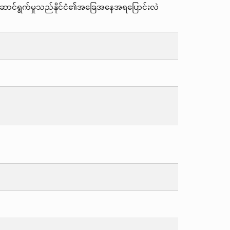
ီမံဆောင်ရွက်မှုသည်နိုင်ငံ၏အခြေအနေအရပြောင်းလဲ