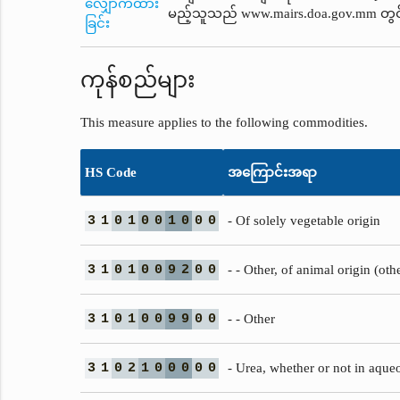
လျှောက်ထား
မည့်သူသည် www.mairs.doa.gov.mm တွင် 
ခြင်း
ကုန်စည်များ
This measure applies to the following commodities.
HS Code
အကြောင်းအရာ
3
1
0
1
0
0
1
0
0
0
- Of solely vegetable origin
3
1
0
1
0
0
9
2
0
0
- - Other, of animal origin (ot
3
1
0
1
0
0
9
9
0
0
- - Other
3
1
0
2
1
0
0
0
0
0
- Urea, whether or not in aque