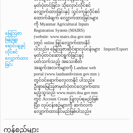
မှတ်ပုံတင်ခြင်း၊ သိုလှောင်လိုင်စင်
လျှောက်ထားခြင်းနှင့် သွင်းကုန်လိုင်စင်
ထောက်ခံချက်‌ လျှောက်ထားခြင်းများ
ကို Myanmar Agricultural Inputs
Registration System (MAIRS)
မြေဩဇာ
(website: www.mairs.doa.gov.mm
ဖြန့်ဖြူး
)တွင် online ဖြင့်လျှောက်ထားနိုင်
ရောင်းချခွင့်
ပါသည်။ မြေဩဇာဆိုင်ရာလုပ်ငန်းများ
Import/Export
လိုင်စင်
မှတ်ပုံတင်ဆောင်ရွက်ခြင်းနှင့်
လျှောက်ထား
ပတ်သက်သည့် အသေးစိတ်
ခြင်း
အချက်အလက်များကို Landuse web
portal (www.landusedivision.gov.mm )
တွင်ဝင်ရောက်လေ့လာနိုင် ပါသည်။
ဦးစွာမြေဩဇာမှတ်ပုံတင်‌လျှောက်ထား
မည့်သူသည် www.mairs.doa.gov.mm
တွင် Account Create ပြုလုပ်ရမည်ဖြစ်
ပြီး၊ လုပ်ငန်းစဉ်များကို ဆက်လက်
လျှောက်ထားနိုင်မည်ဖြစ်ပါသည်။
ကုန်စည်များ