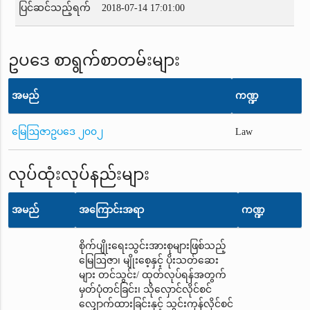
ပြင်ဆင်သည့်ရက်
2018-07-14 17:01:00
ဥပဒေ စာရွက်စာတမ်းများ
အမည်
ကဏ္ဍ
မြေဩဇာဥပဒေ ၂၀၀၂
Law
လုပ်ထုံးလုပ်နည်းများ
အမည်
အကြောင်းအရာ
ကဏ္ဍ
စိုက်ပျိုးရေးသွင်းအားစုများဖြစ်သည့်
မြေဩဇာ၊ မျိုးစေ့နှင့် ပိုးသတ်ဆေး
များ တင်သွင်း/ ထုတ်လုပ်ရန်အတွက်
မှတ်ပုံတင်ခြင်း၊ သိုလှောင်လိုင်စင်
လျှောက်ထားခြင်းနှင့် သွင်းကုန်လိုင်စင်