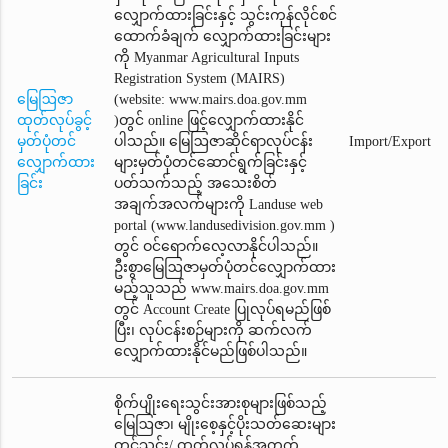
လျှောက်ထားခြင်းနှင့် သွင်းကုန်လိုင်စင်
ထောက်ခံချက်‌ လျှောက်ထားခြင်းများ
ကို Myanmar Agricultural Inputs
Registration System (MAIRS)
မြေဩဇာ
(website: www.mairs.doa.gov.mm
ထုတ်လုပ်ခွင့်
)တွင် online ဖြင့်လျှောက်ထားနိုင်
မှတ်ပုံတင်
ပါသည်။ မြေဩဇာဆိုင်ရာလုပ်ငန်း
Import/Export
လျှောက်ထား
များမှတ်ပုံတင်ဆောင်ရွက်ခြင်းနှင့်
ခြင်း
ပတ်သက်သည့် အသေးစိတ်
အချက်အလက်များကို Landuse web
portal (www.landusedivision.gov.mm )
တွင် ဝင်ရောက်လေ့လာနိုင်ပါသည်။
ဦးစွာမြေဩဇာမှတ်ပုံတင်‌လျှောက်ထား
မည့်သူသည် www.mairs.doa.gov.mm
တွင် Account Create ပြုလုပ်ရမည်ဖြစ်
ပြီး၊ လုပ်ငန်းစဉ်များကို ဆက်လက်
လျှောက်ထားနိုင်မည်ဖြစ်ပါသည်။
စိုက်ပျိုးရေးသွင်းအားစုများဖြစ်သည့်
မြေဩဇာ၊ မျိုးစေ့နှင့်ပိုးသတ်ဆေးများ
တင်သွင်း/ ထုတ်လုပ်ရန်အတွက်