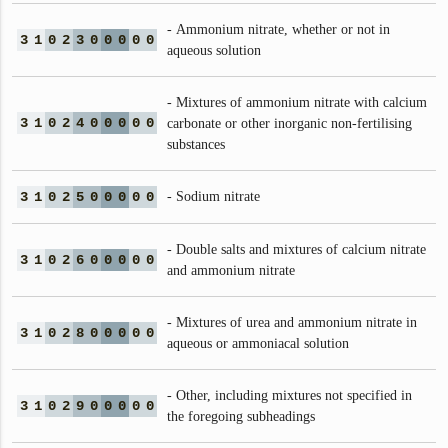
- Ammonium nitrate, whether or not in
3
1
0
2
3
0
0
0
0
0
aqueous solution
- Mixtures of ammonium nitrate with calcium
3
1
0
2
4
0
0
0
0
0
carbonate or other inorganic non-fertilising
substances
3
1
0
2
5
0
0
0
0
0
- Sodium nitrate
- Double salts and mixtures of calcium nitrate
3
1
0
2
6
0
0
0
0
0
and ammonium nitrate
- Mixtures of urea and ammonium nitrate in
3
1
0
2
8
0
0
0
0
0
aqueous or ammoniacal solution
- Other, including mixtures not specified in
3
1
0
2
9
0
0
0
0
0
the foregoing subheadings