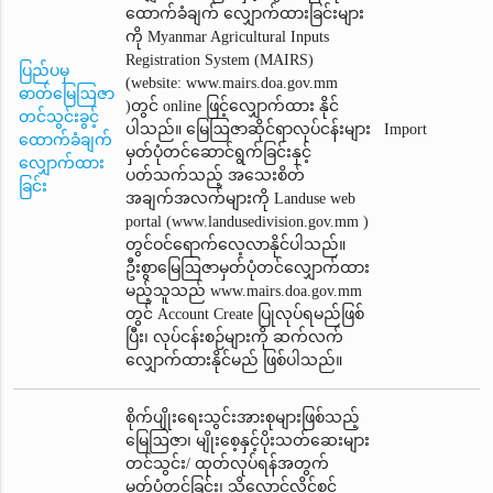
ထောက်ခံချက်‌ လျှောက်ထားခြင်းများ
ကို Myanmar Agricultural Inputs
Registration System (MAIRS)
ပြည်ပမှ
(website: www.mairs.doa.gov.mm
ဓာတ်မြေဩဇာ
)တွင် online ဖြင့်လျှောက်ထား နိုင်
တင်သွင်းခွင့်
ပါသည်။ မြေဩဇာဆိုင်ရာလုပ်ငန်းများ
Import
ထောက်ခံချက်
မှတ်ပုံတင်ဆောင်ရွက်ခြင်းနှင့်
လျှောက်ထား
ပတ်သက်သည့် အသေးစိတ်
ခြင်း
အချက်အလက်များကို Landuse web
portal (www.landusedivision.gov.mm )
တွင်ဝင်ရောက်လေ့လာနိုင်ပါသည်။
ဦးစွာမြေဩဇာမှတ်ပုံတင်‌လျှောက်ထား
မည့်သူသည် www.mairs.doa.gov.mm
တွင် Account Create ပြုလုပ်ရမည်ဖြစ်
ပြီး၊ လုပ်ငန်းစဉ်များကို ဆက်လက်
လျှောက်ထားနိုင်မည် ဖြစ်ပါသည်။
စိုက်ပျိုးရေးသွင်းအားစုများဖြစ်သည့်
မြေဩဇာ၊ မျိုးစေ့နှင့်ပိုးသတ်ဆေးများ
တင်သွင်း/ ထုတ်လုပ်ရန်အတွက်
မှတ်ပုံတင်ခြင်း၊ သိုလှောင်လိုင်စင်