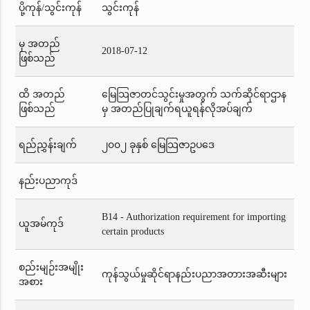
ပို့ကုန်/သွင်းကုန်
သွင်းကုန်
မှ အတည်
2018-07-12
ဖြစ်သည်
ထိ အတည်
မြေသြဇာတင်သွင်းမှုအတွက် သက်ဆိုင်ရာဌာန
ဖြစ်သည်
မှ အတည်ပြုချက်ရယူရန်လိုအပ်ချက်
ရည်ညွှန်းချက်
၂၀၀၂ ခုနှစ် မြေသြဇာဥပဒေ
နည်းပညာကုဒ်
B14 - Authorization requirement for importing
ယူအမ်ကုဒ်
certain products
စည်းမျဉ်းအမျိုး
ကုန်သွယ်မှုဆိုင်ရာနည်းပညာအတားအဆီးများ
အစား