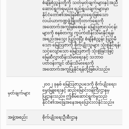
စံချိန်စံညွှန်းတို့ကို သတ်မှတ်ချက်များနှင့်အညီ
ဆောင်ရွက်ရမည်။ ရည်ရွယ်ချက်များမှာ
နိုင်ငံတော်၏အခြေခံစီးပွားရေးဖြစ်သော
လယ်ယာကဏ္ဍဖွံ့ဖြိုးတိုးတက်ရေးကို
အထောက်အကူဖြစ်စေရန်၊ မြေသြဇာလုပ်ငန်း
များကို စနစ်တကျ ကွပ်ကဲထိန်းသိမ်းနိုင်ရန်၊
အရည်အသွေး ပြည့်ဝပြီး စံချိန်စံညွှန်း ပြည့်မီ
သော မြေသြဇာကို စိုက်ပျိုးသူများ သုံးစွဲနိုင်ရန်၊
သင့်လျော်သော မြေသြဇာကို သုံးစွဲခြင်းဖြင့်
မြေဆီလွှာထိန်းသိမ်းရေးနှင့် သဘာဝ
ပတ်ဝန်းကျင် ထိန်းသိမ်းရေးကို
အထောက်အကူပြုနိုင်ရန်တို့ဖြစ်ပါသည်။
၂၀၀၂ ခုနှစ် မြေသြဇာဥပဒေကို စိုက်ပျိုးရေး၊
မွေးမြူရေးနှင့် ဆည်မြောင်းဝန်ကြီးဌာနမှ
မှတ်ချက်များ
ပြဌာန်းသည်။ ဤစီမံဆောင်ရွက်မှုသည်
နိုင်ငံ၏အခြေအနေအရပြောင်းလဲနိုင်သည်။
အဖွဲ့အစည်း
စိုက်ပျိုးရေးဦးစီးဌာန