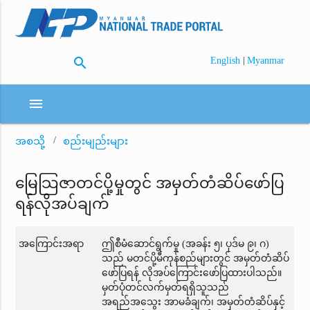
search
|
English
Myanmar
menu
အစသို့
စည်းမျည်းများ
မြေသြဇာတင်ပို့မှုတွင် အမှတ်တံဆိပ်ဖော်ပြ
ရန်လိုအပ်ချက်
အကြောင်းအရာ
ဤစီမံဆောင်ရွက်မှု (အခန်း ၅၊ ပုဒ်မ ၉၊ ဂ)
သည် မတင်ပို့မီကုန်စည်များတွင် အမှတ်တံဆိပ်
ဖော်ပြရန် လိုအပ်ကြောင်းဖော်ပြထားပါသည်။
မှတ်ပုံတင်လက်မှတ်ရရှိသူသည်
အရည်အသွေး အာမခံချက်၊ အမှတ်တံဆိပ်နှင့်