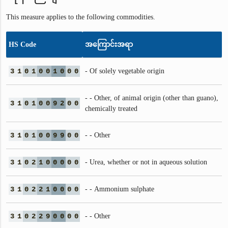
This measure applies to the following commodities.
HS Code
အကြောင်းအရာ
3
1
0
1
0
0
1
0
0
0
- Of solely vegetable origin
- - Other, of animal origin (other than guano),
3
1
0
1
0
0
9
2
0
0
chemically treated
3
1
0
1
0
0
9
9
0
0
- - Other
3
1
0
2
1
0
0
0
0
0
- Urea, whether or not in aqueous solution
3
1
0
2
2
1
0
0
0
0
- - Ammonium sulphate
3
1
0
2
2
9
0
0
0
0
- - Other