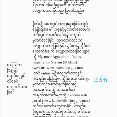
ပြီး၊ လုပ်ငန်းစဉ်များကို ဆက်လက်
လျှောက်ထားနိုင်မည် ဖြစ်ပါသည်။
စိုက်ပျိုးရေးသွင်းအားစုများဖြစ်သည့်
မြေဩဇာ၊ မျိုးစေ့နှင့်ပိုးသတ်ဆေးများ
တင်သွင်း/ ထုတ်လုပ်ရန်အတွက်
မှတ်ပုံတင်ခြင်း၊ သိုလှောင်လိုင်စင်
လျှောက်ထားခြင်းနှင့် သွင်းကုန်လိုင်စင်
ထောက်ခံချက်‌ လျှောက်ထားခြင်းများ
ကို Myanmar Agricultural Inputs
Registration System (MAIRS)
မြေဩဇာ
(website: www.mairs.doa.gov.mm
ဖြန့်ဖြူး
)တွင် online ဖြင့်လျှောက်ထားနိုင်
ရောင်းချခွင့်
ပါသည်။ မြေဩဇာဆိုင်ရာလုပ်ငန်းများ
ကြည့်ရန်
လိုင်စင်
မှတ်ပုံတင်ဆောင်ရွက်ခြင်းနှင့်
လျှောက်ထား
ပတ်သက်သည့် အသေးစိတ်
ခြင်း
အချက်အလက်များကို Landuse web
portal (www.landusedivision.gov.mm )
တွင်ဝင်ရောက်လေ့လာနိုင် ပါသည်။
ဦးစွာမြေဩဇာမှတ်ပုံတင်‌လျှောက်ထား