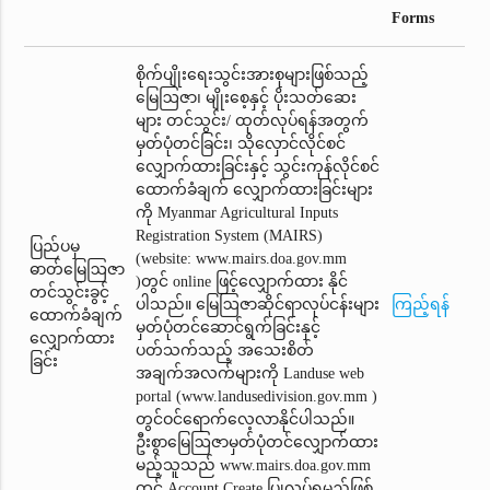
Forms
စိုက်ပျိုးရေးသွင်းအားစုများဖြစ်သည့်
မြေဩဇာ၊ မျိုးစေ့နှင့် ပိုးသတ်ဆေး
များ တင်သွင်း/ ထုတ်လုပ်ရန်အတွက်
မှတ်ပုံတင်ခြင်း၊ သိုလှောင်လိုင်စင်
လျှောက်ထားခြင်းနှင့် သွင်းကုန်လိုင်စင်
ထောက်ခံချက်‌ လျှောက်ထားခြင်းများ
ကို Myanmar Agricultural Inputs
Registration System (MAIRS)
ပြည်ပမှ
(website: www.mairs.doa.gov.mm
ဓာတ်မြေဩဇာ
)တွင် online ဖြင့်လျှောက်ထား နိုင်
တင်သွင်းခွင့်
ပါသည်။ မြေဩဇာဆိုင်ရာလုပ်ငန်းများ
ကြည့်ရန်
ထောက်ခံချက်
မှတ်ပုံတင်ဆောင်ရွက်ခြင်းနှင့်
လျှောက်ထား
ပတ်သက်သည့် အသေးစိတ်
ခြင်း
အချက်အလက်များကို Landuse web
portal (www.landusedivision.gov.mm )
တွင်ဝင်ရောက်လေ့လာနိုင်ပါသည်။
ဦးစွာမြေဩဇာမှတ်ပုံတင်‌လျှောက်ထား
မည့်သူသည် www.mairs.doa.gov.mm
တွင် Account Create ပြုလုပ်ရမည်ဖြစ်