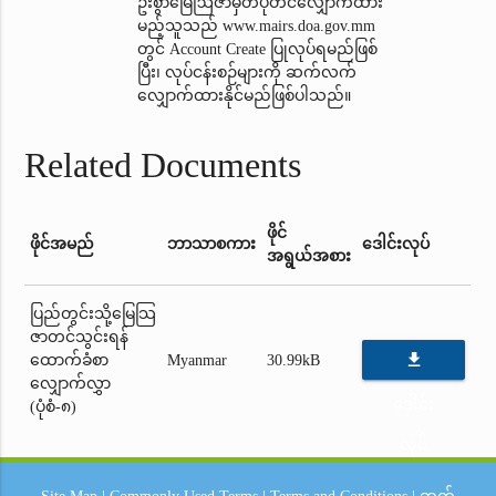
ဦးစွာမြေဩဇာမှတ်ပုံတင်‌လျှောက်ထား
မည့်သူသည် www.mairs.doa.gov.mm
တွင် Account Create ပြုလုပ်ရမည်ဖြစ်
ပြီး၊ လုပ်ငန်းစဉ်များကို ဆက်လက်
လျှောက်ထားနိုင်မည်ဖြစ်ပါသည်။
Related Documents
ဖိုင်
ဖိုင်အမည်
ဘာသာစကား
ဒေါင်းလုပ်
အရွယ်အစား
ပြည်တွင်းသို့မြေသြ
ဇာတင်သွင်းရန်
file_download
ထောက်ခံစာ
Myanmar
30.99kB
လျှောက်လွှာ
ဒေါင်း
(ပုံစံ-၈)
လုပ်