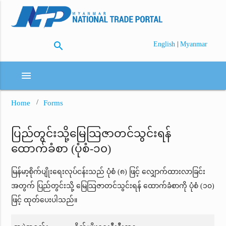
search
|
English
Myanmar
menu
Home
Forms
ပြည်တွင်းသို့မြေသြဇာတင်သွင်းရန်
ထောက်ခံစာ (ပုံစံ-၁၀)
မြန်မာ့စိုက်ပျိုးရေးလုပ်ငန်းသည် ပုံစံ (၈) ဖြင့် လျှောက်ထားလာခြင်း
အတွက် ပြည်တွင်းသို့ မြေသြဇာတင်သွင်းရန် ထောက်ခံစာကို ပုံစံ (၁၀)
ဖြင့် ထုတ်ပေးပါသည်။