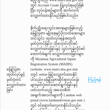
မည့်သူသည် www.mairs.doa.gov.mm
တွင် Account Create ပြုလုပ်ရမည်ဖြစ်
ပြီး၊ လုပ်ငန်းစဉ်များကို ဆက်လက်
လျှောက်ထားနိုင်မည်ဖြစ်ပါသည်။
စိုက်ပျိုးရေးသွင်းအားစုများဖြစ်သည့်
မြေဩဇာ၊ မျိုးစေ့နှင့်ပိုးသတ်ဆေးများ
တင်သွင်း/ ထုတ်လုပ်ရန်အတွက်
မှတ်ပုံတင်ခြင်း၊ သိုလှောင်လိုင်စင်
လျှောက်ထားခြင်းနှင့် သွင်းကုန်လိုင်စင်
ထောက်ခံချက်‌ လျှောက်ထားခြင်းများ
ကို Myanmar Agricultural Inputs
Registration System (MAIRS)
မြေဩဇာ
(website: www.mairs.doa.gov.mm
ထုတ်လုပ်ခွင့်
)တွင် online ဖြင့်လျှောက်ထားနိုင်
မှတ်ပုံတင်
ပါသည်။ မြေဩဇာဆိုင်ရာလုပ်ငန်း
ကြည့်ရန်
လျှောက်ထား
များမှတ်ပုံတင်ဆောင်ရွက်ခြင်းနှင့်
ခြင်း
ပတ်သက်သည့် အသေးစိတ်
အချက်အလက်များကို Landuse web
portal (www.landusedivision.gov.mm )
တွင် ဝင်ရောက်လေ့လာနိုင်ပါသည်။