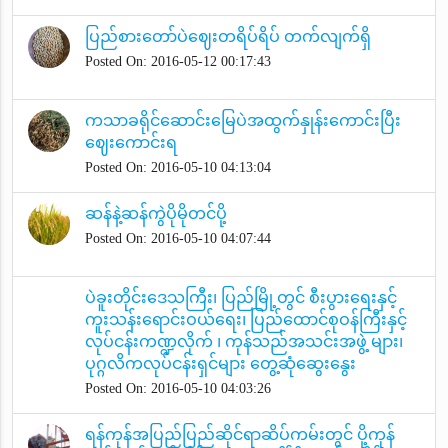
ပြည်စားတော်ပဲဈေးတရိပ်ရိပ် တက်လျက်ရှိ
Posted On: 2016-05-12 00:17:43
ကသာခရိုင်ဆောင်းမြေပဲအထွက်နှုန်းကောင်းပြီး
ဈေးကောင်းရ
Posted On: 2016-05-10 04:13:04
ဆန်နဲ့ဆန်ကွဲပိုမိုတင်ပို့
Posted On: 2016-05-10 04:07:44
ပဲခူးတိုင်းဒေသကြီး၊ ပြည်မြို့တွင် စီးပွားရေးနှင့်
ကူးသန်းရောင်းဝယ်ရေး၊ ပြည်ထောင်စုဝန်ကြီးနှင့်
လုပ်ငန်းကဏ္ဍလိုက် ၊ ကုန်သည်အသင်းအဖွဲ့ များ၊
ပုဂ္ဂလိကလုပ်ငန်းရှင်များ တွေ့ဆုံဆွေးနွေး
Posted On: 2016-05-10 04:03:26
ရန်ကုန်အပြည်ပြည်ဆိုင်ရာဆိပ်ကမ်းတွင် ပို့ကုန်