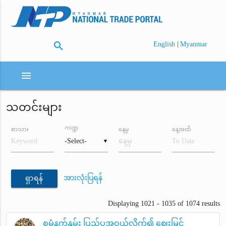
search
|
English
Myanmar
menu
သတင်းများ
ကဏ္ဍ
စာသား
နေ့မှ
နေ့အထိ
▼
အားလုံးပြရန်
ရှာရန်
Displaying 1021 - 1035 of 1074 results
စမုံနက်နှမ်း ပြည်ပအဝယ်လိုက်၍ ဈေးမြင့်