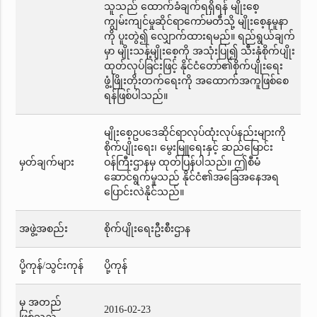
သူသည် ထောက်ခံချက်ရရှိရန် မျိုးစေ့
ကျွမ်းကျင်မှုဆိုင်ရာကော်မတီသို့ မျိုးစေ့နမူနာ
ကို ပူးတွဲ၍ လျှောက်ထားရမည်။ ရည်ရွယ်ချက်
မှာ မျိုးသန့်မျိုးစေ့ကို အသုံးပြု၍ သီးနှံစိုက်ပျိုး
ထုတ်လုပ်ခြင်းဖြင့် နိုင်ငံတော်၏စိုက်ပျိုးရေး
ဖွံ့ဖြိုးတိုးတက်ရေးကို အထောက်အကူဖြစ်စေ
ရန်ဖြစ်ပါသည်။
မျိုးစေ့ဥပဒေဆိုင်ရာလုပ်ထုံးလုပ်နည်းများကို
စိုက်ပျိုးရေး၊ မွေးမြူရေးနှင့် ဆည်မြောင်း
မှတ်ချက်များ
ဝန်ကြီးဌာနမှ ထုတ်ပြန်ပါသည်။ ဤစီမံ
ဆောင်ရွက်မှုသည် နိုင်ငံ၏အခြေအနေအရ
ပြောင်းလဲနိုင်သည်။
အဖွဲ့အစည်း
စိုက်ပျိုးရေးဦးစီးဌာန
ပို့ကုန်/သွင်းကုန်
ပို့ကုန်
မှ အတည်
2016-02-23