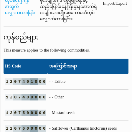
လိုင်စင်ရရှိရန်
စိုက်ပျိုးရေး၊ မွေးမြူရေးနှင့်
Import/Export
အတွက်
ဆည်မြောင်းဝန်ကြီးဌာနအောက်ရှိ
လျှောက်ထားခြင်း
အမျိုးသားမျိုးစေ့ကော်မတီတွင်
လျှောက်ထားခြင်း။
ကုန်စည်များ
This measure applies to the following commodities.
HS Code
အကြောင်းအရာ
1
2
0
7
4
0
1
0
0
0
- - Edible
1
2
0
7
4
0
9
0
0
0
- - Other
1
2
0
7
5
0
0
0
0
0
- Mustard seeds
1
2
0
7
6
0
0
0
0
0
- Safflower (Carthamus tinctorius) seeds