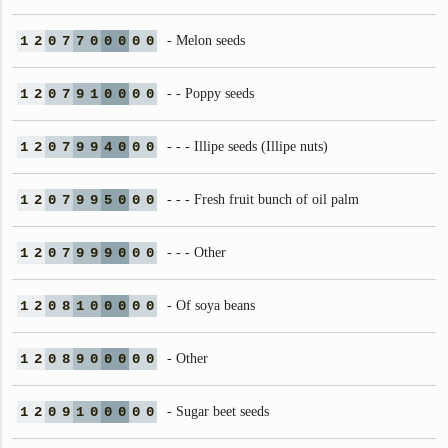
1
2
0
7
7
0
0
0
0
0
- Melon seeds
1
2
0
7
9
1
0
0
0
0
- - Poppy seeds
1
2
0
7
9
9
4
0
0
0
- - - Illipe seeds (Illipe nuts)
1
2
0
7
9
9
5
0
0
0
- - - Fresh fruit bunch of oil palm
1
2
0
7
9
9
9
0
0
0
- - - Other
1
2
0
8
1
0
0
0
0
0
- Of soya beans
1
2
0
8
9
0
0
0
0
0
- Other
1
2
0
9
1
0
0
0
0
0
- Sugar beet seeds