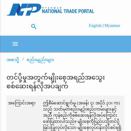
search
|
English
Myanmar
menu
အစသို့
စည်းမျည်းများ
တင်ပို့မှုအတွက်မျိုးစေ့အရည်အသွေး
စစ်ဆေးရန်လိုအပ်ချက်
အကြောင်းအရာ
ဤစီမံဆောင်ရွက်မှု (အခန်း ၄၊ အပိုဒ် ၃၁၊ က)
သည် သတ်မှတ်စည်းမျဉ်းစည်းကမ်းများနှင့်
အညီ ကုန်စည်ကိုစစ်ဆေးရန်လိုအပ်ကြောင်း
ဖော်ပြထားပါသည်။ မျိုးစေ့ကိုပြည်ပသို့တင်ပို့
ခြင်းပြုလုပ်လိုသော မျိုးစေ့လုပ်ငန်းလိုင်စင်ရရှိ