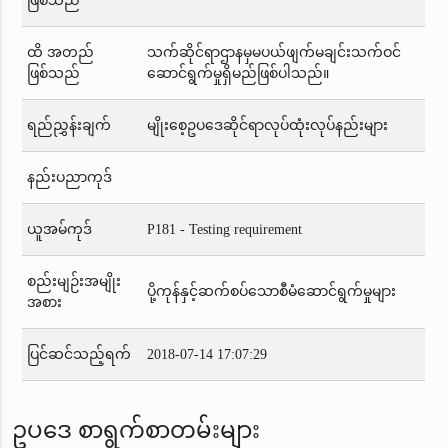
ဖြစ်သည်
ထိ အတည်
သက်ဆိုင်ရာဌာနမှမပယ်ဖျက်မချင်းသက်ဝင်
ဖြစ်သည်
ဆောင်ရွက်မှုရှိမည်ဖြစ်ပါသည်။
ရည်ညွှန်းချက်
မျိုးစေ့ဥပဒေဆိုင်ရာလုပ်ထုံးလုပ်နည်းများ
နည်းပညာကုဒ်
ယူအမ်ကုဒ်
P181 - Testing requirement
စည်းမျဉ်းအမျိုး
ပို့ကုန်နှင့်ဆက်စပ်သောစီမံဆောင်ရွက်မှုများ
အစား
ပြင်ဆင်သည့်ရက်
2018-07-14 17:07:29
ဥပဒေ စာရွက်စာတမ်းများ