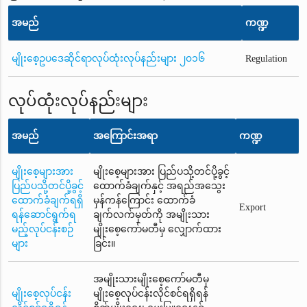
အမည်
ကဏ္ဍ
မျိုးစေ့ဥပဒေဆိုင်ရာလုပ်ထုံးလုပ်နည်းများ ၂၀၁၆
Regulation
လုပ်ထုံးလုပ်နည်းများ
အမည်
အကြောင်းအရာ
ကဏ္ဍ
မျိုးစေ့များအား
မျိုးစေ့များအား ပြည်ပသို့တင်ပို့ခွင့်
ပြည်ပသို့တင်ပို့ခွင့်
ထောက်ခံချက်နှင့် အရည်အသွေး
ထောက်ခံချက်ရရှိ
မှန်ကန်ကြောင်း ထောက်ခံ
Export
ရန်ဆောင်ရွက်ရ
ချက်လက်မှတ်ကို အမျိုးသား
မည့်လုပ်ငန်းစဉ်
မျိုးစေ့ကော်မတီမှ လျှောက်ထား
များ
ခြင်း။
အမျိုးသားမျိုးစေ့ကော်မတီမှ
မျိုးစေ့လုပ်ငန်း
မျိုးစေ့လုပ်ငန်းလိုင်စင်ရရှိရန်