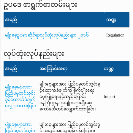
ဥပဒေ စာရွက်စာတမ်းများ
အမည်
ကဏ္ဍ
မျိုးစေ့ဥပဒေဆိုင်ရာလုပ်ထုံးလုပ်နည်းများ ၂၀၁၆
Regulation
လုပ်ထုံးလုပ်နည်းများ
အမည်
အကြောင်းအရာ
ကဏ္ဍ
မျိုးစေ့များအား ပြည်ပမှတင်သွင်းခွ
မျိုးစေ့များအား
င့်ထောက်ခံချက်ကို စိုက်ပျိုးရေး၊
ပြည်ပမှတင်သွင်း
မွေးမြူရေးနှင့်ဆည်မြောင်း
Import
ခွင့်ထောက်ခံချက်
ဝန်ကြီးဌာန၊ အမျိုးသားမျိုးစေ့
လျှောက်ထားခြင်း
ကော်မတီတွင်လျှောက်ထားခြင်း။
မျိုးစေ့များအား
မျိုးစေ့များအား ပြည်ပမှတင်သွင်းခွ
ပြည်ပမှတင်သွင်း
င့် အရည်အသွေးမှန်ကန်ကြောင်း