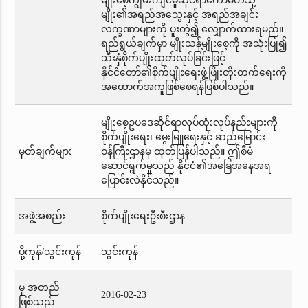
မျိုးစေ့ကျွမ်းကျင်မှုဆိုင်ရာကော်မတီသို့
မျိုး၏အရည်အသွေးနှင့် အရည်အချင်း
လက္ခဏာများကို ပူးတွဲ၍ လျှောက်ထားရမည်။
ရည်ရွယ်ချက်မှာ မျိုးသန့်မျိုးစေ့ကို အသုံးပြု၍
သီးနှံစိုက်ပျိုးထုတ်လုပ်ခြင်းဖြင့်
နိုင်ငံတော်၏စိုက်ပျိုးရေးဖွံ့ဖြိုးတိုးတက်ရေးကို
အထောက်အကူဖြစ်စေရန်ဖြစ်ပါသည်။
မျိုးစေ့ဥပဒေဆိုင်ရာလုပ်ထုံးလုပ်နည်းများကို
စိုက်ပျိုးရေး၊ မွေးမြူရေးနှင့် ဆည်မြောင်း
မှတ်ချက်များ
ဝန်ကြီးဌာနမှ ထုတ်ပြန်ပါသည်။ ဤစီမံ
ဆောင်ရွက်မှုသည် နိုင်ငံ၏အခြေအနေအရ
ပြောင်းလဲနိုင်သည်။
အဖွဲ့အစည်း
စိုက်ပျိုးရေးဦးစီးဌာန
ပို့ကုန်/သွင်းကုန်
သွင်းကုန်
မှ အတည်
2016-02-23
ဖြစ်သည်