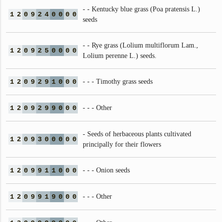
- - Kentucky blue grass (Poa pratensis L.)
1
2
0
9
2
4
0
0
0
0
seeds
- - Rye grass (Lolium multiflorum Lam.,
1
2
0
9
2
5
0
0
0
0
Lolium perenne L.) seeds.
1
2
0
9
2
9
1
0
0
0
- - - Timothy grass seeds
1
2
0
9
2
9
9
0
0
0
- - - Other
- Seeds of herbaceous plants cultivated
1
2
0
9
3
0
0
0
0
0
principally for their flowers
1
2
0
9
9
1
1
0
0
0
- - - Onion seeds
1
2
0
9
9
1
9
0
0
0
- - - Other