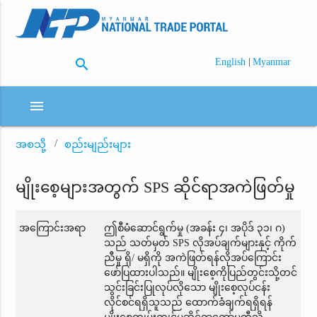
search
|
English
Myanmar
menu
အစသို့
စည်းမျည်းများ
မျိုးစေ့များအတွက် SPS ဆိုင်ရာအကဲဖြတ်မှု
အကြောင်းအရာ
ဤစီမံဆောင်ရွက်မှု (အခန်း ၄၊ အပိုဒ် ၃၁၊ ဂ)
သည် သတ်မှတ် SPS လိုအပ်ချက်များနှင့် ကိုက်
ညီမှု ရှိ/ မရှိကို အကဲဖြတ်ရန်လိုအပ်ကြောင်း
ဖော်ပြထားပါသည်။ မျိုးစေ့ကိုပြည်တွင်းသို့တင်
သွင်းခြင်းပြုလုပ်လိုသော မျိုးစေ့လုပ်ငန်း
လိုင်စင်ရရှိသူသည် ထောက်ခံချက်ရရှိရန်