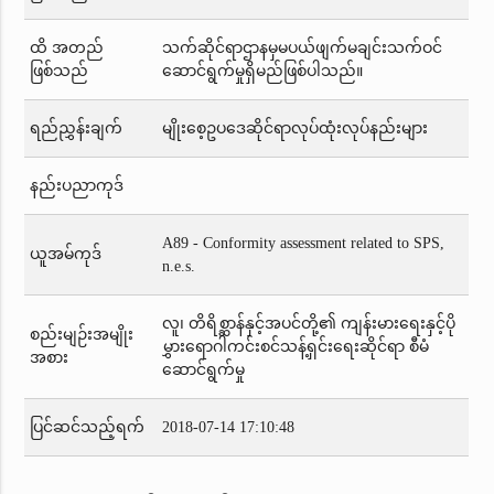
ထိ အတည်
သက်ဆိုင်ရာဌာနမှမပယ်ဖျက်မချင်းသက်ဝင်
ဖြစ်သည်
ဆောင်ရွက်မှုရှိမည်ဖြစ်ပါသည်။
ရည်ညွှန်းချက်
မျိုးစေ့ဥပဒေဆိုင်ရာလုပ်ထုံးလုပ်နည်းများ
နည်းပညာကုဒ်
A89 - Conformity assessment related to SPS,
ယူအမ်ကုဒ်
n.e.s.
လူ၊ တိရိစ္ဆာန်နှင့်အပင်တို့၏ ကျန်းမားရေးနှင့်ပို
စည်းမျဉ်းအမျိုး
မွှားရောဂါကင်းစင်သန့်ရှင်းရေးဆိုင်ရာ စီမံ
အစား
ဆောင်ရွက်မှု
ပြင်ဆင်သည့်ရက်
2018-07-14 17:10:48