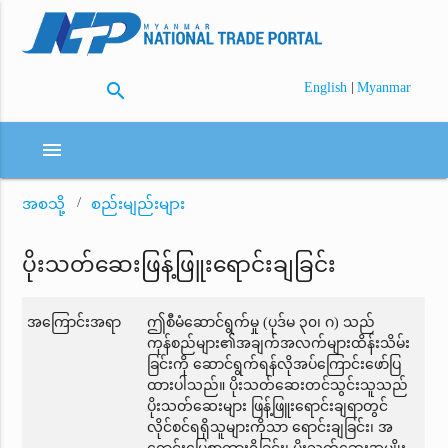
search
|
English
Myanmar
menu
အစသို့
စည်းမျည်းများ
ပိုးသတ်ဆေးဖြန့်ဖြူးရောင်းချခြင်း
အကြောင်းအရာ
ဤစီမံဆောင်ရွက်မှု (ပုဒ်မ ၃၀၊ ဂ) သည်
ကုန်စည်များ၏အချက်အလက်များထိန်းသိမ်း
ခြင်းကို ဆောင်ရွက်ရန်လိုအပ်ကြောင်းဖော်ပြ
ထားပါသည်။ ပိုးသတ်ဆေးတင်သွင်းသူသည်
ပိုးသတ်ဆေးများ ဖြန့်ဖြူးရောင်းချရာတွင်
လိုင်စင်ရရှိသူများကိုသာ ရောင်းချခြင်း၊ အ