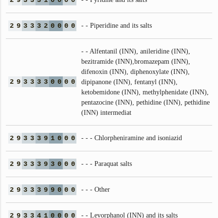
2
9
3
3
3
1
0
0
0
0
2
9
3
3
3
2
0
0
0
0
- - Piperidine and its salts
- - Alfentanil (INN), anileridine (INN),
bezitramide (INN),bromazepam (INN),
difenoxin (INN), diphenoxylate (INN),
2
9
3
3
3
3
0
0
0
0
dipipanone (INN), fentanyl (INN),
ketobemidone (INN), methylphenidate (INN),
pentazocine (INN), pethidine (INN), pethidine
(INN) intermediat
2
9
3
3
3
9
1
0
0
0
- - - Chlorpheniramine and isoniazid
2
9
3
3
3
9
3
0
0
0
- - - Paraquat salts
2
9
3
3
3
9
9
0
0
0
- - - Other
2
9
3
3
4
1
0
0
0
0
- - Levorphanol (INN) and its salts