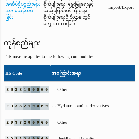
အဆိပ်ရှိပစ္စည်းများ
စိုက်ပျိုးရေး၊ မွေးမြူရေးနှင့်
Import/Export
အား မှတ်ပုံတင်
ဆည်မြောင်းဝန်ကြီးဌာန၊
ခြင်း
စိုက်ပျိုးရေးဦးစီးဌာန တွင်
လျှောက်ထားခြင်း
ကုန်စည်များ
This measure applies to the following commodities.
HS Code
အကြောင်းအရာ
2
9
3
3
1
9
0
0
0
0
- - Other
2
9
3
3
2
1
0
0
0
0
- - Hydantoin and its derivatives
2
9
3
3
2
9
0
0
0
0
- - Other
- - Pyridine and its salts