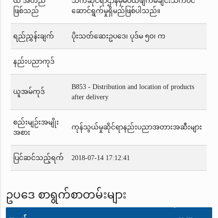
ထိ အတည်
သက်ဆိုင်ရာဌာနမှမပယ်ဖျက်မချင်းသက်ဝင်
ဖြစ်သည်
ဆောင်ရွက်မှုရှိမည်ဖြစ်ပါသည်။
ရည်ညွှန်းချက်
ပိုးသတ်ဆေးဥပဒေ၊ ပုဒ်မ ၅၀၊ က
နည်းပညာကုဒ်
B853 - Distribution and location of products
ယူအမ်ကုဒ်
after delivery
စည်းမျဉ်းအမျိုး
ကုန်သွယ်မှုဆိုင်ရာနည်းပညာအတားအဆီးများ
အစား
ပြင်ဆင်သည့်ရက်
2018-07-14 17:12:41
ဥပဒေ စာရွက်စာတမ်းများ