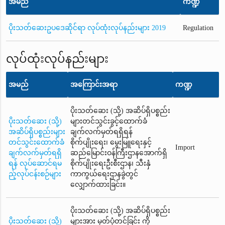
အမည်
ကဏ္ဍ
ပိုးသတ်ဆေးဥပဒေဆိုင်ရာ လုပ်ထုံးလုပ်နည်းများ 2019
Regulation
လုပ်ထုံးလုပ်နည်းများ
အမည်
အကြောင်းအရာ
ကဏ္ဍ
ပိုးသတ်ဆေး (သို့) အဆိပ်ရှိပစ္စည်း
ပိုးသတ်ဆေး (သို့)
များတင်သွင်းခွင့်ထောက်ခံ
အဆိပ်ရှိပစ္စည်းများ
ချက်လက်မှတ်ရရှိရန်
တင်သွင်းထောက်ခံ
စိုက်ပျိုးရေး၊ မွေးမြူရေးနှင့်
Import
ချက်လက်မှတ်ရရှိ
ဆည်မြောင်းဝန်ကြီးဌာနအောက်ရှိ
ရန် လုပ်ဆောင်ရမ
စိုက်ပျိုးရေးဦးစီးဌာန၊ သီးနှံ
ည့်လုပ်ငန်းစဉ်များ
ကာကွယ်ရေးဌာနခွဲတွင်
လျှောက်ထားခြင်း။
ပိုးသတ်ဆေး (သို့) အဆိပ်ရှိပစ္စည်း
ပိုးသတ်ဆေး (သို့)
များအား မှတ်ပုံတင်ခြင်း ကို