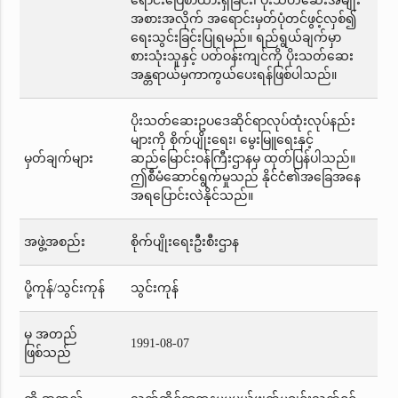
ရောင်းပြေစာထားရှိခြင်း၊ ပိုးသတ်ဆေးအမျိုး
အစားအလိုက် အရောင်းမှတ်ပုံတင်ဖွင့်လှစ်၍
ရေးသွင်းခြင်းပြုရမည်။ ရည်ရွယ်ချက်မှာ
စားသုံးသူနှင့် ပတ်ဝန်းကျင်ကို ပိုးသတ်ဆေး
အန္တရာယ်မှကာကွယ်ပေးရန်ဖြစ်ပါသည်။
ပိုးသတ်ဆေးဥပဒေဆိုင်ရာလုပ်ထုံးလုပ်နည်း
များကို စိုက်ပျိုးရေး၊ မွေးမြူရေးနှင့်
မှတ်ချက်များ
ဆည်မြောင်းဝန်ကြီးဌာနမှ ထုတ်ပြန်ပါသည်။
ဤစီမံဆောင်ရွက်မှုသည် နိုင်ငံ၏အခြေအနေ
အရပြောင်းလဲနိုင်သည်။
အဖွဲ့အစည်း
စိုက်ပျိုးရေးဦးစီးဌာန
ပို့ကုန်/သွင်းကုန်
သွင်းကုန်
မှ အတည်
1991-08-07
ဖြစ်သည်