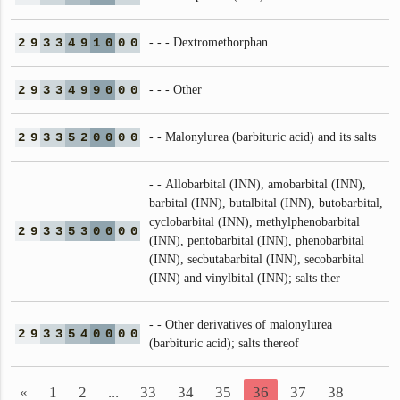
2
9
3
3
4
9
1
0
0
0
- - - Dextromethorphan
2
9
3
3
4
9
9
0
0
0
- - - Other
2
9
3
3
5
2
0
0
0
0
- - Malonylurea (barbituric acid) and its salts
- - Allobarbital (INN), amobarbital (INN),
barbital (INN), butalbital (INN), butobarbital,
cyclobarbital (INN), methylphenobarbital
2
9
3
3
5
3
0
0
0
0
(INN), pentobarbital (INN), phenobarbital
(INN), secbutabarbital (INN), secobarbital
(INN) and vinylbital (INN); salts ther
- - Other derivatives of malonylurea
2
9
3
3
5
4
0
0
0
0
(barbituric acid); salts thereof
«
1
2
...
33
34
35
36
37
38