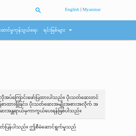
search
|
English
Myanmar
arrow_drop_down
ဆောင်မှုကုန်သွယ်ရေး
ရင်းမြစ်များ
န်လိုအပ်ကြောင်းဖော်ပြထားပါသည်။ ပိုးသတ်ဆေးတင်
းပြေစာထားရှိခြင်း၊ ပိုးသတ်ဆေးအမျိုးအစားအလိုက် အ
းသတ်ဆေးအန္တရာယ်မှကာကွယ်ပေးရန်ဖြစ်ပါသည်။
ှ ထုတ်ပြန်ပါသည်။ ဤစီမံဆောင်ရွက်မှုသည်