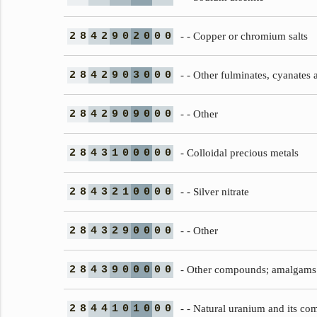
2
8
4
2
9
0
2
0
0
0
- - Copper or chromium salts
2
8
4
2
9
0
3
0
0
0
- - Other fulminates, cyanates 
2
8
4
2
9
0
9
0
0
0
- - Other
2
8
4
3
1
0
0
0
0
0
- Colloidal precious metals
2
8
4
3
2
1
0
0
0
0
- - Silver nitrate
2
8
4
3
2
9
0
0
0
0
- - Other
2
8
4
3
9
0
0
0
0
0
- Other compounds; amalgams
2
8
4
4
1
0
1
0
0
0
- - Natural uranium and its c