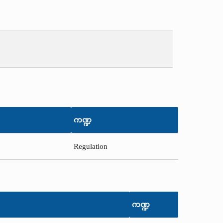
ကဏ္ဍ
Regulation
ကဏ္ဍ