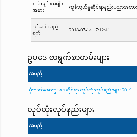
စည်းမျဉ်းအမျိုး
ကုန်သွယ်မှုဆိုင်ရာနည်းပညာအတာ
အစား
ပြင်ဆင်သည့်
2018-07-14 17:12:41
ရက်
ဥပဒေ စာရွက်စာတမ်းများ
အမည်
ပိုးသတ်ဆေးဥပဒေဆိုင်ရာ လုပ်ထုံးလုပ်နည်းများ 2019
လုပ်ထုံးလုပ်နည်းများ
အမည်