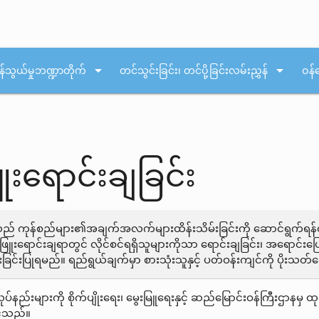
arrow_drop_down
arrow_drop_down
န်သွယ်မှုဘဏ္ဍာတိုက်
တင်သွင်းခြင်း၊ တင်ပို့ခြင်းလမ်းညွှန်
ဝန်
ူးရောင်းချခြင်း
ဂ) သည် ကုန်စည်များ၏အချက်အလက်များထိန်းသိမ်းခြင်းကို ဆောင်ရွက်ရ
ဖြူးရောင်းချရာတွင် လိုင်စင်ရရှိသူများကိုသာ ရောင်းချခြင်း၊ အရောင်
င်းခြင်းပြုရမည်။ ရည်ရွယ်ချက်မှာ စားသုံးသူနှင့် ပတ်ဝန်းကျင်ကို ပို
်နည်းများကို စိုက်ပျိုးရေး၊ မွေးမြူရေးနှင့် ဆည်မြောင်းဝန်ကြီးဌာနမ
င်သည်။