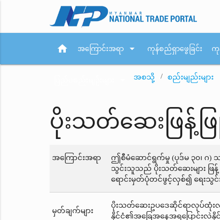
home
arrow_drop_down
အကြောင်းအရာ
ကုန်စည်ရှာဖွေခြင်း
ကု
အစသို့
စည်းမျည်းများ
arrow_drop_down
ပြည်ပစည်းမျဉ်းများ
ပိုးသတ်ဆေးဖြန့်ဖြ
အကြောင်းအရာ
ဤစီမံဆောင်ရွက်မှု (ပုဒ်မ ၃၀၊ 
သွင်းသူသည် ပိုးသတ်ဆေးများ ဖြန့်
ရောင်းမှတ်ပုံတင်ဖွင့်လှစ်၍ ရေးသွ
ပိုးသတ်ဆေးဥပဒေဆိုင်ရာလုပ်ထုံးလုပ
မှတ်ချက်များ
နိုင်ငံ၏အခြေအနေအရပြောင်းလဲနို