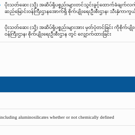
ံ
ပိုးသတ်ဆေး (သို့) အဆိပ်ရှိပစ္စည်းများတင်သွင်းခွင့်ထောက်ခံချက်လက်မှတ
ဆည်မြောင်းဝန်ကြီးဌာနအောက်ရှိ စိုက်ပျိုးရေးဦးစီးဌာန၊ သီးနှံကာကွ
ပိုးသတ်ဆေး (သို့) အဆိပ်ရှိပစ္စည်းများအား မှတ်ပုံတင်ခြင်း ကိုစိုက်ပျို
ဝန်ကြီးဌာန၊ စိုက်ပျိုးရေးဦးစီးဌာန တွင် လျှောက်ထားခြင်း
 including aluminosilicates whether or not chemically defined