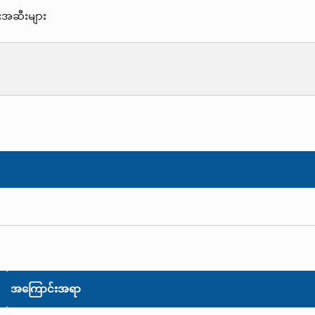
းအဆီးများ
အကြောင်းအရာ