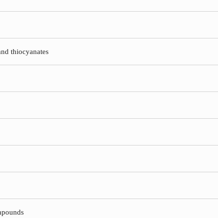
and thiocyanates
ompounds