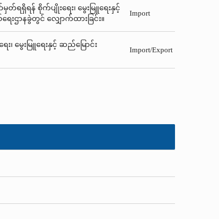
်ရရှိရန် စိုက်ပျိုးရေး၊ မွေးမြူရေးနှင့်
Import
ယ်ရေးဌာနခွဲတွင် လျှောက်ထားခြင်း။
းရေး၊ မွေးမြူရေးနှင့် ဆည်မြောင်း
Import/Export