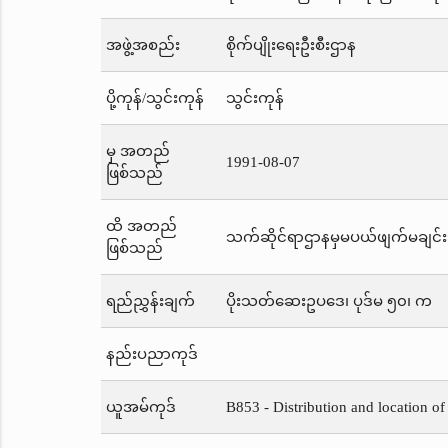
အဖွဲ့အစည်း
စိုက်ပျိုးရေးဦးစီးဌာန
ပို့ကုန်/သွင်းကုန်
သွင်းကုန်
မှ အတည်
1991-08-07
ဖြစ်သည်
ထိ အတည်
သက်ဆိုင်ရာဌာနမှမပယ်ဖျက်မချင်း
ဖြစ်သည်
ရည်ညွှန်းချက်
ပိုးသတ်ဆေးဥပဒေ၊ ပုဒ်မ ၅၀၊ က
နည်းပညာကုဒ်
ယူအမ်ကုဒ်
B853 - Distribution and location of 