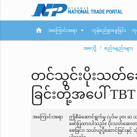
home
arrow_drop_down
အကြောင်းအရာ
ကုန်စည်ရှာဖွေခြင်း
ကု
အစသို့
စည်းမျည်းများ
arrow_drop_down
ပြည်ပစည်းမျဉ်းများ
တင်သွင်းပိုးသတ်ဆေ
ခြင်းတို့အပေါ် T
အကြောင်းအရာ
ဤစီမံဆောင်ရွက်မှု (ပုဒ်မ ၃၀၊ ခ)
ဖော်ပြထားပါသည်။ ပိုးသတ်ဆေးတင်သွ
စေခြင်း၊ သယ်ယူပို့ဆောင်ခြင်းနှင့်