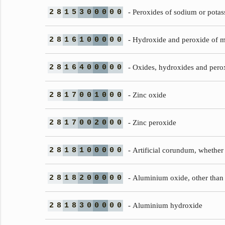
2
8
1
5
3
0
0
0
0
0
- Peroxides of sodium or pota
2
8
1
6
1
0
0
0
0
0
- Hydroxide and peroxide of 
2
8
1
6
4
0
0
0
0
0
- Oxides, hydroxides and perox
2
8
1
7
0
0
1
0
0
0
- Zinc oxide
2
8
1
7
0
0
2
0
0
0
- Zinc peroxide
2
8
1
8
1
0
0
0
0
0
- Artificial corundum, whether
2
8
1
8
2
0
0
0
0
0
- Aluminium oxide, other than 
2
8
1
8
3
0
0
0
0
0
- Aluminium hydroxide