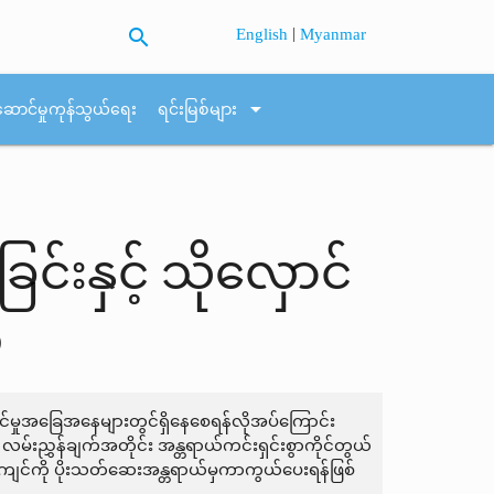
search
|
English
Myanmar
arrow_drop_down
ဆောင်မှုကုန်သွယ်ရေး
ရင်းမြစ်များ
်းနှင့် သိုလှောင်
်
ာင်မှုအခြေအနေများတွင်ရှိနေစေရန်လိုအပ်ကြောင်း
်းညွှန်ချက်အတိုင်း အန္တရာယ်ကင်းရှင်းစွာကိုင်တွယ်
်ဝန်းကျင်ကို ပိုးသတ်ဆေးအန္တရာယ်မှကာကွယ်ပေးရန်ဖြစ်