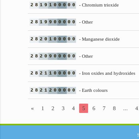
2
8
1
9
1
0
0
0
0
0
- Chromium trioxide
2
8
1
9
9
0
0
0
0
0
- Other
2
8
2
0
1
0
0
0
0
0
- Manganese dioxide
2
8
2
0
9
0
0
0
0
0
- Other
2
8
2
1
1
0
0
0
0
0
- Iron oxides and hydroxides
2
8
2
1
2
0
0
0
0
0
- Earth colours
«
1
2
3
4
5
6
7
8
...
4