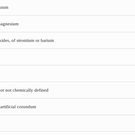
ssium
magnesium
ides, of strontium or barium
 or not chemically defined
artificial corundum