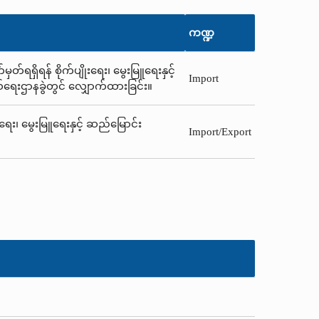
ကဏ္ဍ
်ရရှိရန် စိုက်ပျိုးရေး၊ မွေးမြူရေးနှင့်
Import
ယ်ရေးဌာနခွဲတွင် လျှောက်ထားခြင်း။
းရေး၊ မွေးမြူရေးနှင့် ဆည်မြောင်း
Import/Export