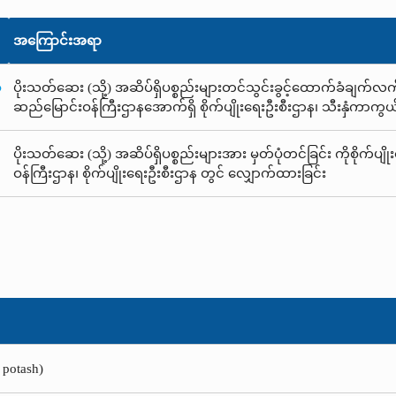
အကြောင်းအရာ
ံ
ပိုးသတ်ဆေး (သို့) အဆိပ်ရှိပစ္စည်းများတင်သွင်းခွင့်ထောက်ခံချက်လက်မှတ
ဆည်မြောင်းဝန်ကြီးဌာနအောက်ရှိ စိုက်ပျိုးရေးဦးစီးဌာန၊ သီးနှံကာကွ
ပိုးသတ်ဆေး (သို့) အဆိပ်ရှိပစ္စည်းများအား မှတ်ပုံတင်ခြင်း ကိုစိုက်ပျို
ဝန်ကြီးဌာန၊ စိုက်ပျိုးရေးဦးစီးဌာန တွင် လျှောက်ထားခြင်း
 potash)