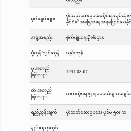
ပါသည်။
ပိုးသတ်ဆေးဥပဒေဆိုင်ရာလုပ်ထုံးလုပ
မှတ်ချက်များ
နိုင်ငံ၏အခြေအနေအရပြောင်းလဲနို
အဖွဲ့အစည်း
စိုက်ပျိုးရေးဦးစီးဌာန
ပို့ကုန်/သွင်းကုန်
သွင်းကုန်
မှ အတည်
1991-08-07
ဖြစ်သည်
ထိ အတည်
သက်ဆိုင်ရာဌာနမှမပယ်ဖျက်မချင်း
ဖြစ်သည်
ရည်ညွှန်းချက်
ပိုးသတ်ဆေးဥပဒေ၊ ပုဒ်မ ၅၀၊ က
နည်းပညာကုဒ်