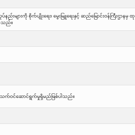
်နည်းများကို စိုက်ပျိုးရေး၊ မွေးမြူရေးနှင့် ဆည်မြောင်းဝန်ကြီးဌာနမ
င်သည်။
သက်ဝင်ဆောင်ရွက်မှုရှိမည်ဖြစ်ပါသည်။