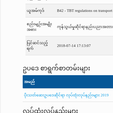
ယူအမ်ကုဒ်
B42 - TBT regulations on transport
စည်းမျဉ်းအမျိုး
ကုန်သွယ်မှုဆိုင်ရာနည်းပညာအတာ
အစား
ပြင်ဆင်သည့်
2018-07-14 17:13:07
ရက်
ဥပဒေ စာရွက်စာတမ်းများ
အမည်
ပိုးသတ်ဆေးဥပဒေဆိုင်ရာ လုပ်ထုံးလုပ်နည်းများ 2019
လုပ်ထုံးလုပ်နည်းများ