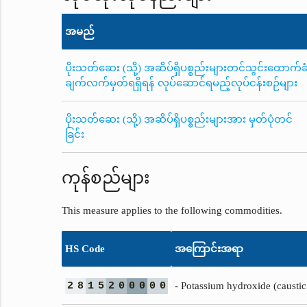
အမည်
ပိုးသတ်ဆေး (သို့) အဆိပ်ရှိပစ္စည်းများတင်သွင်းထောက်ခ
ချက်လက်မှတ်ရရှိရန် လုပ်ဆောင်ရမည့်လုပ်ငန်းစဉ်များ
ပိုးသတ်ဆေး (သို့) အဆိပ်ရှိပစ္စည်းများအား မှတ်ပုံတင်
ခြင်း
ကုန်စည်များ
This measure applies to the following commodities.
HS Code
အကြောင်းအရာ
2
8
1
5
2
0
0
0
0
0
- Potassium hydroxide (caustic