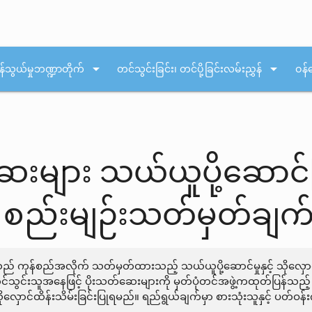
arrow_drop_down
arrow_drop_down
န်သွယ်မှုဘဏ္ဍာတိုက်
တင်သွင်းခြင်း၊ တင်ပို့ခြင်းလမ်းညွှန်
ဝန်
းများ သယ်ယူပို့ဆောင်ခြင
BT စည်းမျဉ်းသတ်မှတ်ချက
 သည် ကုန်စည်အလိုက် သတ်မှတ်ထားသည့် သယ်ယူပို့ဆောင်မှုနှင့် သိုလှေ
င်းသူအနေဖြင့် ပိုးသတ်ဆေးများကို မှတ်ပုံတင်အဖွဲ့ကထုတ်ပြန်သည့် လမ
 သိုလှောင်ထိန်းသိမ်းခြင်းပြုရမည်။ ရည်ရွယ်ချက်မှာ စားသုံးသူနှင့် ပတ