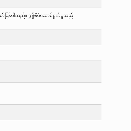
ှ ထုတ်ပြန်ပါသည်။ ဤစီမံဆောင်ရွက်မှုသည်