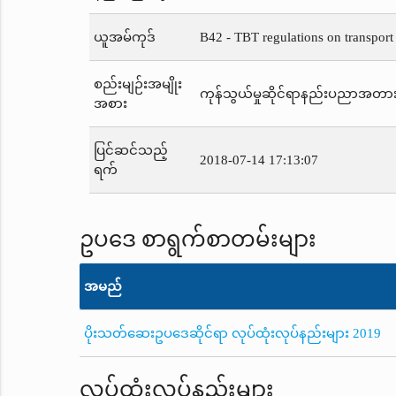
ယူအမ်ကုဒ်
B42 - TBT regulations on transport
စည်းမျဉ်းအမျိုး
ကုန်သွယ်မှုဆိုင်ရာနည်းပညာအတာ
အစား
ပြင်ဆင်သည့်
2018-07-14 17:13:07
ရက်
ဥပဒေ စာရွက်စာတမ်းများ
အမည်
ပိုးသတ်ဆေးဥပဒေဆိုင်ရာ လုပ်ထုံးလုပ်နည်းများ 2019
လုပ်ထုံးလုပ်နည်းများ