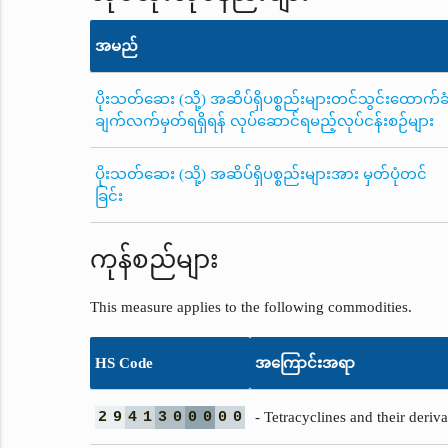
အမည်
ပိုးသတ်ဆေး (သို့) အဆိပ်ရှိပစ္စည်းများတင်သွင်းထောက်ခ
ချက်လက်မှတ်ရရှိရန် လုပ်ဆောင်ရမည့်လုပ်ငန်းစဉ်များ
ပိုးသတ်ဆေး (သို့) အဆိပ်ရှိပစ္စည်းများအား မှတ်ပုံတင်
ခြင်း
ကုန်စည်များ
This measure applies to the following commodities.
HS Code
အကြောင်းအရာ
2
9
4
1
3
0
0
0
0
0
- Tetracyclines and their deriva