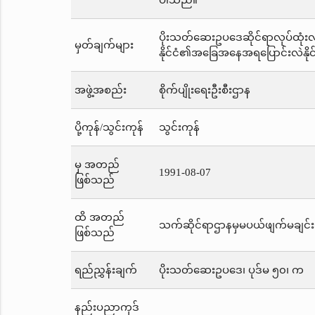
ပါသည်။
ပိုးသတ်ဆေးဥပဒေဆိုင်ရာလုပ်ထုံးလုပ
မှတ်ချက်များ
နိုင်ငံ၏အခြေအနေအရပြောင်းလဲနို
အဖွဲ့အစည်း
စိုက်ပျိုးရေးဦးစီးဌာန
ပို့ကုန်/သွင်းကုန်
သွင်းကုန်
မှ အတည်
1991-08-07
ဖြစ်သည်
ထိ အတည်
သက်ဆိုင်ရာဌာနမှမပယ်ဖျက်မချင်း
ဖြစ်သည်
ရည်ညွှန်းချက်
ပိုးသတ်ဆေးဥပဒေ၊ ပုဒ်မ ၅၀၊ က
နည်းပညာကုဒ်