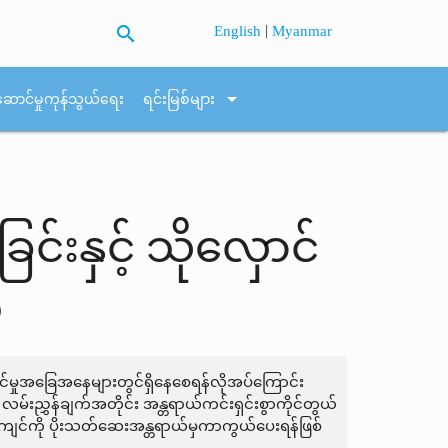
search
|
English
Myanmar
arrow_drop_down
ဆောင်မှုကုန်သွယ်ရေး
ရင်းမြစ်များ
်းနှင့် သိုလှောင်
်
ာင်မှုအခြေအနေများတွင်ရှိနေစေရန်လိုအပ်ကြောင်း
်းညွှန်ချက်အတိုင်း အန္တရာယ်ကင်းရှင်းစွာကိုင်တွယ်
်ဝန်းကျင်ကို ပိုးသတ်ဆေးအန္တရာယ်မှကာကွယ်ပေးရန်ဖြစ်