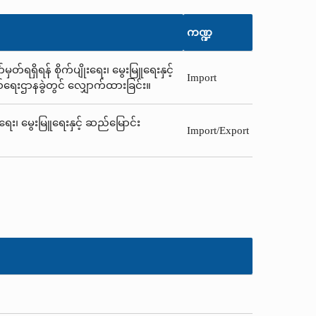
ကဏ္ဍ
်ရရှိရန် စိုက်ပျိုးရေး၊ မွေးမြူရေးနှင့်
Import
ယ်ရေးဌာနခွဲတွင် လျှောက်ထားခြင်း။
းရေး၊ မွေးမြူရေးနှင့် ဆည်မြောင်း
Import/Export