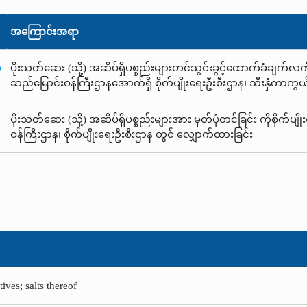
အကြောင်းအရာ
ံ
ပိုးသတ်ဆေး (သို့) အဆိပ်ရှိပစ္စည်းများတင်သွင်းခွင့်ထောက်ခံချက်လက်မှတ
ဆည်မြောင်းဝန်ကြီးဌာနအောက်ရှိ စိုက်ပျိုးရေးဦးစီးဌာန၊ သီးနှံကာကွ
ပိုးသတ်ဆေး (သို့) အဆိပ်ရှိပစ္စည်းများအား မှတ်ပုံတင်ခြင်း ကိုစိုက်ပျို
ဝန်ကြီးဌာန၊ စိုက်ပျိုးရေးဦးစီးဌာန တွင် လျှောက်ထားခြင်း
tives; salts thereof