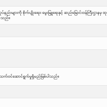
်နည်းများကို စိုက်ပျိုးရေး၊ မွေးမြူရေးနှင့် ဆည်မြောင်းဝန်ကြီးဌာနမ
င်သည်။
သက်ဝင်ဆောင်ရွက်မှုရှိမည်ဖြစ်ပါသည်။