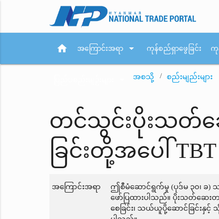
home
arrow_drop_down
အကြောင်းအရာ
ကုန်စည်ရှာဖွေခြင်း
ကု
အစသို့
စည်းမျည်းများ
arrow_drop_down
ပြည်ပစည်းမျဉ်းများ
တင်သွင်းပိုးသတ်ဆေ
ခြင်းတို့အပေါ် T
အကြောင်းအရာ
ဤစီမံဆောင်ရွက်မှု (ပုဒ်မ ၃၀၊ ခ)
ဖော်ပြထားပါသည်။ ပိုးသတ်ဆေးတင်သွ
စေခြင်း၊ သယ်ယူပို့ဆောင်ခြင်းနှင့်