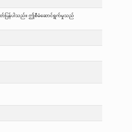
ှ ထုတ်ပြန်ပါသည်။ ဤစီမံဆောင်ရွက်မှုသည်