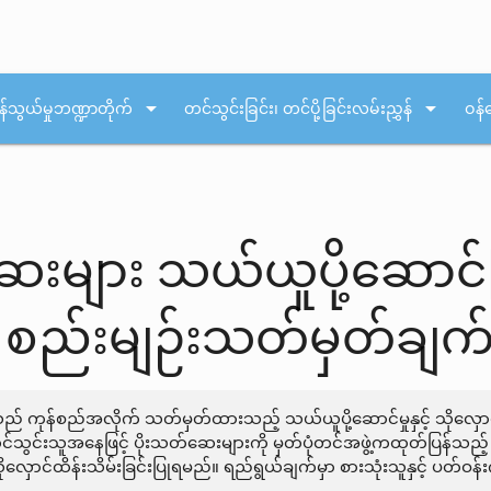
arrow_drop_down
arrow_drop_down
န်သွယ်မှုဘဏ္ဍာတိုက်
တင်သွင်းခြင်း၊ တင်ပို့ခြင်းလမ်းညွှန်
ဝန်
းများ သယ်ယူပို့ဆောင်ခြင
BT စည်းမျဉ်းသတ်မှတ်ချက
 သည် ကုန်စည်အလိုက် သတ်မှတ်ထားသည့် သယ်ယူပို့ဆောင်မှုနှင့် သိုလှေ
င်းသူအနေဖြင့် ပိုးသတ်ဆေးများကို မှတ်ပုံတင်အဖွဲ့ကထုတ်ပြန်သည့် လမ
 သိုလှောင်ထိန်းသိမ်းခြင်းပြုရမည်။ ရည်ရွယ်ချက်မှာ စားသုံးသူနှင့် ပတ