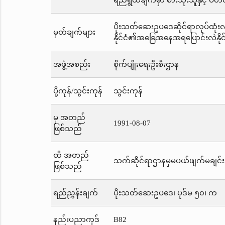
ရည်ရွယ်ချက်မှာ စားသုံးသူနှင့် ပ
ပိုးသတ်ဆေးဥပဒေဆိုင်ရာလုပ်ထုံးလုပ
မှတ်ချက်များ
နိုင်ငံ၏အခြေအနေအရပြောင်းလဲနို
အဖွဲ့အစည်း
စိုက်ပျိုးရေးဦးစီးဌာန
ပို့ကုန်/သွင်းကုန်
သွင်းကုန်
မှ အတည်
1991-08-07
ဖြစ်သည်
ထိ အတည်
သက်ဆိုင်ရာဌာနမှမပယ်ဖျက်မချင်း
ဖြစ်သည်
ရည်ညွှန်းချက်
ပိုးသတ်ဆေးဥပဒေ၊ ပုဒ်မ ၅၀၊ က
နည်းပညာကုဒ်
B82