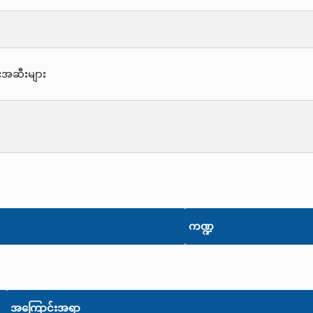
းအဆီးများ
ကဏ္ဍ
အကြောင်းအရာ