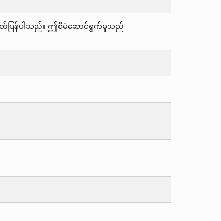
ှ ထုတ်ပြန်ပါသည်။ ဤစီမံဆောင်ရွက်မှုသည်