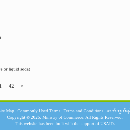
n
ye or liquid soda)
1
42
»
Site Map
|
Commonly Used Terms
|
Terms and Conditions
|
ဆက်သွယ်ရန
Copyright © 2026.
Ministry of Commerce.
All Rights Reserved.
This website has been built with the support of
USAID.