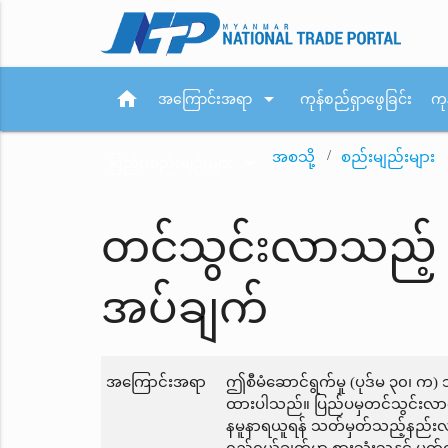
home
arrow_drop_down
အကြောင်းအရာ
ကုန်စည်ရှာဖွေခြင်း
ကု
အစသို့
စည်းမျည်းများ
arrow_drop_down
ပြည်ပစည်းမျဉ်းများ
တင်သွင်းလာသည့် ပ
အပ်ချက်
အကြောင်းအရာ
ဤစီမံဆောင်ရွက်မှု (ပုဒ်မ ၃၀၊ က
ထားပါသည်။ ပြည်ပမှတင်သွင်းလာသ
နမူနာရယူရန် သတ်မှတ်သည့်နည်းလမ