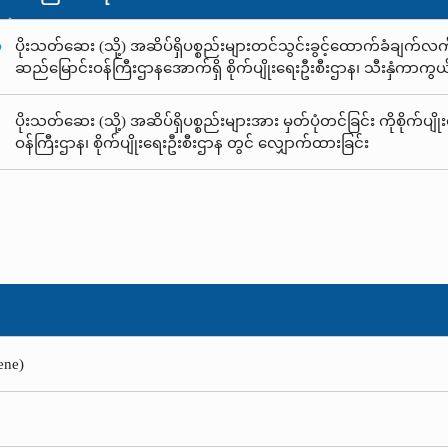
ံ
ပိုးသတ်ဆေး (သို့) အဆိပ်ရှိပစ္စည်းများတင်သွင်းခွင့်ထောက်ခံချက်လက်မှတ
ဆည်မြောင်းဝန်ကြီးဌာနအောက်ရှိ စိုက်ပျိုးရေးဦးစီးဌာန၊ သီးနှံကာကွ
ပိုးသတ်ဆေး (သို့) အဆိပ်ရှိပစ္စည်းများအား မှတ်ပုံတင်ခြင်း ကိုစိုက်ပျို
ဝန်ကြီးဌာန၊ စိုက်ပျိုးရေးဦးစီးဌာန တွင် လျှောက်ထားခြင်း
ene)