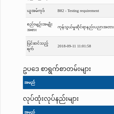
ယူအမ်ကုဒ်
B82 - Testing requirement
စည်းမျဉ်းအမျိုး
ကုန်သွယ်မှုဆိုင်ရာနည်းပညာအတာ
အစား
ပြင်ဆင်သည့်
2018-09-11 11:01:58
ရက်
ဥပဒေ စာရွက်စာတမ်းများ
အမည်
လုပ်ထုံးလုပ်နည်းများ
အမည်