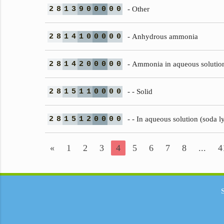
2
8
1
3
9
0
0
0
0
0
- Other
2
8
1
4
1
0
0
0
0
0
- Anhydrous ammonia
2
8
1
4
2
0
0
0
0
0
- Ammonia in aqueous solutio
2
8
1
5
1
1
0
0
0
0
- - Solid
2
8
1
5
1
2
0
0
0
0
- - In aqueous solution (soda l
«
1
2
3
4
5
6
7
8
...
4