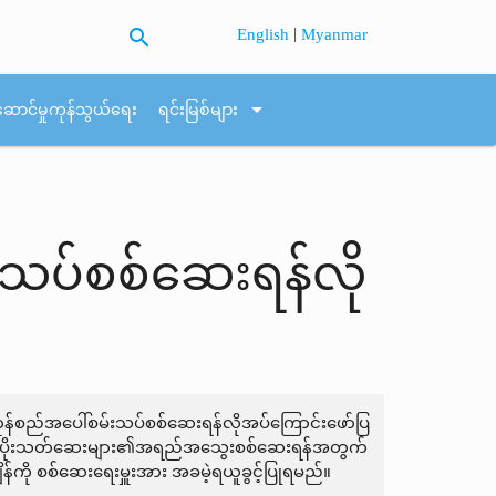
search
|
English
Myanmar
arrow_drop_down
ဆောင်မှုကုန်သွယ်ရေး
ရင်းမြစ်များ
းသပ်စစ်ဆေးရန်လို
ုန်စည်အပေါ်စမ်းသပ်စစ်ဆေးရန်လိုအပ်ကြောင်းဖော်ပြ
ောက် ပိုးသတ်ဆေးများ၏အရည်အသွေးစစ်ဆေးရန်အတွက်
ု စစ်ဆေးရေးမှူးအား အခမဲ့ရယူခွင့်ပြုရမည်။