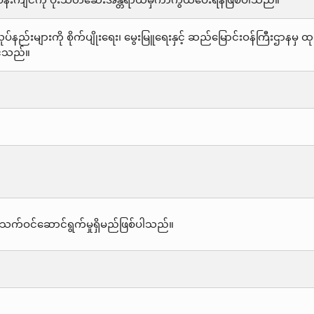
တ်ဝန်းကျင်ကို ပိုးသတ်ဆေးအန္တရာယ်မှကာကွယ်ပေးရန်ဖြစ်ပါသည်။
်နည်းများကို စိုက်ပျိုးရေး၊ မွေးမြူရေးနှင့် ဆည်မြောင်းဝန်ကြီးဌာနမ
င်သည်။
သက်ဝင်ဆောင်ရွက်မှုရှိမည်ဖြစ်ပါသည်။