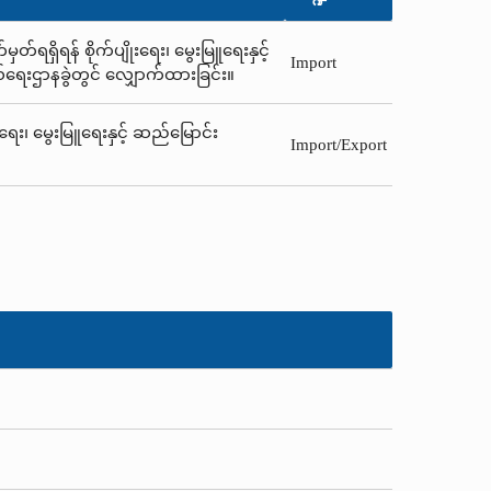
်ရရှိရန် စိုက်ပျိုးရေး၊ မွေးမြူရေးနှင့်
Import
ယ်ရေးဌာနခွဲတွင် လျှောက်ထားခြင်း။
းရေး၊ မွေးမြူရေးနှင့် ဆည်မြောင်း
Import/Export