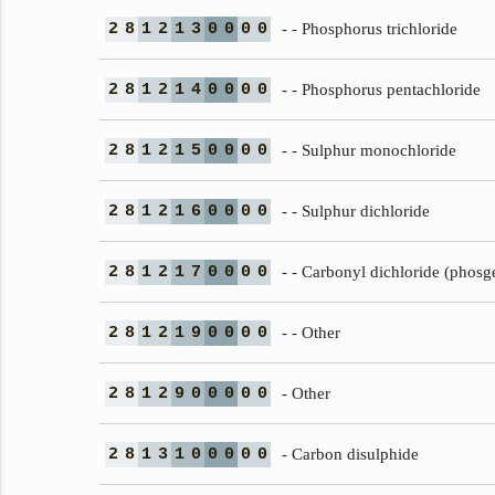
2
8
1
2
1
3
0
0
0
0
- - Phosphorus trichloride
2
8
1
2
1
4
0
0
0
0
- - Phosphorus pentachloride
2
8
1
2
1
5
0
0
0
0
- - Sulphur monochloride
2
8
1
2
1
6
0
0
0
0
- - Sulphur dichloride
2
8
1
2
1
7
0
0
0
0
- - Carbonyl dichloride (phosg
2
8
1
2
1
9
0
0
0
0
- - Other
2
8
1
2
9
0
0
0
0
0
- Other
2
8
1
3
1
0
0
0
0
0
- Carbon disulphide