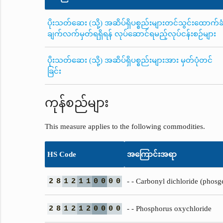
ပိုးသတ်ဆေး (သို့) အဆိပ်ရှိပစ္စည်းများတင်သွင်းထောက်ခ
ချက်လက်မှတ်ရရှိရန် လုပ်ဆောင်ရမည့်လုပ်ငန်းစဉ်များ
ပိုးသတ်ဆေး (သို့) အဆိပ်ရှိပစ္စည်းများအား မှတ်ပုံတင်
ခြင်း
ကုန်စည်များ
This measure applies to the following commodities.
HS Code
အကြောင်းအရာ
2
8
1
2
1
1
0
0
0
0
- - Carbonyl dichloride (phosg
2
8
1
2
1
2
0
0
0
0
- - Phosphorus oxychloride