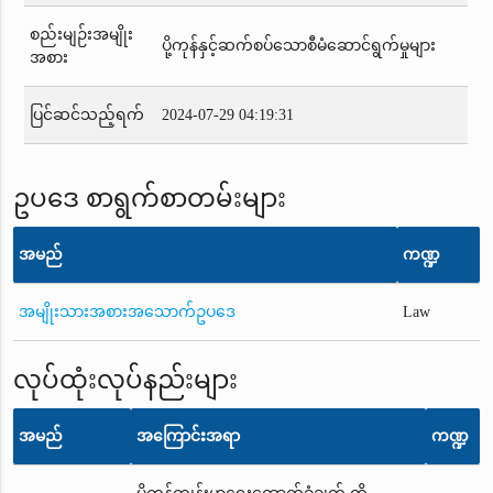
စည်းမျဉ်းအမျိုး
ပို့ကုန်နှင့်ဆက်စပ်သောစီမံဆောင်ရွက်မှုများ
အစား
ပြင်ဆင်သည့်ရက်
2024-07-29 04:19:31
ဥပဒေ စာရွက်စာတမ်းများ
အမည်
ကဏ္ဍ
အမျိုးသားအစားအသောက်ဥပဒေ
Law
လုပ်ထုံးလုပ်နည်းများ
အမည်
အကြောင်းအရာ
ကဏ္ဍ