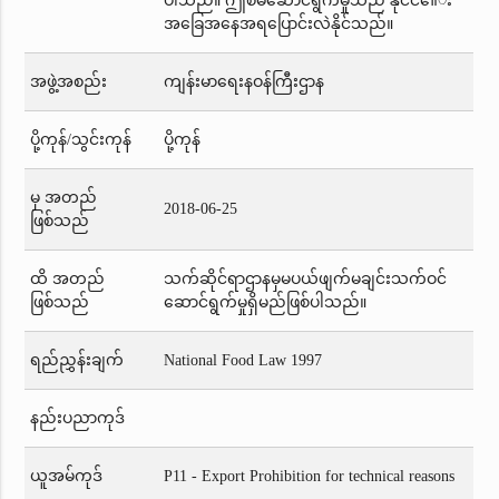
ပါသည်။ ဤစီမံဆောင်ရွက်မှုသည် နိုင်ငံ၏း
အခြေအနေအရပြောင်းလဲနိုင်သည်။
အဖွဲ့အစည်း
ကျန်းမာရေးနဝန်ကြီးဌာန
ပို့ကုန်/သွင်းကုန်
ပို့ကုန်
မှ အတည်
2018-06-25
ဖြစ်သည်
ထိ အတည်
သက်ဆိုင်ရာဌာနမှမပယ်ဖျက်မချင်းသက်ဝင်
ဖြစ်သည်
ဆောင်ရွက်မှုရှိမည်ဖြစ်ပါသည်။
ရည်ညွှန်းချက်
National Food Law 1997
နည်းပညာကုဒ်
ယူအမ်ကုဒ်
P11 - Export Prohibition for technical reasons