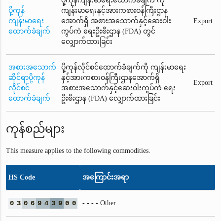
ပို့ကုန်ကျန်းမာရေးထောက်ခံချက် ကို
ပို့ကုန်
ကျန်းမာရေးနှင့်အားကစားဝန်ကြီးဌာန
ကျန်းမာရေး
အောက်ရှိ အစားအသောက်နှင့်ဆေးဝါး
Export
ထောက်ခံချက်
ကွပ်ကဲ ရေးဦးစီးဌာန (FDA) တွင်
လျှောက်ထားခြင်း
အစားအသောက်
ပို့ကုန်လိုင်စင်ထောက်ခံချက်ကို ကျန်းမာရေး
ဆိုင်ရာပို့ကုန်
နှင့်အားကစားဝန်ကြီးဌာနအောက်ရှိ
Export
လိုင်စင်
အစားအသောက်နှင့်ဆေးဝါးကွပ်ကဲ ရေး
ထောက်ခံချက်
ဦးစီးဌာန (FDA) လျှောက်ထားခြင်း
ကုန်စည်များ
This measure applies to the following commodities.
HS Code
အကြောင်းအရာ
0
3
0
6
9
4
3
9
0
0
- - - - Other