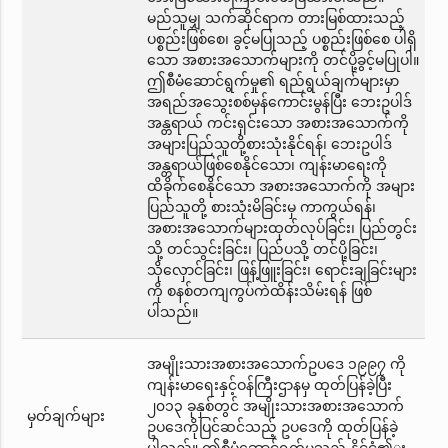
မည်သူမျှ သက်ဆိုင်ရာက တားမြစ်ထားသည့်
ပစ္စည်းဖြစ်စေ၊ ခွင့်မပြုသည့် ပစ္စည်းဖြစ်စေ ပါရှိ
သော အစားအသောက်များကို တင်ပို့ခွင့်မပြုပါ။
ဤစီမံဆောင်ရွက်မှု၏ ရည်ရွယ်ချက်များမှာ
အရည်အသွေးစစ်မှန်ကောင်းမွန်ပြီး ဘေးဥပါဒ်
အန္တရာယ် ကင်းရှင်းသော အစားအသောက်ကို
အများပြည်သူတို့စားသုံးနိုင်ရန်၊ ဘေးဥပါဒ်
အန္တရာယ်ဖြစ်စေနိုင်သော၊ ကျန်းမာရေးကို
ထိခိုက်စေနိုင်သော အစားအသောက်ကို အများ
ပြည်သူတို့ စားသုံးမိခြင်းမှ ကာကွယ်ရန်၊
အစားအသောက်များထုတ်လုပ်ခြင်း၊ ပြည်တွင်း
သို့ တင်သွင်းခြင်း၊ ပြည်ပသို့ တင်ပို့ခြင်း၊
သိုလှောင်ခြင်း၊ ဖြန့်ဖြူးခြင်း၊ ရောင်းချခြင်းများ
ကို စနစ်တကျကွပ်ကဲထိန်းသိမ်းရန် ဖြစ်
ပါသည်။
အမျိုးသားအစားအသောက်ဥပဒေ ၁၉၉၇ ကို
ကျန်းမာရေးနှင့်ဝန်ကြီးဌာနမှ ထုတ်ပြန်ခဲ့ပြီး
၂၀၁၃ ခုနှစ်တွင် အမျိုးသားအစားအသောက်
မှတ်ချက်များ
ဥပဒေကိုပြင်ဆင်သည့် ဥပဒေကို ထုတ်ပြန်ခဲ့