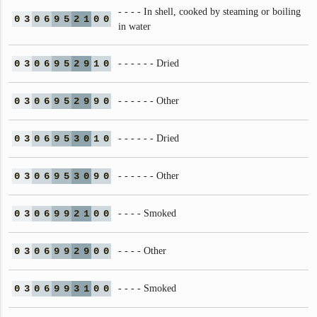
- - - - In shell, cooked by steaming or boiling
0
3
0
6
9
5
2
1
0
0
in water
0
3
0
6
9
5
2
9
1
0
- - - - - - Dried
0
3
0
6
9
5
2
9
9
0
- - - - - - Other
0
3
0
6
9
5
3
0
1
0
- - - - - - Dried
0
3
0
6
9
5
3
0
9
0
- - - - - - Other
0
3
0
6
9
9
2
1
0
0
- - - - Smoked
0
3
0
6
9
9
2
9
0
0
- - - - Other
0
3
0
6
9
9
3
1
0
0
- - - - Smoked