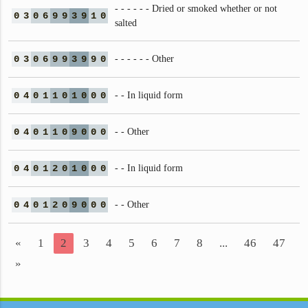
- - - - - - Dried or smoked whether or not
0
3
0
6
9
9
3
9
1
0
salted
0
3
0
6
9
9
3
9
9
0
- - - - - - Other
0
4
0
1
1
0
1
0
0
0
- - In liquid form
0
4
0
1
1
0
9
0
0
0
- - Other
0
4
0
1
2
0
1
0
0
0
- - In liquid form
0
4
0
1
2
0
9
0
0
0
- - Other
«
1
2
3
4
5
6
7
8
...
46
47
»