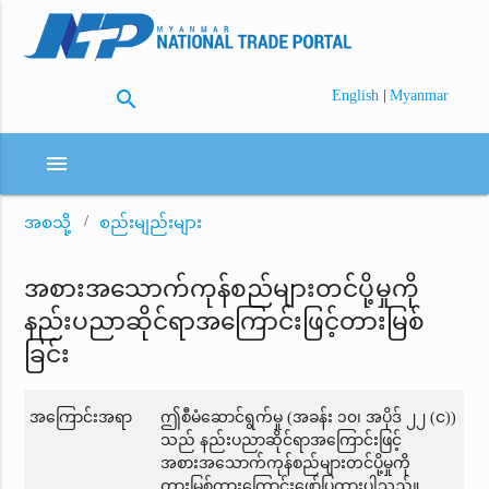
search
|
English
Myanmar
menu
အစသို့
စည်းမျည်းများ
အစားအသောက်ကုန်စည်များတင်ပို့မှုကို
နည်းပညာဆိုင်ရာအကြောင်းဖြင့်တားမြစ်
ခြင်း
အကြောင်းအရာ
ဤစီမံဆောင်ရွက်မှု (အခန်း ၁၀၊ အပိုဒ် ၂၂ (င))
သည် နည်းပညာဆိုင်ရာအကြောင်းဖြင့်
အစားအသောက်ကုန်စည်များတင်ပို့မှုကို
တားမြစ်ထားကြောင်းဖော်ပြထားပါသည်။