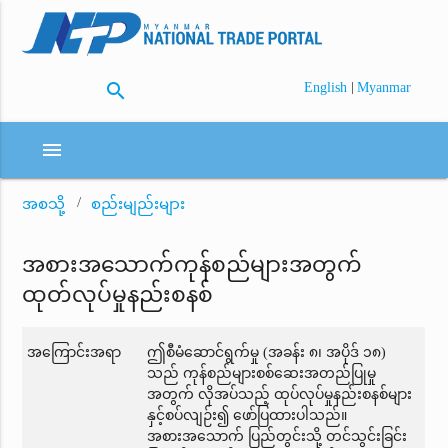
search
|
English
Myanmar
menu
အစသို့
စည်းမျည်းများ
အစားအသောက်ကုန်စည်များအတွက်
ထုတ်လုပ်မှုနည်းစနစ်
အကြောင်းအရာ
ဤစီမံဆောင်ရွက်မှု (အခန်း ၈၊ အပိုဒ် ၁၈)
သည် ကုန်စည်များစစ်ဆေးအတည်ပြုမှု
အတွက် လိုအပ်သည့် ထုပ်လုပ်မှုနည်းစနစ်များ
နှင့်စပ်လျဉ်း၍ ဖော်ပြထားပါသည်။
အစားအသောက် ပြည်တွင်းသို့ တင်သွင်းခြင်း