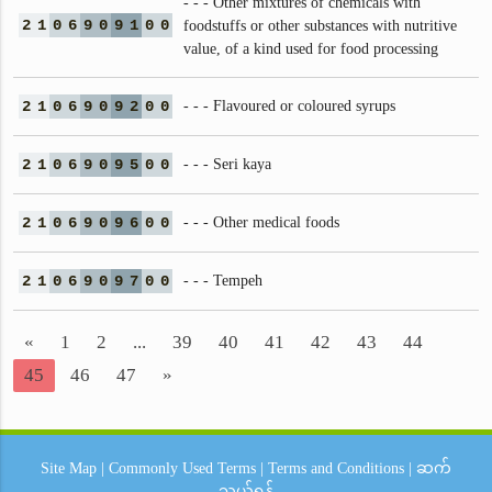
- - - Other mixtures of chemicals with
2
1
0
6
9
0
9
1
0
0
foodstuffs or other substances with nutritive
value, of a kind used for food processing
2
1
0
6
9
0
9
2
0
0
- - - Flavoured or coloured syrups
2
1
0
6
9
0
9
5
0
0
- - - Seri kaya
2
1
0
6
9
0
9
6
0
0
- - - Other medical foods
2
1
0
6
9
0
9
7
0
0
- - - Tempeh
«
1
2
...
39
40
41
42
43
44
45
46
47
»
Site Map
|
Commonly Used Terms
|
Terms and Conditions
|
ဆက်
သွယ်ရန်