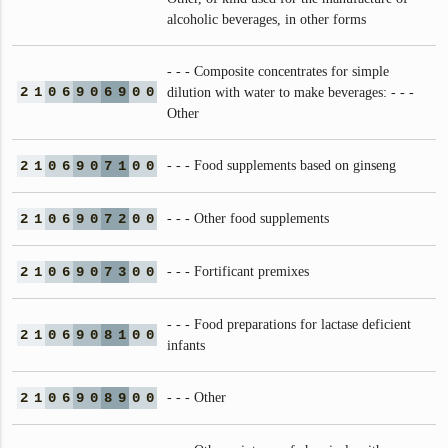
alcoholic beverages, in other forms
- - - Composite concentrates for simple
2
1
0
6
9
0
6
9
0
0
dilution with water to make beverages: - - -
Other
2
1
0
6
9
0
7
1
0
0
- - - Food supplements based on ginseng
2
1
0
6
9
0
7
2
0
0
- - - Other food supplements
2
1
0
6
9
0
7
3
0
0
- - - Fortificant premixes
- - - Food preparations for lactase deficient
2
1
0
6
9
0
8
1
0
0
infants
2
1
0
6
9
0
8
9
0
0
- - - Other