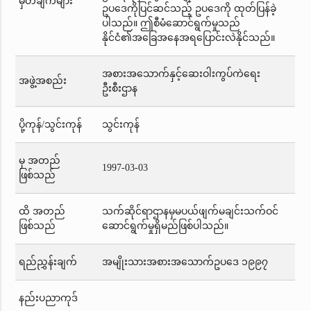
မှတ်ချက်များ
ဥပဒေကိုပြင်ဆင်သည့် ဥပဒေကို ထုတ်ပြန်ခဲ့
ပါသည်။ ဤစီမံဆောင်ရွက်မှုသည်
နိုင်ငံ၏အခြေအနေအရပြောင်းလဲနိုင်သည်။
အစားအသောက်နှင့်ဆေးဝါးကွပ်ကဲရေး
အဖွဲ့အစည်း
ဦးစီးဌာန
ပို့ကုန်/သွင်းကုန်
သွင်းကုန်
မှ အတည်
1997-03-03
ဖြစ်သည်
ထိ အတည်
သက်ဆိုင်ရာဌာနမှမပယ်ဖျက်မချင်းသက်ဝင်
ဖြစ်သည်
ဆောင်ရွက်မှုရှိမည်ဖြစ်ပါသည်။
ရည်ညွှန်းချက်
အမျိုးသားအစားအသောက်ဥပဒေ ၁၉၉၇
နည်းပညာကုဒ်