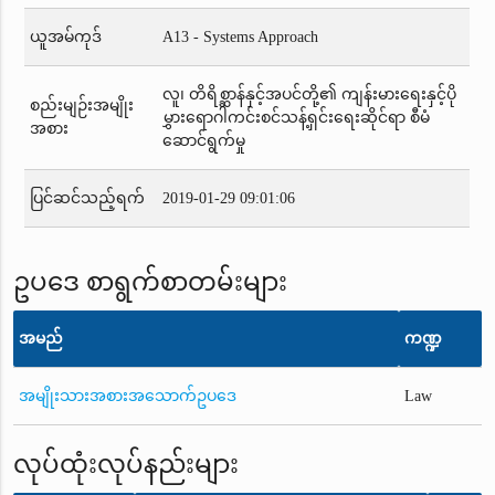
ယူအမ်ကုဒ်
A13 - Systems Approach
လူ၊ တိရိစ္ဆာန်နှင့်အပင်တို့၏ ကျန်းမားရေးနှင့်ပို
စည်းမျဉ်းအမျိုး
မွှားရောဂါကင်းစင်သန့်ရှင်းရေးဆိုင်ရာ စီမံ
အစား
ဆောင်ရွက်မှု
ပြင်ဆင်သည့်ရက်
2019-01-29 09:01:06
ဥပဒေ စာရွက်စာတမ်းများ
အမည်
ကဏ္ဍ
အမျိုးသားအစားအသောက်ဥပဒေ
Law
လုပ်ထုံးလုပ်နည်းများ