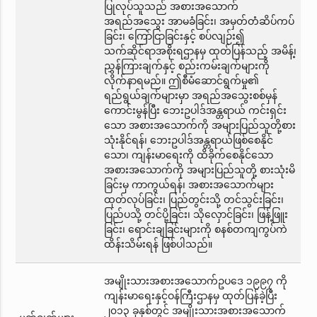
ပြုလုပ်သူသည် အစားအသောက်
အရည်အသွေး အာမခံခြင်း၊ အမှတ်တံဆိပ်ကပ်
ခြင်း၊ ကြော်ငြာခြင်းနှင့် စပ်လျဉ်း၍
သက်ဆိုင်ရာအစိုးရဌာနမှ ထုတ်ပြန်သည့် အမိန့်၊
ညွှန်ကြားချက်နှင့် စည်းကမ်းချက်များကို
လိုက်နာရမည်။ ဤစီမံဆောင်ရွက်မှု၏
ရည်ရွယ်ချက်များမှာ အရည်အသွေးစစ်မှန်
ကောင်းမွန်ပြီး ဘေးဥပါဒ်အန္တရာယ် ကင်းရှင်း
သော အစားအသောက်ကို အများပြည်သူတို့စား
သုံးနိုင်ရန်၊ ဘေးဥပါဒ်အန္တရာယ်ဖြစ်စေနိုင်
သော၊ ကျန်းမာရေးကို ထိခိုက်စေနိုင်သော
အစားအသောက်ကို အများပြည်သူတို့ စားသုံးမိ
ခြင်းမှ ကာကွယ်ရန်၊ အစားအသောက်များ
ထုတ်လုပ်ခြင်း၊ ပြည်တွင်းသို့ တင်သွင်းခြင်း၊
ပြည်ပသို့ တင်ပို့ခြင်း၊ သိုလှောင်ခြင်း၊ ဖြန့်ဖြူး
ခြင်း၊ ရောင်းချခြင်းများကို စနစ်တကျကွပ်ကဲ
ထိန်းသိမ်းရန် ဖြစ်ပါသည်။
အမျိုးသားအစားအသောက်ဥပဒေ ၁၉၉၇ ကို
ကျန်းမာရေးနှင့်ဝန်ကြီးဌာနမှ ထုတ်ပြန်ခဲ့ပြီး
၂၀၁၃ ခုနှစ်တွင် အမျိုးသားအစားအသောက်