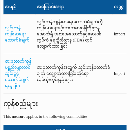
အမည်
အကြောင်းအရာ
ကဏ္ဍ
သွင်းကုန်ကျန်းမာရေးထောက်ခံချက်ကို
သွင်းကုန်
ကျန်းမာရေးနှင့်အားကစားဝန်ကြီးဌာန
ကျန်းမာရေး
အောက်ရှိ အစားအသောက်နှင့်ဆေးဝါး
Import
ထောက်ခံချက်
ကွပ်ကဲ ရေးဦးစီးဌာန (FDA) တွင်
လျှောက်ထားခြင်း
စားသောက်ကုန်
ပစ္စည်းများတင်
စားသောက်ကုန်အတွက် သွင်းကုန်ထောက်ခံ
သွင်းခွင့်
ချက် လျှောက်ထားခြင်းဆိုင်ရာ
Import
ထောက်ခံချက်
လုပ်ထုံးလုပ်နည်းများ
ရယူခြင်း
ကုန်စည်များ
This measure applies to the following commodities.