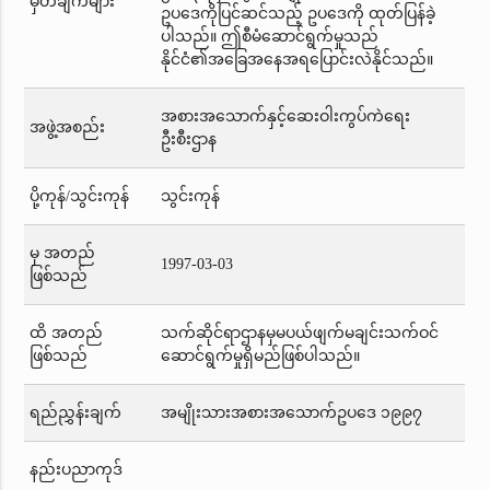
မှတ်ချက်များ
ဥပဒေကိုပြင်ဆင်သည့် ဥပဒေကို ထုတ်ပြန်ခဲ့
ပါသည်။ ဤစီမံဆောင်ရွက်မှုသည်
နိုင်ငံ၏အခြေအနေအရပြောင်းလဲနိုင်သည်။
အစားအသောက်နှင့်ဆေးဝါးကွပ်ကဲရေး
အဖွဲ့အစည်း
ဦးစီးဌာန
ပို့ကုန်/သွင်းကုန်
သွင်းကုန်
မှ အတည်
1997-03-03
ဖြစ်သည်
ထိ အတည်
သက်ဆိုင်ရာဌာနမှမပယ်ဖျက်မချင်းသက်ဝင်
ဖြစ်သည်
ဆောင်ရွက်မှုရှိမည်ဖြစ်ပါသည်။
ရည်ညွှန်းချက်
အမျိုးသားအစားအသောက်ဥပဒေ ၁၉၉၇
နည်းပညာကုဒ်