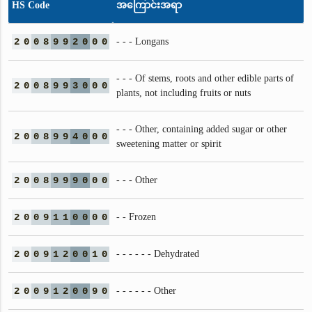
HS Code
အကြောင်းအရာ
2
0
0
8
9
9
2
0
0
0
- - - Longans
- - - Of stems, roots and other edible parts of
2
0
0
8
9
9
3
0
0
0
plants, not including fruits or nuts
- - - Other, containing added sugar or other
2
0
0
8
9
9
4
0
0
0
sweetening matter or spirit
2
0
0
8
9
9
9
0
0
0
- - - Other
2
0
0
9
1
1
0
0
0
0
- - Frozen
2
0
0
9
1
2
0
0
1
0
- - - - - - Dehydrated
2
0
0
9
1
2
0
0
9
0
- - - - - - Other