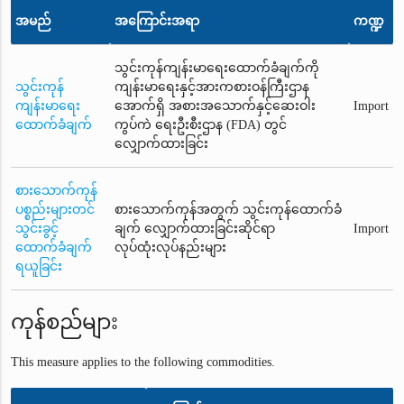
အမည်
အကြောင်းအရာ
ကဏ္ဍ
သွင်းကုန်ကျန်းမာရေးထောက်ခံချက်ကို
သွင်းကုန်
ကျန်းမာရေးနှင့်အားကစားဝန်ကြီးဌာန
ကျန်းမာရေး
အောက်ရှိ အစားအသောက်နှင့်ဆေးဝါး
Import
ထောက်ခံချက်
ကွပ်ကဲ ရေးဦးစီးဌာန (FDA) တွင်
လျှောက်ထားခြင်း
စားသောက်ကုန်
ပစ္စည်းများတင်
စားသောက်ကုန်အတွက် သွင်းကုန်ထောက်ခံ
သွင်းခွင့်
ချက် လျှောက်ထားခြင်းဆိုင်ရာ
Import
ထောက်ခံချက်
လုပ်ထုံးလုပ်နည်းများ
ရယူခြင်း
ကုန်စည်များ
This measure applies to the following commodities.