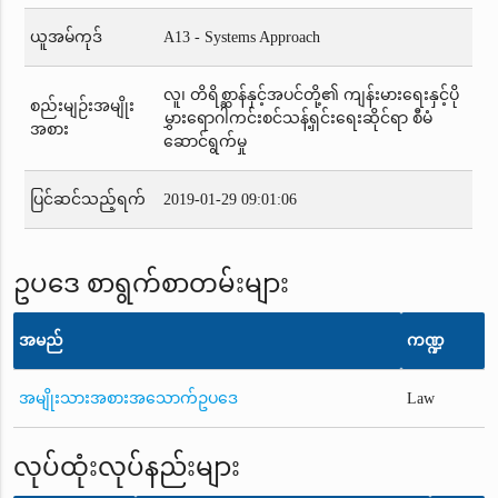
ယူအမ်ကုဒ်
A13 - Systems Approach
လူ၊ တိရိစ္ဆာန်နှင့်အပင်တို့၏ ကျန်းမားရေးနှင့်ပို
စည်းမျဉ်းအမျိုး
မွှားရောဂါကင်းစင်သန့်ရှင်းရေးဆိုင်ရာ စီမံ
အစား
ဆောင်ရွက်မှု
ပြင်ဆင်သည့်ရက်
2019-01-29 09:01:06
ဥပဒေ စာရွက်စာတမ်းများ
အမည်
ကဏ္ဍ
အမျိုးသားအစားအသောက်ဥပဒေ
Law
လုပ်ထုံးလုပ်နည်းများ