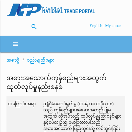
search
|
English
Myanmar
menu
အစသို့
စည်းမျည်းများ
အစားအသောက်ကုန်စည်များအတွက်
ထုတ်လုပ်မှုနည်းစနစ်
အကြောင်းအရာ
ဤစီမံဆောင်ရွက်မှု (အခန်း ၈၊ အပိုဒ် ၁၈)
သည် ကုန်စည်များစစ်ဆေးအတည်ပြုမှု
အတွက် လိုအပ်သည့် ထုပ်လုပ်မှုနည်းစနစ်များ
နှင့်စပ်လျဉ်း၍ ဖော်ပြထားပါသည်။
အစားအသောက် ပြည်တွင်းသို့ တင်သွင်းခြင်း