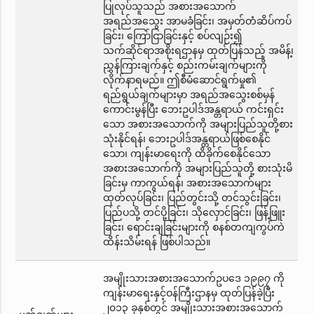
ပြုလုပ်သူသည် အစားအသောက်
အရည်အသွေး အာမခံခြင်း၊ အမှတ်တံဆိပ်ကပ်
ခြင်း၊ ကြော်ငြာခြင်းနှင့် စပ်လျဉ်း၍
သက်ဆိုင်ရာအစိုးရဌာနမှ ထုတ်ပြန်သည့် အမိန့်၊
ညွှန်ကြားချက်နှင့် စည်းကမ်းချက်များကို
လိုက်နာရမည်။ ဤစီမံဆောင်ရွက်မှု၏
ရည်ရွယ်ချက်များမှာ အရည်အသွေးစစ်မှန်
ကောင်းမွန်ပြီး ဘေးဥပါဒ်အန္တရာယ် ကင်းရှင်း
သော အစားအသောက်ကို အများပြည်သူတို့စား
သုံးနိုင်ရန်၊ ဘေးဥပါဒ်အန္တရာယ်ဖြစ်စေနိုင်
သော၊ ကျန်းမာရေးကို ထိခိုက်စေနိုင်သော
အစားအသောက်ကို အများပြည်သူတို့ စားသုံးမိ
ခြင်းမှ ကာကွယ်ရန်၊ အစားအသောက်များ
ထုတ်လုပ်ခြင်း၊ ပြည်တွင်းသို့ တင်သွင်းခြင်း၊
ပြည်ပသို့ တင်ပို့ခြင်း၊ သိုလှောင်ခြင်း၊ ဖြန့်ဖြူး
ခြင်း၊ ရောင်းချခြင်းများကို စနစ်တကျကွပ်ကဲ
ထိန်းသိမ်းရန် ဖြစ်ပါသည်။
အမျိုးသားအစားအသောက်ဥပဒေ ၁၉၉၇ ကို
ကျန်းမာရေးနှင့်ဝန်ကြီးဌာနမှ ထုတ်ပြန်ခဲ့ပြီး
၂၀၁၃ ခုနှစ်တွင် အမျိုးသားအစားအသောက်