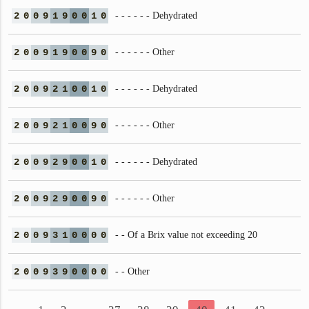
2
0
0
9
1
9
0
0
1
0
- - - - - - Dehydrated
2
0
0
9
1
9
0
0
9
0
- - - - - - Other
2
0
0
9
2
1
0
0
1
0
- - - - - - Dehydrated
2
0
0
9
2
1
0
0
9
0
- - - - - - Other
2
0
0
9
2
9
0
0
1
0
- - - - - - Dehydrated
2
0
0
9
2
9
0
0
9
0
- - - - - - Other
2
0
0
9
3
1
0
0
0
0
- - Of a Brix value not exceeding 20
2
0
0
9
3
9
0
0
0
0
- - Other